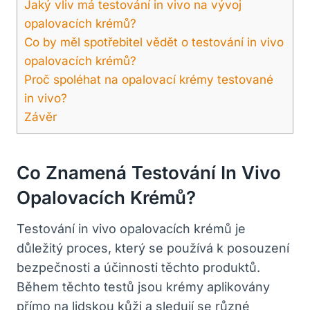
Jaký vliv‍ má testování in‌ vivo na⁢ vývoj
⁤opalovacích ​krémů?
Co by měl spotřebitel vědět⁢ o testování in vivo
opalovacích krémů?
Proč spoléhat na opalovací krémy testované
in vivo?
Závěr
Co ⁢znamená Testování In Vivo
Opalovacích Krémů?
Testování​ in vivo ‌opalovacích krémů je
důležitý proces, který se ​používá k posouzení
⁣bezpečnosti a ⁤účinnosti těchto produktů.
Během těchto testů jsou⁤ krémy ⁣aplikovány
⁤přímo‍ na lidskou kůži a sledují se různé