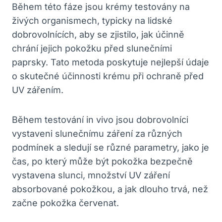
Během této ⁢fáze jsou ⁣krémy testovány na
⁢živých organismech,​ typicky ‌na ⁣lidské
dobrovolnících, aby se zjistilo, jak účinně ​
chrání jejich pokožku před ⁤slunečními
paprsky. Tato metoda poskytuje ​nejlepší údaje
o skutečné účinnosti krému při ochraně před
‍UV zářením.
Během testování in⁢ vivo‌ jsou dobrovolníci​
vystaveni slunečnímu ​záření za⁣ různých
podmínek a ⁣sledují‌ se různé ‌parametry, jako⁤ je
‍čas, po který může být pokožka bezpečně
vystavena slunci, množství UV záření ​
absorbované pokožkou, a jak dlouho trvá, než
začne pokožka červenat.