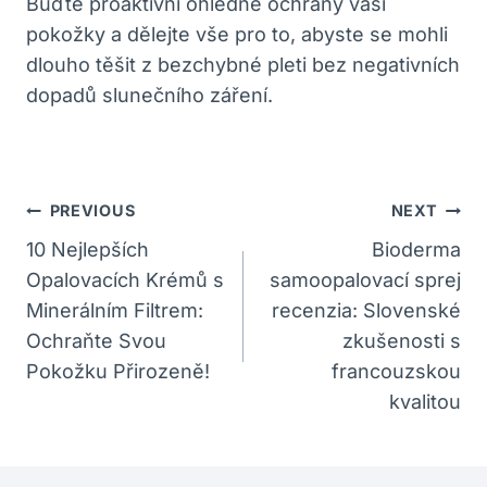
⁢Buďte proaktivní ohledně ochrany vaší
pokožky a dělejte vše pro to, ⁤abyste se mohli
dlouho těšit z bezchybné pleti bez negativních
dopadů slunečního záření.
Navigace
PREVIOUS
NEXT
Pro
10 Nejlepších
Bioderma
Opalovacích Krémů s
samoopalovací sprej
Příspěvek
Minerálním Filtrem:
recenzia: Slovenské
Ochraňte Svou
zkušenosti s
Pokožku Přirozeně!
francouzskou
kvalitou