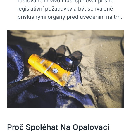
testované in vivo musí ⁢splňovat přísné
legislativní ‌požadavky ‍a být‍ schválené
příslušnými ⁢orgány před uvedením na trh.
Proč Spoléhat Na Opalovací