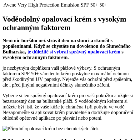
Avene Very High Protection Emulsion SPF 50+
50+
Voděodolný opalovací krém s vysokým
ochranným faktorem
Není nic horšího než strávit den na slunci a skončit s
popáleninami. Když se chystáte na dovolenou do Slunečného
Bulharska,
je důležité si vybrat správný opalovací krém
s
vysokým ochranným faktorem.
je nezbytným doplňkem vaší plážové výbavy. S ochranným
faktorem SPF 50+ vám tento krém poskytne maximální ochranu
před škodlivými UV paprsky. Nejenže vás ochrání před spálením,
ale i před jinými negativními účinky slunečního záření.
Vyberte si ten správný opalovací krém pro vaši pokožku a užijte si
bezstarostný den na bulharské pláži. S voděodolným krémem si
můžete být jisti, že vaše kůže je chráněna i při pobytu ve vodě.
Nezapomeňte si aplikovat krém pravidelně a dodržujte doporučení
ohledně opětovné aplikace po plavání nebo potení.