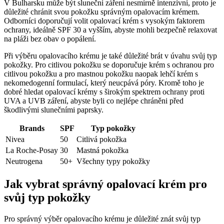
V Bulharsku může být sluneční záření nesmírně intenzivní, proto je
důležité chránit svou pokožku správným opalovacím krémem.
Odborníci doporučují volit opalovací krém s vysokým faktorem
ochrany, ideálně SPF 30 a vyšším, abyste mohli bezpečně relaxovat
na pláži bez obav o popálení.
Při výběru opalovacího krému je také důležité brát v úvahu svůj typ
pokožky. Pro citlivou pokožku se doporučuje krém s ochranou pro
citlivou pokožku a pro mastnou pokožku naopak lehčí krém s
nekomedogenní formulací, který neucpává póry. Kromě toho je
dobré hledat opalovací krémy s širokým spektrem ochrany proti
UVA a UVB záření, abyste byli co nejlépe chráněni před
škodlivými slunečními paprsky.
Brands
SPF
Typ pokožky
Nivea
50
Citlivá pokožka
La Roche-Posay
30
Mastná pokožka
Neutrogena
50+
Všechny typy pokožky
Jak vybrat správný opalovací krém pro
svůj typ pokožky
Pro správný výběr opalovacího krému je důležité znát svůj typ