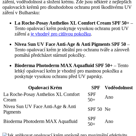
záření, voděodolnost a složení krému. Zde jsou některé z nejlepších
opalovacích krémů pro dlouhodobou ochranu proti škodlivému UV
záření v Bulharsku:
La Roche-Posay Anthelios XL Comfort Cream SPF 50+
–
Tento opalovací krém poskytuje vysokou ochranu proti UV
záření a
je vhodný pro citlivou pokožku
.
Nivea Sun UV Face Anti-Age & Anti Pigments SPF 50
–
Tento opalovací krém je ideální pro ochranu tváře a zároveň
pomáhá předcházet stárnutí pokožky.
Bioderma Photoderm MAX Aquafluid SPF 50+
– Tento
lehký opalovací krém je vhodný pro mastnou pokožku a
poskytuje vysokou ochranu před UV paprsky.
Opalovací Krém
SPF
Voděodolnost
La Roche-Posay Anthelios XL Comfort
SPF
Ano
Cream
50+
Nivea Sun UV Face Anti-Age & Anti
SPF 50
Ne
Pigments
SPF
Bioderma Photoderm MAX Aquafluid
Ano
50+