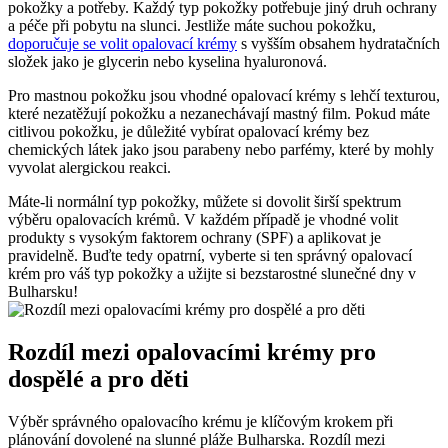
pokožky a potřeby. Každý typ pokožky potřebuje jiný druh ochrany
a péče při pobytu na slunci. Jestliže máte suchou pokožku,
doporučuje se volit opalovací krémy
s vyšším obsahem hydratačních
složek jako je glycerin nebo kyselina hyaluronová.
Pro mastnou pokožku jsou vhodné opalovací krémy s lehčí texturou,
které nezatěžují pokožku a nezanechávají mastný film. Pokud máte
citlivou pokožku, je důležité vybírat opalovací krémy bez
chemických látek jako jsou parabeny nebo parfémy, které by mohly
vyvolat alergickou reakci.
Máte-li normální typ pokožky, můžete si dovolit širší spektrum
výběru opalovacích krémů. V každém případě je vhodné volit
produkty s vysokým faktorem ochrany (SPF) a aplikovat je
pravidelně. Buďte tedy opatrní, vyberte si ten správný opalovací
krém pro váš typ pokožky a užijte si bezstarostné slunečné dny v
Bulharsku!
Rozdíl mezi opalovacími krémy pro
dospělé a pro děti
Výběr správného opalovacího krému je klíčovým krokem při
plánování dovolené na slunné pláže Bulharska. Rozdíl mezi