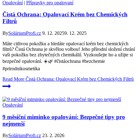
Opalování
|
Přípravky pro opalovaní
Čistá Ochrana: Opalovací Krém bez Chemických
Filtrů
By
SoláriumProfi.cz
9. 12. 2025
9. 12. 2025
Máte citlivou pokožku a hledáte opalovací krém bez chemických
filtrů? Čistá Ochrana je skvělou volbou! Jeho přírodní složení chrání
vaši pokožku bez zbytečných chemikálií. Vyzkoušejte ho a užijte si
bezpečné opalování. ☀️🌿 #čistáochrana #bezchemie
#prirodnikosmetika
Read More
Čistá Ochrana: Opalovací Krém bez Chemických Filtrů
Opalování
9 měsíční miminko opalování: Bezpečné tipy pro
nejmenší
By
SoláriumProfi.cz
23. 2. 2026