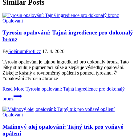
Similar Posts
Opalování
Tyrosin opalování: Tajná ingredience pro dokonalý
bronz
By
SoláriumProfi.cz
17. 4. 2026
Tyrosin opalování je tajnou ingrediencí pro dokonalý bronz. Tato
látky stimuluje pigmentaci kůže a zlepšuje výsledky opalování.
Získejte krásný a rovnoměrný opálení s pomocí tyrosinu.🌞
#opalování #tyrosin #bronze
Read More
Tyrosin opalování: Tajná ingredience pro dokonalý
bronz
Opalování
Malinový olej opalování: Tajný trik pro voňavé
opálení