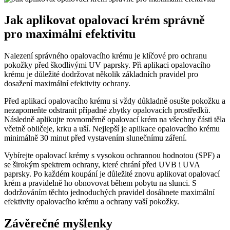
Jak aplikovat opalovací krém správně
pro maximální efektivitu
Nalezení správného opalovacího krému je klíčové pro ochranu
pokožky před škodlivými UV paprsky. Při aplikaci opalovacího
krému je důležité dodržovat několik základních pravidel pro
dosažení maximální efektivity ochrany.
Před aplikací opalovacího krému si vždy důkladně osušte pokožku a
nezapomeňte odstranit případné zbytky opalovacích prostředků.
Následně aplikujte rovnoměrně opalovací krém na všechny části těla
včetně obličeje, krku a uší. Nejlepší je aplikace opalovacího krému
minimálně 30 minut před vystavením slunečnímu záření.
Vybírejte opalovací krémy s vysokou ochrannou hodnotou (SPF) a
se širokým spektrem ochrany, které chrání před UVB i UVA
paprsky. Po každém koupání je důležité znovu aplikovat opalovací
krém a pravidelně ho obnovovat během pobytu na slunci. S
dodržováním těchto jednoduchých pravidel dosáhnete maximální
efektivity opalovacího krému a ochrany vaší pokožky.
Závěrečné myšlenky