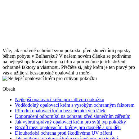
Víte, jak správně ochránit svou pokožku před slunečními paprsky
během pobytu v Bulharsku? V našem novém článku se podíváme
na nejlepší opalovací krémy na trhu a porovnáme jejich složení,
ochranné faktory a vlastnosti. Přečtěte si, jaký krém je ten pravý pro
vás a užijte si bezstarostné opalování u moře!
Obsah
Nejlepší opalovací krém pro citlivou pokožku
Voděodolný opalovací krém s vysokým ochranným faktorem
Přírodní opalovací krém bez chemických látek
Doporučení odborníků na ochranu před slunečním zářením
Jak vybrat správný opalovací krém pro svůj typ pokožky
Rozdíl mezi opalovacími krémy pro dospělé a pro děti
Dlouhodobá ochrana proti škodlivému UV záření
Jak aplikovat opalovací krém správně pro maximální