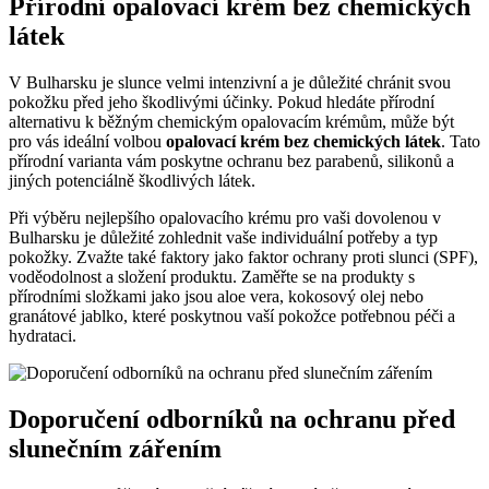
Přírodní opalovací krém bez chemických
látek
V Bulharsku je slunce velmi intenzivní a je důležité chránit svou
pokožku před jeho škodlivými účinky. Pokud hledáte přírodní
alternativu k běžným chemickým opalovacím krémům, může být
pro vás ideální volbou
opalovací krém bez chemických látek
. Tato
přírodní varianta vám poskytne ochranu bez parabenů, silikonů a
jiných potenciálně škodlivých látek.
Při výběru nejlepšího opalovacího krému pro vaši dovolenou v
Bulharsku je důležité zohlednit vaše individuální potřeby a typ
pokožky. Zvažte také faktory jako faktor ochrany proti slunci (SPF),
voděodolnost a složení produktu. Zaměřte se na produkty s
přírodními složkami jako jsou aloe vera, kokosový olej nebo
granátové jablko, které poskytnou vaší pokožce potřebnou péči a
hydrataci.
Doporučení odborníků na ochranu před
slunečním zářením