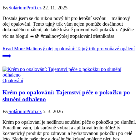
By
SoláriumProfi.cz
22. 11. 2025
Dostala jsem se do rukou nový hit pro letošní sezónu – malinový
olej opalování. Tento tajný trik vám nejen pomůže dosáhnout
dokonalého opálení, ale také krásně provoní vaši pokožku. Zjistěte
víc na blogu! ☀️🍇 #malinovýolej #opalování #letníkrása
Read More
Malinový olej opalování: Tajný trik pro voňavé opálení
Opalování
Krém po opalování: Tajemství péče o pokožku po
slunění odhaleno
By
SoláriumProfi.cz
5. 3. 2026
Krém po opalování je nedílnou součástí péče o pokožku po slunění.
Poradíme vám, jak správně vybrat a aplikovat tento důležitý
kosmetický produkt pro zdravou a hydratovanou pokožku po celé
léto. Sledujte naše tipy a dosáhněte krásné opálené pleti bez