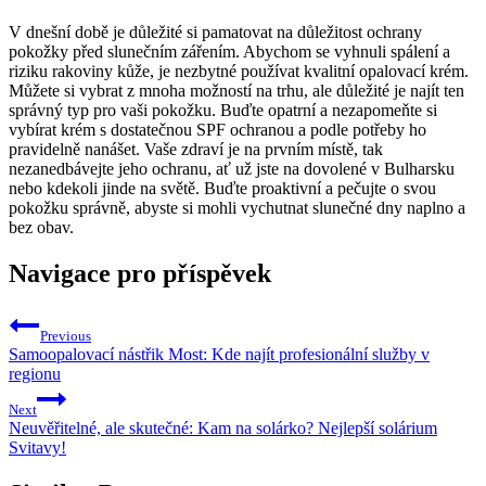
V dnešní době je důležité si pamatovat na důležitost ochrany
pokožky před slunečním zářením. Abychom se vyhnuli spálení a
riziku rakoviny kůže, je nezbytné používat kvalitní opalovací krém.
Můžete si vybrat z mnoha možností na trhu, ale důležité je najít ten
správný typ pro vaši pokožku. Buďte opatrní a nezapomeňte si
vybírat krém s dostatečnou SPF ochranou a podle potřeby ho
pravidelně nanášet. Vaše zdraví je na prvním místě, tak
nezanedbávejte jeho ochranu, ať už jste na dovolené v Bulharsku
nebo kdekoli jinde na světě. Buďte proaktivní a pečujte o svou
pokožku správně, abyste si mohli vychutnat slunečné dny naplno a
bez obav.
Navigace pro příspěvek
Previous
Samoopalovací nástřik Most: Kde najít profesionální služby v
regionu
Next
Neuvěřitelné, ale skutečné: Kam na solárko? Nejlepší solárium
Svitavy!