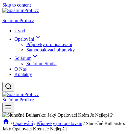
Skip to content
SoláriumProfi.cz
Úvod
Opalování
Přípravky pro opalovaní
Samoopalovací přípravky
Solárium
Solárium Studia
O Nás
Kontakty
SoláriumProfi.cz
/
Opalování
/
Přípravky pro opalovaní
/
Slunečné Bulharsko:
Jaký Opalovací Krém Je Nejlepší?