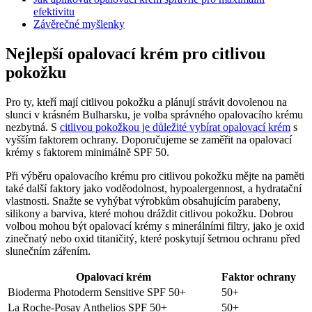
efektivitu
Závěrečné myšlenky
Nejlepší opalovací krém pro citlivou
pokožku
Pro ty, kteří mají citlivou pokožku a plánují strávit dovolenou na
slunci v krásném Bulharsku, je volba správného opalovacího krému
nezbytná. S
citlivou pokožkou je důležité vybírat opalovací krém
s
vyšším faktorem ochrany. Doporučujeme se zaměřit na opalovací
krémy s faktorem minimálně SPF 50.
Při výběru opalovacího krému pro citlivou pokožku mějte na paměti
také další faktory jako voděodolnost, hypoalergennost, a hydratační
vlastnosti. Snažte se vyhýbat výrobkům obsahujícím parabeny,
silikony a barviva, které mohou dráždit citlivou pokožku. Dobrou
volbou mohou být opalovací krémy s minerálními filtry, jako je oxid
zinečnatý nebo oxid titaničitý, které poskytují šetrnou ochranu před
slunečním zářením.
Opalovací krém
Faktor ochrany
Bioderma Photoderm Sensitive SPF 50+
50+
La Roche-Posay Anthelios SPF 50+
50+