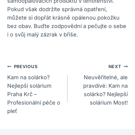
samoopalovacích produktů v těhotenství.
Pokud však dodržíte správná opatření,
můžete si dopřát krásně opálenou pokožku
bez obav. Buďte zodpovědní a pečujte o sebe
i o svůj malý zázrak v břiše.
Navigace
PREVIOUS
NEXT
Pro
Kam na solárko?
Neuvěřitelné, ale
Nejlepší solárium
pravdivé: Kam na
Příspěvek
Praha Krč –
solárko? Nejlepší
Profesionální péče o
solárium Most!
pleť