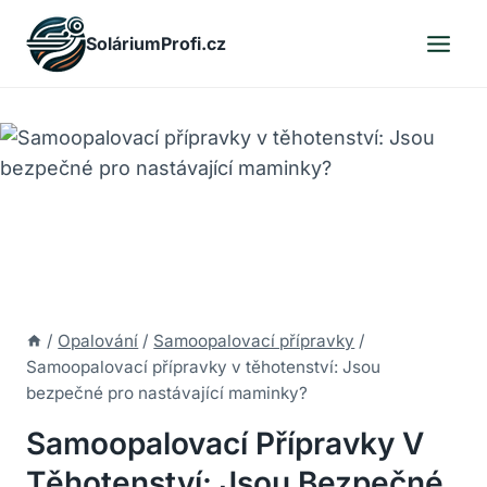
Skip
SoláriumProfi.cz
to
content
/
Opalování
/
Samoopalovací přípravky
/
Samoopalovací přípravky v těhotenství: Jsou
bezpečné pro nastávající maminky?
Samoopalovací Přípravky V
Těhotenství: Jsou Bezpečné