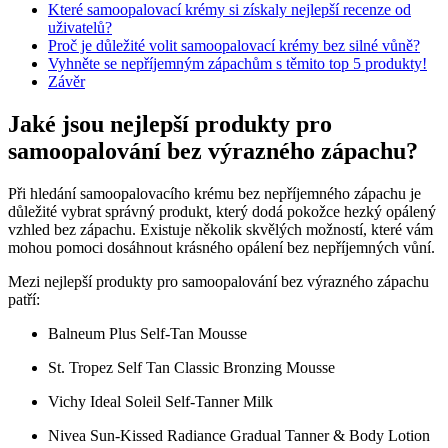
Které samoopalovací krémy si získaly nejlepší recenze od
uživatelů?
Proč je důležité volit samoopalovací krémy bez silné vůně?
Vyhněte se nepříjemným zápachům s těmito top 5 produkty!
Závěr
Jaké jsou nejlepší produkty pro
samoopalování bez výrazného zápachu?
Při hledání samoopalovacího krému bez nepříjemného zápachu je
důležité vybrat správný produkt, který dodá pokožce hezký opálený
vzhled bez zápachu. Existuje několik skvělých možností, které vám
mohou pomoci dosáhnout krásného opálení bez nepříjemných vůní.
Mezi nejlepší produkty pro samoopalování bez výrazného zápachu
patří:
Balneum Plus Self-Tan Mousse
St. Tropez Self Tan Classic Bronzing Mousse
Vichy Ideal Soleil Self-Tanner Milk
Nivea Sun-Kissed Radiance Gradual Tanner & Body Lotion