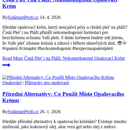
Krém
By
SoláriumProfi.cz
14. 4. 2026
Hledáte opalovací krém, který neucpává póry a chrání pleť na pláži?
Čistá Pleť i na Pláži přináší nekomedogenní formulaci pro
bezchybnou ochranu Vaší pleti. S tímto krémem budete mít jistotu,
že Vaše pleť zůstane krásná a zdravá i během slunečných dnů. 😎🌞
#opalení #cistaplet #bezkomedogenni #bezpecnaopalenipleti
Read More
Čistá Pleť i na Pláži: Nekomedogenní Opalovací Krém
Opalování
|
Přípravky pro opalovaní
Přírodní Alternativy: Co Použít Místo Opalovacího
Krému
By
SoláriumProfi.cz
26. 1. 2026
Hledáte přírodní alternativy k opalovacím krémům? Existuje mnoho
možností, jako kokosový olej, aloe vera gel nebo olej z mrkve.