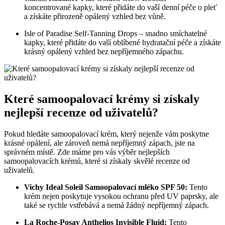
koncentrované kapky, které přidáte do vaší denní péče o pleť
a získáte přirozeně opálený vzhled bez vůně.
Isle of Paradise Self-Tanning Drops – snadno smíchatelné
kapky, které přidáte do vaší oblíbené hydratační péče a získáte
krásný opálený vzhled bez nepříjemného zápachu.
Které samoopalovací krémy si získaly
nejlepší recenze od uživatelů?
Pokud hledáte samoopalovací krém, který nejenže vám poskytne
krásné opálení, ale zároveň nemá nepříjemný zápach, jste na
správném místě. Zde máme pro vás výběr nejlepších
samoopalovacích krémů, které si získaly skvělé recenze od
uživatelů.
Vichy Ideal Soleil Samoopalovací mléko SPF 50:
Tento
krém nejen poskytuje vysokou ochranu před UV paprsky, ale
také se rychle vstřebává a nemá žádný nepříjemný zápach.
La Roche-Posay Anthelios Invisible Fluid:
Tento