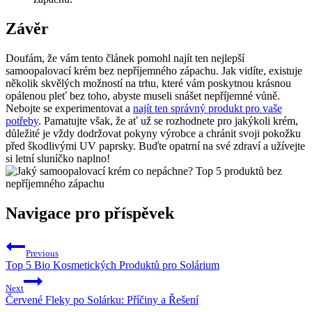
Závěr
Doufám, že vám tento článek pomohl najít ten nejlepší
samoopalovací krém bez nepříjemného zápachu. Jak vidíte, existuje
několik skvělých možností na trhu, které vám poskytnou krásnou
opálenou pleť bez toho, abyste museli snášet nepříjemné vůně.
Nebojte se experimentovat a
najít ten správný produkt pro vaše
potřeby
. Pamatujte však, že ať už se rozhodnete pro jakýkoli krém,
důležité je vždy dodržovat pokyny výrobce a chránit svoji pokožku
před škodlivými UV paprsky. Buďte opatrní na své zdraví a užívejte
si letní sluníčko naplno!
Navigace pro příspěvek
Previous
Top 5 Bio Kosmetických Produktů pro Solárium
Next
Červené Fleky po Solárku: Příčiny a Řešení