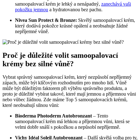
samoopalovací krém je lehký a nenápadný,
zanechává vaši
pokožku jemnou
a hydratovanou bez pachu.
Nivea Sun Protect & Bronze:
Skvělý samoopalovací krém,
který dodává pokožce krásné opálení a neobsahuje žádné
nepříjemné vůně.
Proč je důležité volit samoopalovací
krémy bez silné vůně?
Vybrat správný samoopalovací krém, který nezpůsobí nepříjemný
zápach, může být klíčovým rozhodnutím pro mnoho lidí. Vůně
může být důležitým faktorem při výběru správného produktu, a
proto je důležité vybírat takové, které mají jemnou a příjemnou vůni
nebo vůbec žádnou. Zde máme Top 5 samoopalovacích krémů,
které neobsahují silnou vůni:
Bioderma Photoderm Autobronzant
– Tento
samoopalovací krém má lehkou a příjemnou vůni, která se
velmi dobře snáší s pokožkou a nepůsobí nepříjemně.
Vichy Idéal Soleil Autobronzant
– Další skvělá volba pro ty,