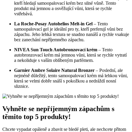
kteří hledají samoopalovací krém bez silné vůně. Tento
produkt má jemnou a osvěžující vůni, která se rychle
vstřebává.
La Roche-Posay Autohelios Melt-in Gel
– Tento
samoopalovací gel je ideální pro ty, kteří preferují vůni bez
zápachu. Jeho lehká textura se snadno nanáší a rychle vsakuje
bez zanechání nepříjemného zápachu.
NIVEA Sun Touch Autobronzovací krém
– Tento
autobronzovací krém má jemnou vůni, která se rychle vytratí
a nekoliduje s vaším oblíbeným parfémem.
Garnier Ambre Solaire Natural Bronzer
– Poslední, ale
nejméně důležitý, tento samoopalovací krém má lehkou vůni,
která se velmi dobře snáší s pokožkou a nedráždí nosní
sliznice.
Vyhněte se nepříjemným zápachům s
těmito top 5 produkty!
Chcete vypadat opáleně a zbavit se bledé pleti, ale nechcete přitom