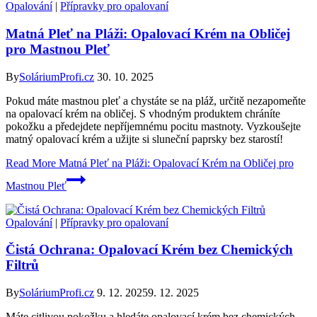
Opalování
|
Přípravky pro opalovaní
Matná Pleť na Pláži: Opalovací Krém na Obličej
pro Mastnou Pleť
By
SoláriumProfi.cz
30. 10. 2025
Pokud máte mastnou pleť a chystáte se na pláž, určitě nezapomeňte
na opalovací krém na obličej. S vhodným produktem chráníte
pokožku a předejdete nepříjemnému pocitu mastnoty. Vyzkoušejte
matný opalovací krém a užijte si sluneční paprsky bez starostí!
Read More
Matná Pleť na Pláži: Opalovací Krém na Obličej pro
Mastnou Pleť
Opalování
|
Přípravky pro opalovaní
Čistá Ochrana: Opalovací Krém bez Chemických
Filtrů
By
SoláriumProfi.cz
9. 12. 2025
9. 12. 2025
Máte citlivou pokožku a hledáte opalovací krém bez chemických