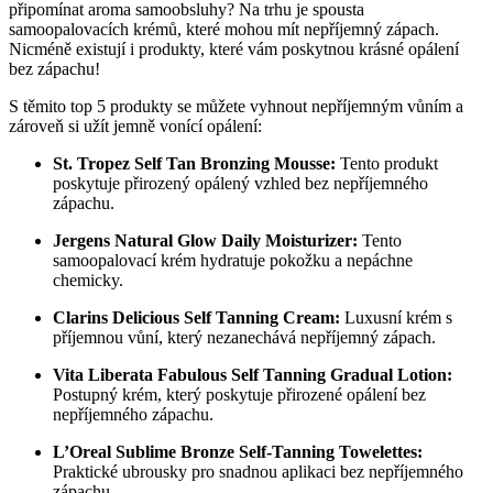
připomínat aroma samoobsluhy? Na trhu je spousta
samoopalovacích krémů, které mohou mít nepříjemný zápach.
Nicméně existují i produkty, které vám poskytnou krásné opálení
bez zápachu!
S těmito top 5 produkty se můžete vyhnout nepříjemným vůním a
zároveň si užít jemně vonící opálení:
St. Tropez Self Tan Bronzing Mousse:
Tento produkt
poskytuje přirozený opálený vzhled bez nepříjemného
zápachu.
Jergens Natural Glow Daily Moisturizer:
Tento
samoopalovací krém hydratuje pokožku a nepáchne
chemicky.
Clarins Delicious Self Tanning Cream:
Luxusní krém s
příjemnou vůní, který nezanechává nepříjemný zápach.
Vita Liberata Fabulous Self Tanning Gradual Lotion:
Postupný krém, který poskytuje přirozené opálení bez
nepříjemného zápachu.
L’Oreal Sublime Bronze Self-Tanning Towelettes:
Praktické ubrousky pro snadnou aplikaci bez nepříjemného
zápachu.