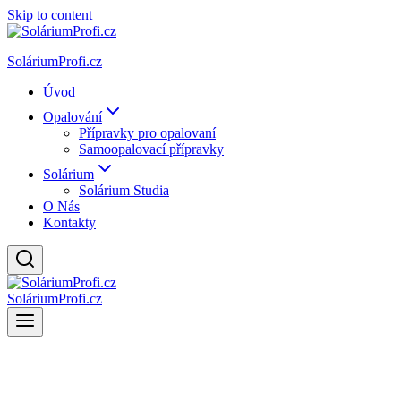
Skip to content
SoláriumProfi.cz
Úvod
Opalování
Přípravky pro opalovaní
Samoopalovací přípravky
Solárium
Solárium Studia
O Nás
Kontakty
SoláriumProfi.cz