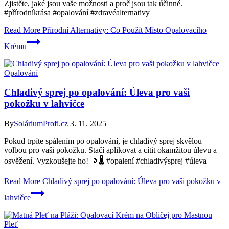
Zjistěte, jaké jsou vaše možnosti a proč jsou tak účinné.
#přírodníkrása #opalování #zdravéalternativy
Read More
Přírodní Alternativy: Co Použít Místo Opalovacího
Krému
Opalování
Chladivý sprej po opalování: Úleva pro vaši
pokožku v lahvičce
By
SoláriumProfi.cz
3. 11. 2025
Pokud trpíte spálením po opalování, je chladivý sprej skvělou
volbou pro vaši pokožku. Stačí aplikovat a cítit okamžitou úlevu a
osvěžení. Vyzkoušejte ho! 🌞🌡️ #opalení #chladivýsprej #úleva
Read More
Chladivý sprej po opalování: Úleva pro vaši pokožku v
lahvičce