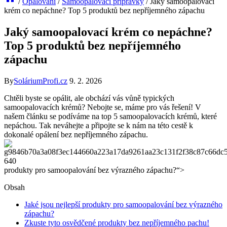
/
Opalování
/
Samoopalovací přípravky
/
Jaký samoopalovací
krém co nepáchne? Top 5 produktů bez nepříjemného zápachu
Jaký samoopalovací krém co nepáchne?
Top 5 produktů bez nepříjemného
zápachu
By
SoláriumProfi.cz
9. 2. 2026
Chtěli byste se opálit, ale obchází vás vůně typických
samoopalovacích krémů? Nebojte se, máme pro vás řešení! V
našem článku se podíváme na top 5 samoopalovacích krémů, které
nepáchou. Tak neváhejte a připojte se k nám na této cestě k
dokonalé opálení bez nepříjemného zápachu.
produkty pro samoopalování bez výrazného zápachu?“>
Obsah
Jaké jsou nejlepší produkty pro samoopalování bez výrazného
zápachu?
Zkuste tyto osvědčené produkty bez nepříjemného pachu!