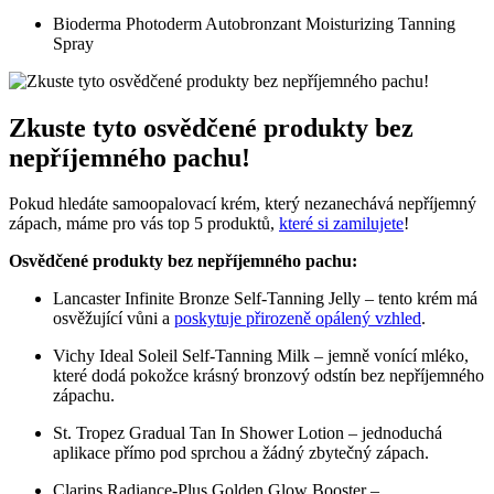
Bioderma Photoderm Autobronzant Moisturizing Tanning
Spray
Zkuste tyto osvědčené produkty bez
nepříjemného pachu!
Pokud hledáte samoopalovací krém, který nezanechává nepříjemný
zápach, máme pro vás top 5 produktů,
které si zamilujete
!
Osvědčené produkty bez nepříjemného pachu:
Lancaster Infinite Bronze Self-Tanning Jelly – tento krém má
osvěžující vůni a
poskytuje přirozeně opálený vzhled
.
Vichy Ideal Soleil Self-Tanning Milk – jemně vonící mléko,
které dodá pokožce krásný bronzový odstín bez nepříjemného
zápachu.
St. Tropez Gradual Tan In Shower Lotion – jednoduchá
aplikace přímo pod sprchou a žádný zbytečný zápach.
Clarins Radiance-Plus Golden Glow Booster –