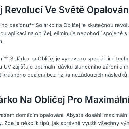
j Revolucí Ve Světě Opalován
ho designu** Solárko na Obličej je skutečnou revol
u aplikaci na obličej, eliminuje nepohodlí spojené s
m.
* Solárko na Obličej je vybaveno speciálními techno
UV zajišťuje optimální dávku slunečního záření a mi
 krásného opálení bez rizika nežádoucích následků.
rko Na Obličej Pro Maximální 
e vašem domácím opalování. Abyste dosáhli maximální 
. Zde je několik tipů, jak správně využít všechny výh