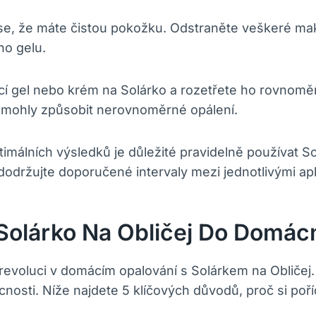
 se, že máte čistou pokožku. Odstraněte veškeré mak
ho gelu.
cí gel nebo krém na Solárko a rozetřete ho rovnomě
y mohly způsobit nerovnoměrné opálení.
málních výsledků je důležité pravidelně používat Sol
održujte doporučené intervaly mezi jednotlivými ap
 Solárko Na Obličej Do Domác
 revoluci v domácím opalování s Solárkem na Obličej
osti. Níže najdete 5 klíčových důvodů, proč si poříd