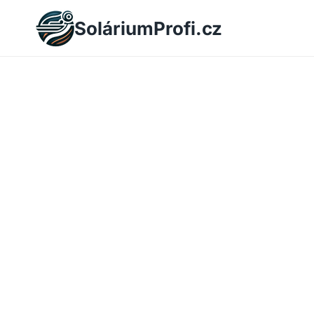
Skip
SoláriumProfi.cz
to
content