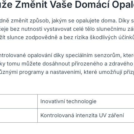
ůže Změnit Vaše Domácí Opal
sadně změnit způsob, jakým se opalujete doma. Díky 
je bez nutnosti vystavovat celé tělo slunečnímu zá
užít slunce zodpovědně a bez rizika škodlivých účink
trolované opalování díky speciálním senzorům, které 
íky tomu můžete dosáhnout přirozeného a zdravého 
různými programy a nastaveními, které umožňují přiz
Inovativní technologie
Kontrolovaná intenzita UV záření