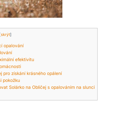
[
skrýt
]
í opalování
lování
imální efektivitu
 domácnosti
j pro získání krásného opálení
ši pokožku
ovat Solárko na Obličej s opalováním na slunci