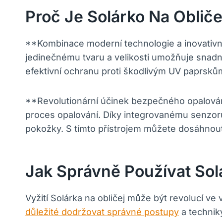
Proč Je Solárko Na Obliče
**Kombinace moderní technologie a inovativní
jedinečnému tvaru a velikosti umožňuje snadno
efektivní ochranu proti škodlivým UV paprsků
**Revolutionární účinek bezpečného opalování*
proces opalování. Díky integrovanému senzoru 
pokožky. S tímto přístrojem můžete dosáhnout
Jak Správně Používat Solá
Vyžití Solárka na obličej může být revolucí v
důležité dodržovat správné postupy
a techniky