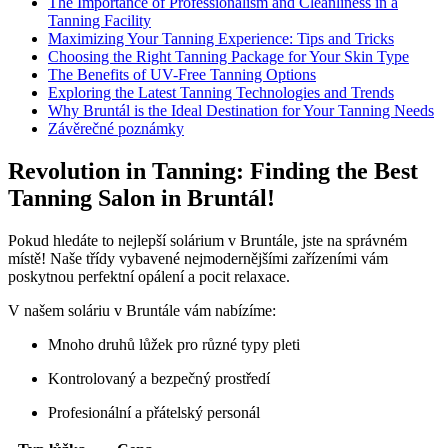
The Importance of Professionalism and Cleanliness in a
Tanning Facility
Maximizing Your Tanning Experience: Tips and Tricks
Choosing the Right Tanning Package for Your Skin Type
The Benefits of UV-Free Tanning Options
Exploring the Latest Tanning Technologies and Trends
Why Bruntál is the Ideal Destination for Your Tanning Needs
Závěrečné poznámky
Revolution in Tanning: Finding the Best
Tanning Salon in Bruntál!
Pokud hledáte to nejlepší solárium v Bruntále, jste na správném
místě! Naše třídy vybavené nejmodernějšími zařízeními vám
poskytnou perfektní opálení a pocit relaxace.
V našem soláriu v Bruntále vám nabízíme:
Mnoho druhů lůžek pro různé typy pleti
Kontrolovaný a bezpečný prostředí
Profesionální a přátelský personál