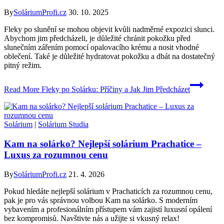
By
SoláriumProfi.cz
30. 10. 2025
Fleky po slunění se mohou objevit kvůli nadměrné expozici slunci.
Abychom jim předcházeli, je důležité chránit pokožku před
slunečním zářením pomocí opalovacího krému a nosit vhodné
oblečení. Také je důležité hydratovat pokožku a dbát na dostatečný
pitný režim.
Read More
Fleky po Solárku: Příčiny a Jak Jim Předcházet
Solárium
|
Solárium Studia
Kam na solárko? Nejlepší solárium Prachatice –
Luxus za rozumnou cenu
By
SoláriumProfi.cz
21. 4. 2026
Pokud hledáte nejlepší solárium v Prachaticích za rozumnou cenu,
pak je pro vás správnou volbou Kam na solárko. S moderním
vybavením a profesionálním přístupem vám zajistí luxusní opálení
bez kompromisů. Navštivte nás a užijte si vkusný relax!