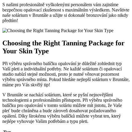
S našimi profesionálně vyškolenými personálem vám zajistíme
bezpečnou opalovací zkušenost s maximálním výsledkem. Navštivte
naše solárium v Bruntále a užijte si dokonalé bronzování jako nikdy
předtím!
Choosing the Right Tanning Package for
Your Skin Type
Při výběru správného balíčku opalování je důležité zohlednit typ
Vaší pleti a individuální potřeby. Ne každé solárium či opalovací
studio nabízí stejné možnosti, proto je nutné věnovat pozornost
výběru správného místa. Pokud hledáte nejlepší solárium v Bruntále,
máme pro Vás skvělý tip!
V Bruntále se nachází solárium, které se pyšní nejnovějšími
technologiemi a profesionálním přístupem. Při výběru správného
balíčku pro opalování v tomto soláriu můžete mít jistotu, že Vaše
pleť bude chráněna a bude zároveň dosahovat požadovaného
opálení. Díky širokému výběru balíčků můžete vybrat ten, který
nejlépe vyhovuje Vašim potřebám a typu pleti.