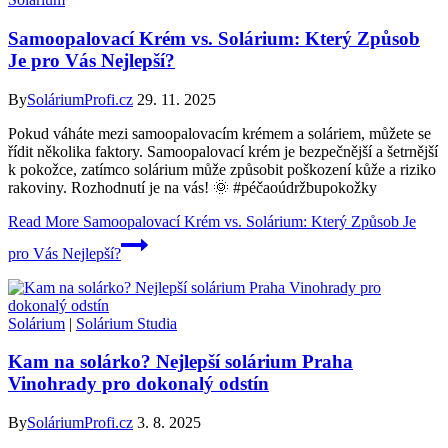
Samoopalovací Krém vs. Solárium: Který Způsob
Je pro Vás Nejlepší?
By
SoláriumProfi.cz
29. 11. 2025
Pokud váháte mezi samoopalovacím krémem a soláriem, můžete se
řídit několika faktory. Samoopalovací krém je bezpečnější a šetrnější
k pokožce, zatímco solárium může způsobit poškození kůže a riziko
rakoviny. Rozhodnutí je na vás! 🌞 #péčaoúdržbupokožky
Read More
Samoopalovací Krém vs. Solárium: Který Způsob Je
pro Vás Nejlepší?
Solárium
|
Solárium Studia
Kam na solárko? Nejlepší solárium Praha
Vinohrady pro dokonalý odstín
By
SoláriumProfi.cz
3. 8. 2025