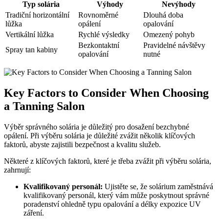
Typ solária
Výhody
Nevýhody
Tradiční horizontální
Rovnoměrné
Dlouhá doba
lůžka
opálení
opalování
Vertikální lůžka
Rychlé výsledky
Omezený pohyb
Bezkontaktní
Pravidelné návštěvy
Spray tan kabiny
opalování
nutné
Key Factors to Consider When Choosing
a Tanning Salon
Výběr správného solária je důležitý pro dosažení bezchybné
opálení. Při výběru solária je důležité zvážit několik klíčových
faktorů, abyste zajistili bezpečnost a kvalitu služeb.
Některé z klíčových faktorů, které je třeba zvážit při výběru solária,
zahrnují:
Kvalifikovaný personál:
Ujistěte se, že solárium zaměstnává
kvalifikovaný personál, který vám může poskytnout správné
poradenství ohledně typu opalování a délky expozice UV
záření.