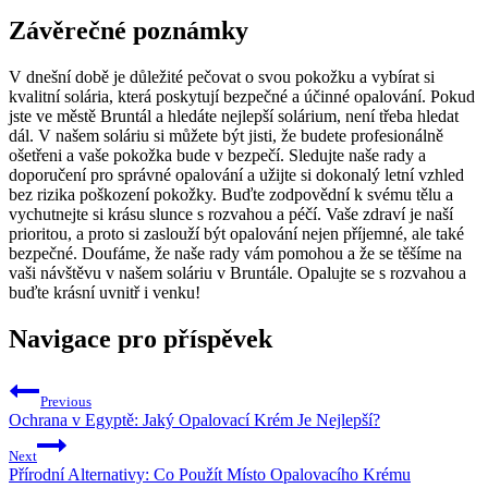
Závěrečné poznámky
V dnešní době je důležité pečovat o svou pokožku a vybírat si
kvalitní solária, která poskytují bezpečné a účinné opalování. Pokud
jste ve městě Bruntál a hledáte nejlepší solárium, není třeba hledat
dál. V našem soláriu si můžete být jisti, že budete profesionálně
ošetřeni a vaše pokožka bude v bezpečí. Sledujte naše rady a
doporučení pro správné opalování a užijte si dokonalý letní vzhled
bez rizika poškození pokožky. Buďte zodpovědní k svému tělu a
vychutnejte si krásu slunce s rozvahou a péčí. Vaše zdraví je naší
prioritou, a proto si zaslouží být opalování nejen příjemné, ale také
bezpečné. Doufáme, že naše rady vám pomohou a že se těšíme na
vaši návštěvu v našem soláriu v Bruntále. Opalujte se s rozvahou a
buďte krásní uvnitř i venku!
Navigace pro příspěvek
Previous
Ochrana v Egyptě: Jaký Opalovací Krém Je Nejlepší?
Next
Přírodní Alternativy: Co Použít Místo Opalovacího Krému