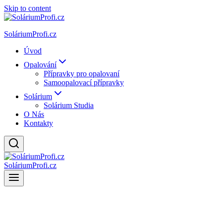
Skip to content
SoláriumProfi.cz
Úvod
Opalování
Přípravky pro opalovaní
Samoopalovací přípravky
Solárium
Solárium Studia
O Nás
Kontakty
SoláriumProfi.cz