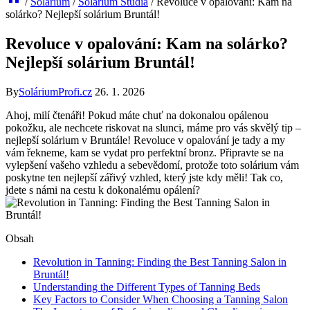
/
Solárium
/
Solárium Studia
/
Revoluce v opalování: Kam na
solárko? Nejlepší solárium Bruntál!
Revoluce v opalování: Kam na solárko?
Nejlepší solárium Bruntál!
By
SoláriumProfi.cz
26. 1. 2026
Ahoj, milí čtenáři! Pokud máte chuť na dokonalou opálenou
pokožku, ale nechcete riskovat na slunci, máme pro vás skvělý tip –
nejlepší solárium v Bruntále! Revoluce v opalování je tady a my
vám řekneme, kam se vydat pro perfektní bronz. Připravte se na
vylepšení vašeho vzhledu a sebevědomí, protože toto solárium vám
poskytne ten nejlepší zářivý vzhled, který jste kdy měli! Tak co,
jdete s námi na cestu k dokonalému opálení?
Obsah
Revolution in Tanning: Finding the Best Tanning Salon in
Bruntál!
Understanding the Different Types of Tanning Beds
Key Factors to Consider When Choosing a Tanning Salon