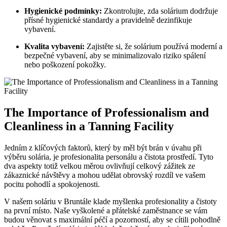
Hygienické podmínky:
Zkontrolujte, zda solárium dodržuje
přísné hygienické standardy a pravidelně dezinfikuje
vybavení.
Kvalita vybavení:
Zajistěte si, že solárium používá moderní a
bezpečné vybavení, aby se minimalizovalo riziko spálení
nebo poškození pokožky.
The Importance of Professionalism and
Cleanliness in a Tanning Facility
Jedním z klíčových faktorů, který by měl být brán v úvahu při
výběru solária, je profesionalita personálu a čistota prostředí. Tyto
dva aspekty totiž velkou měrou ovlivňují celkový zážitek ze
zákaznické návštěvy a mohou udělat obrovský rozdíl ve vašem
pocitu pohodlí a spokojenosti.
V našem soláriu v Bruntále klade myšlenka profesionality a čistoty
na první místo. Naše vyškolené a přátelské zaměstnance se vám
budou věnovat s maximální péčí a pozorností, aby se cítili pohodlně