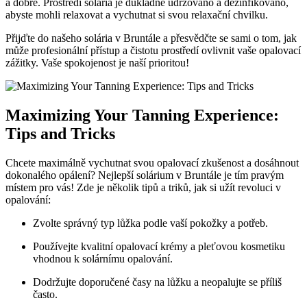
a dobře. Prostředí solária je důkladně udržováno a dezinfikováno,
abyste mohli relaxovat a vychutnat si svou relaxační chvilku.
Přijďte do našeho solária v Bruntále a přesvědčte se sami o tom, jak
může profesionální přístup a čistotu prostředí ovlivnit vaše opalovací
zážitky. Vaše spokojenost je naší prioritou!
Maximizing Your Tanning Experience:
Tips and Tricks
Chcete maximálně vychutnat svou opalovací zkušenost a dosáhnout
dokonalého opálení? Nejlepší solárium v Bruntále je tím pravým
místem pro vás! Zde je několik tipů a triků, jak si užít revoluci v
opalování:
Zvolte správný typ lůžka podle vaší pokožky a potřeb.
Používejte kvalitní opalovací krémy a pleťovou kosmetiku
vhodnou k solárnímu opalování.
Dodržujte doporučené časy na lůžku a neopalujte se příliš
často.