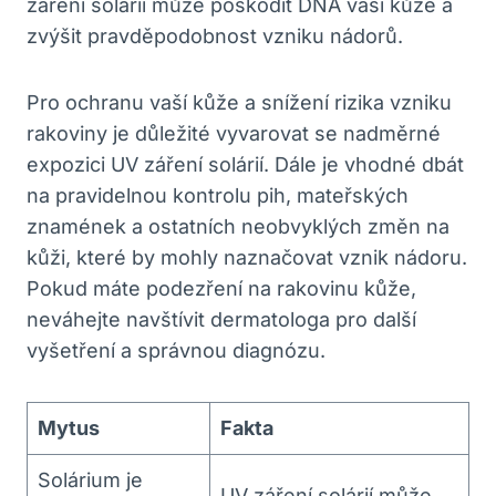
záření solárií může poškodit DNA vaší kůže a
zvýšit pravděpodobnost vzniku nádorů.
Pro ochranu vaší kůže a snížení rizika vzniku
rakoviny je důležité vyvarovat se nadměrné
expozici UV záření solárií. Dále je vhodné dbát
na pravidelnou kontrolu pih, mateřských
znamének a ostatních neobvyklých změn na
kůži, které by mohly naznačovat vznik nádoru.
Pokud máte podezření na rakovinu kůže,
neváhejte navštívit dermatologa pro další
vyšetření a správnou diagnózu.
Mytus
Fakta
Solárium je
UV záření solárií může