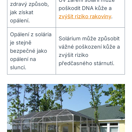
zdravý způsob,
poškodit DNA kůže a
jak získat
zvýšit riziko rakoviny
.
opálení.
Opálení z solária
Solárium může způsobit
je stejně
vážné poškození kůže a
bezpečné jako
zvýšit riziko
opálení na
předčasného stárnutí.
slunci.