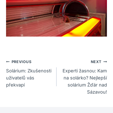
Navigace
PREVIOUS
NEXT
Pro
Solárium: Zkušenosti
Experti žasnou: Kam
uživatelů vás
na solárko? Nejlepší
Příspěvek
překvapí
solárium Žďár nad
Sázavou!