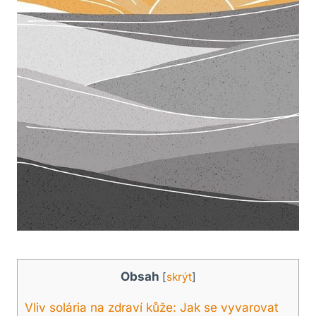
Obsah
[
skrýt
]
Vliv solária na zdraví kůže: Jak se vyvarovat