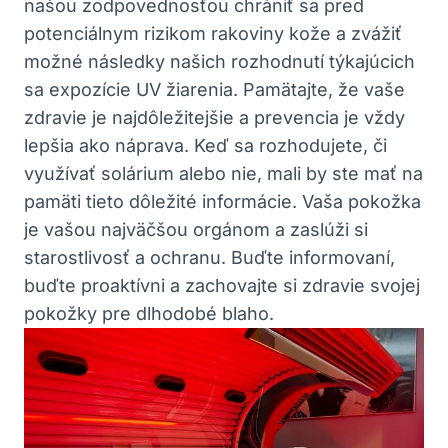
našou zodpovednosťou chrániť sa pred
potenciálnym rizikom rakoviny kože a zvážiť
možné následky našich rozhodnutí týkajúcich
sa expozície UV žiarenia. Pamätajte, že vaše
zdravie je najdôležitejšie a prevencia je vždy
lepšia ako náprava. Keď sa rozhodujete, či
využívať solárium alebo nie, mali by ste mať na
pamäti tieto dôležité informácie. Vaša pokožka
je vašou najväčšou orgánom a zaslúži si
starostlivosť a ochranu. Buďte informovaní,
buďte proaktívni a zachovajte si zdravie svojej
pokožky pre dlhodobé blaho.