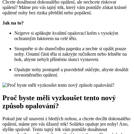
Chcete dosáhnout dokonalého opálení, ale nechcete riskovat
spálení? Máme pro vás tajný trik, který vám pomůže získat krásné
opálené nohy bez rizika přehřátí nebo popálení.
Jak na to?
Nejprve si aplikujte kvalitní opalovací krém s vysokým
ochranným faktorem na celé tělo.
Stoupněte si do slunečního paprsku a nechte si opálit pouze
nohy. Ostatní části těla si zakryjte ručníkem nebo lehněte na
bok, abyste nebyli přímému slunci vystaveni.
Opalujte nohy postupně a pravidelně otáčejte, abyste dosáhli
rovnoměrného opálení.
Proč byste měli vyzkoušet tento nový
způsob opalování?
Pokud jste už unaveni z bledých nohou, a chcete docílit dokonalého
opálení, máme pro vás úžasný trik! Solárko opaluje jen nohy! Ano,
slyšíte správně. Tento tajný trik vám pomůže dosáhnout