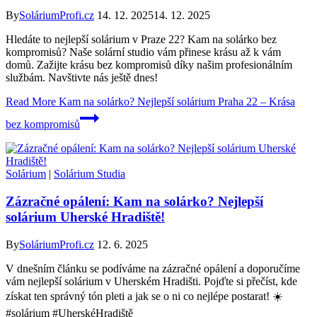
By
SoláriumProfi.cz
14. 12. 2025
14. 12. 2025
Hledáte to nejlepší solárium v Praze 22? Kam na solárko bez
kompromisů? Naše solární studio vám přinese krásu až k vám
domů. Zažijte krásu bez kompromisů díky našim profesionálním
službám. Navštivte nás ještě dnes!
Read More
Kam na solárko? Nejlepší solárium Praha 22 – Krása
bez kompromisů
Solárium
|
Solárium Studia
Zázračné opálení: Kam na solárko? Nejlepší
solárium Uherské Hradiště!
By
SoláriumProfi.cz
12. 6. 2025
V dnešním článku se podíváme na zázračné opálení a doporučíme
vám nejlepší solárium v Uherském Hradišti. Pojďte si přečíst, kde
získat ten správný tón pleti a jak se o ni co nejlépe postarat! ☀️
#solárium #UherskéHradiště