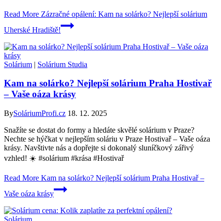
Read More
Zázračné opálení: Kam na solárko? Nejlepší solárium
Uherské Hradiště!
Solárium
|
Solárium Studia
Kam na solárko? Nejlepší solárium Praha Hostivař
– Vaše oáza krásy
By
SoláriumProfi.cz
18. 12. 2025
Snažíte se dostat do formy a hledáte skvělé solárium v Praze?
Nechte se hýčkat v nejlepším soláriu v Praze Hostivař – Vaše oáza
krásy. Navštivte nás a dopřejte si dokonalý sluníčkový zářivý
vzhled! ☀️ #solárium #krása #Hostivař
Read More
Kam na solárko? Nejlepší solárium Praha Hostivař –
Vaše oáza krásy
Solárium