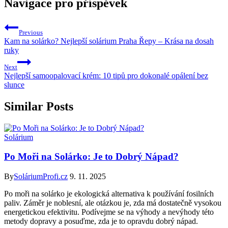
Navigace pro příspěvek
Previous
Kam na solárko? Nejlepší solárium Praha Řepy – Krása na dosah
ruky
Next
Nejlepší samoopalovací krém: 10 tipů pro dokonalé opálení bez
slunce
Similar Posts
Solárium
Po Moři na Solárko: Je to Dobrý Nápad?
By
SoláriumProfi.cz
9. 11. 2025
Po moři na solárko je ekologická alternativa k používání fosilních
paliv. Záměr je noblesní, ale otázkou je, zda má dostatečně vysokou
energetickou efektivitu. Podívejme se na výhody a nevýhody této
metody dopravy a posuďme, zda je to opravdu dobrý nápad.