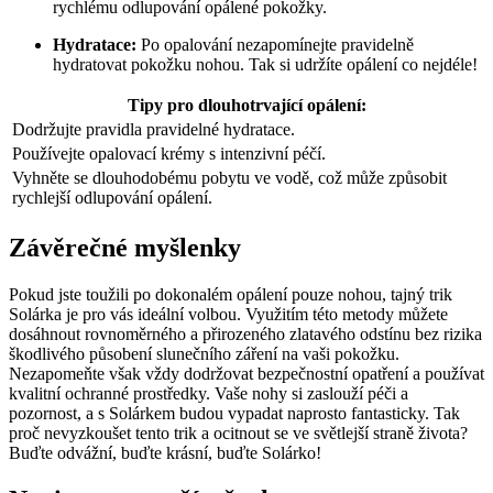
rychlému odlupování opálené pokožky.
Hydratace:
Po opalování nezapomínejte pravidelně
hydratovat pokožku nohou. Tak si udržíte opálení co nejdéle!
Tipy pro dlouhotrvající opálení:
Dodržujte pravidla pravidelné hydratace.
Používejte opalovací krémy s intenzivní péčí.
Vyhněte se dlouhodobému pobytu ve vodě, což může způsobit
rychlejší odlupování opálení.
Závěrečné myšlenky
Pokud jste toužili po dokonalém opálení pouze nohou, tajný trik
Solárka je pro vás ideální volbou. Využitím této metody můžete
dosáhnout rovnoměrného a přirozeného zlatavého odstínu bez rizika
škodlivého působení slunečního záření na vaši pokožku.
Nezapomeňte však vždy dodržovat bezpečnostní opatření a používat
kvalitní ochranné prostředky. Vaše nohy si zaslouží péči a
pozornost, a s Solárkem budou vypadat naprosto fantasticky. Tak
proč nevyzkoušet tento trik a ocitnout se ve světlejší straně života?
Buďte odvážní, buďte krásní, buďte Solárko!