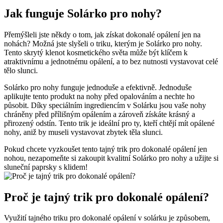
Jak funguje Solárko pro nohy?
Přemýšleli jste někdy o tom, jak získat dokonalé opálení jen na
nohách? Možná jste slyšeli o triku, kterým je Solárko pro nohy.
Tento skrytý klenot kosmetického světa může být klíčem k
atraktivnímu a jednotnému opálení, a to bez nutnosti vystavovat celé
tělo slunci.
Solárko pro nohy funguje jednoduše a efektivně. Jednoduše
aplikujte tento produkt na nohy před opalováním a nechte ho
působit. Díky speciálním ingrediencím v Solárku jsou vaše nohy
chráněny před přílišným opálením a zároveň získáte krásný a
přirozený odstín. Tento trik je ideální pro ty, kteří chtějí mít opálené
nohy, aniž by museli vystavovat zbytek těla slunci.
Pokud chcete vyzkoušet tento tajný trik pro dokonalé opálení jen
nohou, nezapomeňte si zakoupit kvalitní Solárko pro nohy a užijte si
sluneční paprsky s klidem!
Proč je tajný trik pro dokonalé opálení?
Využití tajného triku pro dokonalé opálení v solárku je způsobem,