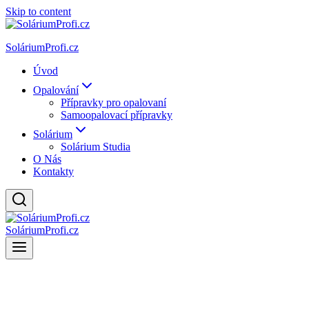
Skip to content
SoláriumProfi.cz
Úvod
Opalování
Přípravky pro opalovaní
Samoopalovací přípravky
Solárium
Solárium Studia
O Nás
Kontakty
SoláriumProfi.cz