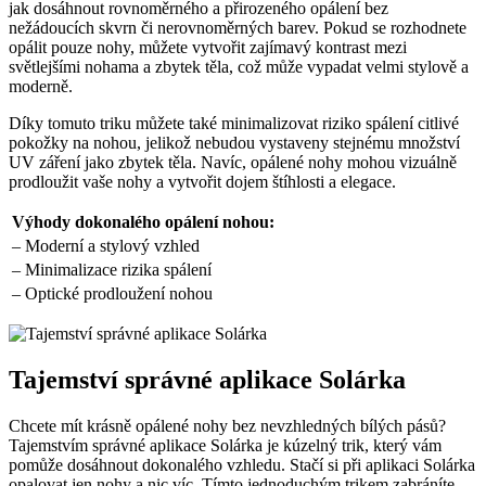
jak dosáhnout rovnoměrného a přirozeného opálení bez
nežádoucích skvrn či nerovnoměrných barev. Pokud se rozhodnete
opálit pouze nohy, můžete vytvořit zajímavý kontrast mezi
světlejšími nohama a zbytek těla, což může vypadat velmi stylově a
moderně.
Díky tomuto triku můžete také minimalizovat riziko spálení citlivé
pokožky na nohou, jelikož nebudou vystaveny stejnému množství
UV záření jako zbytek těla. Navíc, opálené nohy mohou vizuálně
prodloužit vaše nohy a vytvořit dojem štíhlosti a elegace.
Výhody dokonalého opálení nohou:
– Moderní a stylový vzhled
– Minimalizace rizika spálení
– Optické prodloužení nohou
Tajemství správné aplikace Solárka
Chcete mít krásně opálené nohy bez nevzhledných bílých pásů?
Tajemstvím správné aplikace Solárka je kúzelný trik, který vám
pomůže dosáhnout dokonalého vzhledu. Stačí si při aplikaci Solárka
opalovat jen nohy a nic víc. Tímto jednoduchým trikem zabráníte