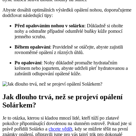
Abyste dosáhli optimálních výsledků opálení nohou, doporučujeme
dodržovat následující tipy:
Před opalováním nohou v solárku
: Důkladně si oholte
nohy a odstraňte případné odumřelé buňky kůže pomocí
jemného scrubu.
Během opalování
: Pravidelně se otáčejte, abyste zajistili
rovnoměrné opálení z různých úhlů.
Po opalování
: Nohy důkladně promažte hydratačním
krémem nebo jogurtem, abyste udrželi pleť hydratovanou a
zabránili odlupování opálené kůže.
Jak dlouho trvá, než se projeví opálení
Solárkem?
Je to otázka, kterou si kladou mnozí lidé, kteří túží po zlatavé
pokožce připomínající dovolenou na slunném ostrově. Pokud jste si
právě pořídili Solárko a
chcete vědět
, kdy se můžete těšit na první
známky opálení, připravili jsme pro vás tajný trik pro dokonalé