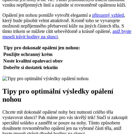
vzniku nepříjemných linií a zajistíte si rovnoměrně opálenou kůži.
Opálení jen nohou pomůže vytvořit elegantní a
přirozený vzhled
,
který bude působit velmi atraktivně. Kromě toho se vyvarujete
možnosti nepříjemného přebarvení kůže na jiných částech těla. S
tímto trikem se můžete cítit sebevědomě a krásně opálené,
aniž byste
museli trávit hodiny na slunci
.
Tipy pro dokonalé opálení jen nohou:
Použijte ochranný krém
Noste kvalitní opalovací obuv
Dobeřte si dostatek tekutin
Tipy pro optimální výsledky opálení
nohou
Chcete mít dokonalé opálené nohy bez nutnosti celého těla
vystavovat slunci? Pak máme pro vás skvělý trik! Stačí si zakoupit
speciální solárko a zaměřit se pouze na nohy. Tímto způsobem
dosáhnete rovnoměrného opálení jen na vybrané části těla, aniž
byste museli strávit dlouhé hodiny na slunci.