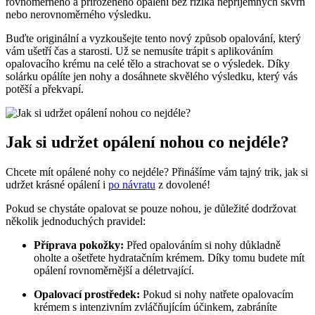
rovnoměrného a přirozeného opálení bez rizika nepříjemných skvrn
nebo nerovnoměrného výsledku.
Buďte originální a vyzkoušejte tento nový způsob opalování, který
vám ušetří čas a starosti. Už se nemusíte trápit s aplikováním
opalovacího krému na celé tělo a strachovat se o výsledek. Díky
solárku opálíte jen nohy a dosáhnete skvělého výsledku, který vás
potěší a překvapí.
Jak si udržet opálení nohou co nejdéle?
Chcete mít opálené nohy co nejdéle? Přinášíme vám tajný trik, jak si
udržet krásné opálení i
po návratu
z dovolené!
Pokud se chystáte opalovat se pouze nohou, je důležité dodržovat
několik jednoduchých pravidel:
Příprava pokožky:
Před opalováním si nohy důkladně
oholte a ošetřete hydratačním krémem. Díky tomu budete mít
opálení rovnoměrnější a déletrvající.
Opalovací prostředek:
Pokud si nohy natřete opalovacím
krémem s intenzivním zvláčňujícím účinkem, zabráníte