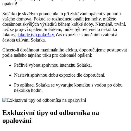
opálení!
Solárko je skvělým pomocníkem při získávání opálení v pohodlí
vašeho domova. Pokud se rozhodnete opálit jen nohy, můžete
dosáhnout skvělých výsledků během krátké doby. Nicméně, trvání,
než se projeví opálení Solárkem, může být ovlivněno několika
faktory,
jako je typ pokožky
, čas expozice slunečnímu záření a
častota užívání Solárka.
Chcete-li dosáhnout maximálního efektu, doporučujeme postupovat
podle našeho tajného triku pro dokonalé opálení:
Pečlivě vybrat správnou intenzitu Solárka.
Nastavit správnou dobu expozice dle doporučení.
Po aplikaci Solárka se vyvarujte kontaktu s vodou po dobu
několika hodin.
Exkluzivní tipy od odborníka na
opalování