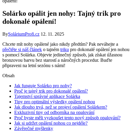
opálení!
Solárko opálit jen nohy: Tajný trik pro
dokonalé opálení!
By
SoláriumProfi.cz
12. 11. 2025
Chcete mít nohy opálené jako nikdy předtím? Pak neváhejte a
přečtěte si náš článek
o tajném
triku
pro dokonalé opálení jen nohou
s pomocí Solárka. Objevte jedinečný způsob, jak získat úžasnou
bronzovou barvu bez starostí a náročných procedur. Buďte
připraveni na letní sezónu s námi!
Obsah
Jak funguje Solárko pro nohy?
Proč je tajný trik pro dokonalé opálení?
Tajemství správné aplikace Solárka
Tipy pro optimální výsledky opálení nohou
Jak dlouho trvá, než se projeví opálení Solárkem?
Exkluzivní tipy od odborníka na opalování
Proč byste měli vyzkoušet tento nový způsob opalování?
Jak si udržet opálení nohou co nejdéle?
Závěrečné myšlenky