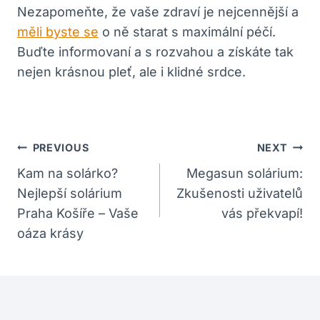
Nezapomeňte, že vaše zdraví je nejcennější a
měli byste se
o ně starat s maximální péčí.
Buďte informovaní a s rozvahou a získáte tak
nejen krásnou pleť, ale i klidné srdce.
Navigace
PREVIOUS
NEXT
Pro
Kam na solárko?
Megasun solárium:
Nejlepší solárium
Zkušenosti uživatelů
Příspěvek
Praha Košíře – Vaše
vás překvapí!
oáza krásy