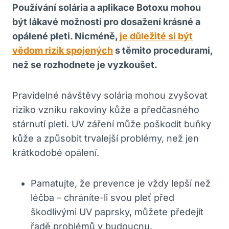
Používání solária a aplikace Botoxu mohou
být lákavé možnosti pro dosažení krásné a
opálené pleti. Nicméně,
je důležité si být
vědom rizik spojených
s těmito procedurami,
než se rozhodnete je vyzkoušet.
Pravidelné návštěvy solária mohou zvyšovat
riziko vzniku rakoviny kůže a předčasného
stárnutí pleti. UV záření může poškodit buňky
kůže a způsobit trvalejší problémy, než jen
krátkodobé opálení.
Pamatujte, že prevence je vždy lepší než
léčba – chráníte-li svou pleť před
škodlivými UV paprsky, můžete předejít
řadě problémů v budoucnu.