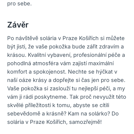
pro sebe.
Závěr
Po návštěvě ⁤solária v​ Praze Košířích si můžete
být jisti, že vaše pokožka bude ​zářit zdravím a
⁣krásou. Kvalitní vybavení, profesionální péče a
pohodlná atmosféra vám zajistí maximální
komfort a spokojenost. Nechte se hýčkat v⁣
naší oáze krásy a dopřejte si čas⁤ jen pro sebe.⁤
Vaše pokožka si ‍zaslouží tu nejlepší ​péči, a my
vám ji‌ rádi poskytneme. Tak proč ‌nevyužít této
⁤skvělé příležitosti k tomu, abyste se cítili
sebevědomě a krásně? Kam na solárko? Do
solária v​ Praze Košířích, samozřejmě!