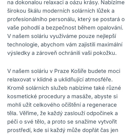
na dokonalou ⁤relaxaci a oázu krásy. Nabízíme
širokou ‍škálu ​moderních solárních lůžek a
‌profesionálního personálu, ​který se postará o
vaše pohodlí a‌ bezpečnost během opalování.
V⁤ našem soláriu využíváme pouze nejlepší
technologie, abychom vám‍ zajistili maximální ​
výsledky a zároveň ochránili vaši pokožku.
V našem soláriu v Praze Košíře budete moci
⁤relaxovat v klidné ⁤a uklidňující atmosféře.
Kromě solárních služeb nabízíme také různé
kosmetické ⁤procedury a masáže,⁢ abyste si
mohli užít celkového očištění⁢ a regenerace
těla. Věříme, že každý zaslouží⁢ odpočinek a
péči o své tělo, a ‍proto se snažíme⁣ vytvořit
prostředí, kde si každý může dopřát čas⁣ jen