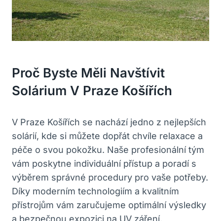
Proč Byste Měli ⁤navštívit
Solárium V Praze Košířích
V ​Praze ⁣Košířích se nachází jedno z nejlepších
solárií, kde si můžete dopřát chvíle relaxace a​
péče⁤ o⁣ svou pokožku. ​Naše profesionální tým
vám​ poskytne ​individuální přístup a poradí s
výběrem ⁢správné procedury pro vaše potřeby.⁢
Díky moderním technologiím a kvalitním ​
přístrojům vám zaručujeme optimální výsledky
‌a ⁣bezpečnou expozici ⁢na UV záření.