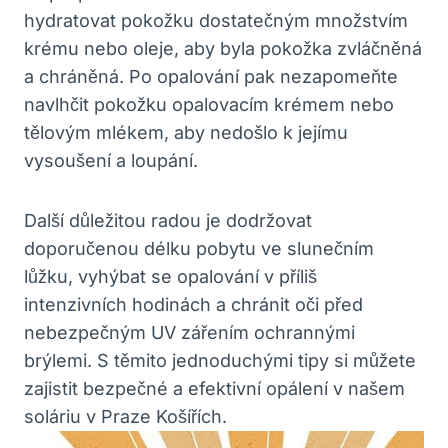
hydratovat pokožku dostatečným množstvím
krému nebo oleje, aby byla pokožka zvláčněná
a​ chráněná. Po opalování ‍pak nezapomeňte
⁣navlhčit‌ pokožku opalovacím krémem nebo
tělovým mlékem, aby nedošlo k jejímu
vysoušení a loupání.
Další důležitou radou je dodržovat⁢
doporučenou délku pobytu ve slunečním
lůžku, vyhýbat se opalování ‌v příliš
intenzivních hodinách a chránit ⁢oči před
nebezpečným UV ‌zářením ochrannými
brýlemi. ⁤S těmito jednoduchými tipy si⁤ můžete
zajistit bezpečné a efektivní opálení v našem
soláriu v Praze Košířích.