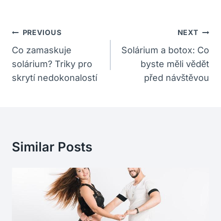
Navigace
PREVIOUS
NEXT
Pro
Co zamaskuje
Solárium a botox: Co
solárium? Triky pro
byste měli vědět
Příspěvek
skrytí nedokonalostí
před návštěvou
Similar Posts