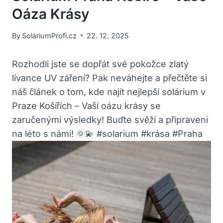
Oáza Krásy
By
SoláriumProfi.cz
22. 12. 2025
Rozhodli jste se dopřát ‍své pokožce zlatý
lívance UV záření? Pak neváhejte​ a přečtěte si
náš článek‍ o tom, kde‍ najít nejlepší solárium v
Praze⁤ Košířích – Vaši oázu krásy ⁣se
zaručenými⁣ výsledky! Buďte ⁤svěží a připraveni
na léto s ​námi! 🌞💫 #solarium #krása #Praha