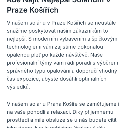
Praze‌ Košířích
V našem soláriu v Praze Košířích se neustále
snažíme poskytovat našim zákazníkům to
nejlepší. S moderním ‍vybavením a špičkovými
technologiemi vám zajistíme dokonalou
opálenou ‌pleť⁢ po každé návštěvě. Naše
profesionální týmy⁤ vám ‌rádi poradí⁤ s⁣ výběrem⁤
správného​ typu opalování a doporučí vhodný
čas expozice, abyste dosáhli ‍optimálních
výsledků.
V našem soláriu Praha Košíře se zaměřujeme i
‌na vaše pohodlí a⁤ relaxaci. Díky příjemnému
prostředí a ‌milé ⁤obsluze se ‍u nás budete cítit
jako doma. Navíc nabízíme širokou škálu