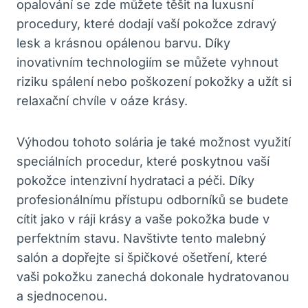
‍opalování se zde můžete těšit na luxusní​
procedury, ⁤které dodají vaší⁤ pokožce zdravý
lesk⁣ a krásnou opálenou barvu. Díky
inovativním technologiím ⁤se můžete vyhnout
riziku​ spálení nebo poškození pokožky a užít si
relaxační chvíle v oáze krásy.
Výhodou tohoto solária⁤ je také možnost využití
speciálních procedur, které poskytnou⁤ vaší
pokožce intenzivní hydrataci a péči.⁣ Díky
profesionálnímu přístupu odborníků se budete‍
cítit jako ​v ráji‌ krásy ​a vaše pokožka bude v
perfektním ‍stavu. Navštivte ‌tento⁢ malebný
salón a dopřejte si ​špičkové ošetření, které
vaši pokožku zanechá dokonale hydratovanou
a sjednocenou.