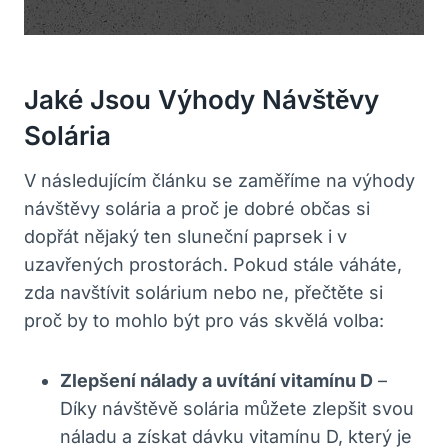
Jaké⁢ Jsou​ Výhody Návštěvy
Solária
V následujícím ⁢článku se zaměříme na výhody
návštěvy solária a proč ⁤je dobré ⁢občas si
⁣dopřát ⁢nějaký ten‍ sluneční⁢ paprsek⁢ i v
uzavřených⁢ prostorách. Pokud stále váháte,
zda navštívit solárium​ nebo ne, přečtěte⁣ si
proč by ​to mohlo být‍ pro vás skvělá⁢ volba:
Zlepšení nálady a uvítání vitamínu D
–
Díky návštěvě solária můžete zlepšit svou
náladu a získat dávku vitamínu D, který je