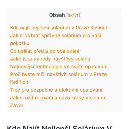
Obsah
[
skrýt
]
Kde ​najít nejlepší ‍solárium v Praze‌ Košířích
Jak si vybrat správné solárium pro vaši
pokožku
Co udělat před a‌ po opalování
Jaké⁢ jsou​ výhody návštěvy solária
Nejnovější ​technologie ve světě opalování
Proč byste měli ⁤navštívit solárium v Praze
Košířích
Tipy pro‌ bezpečné a ⁢efektivní opalování
Jak si užít relaxaci a ‌oázu krásy v soláriu
Závěr
Kde ​najít Nejlepší ‍solárium V