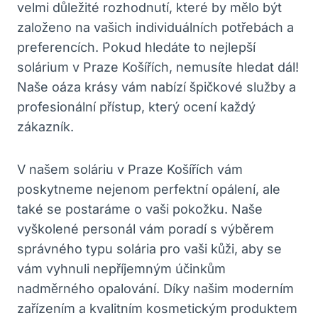
velmi důležité rozhodnutí, které by ⁢mělo být
založeno na vašich ⁢individuálních potřebách a
preferencích. Pokud hledáte to nejlepší
solárium‌ v Praze⁢ Košířích, nemusíte hledat dál!
⁣Naše oáza krásy vám nabízí špičkové služby a
profesionální ⁢přístup, který ​ocení každý
zákazník.
V našem soláriu v Praze Košířích vám
poskytneme nejenom perfektní opálení, ale
také se postaráme o vaši pokožku. Naše
vyškolené personál vám ⁣poradí s výběrem‍
správného typu solária pro vaši kůži, aby se
vám vyhnuli nepříjemným ⁢účinkům
nadměrného opalování. Díky našim moderním
zařízením a kvalitním kosmetickým produktem