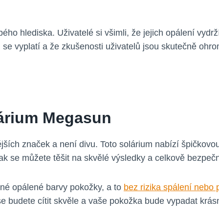
ho hlediska. Uživatelé si všimli, že jejich opálení vydr
se vyplatí a že zkušenosti uživatelů jsou skutečně ohrom
lárium Megasun
ších značek a není divu. Toto solárium nabízí špičkovou 
k se můžete těšit na skvělé výsledky a celkově bezpečn
né opálené barvy pokožky, a to
bez rizika spálení nebo
e budete cítit skvěle a vaše pokožka bude vypadat krás