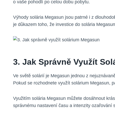
o vaše pohodlí po celou dobu pobytu.
Výhody solária Megasun jsou patrné i z dlouhodobé
je důkazem toho, že investice do solária Megasun 
3. Jak Správně Využít So
Ve světě solárií je Megasun jednou z nejuznávaněj
Pokud se rozhodnete využít solárium Megasun, pa
Využitím solária Megasun můžete dosáhnout krás
správnému nastavení času a intenzity ozařování s