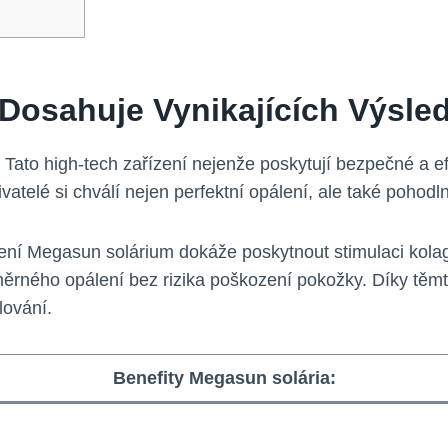
Dosahuje Vynikajících Výsle
 Tato high-tech zařízení nejenže poskytují bezpečné a efe
vatelé si chválí nejen perfektní opálení, ale také pohodln
ení Megasun solárium dokáže poskytnout stimulaci kolag
ěrného opálení bez rizika poškození pokožky. Díky těm
lování.
Benefity Megasun solária: