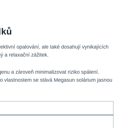
dků
ktivní opalování, ale také dosahují vynikajících
ý a relaxační zážitek.
enu a zároveň minimalizovat riziko spálení.
to vlastnostem se stává Megasun solárium jasnou