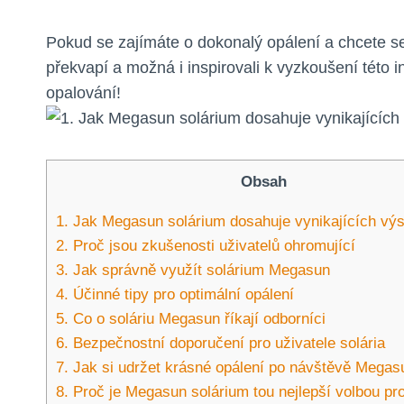
Pokud se zajímáte o dokonalý opálení a chcete se 
překvapí a možná i inspirovali k vyzkoušení této 
opalování!
Obsah
1. Jak Megasun solárium dosahuje vynikajících vý
2. Proč jsou zkušenosti uživatelů ohromující
3. Jak správně využít solárium Megasun
4. Účinné tipy pro optimální opálení
5. Co o soláriu Megasun říkají odborníci
6. Bezpečnostní doporučení pro uživatele solária
7. Jak si udržet krásné opálení po návštěvě Megasu
8. Proč je Megasun solárium tou nejlepší volbou pro