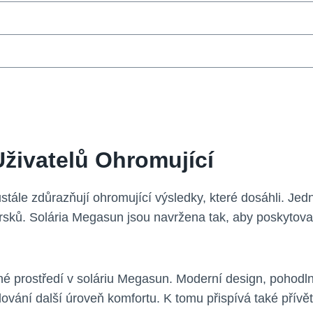
Uživatelů Ohromující
stále zdůrazňují ohromující výsledky, které dosáhli. Jed
paprsků. Solária Megasun jsou navržena tak, aby poskytov
mné prostředí v soláriu Megasun. Moderní design, pohodln
ání další úroveň komfortu. K tomu přispívá také přívětiv