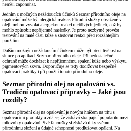
neměli zapomínat.
Jedním z možných nežádoucích účinků Sezmar přírodního oleje na
opalování může být alergická reakce. Přírodní složky obsažené v
oleji mohou vyvolat alergickou reakci u citlivých jedinců, což by
mohlo způsobit nepříjemné následky. Je proto nezbytné provést
testování na malé části kůže a sledovat reakci před rozsáhlejším
použitím.
Dalším možným nežádoucím účinkem může být přecitlivělost na
slunce po aplikaci Sezmar přírodního oleje. Při nedostatečné
ochraně může docházet k nepříjemnému spálení kůže nebo výskytu
pigmentových skvrn. Doporučuje se tedy dodržovat bezpečné
opalovací praktiky i při použití tohoto přírodního oleje.
Sezmar přírodní olej na opalování vs.
Tradiční opalovací přípravky – Jaké jsou
rozdíly?
Sezmar přírodní olej na opalování je novým hráčem na trhu s
opalovacími produkty a zdá se, že získává stoupající popularitu mezi
milovníky opalování. Své fanoušky si získává díky svému
přírodnímu složení a údajné schopnosti prodlužovat opálení. Na