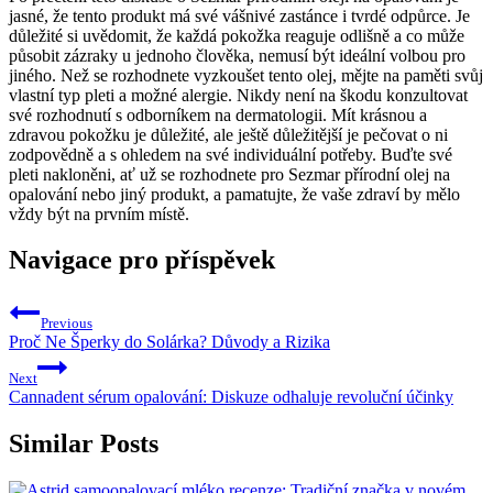
jasné, že tento produkt má své vášnivé zastánce i tvrdé odpůrce. Je
důležité si uvědomit, že každá pokožka reaguje odlišně a co může
působit zázraky u jednoho člověka, nemusí být ideální volbou pro
jiného. Než se rozhodnete vyzkoušet tento olej, mějte na paměti svůj
vlastní typ pleti a možné alergie. Nikdy není na škodu konzultovat
své rozhodnutí s odborníkem na dermatologii. Mít krásnou a
zdravou pokožku je důležité, ale ještě důležitější je pečovat o ni
zodpovědně a s ohledem na své individuální potřeby. Buďte své
pleti nakloněni, ať už se rozhodnete pro Sezmar přírodní olej na
opalování nebo jiný produkt, a pamatujte, že vaše zdraví by mělo
vždy být na prvním místě.
Navigace pro příspěvek
Previous
Proč Ne Šperky do Solárka? Důvody a Rizika
Next
Cannadent sérum opalování: Diskuze odhaluje revoluční účinky
Similar Posts