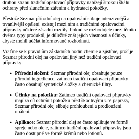
druhou stranu tradiční opalovací přípravky nabízejí širokou škálu
ochrany před slunečním zářením a hydrataci pokožky.
Přestože Sezmar přírodní olej na opalování slibuje intenzivnější a
trvanlivější opálení, existují mezi ním a tradičními opalovacími
přípravky některé zásadní rozdíly. Pokud se rozhodujete mezi těmito
dvěma typy produktů, je důležité znát jejich vlastnosti a účinky,
abyste mohli udělat informované rozhodnutí.
Vraťme se k pravidlům základních hodin chemie a zjistíme, proč je
Sezmar přírodní olej na opalování jiný než tradiční opalovací
přípravky:
Přírodní složení:
Sezmar přírodní olej obsahuje pouze
přírodní ingredience, zatímco tradiční opalovací přípravky
často obsahují syntetické složky a chemické filtry.
Účinky na pokožku:
Zatímco tradiční opalovací přípravky
mají za cíl ochránit pokožku před škodlivými UV paprsky,
Sezmar přírodní olej slibuje prohloubení a prodloužení
opálení.
Aplikace:
Sezmar přírodní olej se často aplikuje ve formě
spreje nebo oleje, zatímco tradiční opalovací přípravky jsou
často dostupné ve formě krémů nebo lotionů.