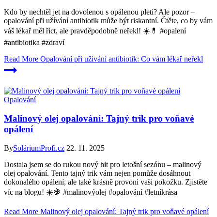
Kdo by nechtěl jet na dovolenou s opálenou pletí? Ale pozor –
opalování při užívání antibiotik může být riskantní. Čtěte, co by vám
váš lékař měl říct, ale pravděpodobně neřekl! ☀️💊 #opalení
#antibiotika #zdraví
Read More
Opalování při užívání antibiotik: Co vám lékař neřekl
Opalování
Malinový olej opalování: Tajný trik pro voňavé
opálení
By
SoláriumProfi.cz
22. 11. 2025
Dostala jsem se do rukou nový hit pro letošní sezónu – malinový
olej opalování. Tento tajný trik vám nejen pomůže dosáhnout
dokonalého opálení, ale také krásně provoní vaši pokožku. Zjistěte
víc na blogu! ☀️🍇 #malinovýolej #opalování #letníkrása
Read More
Malinový olej opalování: Tajný trik pro voňavé opálení