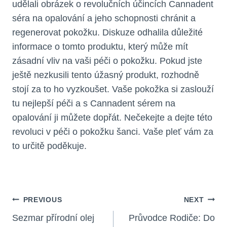
udělali obrázek o revolučních účincích Cannadent
séra na opalování a jeho schopnosti chránit a
regenerovat pokožku. Diskuze odhalila důležité
informace o tomto produktu, který může mít
zásadní vliv na vaši péči o pokožku. Pokud jste
ještě nezkusili tento úžasný produkt, rozhodně
stojí za to ho vyzkoušet. Vaše pokožka si zaslouží
tu nejlepší péči a s Cannadent sérem na
opalování ji můžete dopřát. Nečekejte a dejte této
revoluci v péči o pokožku šanci. Vaše pleť vám za
to určitě poděkuje.
Navigace
PREVIOUS
NEXT
Pro
Sezmar přírodní olej
Průvodce Rodiče: Do