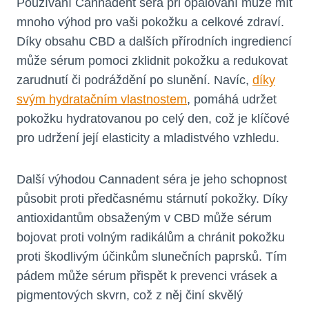
Používání Cannadent séra při opalování může mít
mnoho výhod pro vaši pokožku a celkové zdraví.
Díky obsahu CBD a dalších přírodních ingrediencí
může sérum pomoci zklidnit pokožku a redukovat
zarudnutí či podráždění po slunění. Navíc,
díky
svým hydratačním vlastnostem
, pomáhá udržet
pokožku hydratovanou po celý den, což je klíčové
pro udržení její elasticity a mladistvého vzhledu.
Další výhodou Cannadent séra je jeho schopnost
působit proti předčasnému stárnutí pokožky. Díky
antioxidantům obsaženým v CBD může sérum
bojovat proti volným radikálům a chránit pokožku
proti škodlivým účinkům slunečních paprsků. Tím
pádem může sérum přispět k prevenci vrásek a
pigmentových skvrn, což z něj činí skvělý