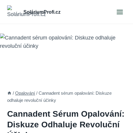
Skip
to
SoláriumProfi.cz
content
/
Opalování
/
Cannadent sérum opalování: Diskuze
odhaluje revoluční účinky
Cannadent Sérum Opalování:
Diskuze Odhaluje Revoluční