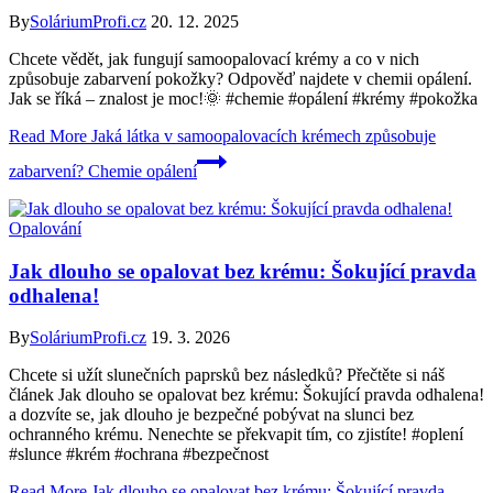
By
SoláriumProfi.cz
20. 12. 2025
Chcete vědět, jak fungují samoopalovací krémy a co v nich
způsobuje zabarvení pokožky? Odpověď najdete v chemii opálení.
Jak se říká – znalost je moc!🌞 #chemie #opálení #krémy #pokožka
Read More
Jaká látka v samoopalovacích krémech způsobuje
zabarvení? Chemie opálení
Opalování
Jak dlouho se opalovat bez krému: Šokující pravda
odhalena!
By
SoláriumProfi.cz
19. 3. 2026
Chcete si užít slunečních paprsků bez následků? Přečtěte si náš
článek Jak dlouho se opalovat bez krému: Šokující pravda odhalena!
a dozvíte se, jak dlouho je bezpečné pobývat na slunci bez
ochranného krému. Nenechte se překvapit tím, co zjistíte! #oplení
#slunce #krém #ochrana #bezpečnost
Read More
Jak dlouho se opalovat bez krému: Šokující pravda