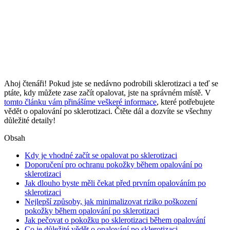
Ahoj čtenáři! Pokud jste se nedávno podrobili sklerotizaci a teď se
ptáte, kdy můžete zase začít opalovat, jste na správném místě. V
tomto článku vám přinášíme veškeré informace
, které potřebujete
vědět o opalování po sklerotizaci. Čtěte dál a dozvíte se všechny
důležité detaily!
Obsah
Kdy je vhodné začít se opalovat po sklerotizaci
Doporučení pro ochranu pokožky během opalování po
sklerotizaci
Jak dlouho byste měli čekat před prvním opalováním po
sklerotizaci
Nejlepší způsoby, jak minimalizovat riziko poškození
pokožky během opalování po sklerotizaci
Jak pečovat o pokožku po sklerotizaci během opalování
Co je důležité vědět o opalování po sklerotizaci