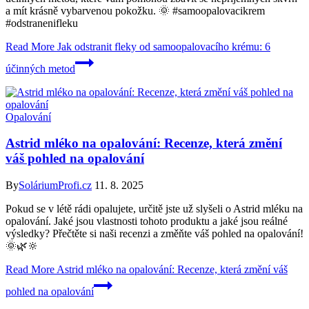
a mít krásně vybarvenou pokožku. 🌞 #samoopalovacikrem
#odstranenifleku
Read More
Jak odstranit fleky od samoopalovacího krému: 6
účinných metod
Opalování
Astrid mléko na opalování: Recenze, která změní
váš pohled na opalování
By
SoláriumProfi.cz
11. 8. 2025
Pokud se v létě rádi opalujete, určitě jste už slyšeli o Astrid mléku na
opalování. Jaké jsou vlastnosti tohoto produktu a jaké jsou reálné
výsledky? Přečtěte si naši recenzi a změňte váš pohled na opalování!
🌞🌿🔆
Read More
Astrid mléko na opalování: Recenze, která změní váš
pohled na opalování