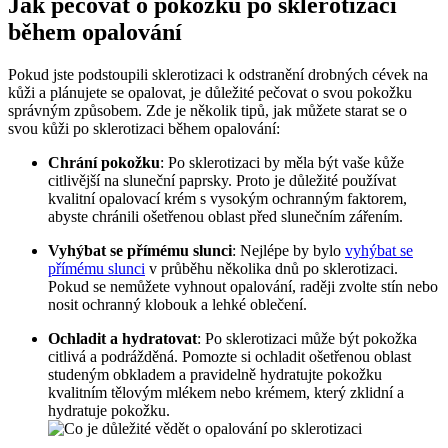
Jak pečovat o pokožku po sklerotizaci
během opalování
Pokud jste podstoupili sklerotizaci k odstranění drobných cévek na
kůži a plánujete se opalovat, je důležité pečovat o svou pokožku
správným způsobem. Zde je několik tipů, jak můžete starat se o
svou kůži po sklerotizaci během opalování:
Chrání pokožku
: Po sklerotizaci by měla být vaše kůže
citlivější na sluneční paprsky. Proto je důležité používat
kvalitní opalovací krém s vysokým ochranným faktorem,
abyste chránili ošetřenou oblast před slunečním zářením.
Vyhýbat se přímému slunci
: Nejlépe by bylo
vyhýbat se
přímému slunci
v průběhu několika dnů po sklerotizaci.
Pokud se nemůžete vyhnout opalování, raději zvolte stín nebo
nosit ochranný klobouk a lehké oblečení.
Ochladit a hydratovat
: Po sklerotizaci může být pokožka
citlivá a podrážděná. Pomozte si ochladit ošetřenou oblast
studeným obkladem a pravidelně hydratujte pokožku
kvalitním tělovým mlékem nebo krémem, který zklidní a
hydratuje pokožku.