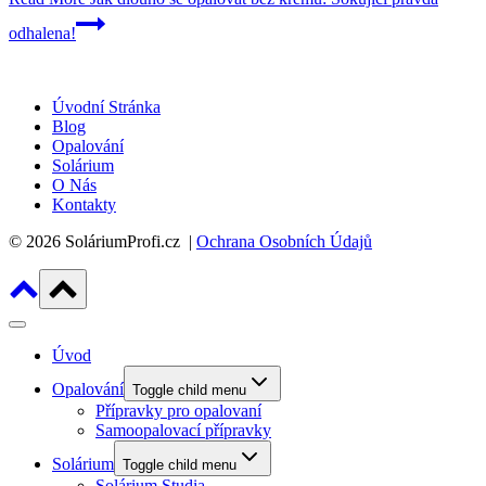
odhalena!
Úvodní Stránka
Blog
Opalování
Solárium
O Nás
Kontakty
© 2026 SoláriumProfi.cz |
Ochrana Osobních Údajů
Úvod
Opalování
Toggle child menu
Přípravky pro opalovaní
Samoopalovací přípravky
Solárium
Toggle child menu
Solárium Studia