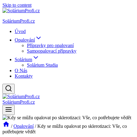
Skip to content
SoláriumProfi.cz
Úvod
Opalování
Přípravky pro opalovaní
Samoopalovací přípravky
Solárium
Solárium Studia
O Nás
Kontakty
SoláriumProfi.cz
/
Opalování
/
Kdy se můžu opalovat po sklerotizaci: Vše, co
potřebujete vědět