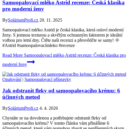
Samoopalovací mléko Astrid recenze: Česká klasika
pro moderní ženy
By
SoláriumProfi.cz
20. 11. 2025
Samoopalovací mléko Astrid je česká klasika, která osloví moderní
ženy. S jemnou texturou a skvělým ochranným faktorem je ideální
volbou pro letní dny. Čtěte naši recenzi a přesvědčte se samy! 🌞
#Astrid #samoopalovacímleko #recenze
Read More
Samoopalovací mléko Astrid recenze: Česká klasika pro
moderní ženy
Opalování
|
Samoopalovací přípravky
Jak odstranit fleky od samoopalovacího krému: 6
účinných metod
By
SoláriumProfi.cz
4. 4. 2026
Chystáte se na dovolenou a potřebujete odstranit fleky od
samoopalovacího krému? V tomto článku vám přinášíme 6
účinných metod, které vám pomohou zbavit se nepříjemných skvrn