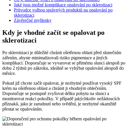
Jaké jsou možné komplikace opalování po sklerotizaci
Průvodce volbou správných produktů na opalování po
sklerotizaci
Závěrečné myšlenky
Kdy je vhodné začít se opalovat po
sklerotizaci
Po sklerotizaci je důležité chránit ošetřenou oblast před slunečním
zářením, abyste minimalizovali riziko pigmentace a jiných
komplikací. Doporučuje se vyvarovat se přímému slunci alespoň po
dobu 2 týdnů po zákroku, ideálně se vyhýbat opalování alespoň do
měsíce.
Pokud již chcete začít opalovat, je nezbytné používat vysoký SPF
krém na ošetřenou oblast a chránit ji vhodným oblečením.
Doporučuje se postupně zvyšovat délku pobytu na slunci a
monitorovat reakci pokožky. V případě jakýchkoliv nežádoucích
příznaků, jako je zarudnutí nebo svědění, je nezbytné okamžitě
přestat se opalováním.