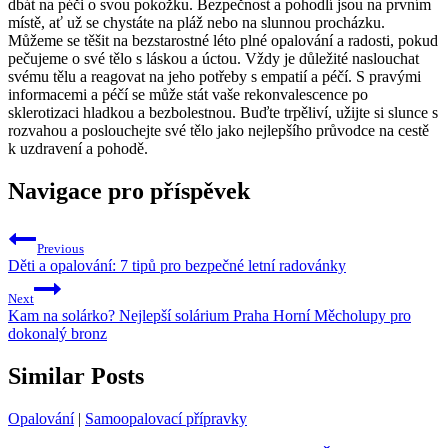
dbát na péči o svou pokožku. Bezpečnost a pohodlí jsou na prvním
místě, ať už se chystáte na pláž nebo na slunnou procházku.
Můžeme se těšit na bezstarostné léto plné opalování a radosti, pokud
pečujeme o své tělo s láskou a úctou. Vždy je důležité naslouchat
svému tělu a reagovat na jeho potřeby s empatií a péčí. S pravými
informacemi a péčí se může stát vaše rekonvalescence po
sklerotizaci hladkou a bezbolestnou. Buďte trpěliví, užijte si slunce s
rozvahou a poslouchejte své tělo jako nejlepšího průvodce na cestě
k uzdravení a pohodě.
Navigace pro příspěvek
Previous
Děti a opalování: 7 tipů pro bezpečné letní radovánky
Next
Kam na solárko? Nejlepší solárium Praha Horní Měcholupy pro
dokonalý bronz
Similar Posts
Opalování
|
Samoopalovací přípravky