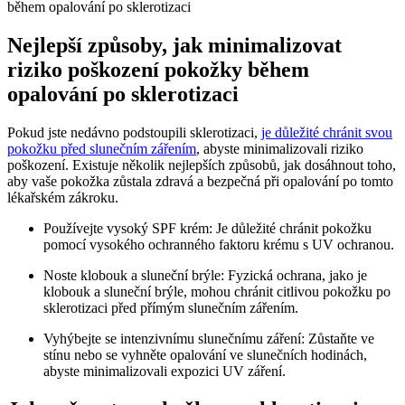
Nejlepší způsoby, jak minimalizovat
riziko poškození pokožky během
opalování po sklerotizaci
Pokud jste nedávno podstoupili sklerotizaci,
je důležité chránit svou
pokožku před slunečním zářením
, abyste minimalizovali riziko
poškození. Existuje několik nejlepších způsobů, jak dosáhnout toho,
aby vaše pokožka zůstala zdravá a bezpečná při opalování po tomto
lékařském zákroku.
Používejte vysoký SPF krém: Je důležité chránit pokožku
pomocí vysokého ochranného faktoru krému s UV ochranou.
Noste klobouk a sluneční brýle: Fyzická ochrana, jako je
klobouk a sluneční brýle, mohou chránit citlivou pokožku po
sklerotizaci před přímým slunečním zářením.
Vyhýbejte se intenzivnímu slunečnímu záření: Zůstaňte ve
stínu nebo se vyhněte opalování ve slunečních hodinách,
abyste minimalizovali expozici UV záření.