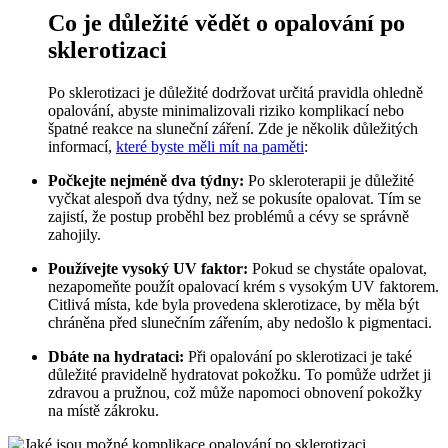
Co je důležité vědět o opalování po
sklerotizaci
Po sklerotizaci je důležité dodržovat určitá pravidla ohledně
opalování, abyste minimalizovali riziko komplikací nebo
špatné reakce na sluneční záření. Zde je několik důležitých
informací,
které byste měli mít na paměti
:
Počkejte nejméně dva týdny:
Po skleroterapii je důležité
vyčkat alespoň dva týdny, než se pokusíte opalovat. Tím se
zajistí, že postup proběhl bez problémů a cévy se správně
zahojily.
Používejte vysoký UV faktor:
Pokud se chystáte opalovat,
nezapomeňte použít opalovací krém s vysokým UV faktorem.
Citlivá místa, kde byla provedena sklerotizace, by měla být
chráněna před slunečním zářením, aby nedošlo k pigmentaci.
Dbáte na hydrataci:
Při opalování po sklerotizaci je také
důležité pravidelně hydratovat pokožku. To pomůže udržet ji
zdravou a pružnou, což může napomoci obnovení pokožky
na místě zákroku.