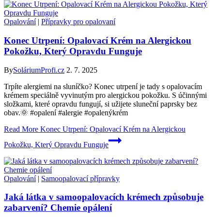
Opalování
|
Přípravky pro opalovaní
Konec Utrpení: Opalovací Krém na Alergickou
Pokožku, Který Opravdu Funguje
By
SoláriumProfi.cz
2. 7. 2025
Trpíte alergiemi na sluníčko? Konec utrpení je tady s opalovacím
krémem speciálně vyvinutým pro alergickou pokožku. S účinnými
složkami, které opravdu fungují, si užijete sluneční paprsky bez
obav.🌞 #opalení #alergie #opalenýkrém
Read More
Konec Utrpení: Opalovací Krém na Alergickou
Pokožku, Který Opravdu Funguje
Opalování
|
Samoopalovací přípravky
Jaká látka v samoopalovacích krémech způsobuje
zabarvení? Chemie opálení