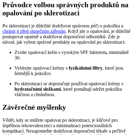
Průvodce volbou správných produktů na
opalování po sklerotizaci
Po sklerotizaci je důležité dodržovat správnou péči o pokožku a
chránit ji před slunečním zářením
. Když jde o opalování, je důležité
postupovat opatrně a dodržovat doporučení odborníků. Zde je
návod, jak vybrat správné produkty na opalování po sklerotizaci:
Zvolte opalovací krém s vysokým SPF faktorem
,
minimálně
30.
Vybírejte opalovací krémy s
fyzikálními filtry
, které jsou
šetrnější k pokožce.
Po sklerotizaci se doporučuje používat opalovací krémy s
hydratačními složkami
, které pomáhají udržet pokožku
vláčnou a chráněnou.
Závěrečné myšlenky
Vědět, kdy se můžete opalovat po sklerotizaci, je klíčové pro
úspěšnou rekonvalescenci a minimalizaci potencionálních
komplikací. Nezapomeňte dodržovat doporučení lékaře a pečlivě