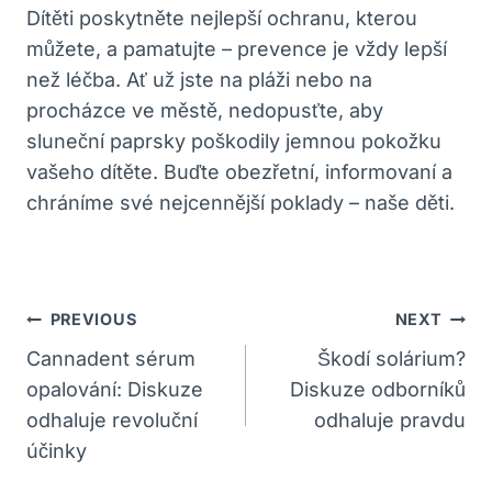
Dítěti poskytněte nejlepší ochranu, kterou
můžete, a pamatujte – prevence je vždy lepší
než léčba. Ať už jste na pláži nebo na
procházce ve městě, nedopusťte, aby
sluneční paprsky poškodily jemnou pokožku
vašeho dítěte. Buďte obezřetní, informovaní a
chráníme své nejcennější poklady – naše děti.
Navigace
PREVIOUS
NEXT
Pro
Cannadent sérum
Škodí solárium?
opalování: Diskuze
Diskuze odborníků
Příspěvek
odhaluje revoluční
odhaluje pravdu
účinky