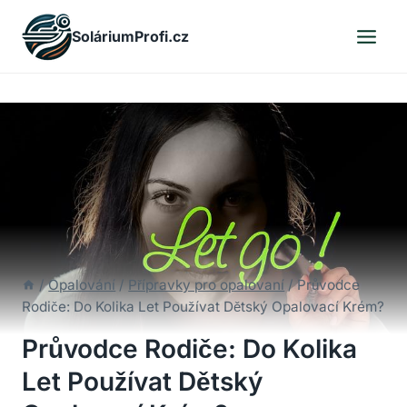
Skip
SoláriumProfi.cz
to
content
/
Opalování
/
Přípravky pro opalovaní
/
Průvodce
Rodiče: Do Kolika Let Používat Dětský Opalovací Krém?
Průvodce Rodiče: Do Kolika
Let Používat Dětský