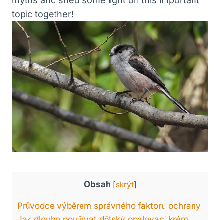
myths and shed some light on this important
topic together!
Obsah
[
skrýt
]
Průvodce výběrem správného faktoru ochrany
Jak dlouho používat dětský opalovací krém