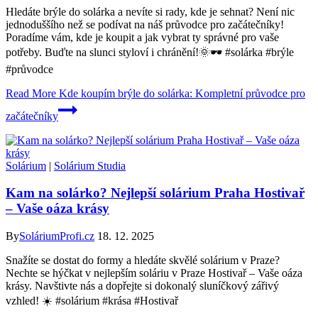
Hledáte brýle do solárka a nevíte si rady, kde je sehnat? Není nic
jednoduššího než se podívat na náš průvodce pro začátečníky!
Poradíme vám, kde je koupit a jak vybrat ty správné pro vaše
potřeby. Buďte na slunci styloví i chránění!🌞🕶️ #solárka #brýle
#průvodce
Read More
Kde koupím brýle do solárka: Kompletní průvodce pro
začátečníky
Solárium
|
Solárium Studia
Kam na solárko? Nejlepší solárium Praha Hostivař
– Vaše oáza krásy
By
SoláriumProfi.cz
18. 12. 2025
Snažíte se dostat do formy a hledáte skvělé solárium v Praze?
Nechte se hýčkat v nejlepším soláriu v Praze Hostivař – Vaše oáza
krásy. Navštivte nás a dopřejte si dokonalý sluníčkový zářivý
vzhled! ☀️ #solárium #krása #Hostivař