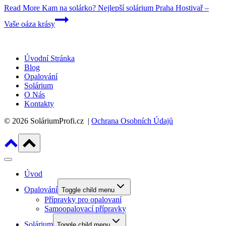
Read More
Kam na solárko? Nejlepší solárium Praha Hostivař –
Vaše oáza krásy
Úvodní Stránka
Blog
Opalování
Solárium
O Nás
Kontakty
© 2026 SoláriumProfi.cz |
Ochrana Osobních Údajů
Úvod
Opalování
Toggle child menu
Přípravky pro opalovaní
Samoopalovací přípravky
Solárium
Toggle child menu