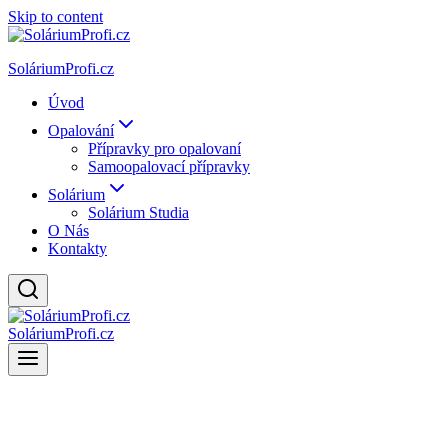
Skip to content
SoláriumProfi.cz
Úvod
Opalování
Přípravky pro opalovaní
Samoopalovací přípravky
Solárium
Solárium Studia
O Nás
Kontakty
SoláriumProfi.cz