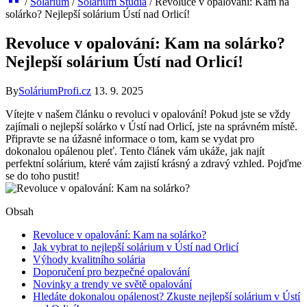
/
Solárium
/
Solárium Studia
/
Revoluce v opalování: Kam na
solárko? Nejlepší solárium Ústí nad Orlicí!
Revoluce v opalování: Kam na solárko?
Nejlepší solárium Ústí nad Orlicí!
By
SoláriumProfi.cz
13. 9. 2025
Vítejte v našem článku o revoluci v opalování! Pokud jste se vždy
zajímali o nejlepší solárko v Ústí nad Orlicí, jste na správném místě.
Připravte se na úžasné informace o tom, kam se vydat pro
dokonalou opálenou pleť. Tento článek vám ukáže, jak najít
perfektní solárium, které vám zajistí krásný a zdravý vzhled. Pojďme
se do toho pustit!
Obsah
Revoluce v opalování: Kam na solárko?
Jak vybrat to nejlepší solárium v Ústí nad Orlicí
Výhody kvalitního solária
Doporučení pro bezpečné opalování
Novinky a trendy ve světě opalování
Hledáte dokonalou opálenost? Zkuste nejlepší solárium v Ústí