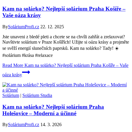
Kam na solárko? Nejlepší solárium Praha Košíře –
Vaše oáza krásy
By
SoláriumProfi.cz
22. 12. 2025
Jste unaveni z bledé pleti a chcete se na chvíli zahřát a zrelaxovat?
Navštivte solárium v Praze Košířích! Užijte si oázu krásy a projměte
se svěží energií slunečních paprsků. Kam na solárko? Tady! ☀️
#solárium #krása #relaxace
Read More
Kam na solárko? Nejlepší solárium Praha Košíře – Vaše
oáza krásy
Solárium
|
Solárium Studia
Kam na solárko? Nejlepší solárium Praha
Holešovice – Moderní a účinné
By
SoláriumProfi.cz
14. 3. 2026