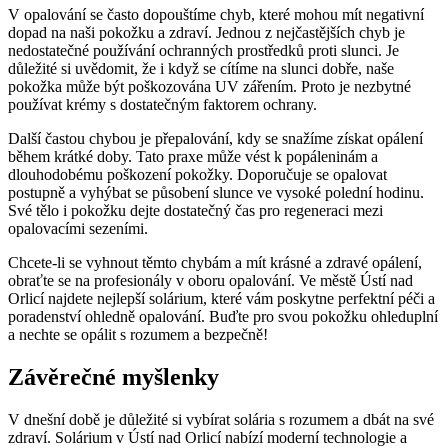
V opalování se často dopouštíme chyb, které mohou mít negativní
dopad na naši pokožku a zdraví. Jednou z nejčastějších chyb je
nedostatečné používání ochranných prostředků proti slunci. Je
důležité si uvědomit, že i když se cítíme na slunci dobře, naše
pokožka může být poškozována UV zářením. Proto je nezbytné
používat krémy s dostatečným faktorem ochrany.
Další častou chybou je přepalování, kdy se snažíme získat opálení
během krátké doby. Tato praxe může vést k popáleninám a
dlouhodobému poškození pokožky. Doporučuje se opalovat
postupně a vyhýbat se působení slunce ve vysoké polední hodinu.
Své tělo i pokožku dejte dostatečný čas pro regeneraci mezi
opalovacími sezeními.
Chcete-li se vyhnout těmto chybám a mít krásné a zdravé opálení,
obraťte se na profesionály v oboru opalování. Ve městě Ústí nad
Orlicí najdete nejlepší solárium, které vám poskytne perfektní péči a
poradenství ohledně opalování. Buďte pro svou pokožku ohleduplní
a nechte se opálit s rozumem a bezpečně!
Závěrečné myšlenky
V dnešní době je důležité si vybírat solária s rozumem a dbát na své
zdraví. Solárium v Ústí nad Orlicí nabízí moderní technologie a