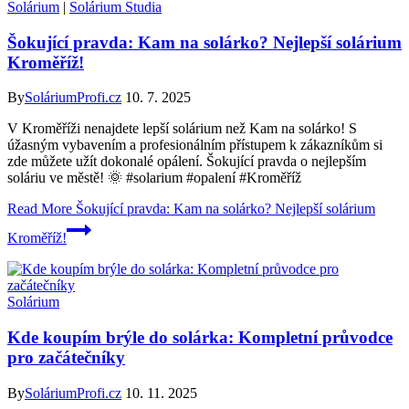
Solárium
|
Solárium Studia
Šokující pravda: Kam na solárko? Nejlepší solárium
Kroměříž!
By
SoláriumProfi.cz
10. 7. 2025
V Kroměříži nenajdete lepší solárium než Kam na solárko! S
úžasným vybavením a profesionálním přístupem k zákazníkům si
zde můžete užít dokonalé opálení. Šokující pravda o nejlepším
soláriu ve městě! 🌞 #solarium #opalení #Kroměříž
Read More
Šokující pravda: Kam na solárko? Nejlepší solárium
Kroměříž!
Solárium
Kde koupím brýle do solárka: Kompletní průvodce
pro začátečníky
By
SoláriumProfi.cz
10. 11. 2025