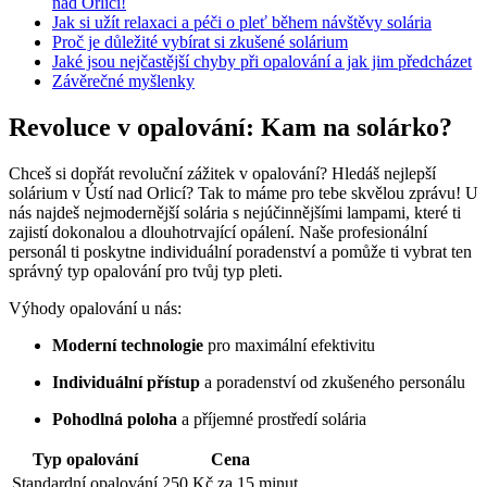
nad Orlicí!
Jak si užít relaxaci a péči o pleť během návštěvy solária
Proč je důležité vybírat si zkušené solárium
Jaké jsou nejčastější chyby při opalování a jak jim předcházet
Závěrečné myšlenky
Revoluce v opalování: Kam na solárko?
Chceš si dopřát revoluční zážitek v opalování? Hledáš nejlepší
solárium v Ústí nad Orlicí? Tak to máme pro tebe skvělou zprávu! U
nás najdeš nejmodernější solária s nejúčinnějšími lampami, které ti
zajistí dokonalou a dlouhotrvající opálení. Naše profesionální
personál ti poskytne individuální poradenství a pomůže ti vybrat ten
správný typ opalování pro tvůj typ pleti.
Výhody opalování u nás:
Moderní technologie
pro maximální efektivitu
Individuální přístup
a poradenství od zkušeného personálu
Pohodlná poloha
a příjemné prostředí solária
Typ opalování
Cena
Standardní opalování
250 Kč za 15 minut