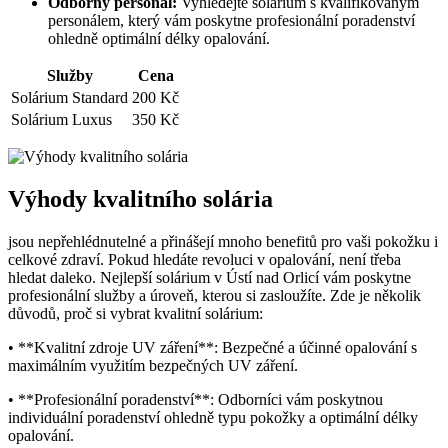
Odborný personál:
Vyhledejte solárium s kvalifikovaným
personálem, který vám poskytne profesionální poradenství
ohledně optimální délky opalování.
Služby
Cena
Solárium Standard
200 Kč
Solárium Luxus
350 Kč
Výhody kvalitního solária
jsou nepřehlédnutelné a přinášejí mnoho benefitů pro vaši pokožku i
celkové zdraví. Pokud hledáte revoluci v opalování, není třeba
hledat daleko. Nejlepší solárium v Ústí nad Orlicí vám poskytne
profesionální služby a úroveň, kterou si zasloužíte. Zde je několik
důvodů, proč si vybrat kvalitní solárium:
• **Kvalitní zdroje UV záření**: Bezpečné a účinné opalování s
maximálním využitím bezpečných UV záření.
• **Profesionální poradenství**: Odborníci vám poskytnou
individuální poradenství ohledně typu pokožky a optimální délky
opalování.