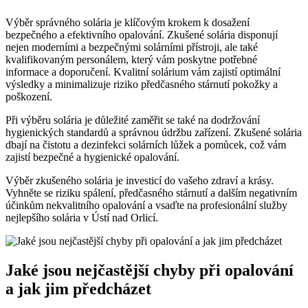
Výběr správného solária je klíčovým krokem k dosažení
bezpečného a efektivního opalování. Zkušené solária disponují
nejen moderními a bezpečnými solárními přístroji, ale také
kvalifikovaným personálem, který vám poskytne potřebné
informace a doporučení. Kvalitní solárium vám zajistí optimální
výsledky a minimalizuje riziko předčasného stárnutí pokožky a
poškození.
Při výběru solária je důležité zaměřit se také na dodržování
hygienických standardů a správnou údržbu zařízení. Zkušené solária
dbají na čistotu a dezinfekci solárních lůžek a pomůcek, což vám
zajistí bezpečné a hygienické opalování.
Výběr zkušeného solária je investicí do vašeho zdraví a krásy.
Vyhněte se riziku spálení, předčasného stárnutí a dalším negativním
účinkům nekvalitního opalování a vsaďte na profesionální služby
nejlepšího solária v Ústí nad Orlicí.
Jaké jsou nejčastější chyby při opalování
a jak jim předcházet