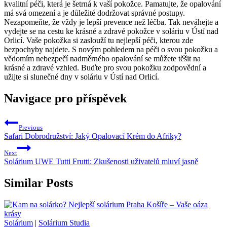
kvalitní péči, která je šetrná k vaší pokožce. Pamatujte, že opalování
má svá omezení a je důležité dodržovat správné postupy.
Nezapomeňte, že vždy je lepší prevence než léčba. Tak neváhejte a
vydejte se na cestu ke krásné a zdravé pokožce v soláriu v Ústí nad
Orlicí. Vaše pokožka si zaslouží tu nejlepší péči, kterou zde
bezpochyby najdete. S novým pohledem na péči o svou pokožku a
vědomím nebezpečí nadměrného opalování se můžete těšit na
krásné a zdravé vzhled. Buďte pro svou pokožku zodpovědní a
užijte si slunečné dny v soláriu v Ústí nad Orlicí.
Navigace pro příspěvek
Previous
Safari Dobrodružství: Jaký Opalovací Krém do Afriky?
Next
Solárium UWE Tutti Frutti: Zkušenosti uživatelů mluví jasně
Similar Posts
Solárium
|
Solárium Studia