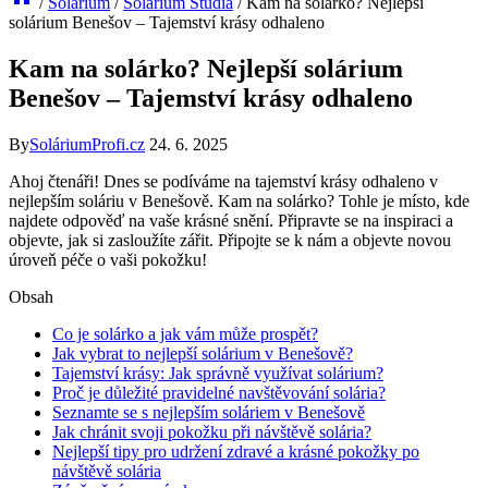
/
Solárium
/
Solárium Studia
/
Kam na solárko? Nejlepší
solárium Benešov – Tajemství krásy odhaleno
Kam na solárko? Nejlepší solárium
Benešov – Tajemství krásy odhaleno
By
SoláriumProfi.cz
24. 6. 2025
Ahoj čtenáři! Dnes se podíváme⁤ na ⁢tajemství krásy odhaleno v‌
nejlepším soláriu v Benešově. Kam na solárko? Tohle je místo,‌ kde
najdete‌ odpověď na vaše krásné snění.⁤ Připravte se na ‍inspiraci a
objevte, jak ⁢si zasloužíte zářit. Připojte se k nám a ​objevte novou
úroveň péče o vaši⁣ pokožku!
Obsah
Co je solárko a jak ⁣vám může ⁢prospět?
Jak vybrat‍ to nejlepší solárium v Benešově?
Tajemství ⁣krásy: Jak správně využívat solárium?
Proč ​je důležité ​pravidelné navštěvování solária?
Seznamte se⁢ s‌ nejlepším soláriem ​v Benešově
Jak ⁤chránit svoji ⁣pokožku při návštěvě solária?
Nejlepší tipy pro udržení zdravé‍ a ‌krásné ‌pokožky po
návštěvě solária