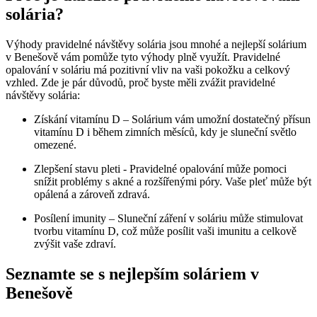
solária?
Výhody pravidelné návštěvy solária jsou mnohé‌ a nejlepší solárium
v Benešově vám⁣ pomůže⁢ tyto výhody plně využít. Pravidelné
opalování v soláriu má pozitivní vliv na vaši ⁤pokožku a‍ celkový
vzhled. Zde je pár důvodů, proč byste měli zvážit pravidelné‍
návštěvy solária:
Získání‌ vitamínu ⁢D – ​Solárium vám umožní dostatečný přísun
vitamínu D i‌ během zimních měsíců, kdy⁢ je sluneční světlo​
omezené.
Zlepšení stavu ⁣pleti ‍- Pravidelné opalování může pomoci
snížit problémy ⁣s akné ⁤a rozšířenými póry. Vaše pleť může být
opálená a zároveň ⁢zdravá.
Posílení imunity​ – Sluneční záření v soláriu může stimulovat
tvorbu vitamínu D, což může posílit vaši ⁣imunitu a celkově
zvýšit vaše​ zdraví.
Seznamte se⁢ s‌ nejlepším soláriem ​v
Benešově