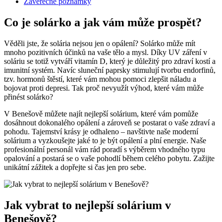
Závěrečné poznámky
Co je solárko a jak ⁣vám může ⁢prospět?
Věděli jste, že⁢ solária nejsou jen o opálení? Solárko může mít
mnoho pozitivních účinků na vaše tělo a‌ mysl. Díky UV záření‌ v
soláriu‍ se totiž vytváří vitamín D, který je důležitý pro zdraví kostí a
imunitní ‌systém. Navíc sluneční paprsky stimulují ‌tvorbu endorfinů,
tzv. hormonů štěstí, které⁣ vám mohou pomoci zlepšit náladu a
‌bojovat proti ‌depresi. ⁢Tak proč nevyužít výhod, které vám může⁢
přinést ⁤solárko?
V Benešově můžete najít nejlepší ‍solárium, které vám ⁢pomůže
dosáhnout dokonalého opálení⁣ a zároveň se postarat o vaše zdraví a
pohodu. Tajemství‍ krásy je odhaleno⁢ – navštivte naše moderní
solárium a vyzkoušejte jaké to je být opálení a plní energie. Naše⁤
profesionální personál vám rád poradí s výběrem‍ vhodného⁤ typu
opalování a postará⁣ se o vaše pohodlí během celého⁣ pobytu. Zažijte​
unikátní zážitek a dopřejte si ​čas jen pro sebe.
Jak vybrat‍ to nejlepší solárium v
Benešově?