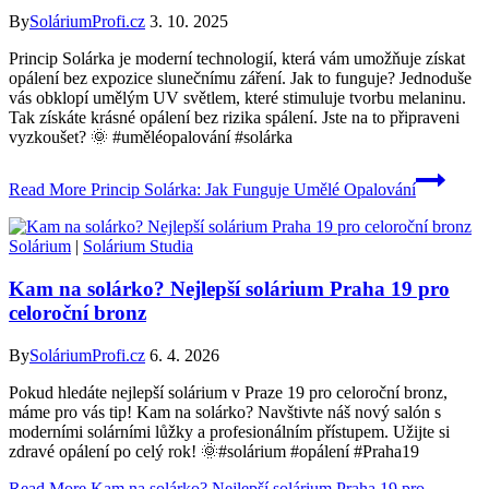
By
SoláriumProfi.cz
3. 10. 2025
Princip Solárka je moderní technologií, která vám umožňuje získat
opálení bez expozice slunečnímu záření. Jak to funguje? Jednoduše
vás obklopí umělým UV světlem, které stimuluje tvorbu melaninu.
Tak získáte krásné opálení bez rizika spálení. Jste na to připraveni
vyzkoušet? 🌞 #uměléopalování #solárka
Read More
Princip Solárka: Jak Funguje Umělé Opalování
Solárium
|
Solárium Studia
Kam na solárko? Nejlepší solárium Praha 19 pro
celoroční bronz
By
SoláriumProfi.cz
6. 4. 2026
Pokud hledáte nejlepší solárium v Praze 19 pro celoroční bronz,
máme pro vás tip! Kam na solárko? Navštivte náš nový salón s
moderními solárními lůžky a profesionálním přístupem. Užijte si
zdravé opálení po celý rok! 🌞#solárium #opálení #Praha19
Read More
Kam na solárko? Nejlepší solárium Praha 19 pro