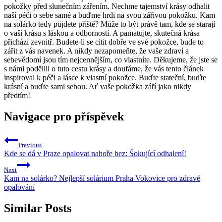
pokožky‍ před slunečním zářením. ‌Nechme tajemství krásy odhalit
naší ‌péči o sebe samé a ‍buďme hrdi⁣ na svou zářivou pokožku. Kam⁤
na solárko tedy půjdete příště? Může ⁤to být právě tam, kde se starají‌
o vaši krásu s láskou a ⁤odborností. A pamatujte, skutečná krása
přichází zevnitř. Budete-li se ⁣cítit dobře⁣ ve své pokožce, bude to
zářit z vás navenek. A ⁣nikdy nezapomeňte, že ⁤vaše zdraví a
sebevědomí ⁤jsou tím nejcennějším, co vlastníte. Děkujeme, že ⁣jste se
s námi podělili o tuto cestu krásy‌ a doufáme, ‌že vás tento článek
inspiroval k péči a lásce k vlastní pokožce. Buďte stateční, buďte
krásní‍ a buďte sami sebou. Ať vaše pokožka ​září jako ​nikdy
předtím!
Navigace pro příspěvek
Previous
Kde se dá v Praze opalovat nahoře bez: Šokující odhalení!
Next
Kam na solárko? Nejlepší solárium Praha Vokovice pro zdravé
opalování
Similar Posts