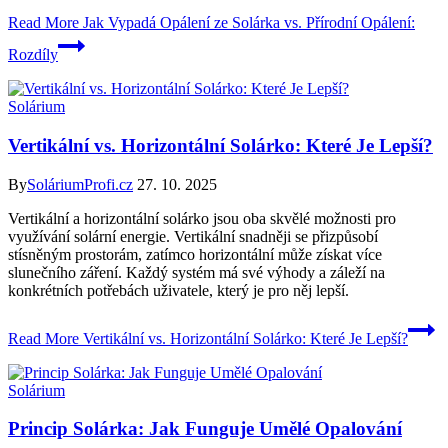
Read More
Jak Vypadá Opálení ze Solárka vs. Přírodní Opálení:
Rozdíly
Solárium
Vertikální vs. Horizontální Solárko: Které Je Lepší?
By
SoláriumProfi.cz
27. 10. 2025
Vertikální a horizontální solárko jsou oba skvělé možnosti pro
využívání solární energie. Vertikální snadněji se přizpůsobí
stísněným prostorám, zatímco horizontální může získat více
slunečního záření. Každý systém má své výhody a záleží na
konkrétních potřebách uživatele, který je pro něj lepší.
Read More
Vertikální vs. Horizontální Solárko: Které Je Lepší?
Solárium
Princip Solárka: Jak Funguje Umělé Opalování