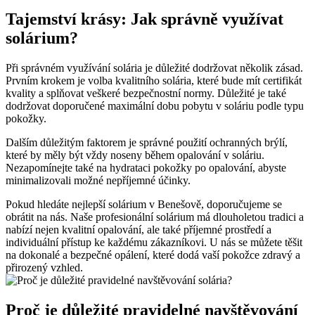
Tajemství ⁣krásy: Jak správně využívat
solárium?
Při​ správném využívání solária je důležité dodržovat několik zásad.⁢
Prvním krokem je volba kvalitního solária, které bude mít certifikát
kvality‌ a splňovat veškeré bezpečnostní normy. ⁤Důležité je také
dodržovat doporučené maximální dobu ⁢pobytu ⁣v soláriu podle typu
‌pokožky.
Dalším důležitým faktorem je ⁣správné použití⁤ ochranných brýlí,
které by měly být vždy noseny během opalování v soláriu.
Nezapomínejte také na hydrataci pokožky po opalování, abyste
minimalizovali možné nepříjemné účinky.
Pokud hledáte nejlepší solárium v⁤ Benešově, doporučujeme ‍se
‍obrátit ⁢na⁤ nás. Naše‌ profesionální ‌solárium má⁢ dlouholetou⁤ tradici a⁢
nabízí⁣ nejen kvalitní opalování, ale také příjemné prostředí ⁢a
individuální přístup ‌ke každému zákazníkovi. U nás se můžete ‍těšit
na dokonalé ⁤a bezpečné⁣ opálení, ⁢které⁢ dodá vaší pokožce ‍zdravý a⁤
přirozený ⁢vzhled.
Proč ​je důležité ​pravidelné navštěvování