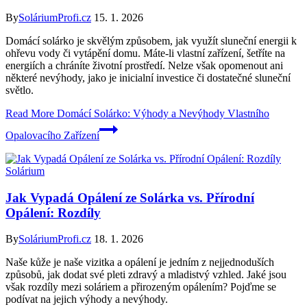
By
SoláriumProfi.cz
15. 1. 2026
Domácí solárko je skvělým způsobem, jak využít sluneční energii k
ohřevu vody či vytápění domu. Máte-li vlastní zařízení, šetříte na
energiích a chráníte životní prostředí. Nelze však opomenout ani
některé nevýhody, jako je inicialní investice či dostatečné sluneční
světlo.
Read More
Domácí Solárko: Výhody a Nevýhody Vlastního
Opalovacího Zařízení
Solárium
Jak Vypadá Opálení ze Solárka vs. Přírodní
Opálení: Rozdíly
By
SoláriumProfi.cz
18. 1. 2026
Naše kůže je naše vizitka a opálení je jedním z nejjednoduších
způsobů, jak dodat své pleti zdravý a mladistvý vzhled. Jaké jsou
však rozdíly mezi soláriem a přirozeným opálením? Pojďme se
podívat na jejich výhody a nevýhody.