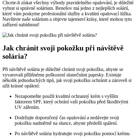
Chcete-li​ získat ⁣všechny výhody ‌pravidelného⁤ opalování, je důležité
vybrat⁢ si správné solárium.⁤ Benešov má jedno z ⁢nejlepších solárií,
které vám poskytne profesionální služby a kvalitní opalovací lůžka.
Navštivte‌ naše solárium a ‍objevte tajemství krásy, které mohou tyto
⁣zařízení nabídnout!
Jak ⁤chránit svoji ⁣pokožku při návštěvě
solária?
Při návštěvě solária je důležité⁣ chránit svoji pokožku,⁤ abyste⁣ se
vyvarovali​ přílišnému poškození slunečními paprsky. Existuje
⁢několik jednoduchých tipů, jak svoji pokožku ochránit a zároveň⁢ si⁤
užít krásné opálení:
Nezapomeňte ​použít kvalitní⁢ ochranný krém s⁢ vyšším
faktorem SPF, který ochrání vaši pokožku před škodlivými
UV ‌zářením.
Dodržujte doporučený čas opalování​ a ⁤nedávejte svoji ​
pokožku ‌nadměrně na slunce, abyste předešli spálení.
Po návštěvě solária hydratujte svoji pokožku pomocí krému