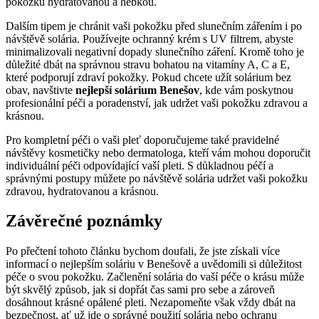
‍pokožku ‌hydratovanou ‍a ‍hebkou.
Dalším ⁤tipem je chránit vaši pokožku⁣ před slunečním zářením ⁤i po
‍návštěvě solária.‌ Používejte ochranný krém s UV filtrem, ⁤abyste
minimalizovali negativní dopady slunečního záření. Kromě toho je
důležité dbát na správnou stravu bohatou ‍na vitamíny ‌A, C a⁣ E,
které⁤ podporují zdraví pokožky. ⁣Pokud chcete užít ‌solárium⁢ bez
obav, navštivte
nejlepší solárium Benešov
, kde vám poskytnou
profesionální‍ péči a poradenství, jak udržet vaši pokožku zdravou a
‍krásnou.
Pro kompletní péči‍ o vaši pleť doporučujeme také pravidelné
návštěvy‍ kosmetičky nebo dermatologa, kteří vám mohou doporučit
individuální péči odpovídající vaší‍ pleti. S důkladnou péčí a
správnými postupy můžete po návštěvě solária ‍udržet ⁤vaši ⁣pokožku
zdravou, hydratovanou a ⁣krásnou.
Závěrečné poznámky
Po přečtení tohoto článku bychom doufali, že jste⁤ získali více
informací o​ nejlepším soláriu v Benešově a uvědomili⁣ si důležitost
péče​ o⁣ svou pokožku. Začlenění solária ⁤do vaší péče o krásu může
být skvělý způsob, jak si dopřát čas sami pro sebe a zároveň
dosáhnout krásné opálené pleti. Nezapomeňte však ‌vždy dbát na
bezpečnost, ať ⁣už jde o ‍správné použití⁢ solária ⁤nebo ochranu