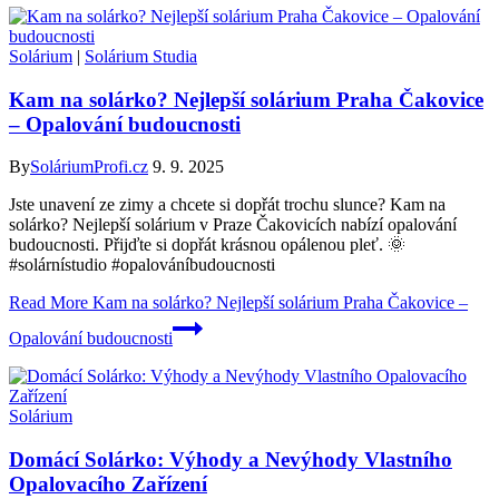
Solárium
|
Solárium Studia
Kam na solárko? Nejlepší solárium Praha Čakovice
– Opalování budoucnosti
By
SoláriumProfi.cz
9. 9. 2025
Jste unavení ze zimy a chcete si dopřát trochu slunce? Kam na
solárko? Nejlepší solárium v Praze Čakovicích nabízí opalování
budoucnosti. Přijďte si dopřát krásnou opálenou pleť. 🌞
#solárnístudio #opalováníbudoucnosti
Read More
Kam na solárko? Nejlepší solárium Praha Čakovice –
Opalování budoucnosti
Solárium
Domácí Solárko: Výhody a Nevýhody Vlastního
Opalovacího Zařízení