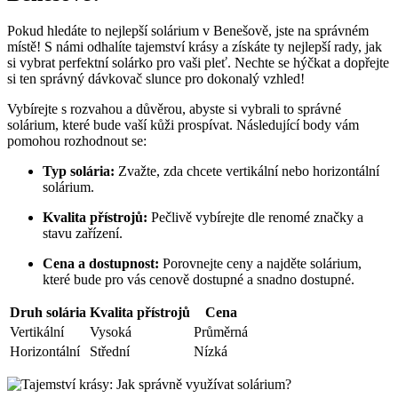
Pokud hledáte to ⁢nejlepší solárium v Benešově, ‍jste na správném
místě! S ⁢námi⁣ odhalíte tajemství krásy ​a‍ získáte ty nejlepší rady, jak
si vybrat⁤ perfektní solárko‍ pro vaši pleť. Nechte se hýčkat a dopřejte
si ‍ten správný dávkovač slunce ⁢pro ‌dokonalý ​vzhled!
Vybírejte s rozvahou a důvěrou, ‌abyste si vybrali to správné
solárium, které bude vaší⁣ kůži prospívat. Následující body vám
pomohou rozhodnout se:
Typ ⁣solária:
Zvažte, zda⁢ chcete⁣ vertikální nebo horizontální
solárium.
Kvalita přístrojů:
Pečlivě vybírejte⁤ dle renomé značky a
stavu zařízení.
Cena a dostupnost:
Porovnejte⁣ ceny a‍ najděte solárium,⁤
které bude pro vás cenově dostupné⁣ a snadno dostupné.
Druh solária
Kvalita přístrojů
Cena
Vertikální
Vysoká
Průměrná
Horizontální
Střední
Nízká