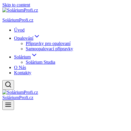
Skip to content
SoláriumProfi.cz
Úvod
Opalování
Přípravky pro opalovaní
Samoopalovací přípravky
Solárium
Solárium Studia
O Nás
Kontakty
SoláriumProfi.cz