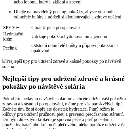
nebo⁣ lotionu, ⁤který ​ji⁣ zklidní a zpevní.
Dbejte na pravidelný peeling pokožky, abyste⁢ odstranili
odumřelé buňky a udrželi si dlouhotrvající a zdravé ‍opálení.
SPF​ 30+
Chránič​ pleti při opalování
Hydratační
Udržuje ‍pokožku hydratovanou a jemnou
krém
Odstraní odumřelé buňky a připraví pokožku na
Peeling
‌opalování
Nejlepší tipy pro udržení zdravé‍ a ‌krásné
‌pokožky po návštěvě solária
Pokud jste ‌nedávno navštívili⁤ solárium a chcete ⁣udržet ⁣vaši pokožku
zdravou a krásnou i po opalování, máme pro vás pár skvělých tipů.
Začněte tím, že si dopřejete dostatek hydratace.⁤ Pitný režim je⁤
klíčový pro udržení ​pružnosti pleti a‍ prevenci⁤ předčasného stárnutí.
Druhým důležitým⁤ krokem je správná péče ⁢o pleť po soláriu ⁤-⁤
použití hydratačního krému či pleťového mléka pomůže ⁢udržet vaši