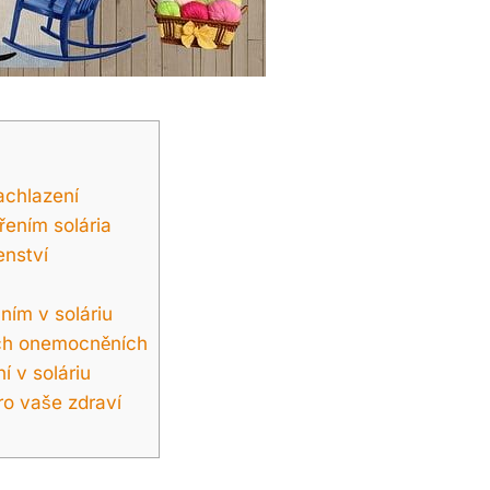
achlazení
řením solária
enství
ním v soláriu
ních onemocněních
 v soláriu
ro vaše zdraví