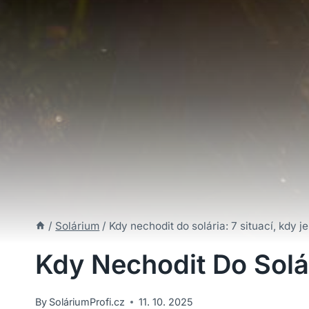
/
Solárium
/
Kdy nechodit do solária: 7 situací, kdy j
Kdy Nechodit Do Solár
By
SoláriumProfi.cz
11. 10. 2025