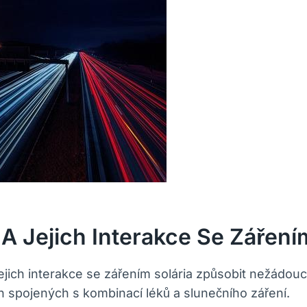
A Jejich Interakce Se Zářením
ich interakce se zářením solária způsobit nežádoucí
h spojených s kombinací léků a slunečního záření.