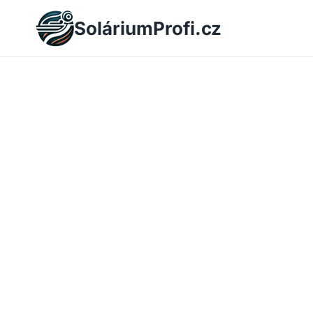
Skip
SoláriumProfi.cz
to
content