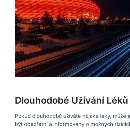
Dlouhodobé Užívání Léků 
Pokud dlouhodobě užíváte nějaké léky, může jej
být obezřetní a informovaný o možných rizicíc