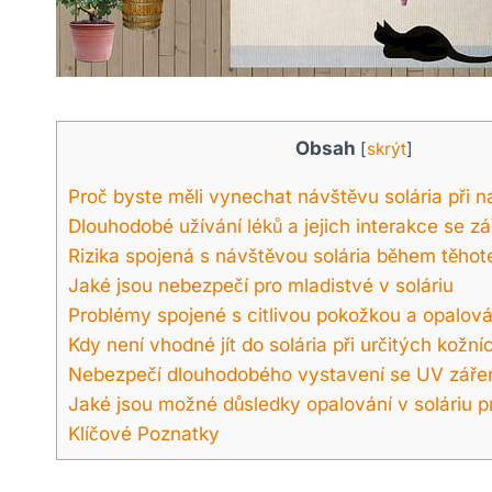
Obsah
[
skrýt
]
Proč byste měli vynechat návštěvu solária při n
Dlouhodobé užívání léků a jejich interakce se zá
Rizika spojená s návštěvou solária během těhot
Jaké jsou nebezpečí pro mladistvé v soláriu
Problémy spojené s citlivou pokožkou a opalová
Kdy není vhodné jít do solária při určitých kož
Nebezpečí dlouhodobého vystavení se UV záření
Jaké jsou možné důsledky opalování v soláriu p
Klíčové Poznatky