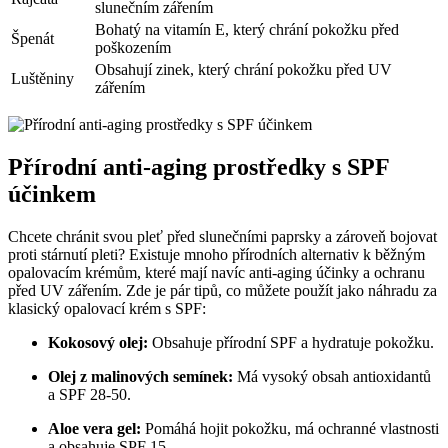
slunečním zářením
Bohatý na vitamín E, který chrání pokožku před
Špenát
poškozením
Obsahují zinek, který chrání pokožku před UV
Luštěniny
zářením
Přírodní anti-aging prostředky s SPF
účinkem
Chcete chránit svou pleť před slunečními paprsky a zároveň bojovat
proti stárnutí pleti? Existuje mnoho přírodních alternativ k běžným
opalovacím krémům, které mají navíc anti-aging účinky a ochranu
před UV zářením. Zde je pár tipů, co můžete použít jako náhradu za
klasický opalovací krém s SPF:
Kokosový olej:
Obsahuje přírodní SPF a hydratuje pokožku.
Olej z malinových semínek:
Má vysoký obsah antioxidantů
a SPF 28-50.
Aloe vera gel:
Pomáhá hojit pokožku, má ochranné vlastnosti
a obsahuje SPF 15.