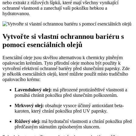
nebo extrakt z růžových šípků, které mají všechny vynikající
ochranné vlastnosti a zanechají vaši pokožku hebkou a
hydratovanou.
Vytvořte si vlastní ochrannou bariéru s
pomocí esenciálních olejů
Esenciální oleje jsou skvělou alternativou k chemicky plněným
opalovacím krémům. Tyto přírodní oleje mohou být použity k
vytvoření efektivní ochranné bariéry před slunečními paprsky. Zde
je několik esenciálních olejů, které můžete použít místo tradičního
opalovacího krému:
Lavendulový olej:
má přirozené protizánětlivé vlastnosti a
pomáhá chránit pokožku před slunečním poškozením.
Mrkvový olej:
obsahuje vysoce účinný antioxidant beta-
karoten, který chrání pokožku před UV paprsky.
Růžový olej:
má hydratační vlastnosti a chrání pokožku před
předčasným stárnutím způsobeným sluncem.