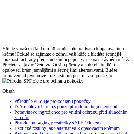
Vítejte v našem článku o přírodních alternativách k opalovacímu
krému! Pokud se zajímáte o zdraví vaší kůže a hledáte šetrnější
možnosti ochrany před slunečními paprsky, jste na správném místě.
Přečtěte si, jak můžete využít sílu přírody a nahradit tradiční
opalovací krém jemnějšími a šetrnějšími alternativami. Buďte
připraveni objevit nové možnosti pro péči o svou pokožku!
Obsah
Přírodní SPF oleje pro ochranu pokožky
DIY opalovací krém s pouze přírodními ingrediencemi
Potravinové ingredience pro vnitřní ochranu před slunečním
zářením
Přírodní anti-aging prostředky s SPF účinkem
Exotické rostliny jako alternativa k opalovacím krémům
Bylinné extrakty pro citlivou pokožku bez chemických látek