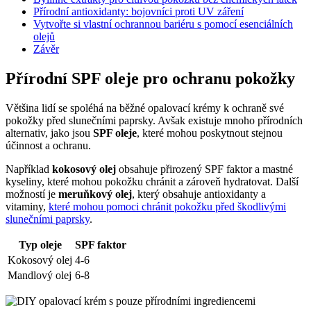
Přírodní antioxidanty: bojovníci proti UV záření
Vytvořte si vlastní ochrannou bariéru s pomocí esenciálních
olejů
Závěr
Přírodní SPF oleje pro ochranu pokožky
Většina lidí se spoléhá na běžné opalovací krémy k ochraně své
pokožky před slunečními paprsky. Avšak existuje mnoho přírodních
alternativ, jako jsou
SPF oleje
, které mohou poskytnout stejnou
účinnost a ochranu.
Například
kokosový olej
obsahuje přirozený SPF faktor a mastné
kyseliny, které mohou pokožku chránit a zároveň hydratovat. Další
možností je
meruňkový olej
, který obsahuje antioxidanty a
vitaminy,
které mohou pomoci chránit pokožku před škodlivými
slunečními paprsky
.
Typ oleje
SPF faktor
Kokosový olej
4-6
Mandlový olej
6-8