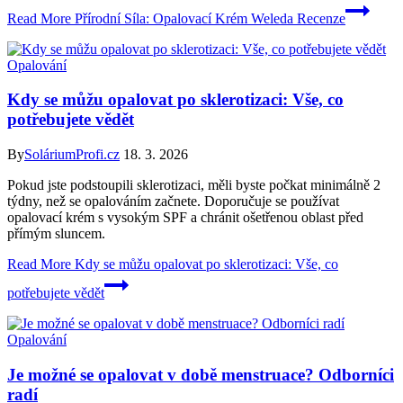
Read More
Přírodní Síla: Opalovací Krém Weleda Recenze
Opalování
Kdy se můžu opalovat po sklerotizaci: Vše, co
potřebujete vědět
By
SoláriumProfi.cz
18. 3. 2026
Pokud jste podstoupili sklerotizaci, měli byste počkat minimálně 2
týdny, než se opalováním začnete. Doporučuje se používat
opalovací krém s vysokým SPF a chránit ošetřenou oblast před
přímým sluncem.
Read More
Kdy se můžu opalovat po sklerotizaci: Vše, co
potřebujete vědět
Opalování
Je možné se opalovat v době menstruace? Odborníci
radí