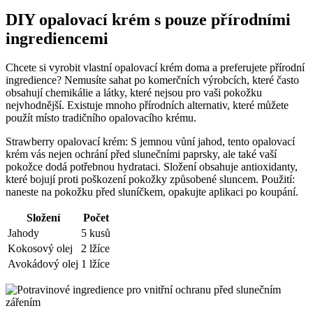
DIY opalovací krém s pouze přírodními
ingrediencemi
Chcete si vyrobit vlastní opalovací krém doma a preferujete přírodní
ingredience? Nemusíte sahat po komerčních výrobcích, které často
obsahují chemikálie a látky, které nejsou pro vaši pokožku
nejvhodnější. Existuje mnoho přírodních alternativ, které můžete
použít místo tradičního opalovacího krému.
Strawberry opalovací krém: S jemnou vůní jahod, tento opalovací
krém vás nejen ochrání před slunečními paprsky, ale také vaší
pokožce dodá potřebnou hydrataci. Složení obsahuje antioxidanty,
které bojují proti poškození pokožky způsobené sluncem. Použití:
naneste na pokožku před sluníčkem, opakujte aplikaci po koupání.
Složení
Počet
Jahody
5 kusů
Kokosový olej
2 lžíce
Avokádový olej
1 lžíce