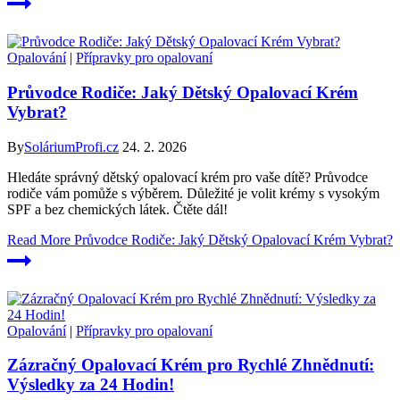
Opalování
|
Přípravky pro opalovaní
Průvodce Rodiče: Jaký Dětský Opalovací Krém
Vybrat?
By
SoláriumProfi.cz
24. 2. 2026
Hledáte správný dětský opalovací krém pro vaše dítě? Průvodce
rodiče vám pomůže s výběrem. Důležité je volit krémy s vysokým
SPF a bez chemických látek. Čtěte dál!
Read More
Průvodce Rodiče: Jaký Dětský Opalovací Krém Vybrat?
Opalování
|
Přípravky pro opalovaní
Zázračný Opalovací Krém pro Rychlé Zhnědnutí:
Výsledky za 24 Hodin!