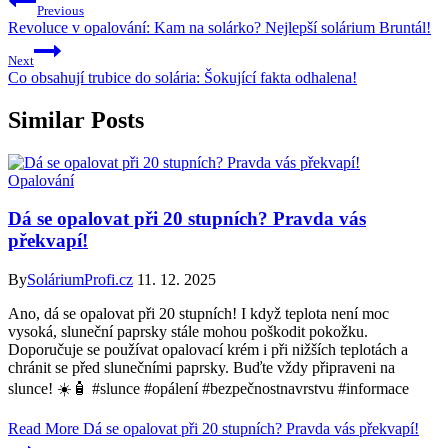
Previous
Revoluce v opalování: Kam na solárko? Nejlepší solárium Bruntál!
Next
Co obsahují trubice do solária: Šokující fakta odhalena!
Similar Posts
Opalování
Dá se opalovat při 20 stupních? Pravda vás
překvapí!
By
SoláriumProfi.cz
11. 12. 2025
Ano, dá se opalovat při 20 stupních! I když teplota není moc
vysoká, sluneční paprsky stále mohou poškodit pokožku.
Doporučuje se používat opalovací krém i při nižších teplotách a
chránit se před slunečními paprsky. Buďte vždy připraveni na
slunce! ☀️🧴 #slunce #opálení #bezpečnostnavrstvu #informace
Read More
Dá se opalovat při 20 stupních? Pravda vás překvapí!