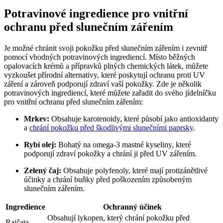
Potravinové ingredience pro vnitřní
ochranu před slunečním zářením
Je možné chránit svoji pokožku před slunečním zářením i zevnitř
pomocí vhodných potravinových ingrediencí. Místo běžných
opalovacích krémů a přípravků plných chemických látek, můžete
vyzkoušet přírodní alternativy, které poskytují ochranu proti UV
záření a zároveň podporují zdraví vaší pokožky. Zde je několik
potravinových ingrediencí, které můžete zařadit do svého jídelníčku
pro vnitřní ochranu před slunečním zářením:
Mrkev:
Obsahuje karotenoidy, které působí jako antioxidanty
a
chrání pokožku před škodlivými slunečními paprsky
.
Rybí olej:
Bohatý na omega-3 mastné kyseliny, které
podporují zdraví pokožky a chrání ji před UV zářením.
Zelený čaj:
Obsahuje polyfenoly, které mají protizánětlivé
účinky a chrání buňky před poškozením způsobeným
slunečním zářením.
Ingredience
Ochranný účinek
Obsahují lykopen, který chrání pokožku před
Rajčata