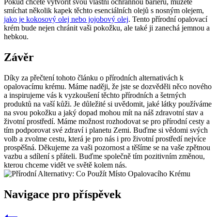
Pokud chcete vytvořit svou vlastní ochrannou bariéru, můžete
smíchat několik kapek těchto esenciálních olejů s nosným olejem,
jako je kokosový olej nebo jojobový olej
. Tento přírodní opalovací
krém bude nejen chránit vaši pokožku, ale také ji zanechá jemnou a
hebkou.
Závěr
Díky za přečtení tohoto článku o přírodních alternativách k
opalovacímu krému. Máme naději, že jste se dozvěděli něco nového
a inspirujeme vás k vyzkoušení těchto přírodních a šetrných
produktů na vaší kůži. Je důležité si uvědomit, jaké látky používáme
na svou pokožku a jaký dopad mohou mít na náš zdravotní stav a
životní prostředí. Máme možnost rozhodovat se pro přírodní cesty a
tím podporovat své zdraví i planetu Zemi. Buďme si vědomi svých
volb a zvolme cestu, která je pro nás i pro životní prostředí nejvíce
prospěšná. Děkujeme za vaši pozornost a těšíme se na vaše zpětnou
vazbu a sdílení s přáteli. Buďme společně tím pozitivním změnou,
kterou chceme vidět ve světě kolem nás.
Navigace pro příspěvek