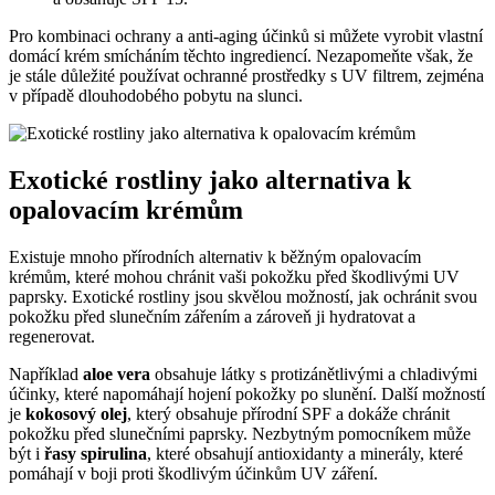
Pro kombinaci ochrany a anti-aging účinků si můžete vyrobit vlastní
domácí krém smícháním těchto ingrediencí. Nezapomeňte však, že
je stále důležité používat ochranné prostředky s UV filtrem, zejména
v případě dlouhodobého pobytu na slunci.
Exotické rostliny jako alternativa k
opalovacím krémům
Existuje mnoho přírodních alternativ k běžným opalovacím
krémům, které mohou chránit vaši pokožku před škodlivými UV
paprsky. Exotické rostliny jsou skvělou možností, jak ochránit svou
pokožku před slunečním zářením a zároveň ji hydratovat a
regenerovat.
Například
aloe vera
obsahuje látky s protizánětlivými a chladivými
účinky, které napomáhají hojení pokožky po slunění. Další možností
je
kokosový olej
, který obsahuje přírodní SPF a dokáže chránit
pokožku před slunečními paprsky. Nezbytným pomocníkem může
být i
řasy spirulina
, které obsahují antioxidanty a minerály, které
pomáhají v boji proti škodlivým účinkům UV záření.