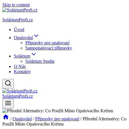
Skip to content
SoláriumProfi.cz
Úvod
Opalování
Přípravky pro opalovaní
Samoopalovací přípravky
Solárium
Solárium Studia
O Nás
Kontakty
SoláriumProfi.cz
/
Opalování
/
Přípravky pro opalovaní
/
Přírodní Alternativy: Co
Použít Místo Opalovacího Krému