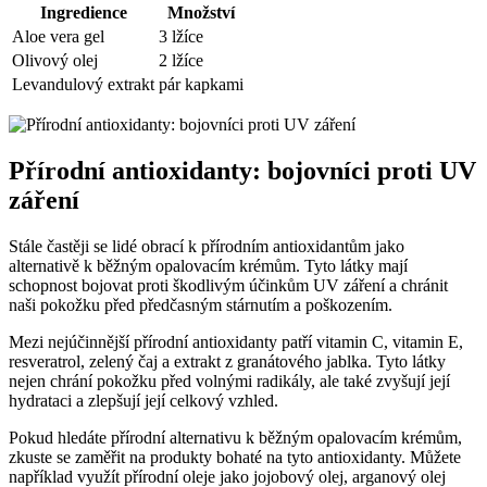
Ingredience
Množství
Aloe vera gel
3 lžíce
Olivový olej
2 lžíce
Levandulový extrakt
pár kapkami
Přírodní antioxidanty: bojovníci proti UV
záření
Stále častěji se lidé obrací k přírodním antioxidantům jako
alternativě k běžným opalovacím krémům. Tyto látky mají
schopnost bojovat proti škodlivým účinkům UV záření a chránit
naši pokožku před předčasným stárnutím a poškozením.
Mezi nejúčinnější přírodní antioxidanty patří vitamin C, vitamin E,
resveratrol, zelený čaj a extrakt z granátového jablka. Tyto látky
nejen chrání pokožku před volnými radikály, ale také zvyšují její
hydrataci a zlepšují její celkový vzhled.
Pokud hledáte přírodní alternativu k běžným opalovacím krémům,
zkuste se zaměřit na produkty bohaté na tyto antioxidanty. Můžete
například využít přírodní oleje jako jojobový olej, arganový olej