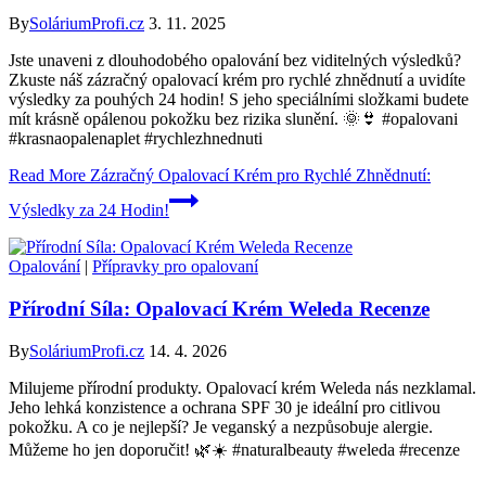
By
SoláriumProfi.cz
3. 11. 2025
Jste unaveni z dlouhodobého opalování bez viditelných výsledků?
Zkuste náš zázračný opalovací krém pro rychlé zhnědnutí a uvidíte
výsledky za pouhých 24 hodin! S jeho speciálními složkami budete
mít krásně opálenou pokožku bez rizika slunění. 🌞👙 #opalovani
#krasnaopalenaplet #rychlezhnednuti
Read More
Zázračný Opalovací Krém pro Rychlé Zhnědnutí:
Výsledky za 24 Hodin!
Opalování
|
Přípravky pro opalovaní
Přírodní Síla: Opalovací Krém Weleda Recenze
By
SoláriumProfi.cz
14. 4. 2026
Milujeme přírodní produkty. Opalovací krém Weleda nás nezklamal.
Jeho lehká konzistence a ochrana SPF 30 je ideální pro citlivou
pokožku. A co je nejlepší? Je veganský a nezpůsobuje alergie.
Můžeme ho jen doporučit! 🌿☀️ #naturalbeauty #weleda #recenze