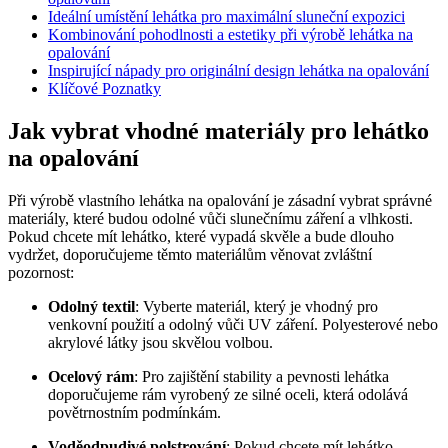
Ideální umístění lehátka pro maximální sluneční expozici
Kombinování pohodlnosti a estetiky při výrobě lehátka na
opalování
Inspirující nápady pro originální design lehátka na opalování
Klíčové Poznatky
Jak vybrat vhodné materiály pro lehátko
na opalování
Při výrobě vlastního lehátka na opalování je zásadní vybrat správné
materiály, které budou odolné vůči slunečnímu záření a vlhkosti.
Pokud chcete mít lehátko, které vypadá skvěle a bude dlouho
vydržet, doporučujeme těmto materiálům věnovat zvláštní
pozornost:
Odolný textil
: Vyberte materiál, který je vhodný pro
venkovní použití a odolný vůči UV záření. Polyesterové nebo
akrylové látky jsou skvělou volbou.
Ocelový rám
: Pro zajištění stability a pevnosti lehátka
doporučujeme rám vyrobený ze silné oceli, která odolává
povětrnostním podmínkám.
Voděodpudivé polstrování
: Pokud chcete mít lehátko