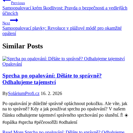
Previous
Samoopalovací krém škodlivost: Pravda o bezpečnosti a vedlejších
účincích
Next
Samoopalovací plavky: Revoluce v plážové módě pro okamžité
opálení
Similar Posts
Opalování
Sprcha po opalování: Děláte to správně?
Odhalujeme tajemství
By
SoláriumProfi.cz
16. 2. 2026
Po opalování je důležité správně opláchnout pokožku. Ale víte, jak
na to správně? Kdy a jak používat sprchu po opalování? V našem
článku odhalujeme tajemství správného sprchování po slunění.🚿☀️
#opálka #sprcha #péčeosoříži #odhalení
Read More
Sprcha po opalování: Děláte to správně? Odhalujeme