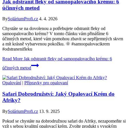
Jak odstranit fleky od samoopalovacího krému: 6
účinných metod
By
SoláriumProfi.cz
4. 4. 2026
Chystáte se na dovolenou a potřebujete odstranit fleky od
samoopalovacího krému? V tomto článku vám přinášíme 6
účinných metod, které vám pomohou zbavit se nepříjemných skvrn
a mít krásně vybarvenou pokožku. 🌞 #samoopalovacikrem
#odstranenifleku
Read More
Jak odstranit fleky od samoopalovacího krému: 6
účinných metod
Opalování
|
Přípravky pro opalovaní
Safari Dobrodružství: Jaký Opalovací Krém do
Afriky?
By
SoláriumProfi.cz
13. 9. 2025
Pokud se chystáte na dobrodružnou safari do Afriky, nezapomeňte si
vzít s sebou kvalitní opalovací krém. Zvolte produkt s vysokým