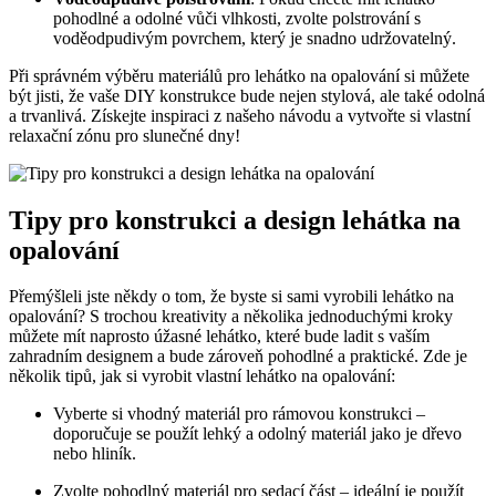
pohodlné a odolné vůči vlhkosti, zvolte polstrování s
voděodpudivým povrchem, který je snadno udržovatelný.
Při správném výběru materiálů pro lehátko na opalování si můžete
být jisti, že vaše DIY konstrukce bude nejen stylová, ale také odolná
a trvanlivá. Získejte inspiraci z našeho návodu a vytvořte si vlastní
relaxační zónu pro slunečné dny!
Tipy pro konstrukci a design lehátka na
opalování
Přemýšleli jste někdy o tom, že byste si sami vyrobili lehátko na
opalování? S trochou kreativity a několika jednoduchými kroky
můžete mít naprosto úžasné lehátko, které bude ladit s vaším
zahradním designem a bude zároveň pohodlné a praktické. Zde je
několik tipů, jak si vyrobit vlastní lehátko na opalování:
Vyberte si vhodný materiál pro rámovou konstrukci –
doporučuje se použít lehký a odolný materiál jako je dřevo
nebo hliník.
Zvolte pohodlný materiál pro sedací část – ideální je použít