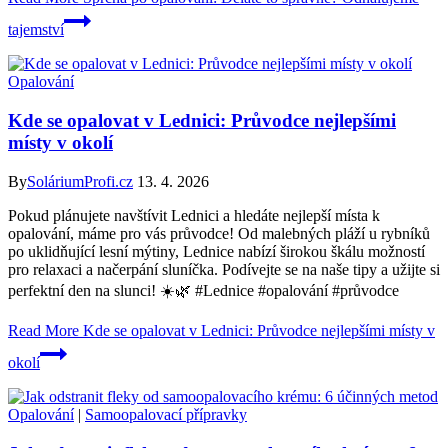
tajemství
Opalování
Kde se opalovat v Lednici: Průvodce nejlepšími
místy v okolí
By
SoláriumProfi.cz
13. 4. 2026
Pokud plánujete navštívit Lednici a hledáte nejlepší místa k
opalování, máme pro vás průvodce! Od malebných pláží u rybníků
po uklidňující lesní mýtiny, Lednice nabízí širokou škálu možností
pro relaxaci a načerpání sluníčka. Podívejte se na naše tipy a užijte si
perfektní den na slunci! ☀️🌿 #Lednice #opalování #průvodce
Read More
Kde se opalovat v Lednici: Průvodce nejlepšími místy v
okolí
Opalování
|
Samoopalovací přípravky