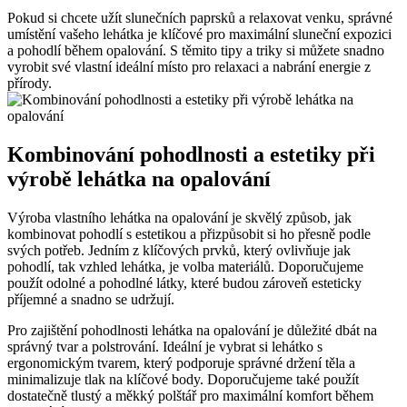
Pokud si chcete užít slunečních paprsků a relaxovat venku, správné
umístění vašeho lehátka je klíčové pro maximální sluneční expozici
a pohodlí během opalování. S těmito tipy a triky si můžete snadno
vyrobit své vlastní ideální místo pro relaxaci a nabrání energie z
přírody.
Kombinování pohodlnosti a estetiky při
výrobě lehátka na opalování
Výroba vlastního lehátka na opalování je skvělý způsob, jak
kombinovat pohodlí s estetikou a přizpůsobit si ho přesně podle
svých potřeb. Jedním z klíčových prvků, který ovlivňuje jak
pohodlí, tak vzhled lehátka, je volba materiálů. Doporučujeme
použít odolné a pohodlné látky, které budou zároveň esteticky
příjemné a snadno se udržují.
Pro zajištění pohodlnosti lehátka na opalování je důležité dbát na
správný tvar a polstrování. Ideální je vybrat si lehátko s
ergonomickým tvarem, který podporuje správné držení těla a
minimalizuje tlak na klíčové body. Doporučujeme také použít
dostatečně tlustý a měkký polštář pro maximální komfort během