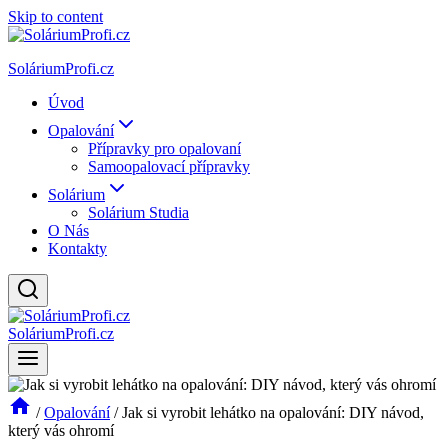
Skip to content
SoláriumProfi.cz
Úvod
Opalování
Přípravky pro opalovaní
Samoopalovací přípravky
Solárium
Solárium Studia
O Nás
Kontakty
SoláriumProfi.cz
/
Opalování
/
Jak si vyrobit lehátko na opalování: DIY návod,
který vás ohromí