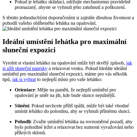
Pokud je lehátko skládací, udržujte mechanismus pravidelně
promazaný, abyste se vyhnuli jeho zatuhnutí a poškození.
S těmito jednoduchými doporučeními si zajistíte dlouhou životnost a
pohodlí vašeho oblíbeného lehátka na opalování.
Ideální umístění lehátka pro maximální
sluneční expozici
Vyrobit si vlastní lehátko na opalování může být skvělý způsob,
jak
si užít sluneční paprsky
a relaxovat venku. Pokud hledáte ideální
umístění pro maximální sluneční expozici, máme pro vás několik
tipů,
jak si vybrat
to nejlepší místo pro vaše lehátko:
Orientace
: Mějte na paměti, že nejlepší umístění pro
opalování je směr na jih, kde bude slunce nejsilnější.
Stínění
: Pokud nechcete příliš spálit, může být také vhodné
umístit lehátko do polostínu, aby se vyhnuli přímému slunci.
Pohodlí
: Zvažte umístění lehátka na rovnoměrné pozadí, aby
bylo pohodlné ležet a relaxovat bez nutnosti vyvažování nebo
příkrých sklonů.