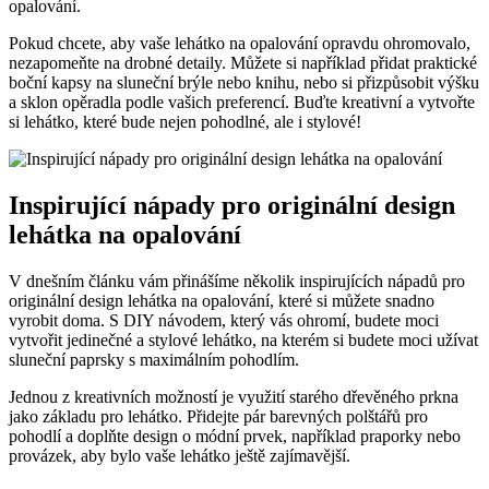
opalování.
Pokud chcete, aby vaše lehátko na opalování opravdu ohromovalo,
nezapomeňte na drobné detaily. Můžete si například přidat praktické
boční kapsy na sluneční brýle nebo knihu, nebo si přizpůsobit výšku
a sklon opěradla podle vašich preferencí. Buďte kreativní a vytvořte
si lehátko, které bude nejen pohodlné, ale i stylové!
Inspirující nápady pro originální design
lehátka na opalování
V dnešním článku vám přinášíme několik inspirujících nápadů pro
originální design lehátka na opalování, které si můžete snadno
vyrobit doma. S DIY návodem, který vás ohromí, budete moci
vytvořit jedinečné a stylové lehátko, na kterém si budete moci užívat
sluneční paprsky s maximálním pohodlím.
Jednou z kreativních možností je využití starého dřevěného prkna
jako základu pro lehátko. Přidejte pár barevných polštářů pro
pohodlí a doplňte design o módní prvek, například praporky nebo
provázek, aby bylo vaše lehátko ještě zajímavější.