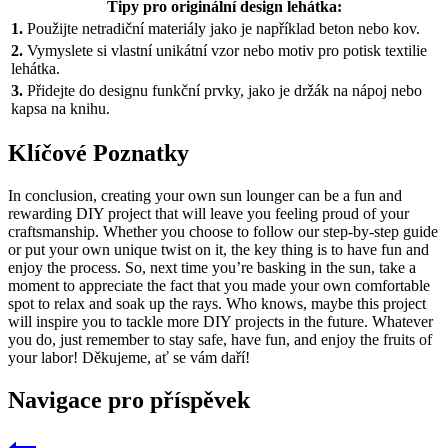
Tipy pro originální design lehátka:
1.
Použijte netradiční materiály jako je například beton nebo kov.
2.
Vymyslete si vlastní unikátní vzor nebo motiv pro potisk textilie
lehátka.
3.
Přidejte do designu funkční prvky, jako je držák na nápoj nebo
kapsa na knihu.
Klíčové Poznatky
In conclusion, creating your own sun lounger can be a fun and
rewarding DIY project that will leave you feeling proud of your
craftsmanship. Whether you choose to follow our step-by-step guide
or put your own unique twist on it, the key thing is to have fun and
enjoy the process. So, next time you’re basking in the sun, take a
moment to appreciate the fact that you made your own comfortable
spot to relax and soak up the rays. Who knows, maybe this project
will inspire you to tackle more DIY projects in the future. Whatever
you do, just remember to stay safe, have fun, and enjoy the fruits of
your labor! Děkujeme, ať se vám daří!
Navigace pro příspěvek