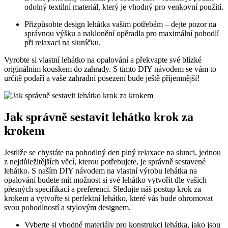
odolný textilní materiál, který je vhodný pro venkovní použití.
Přizpůsobte design lehátka vašim potřebám – dejte pozor na
správnou výšku a naklonění opěradla pro maximální pohodlí
při relaxaci na sluníčku.
Vyrobte si vlastní lehátko na opalování a překvapte své blízké
originálním kouskem do zahrady. S tímto DIY návodem se vám to
určitě podaří a vaše zahradní posezení bude ještě příjemnější!
Jak správně sestavit lehátko krok za
krokem
Jestliže se chystáte na pohodlný den plný relaxace na slunci, jednou
z nejdůležitějších věcí, kterou potřebujete, je správně sestavené
lehátko. S naším DIY návodem na vlastní výrobu lehátka na
opalování budete mít možnost si své lehátko vytvořit dle vašich
přesných specifikací a preferencí. Sledujte náš postup krok za
krokem a vytvořte si perfektní lehátko, které vás bude ohromovat
svou pohodlností a stylovým designem.
Vyberte si vhodné materiály pro konstrukci lehátka, jako jsou