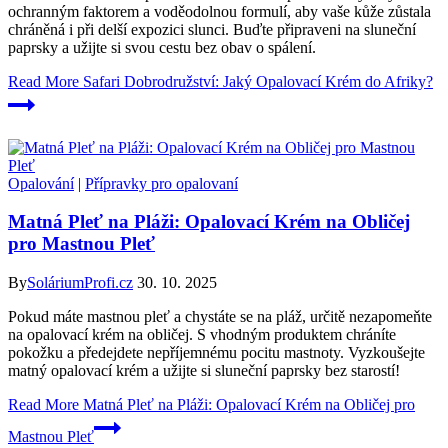
ochranným faktorem a voděodolnou formulí, aby vaše kůže zůstala
chráněná i při delší expozici slunci. Buďte připraveni na sluneční
paprsky a užijte si svou cestu bez obav o spálení.
Read More
Safari Dobrodružství: Jaký Opalovací Krém do Afriky?
Opalování
|
Přípravky pro opalovaní
Matná Pleť na Pláži: Opalovací Krém na Obličej
pro Mastnou Pleť
By
SoláriumProfi.cz
30. 10. 2025
Pokud máte mastnou pleť a chystáte se na pláž, určitě nezapomeňte
na opalovací krém na obličej. S vhodným produktem chráníte
pokožku a předejdete nepříjemnému pocitu mastnoty. Vyzkoušejte
matný opalovací krém a užijte si sluneční paprsky bez starostí!
Read More
Matná Pleť na Pláži: Opalovací Krém na Obličej pro
Mastnou Pleť