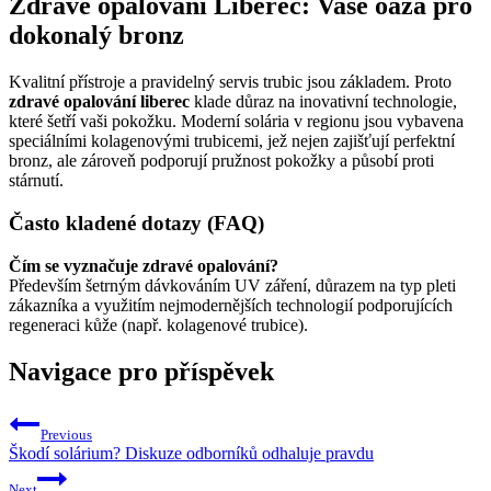
Zdravé opalování Liberec: Vaše oáza pro
dokonalý bronz
Kvalitní přístroje a pravidelný servis trubic jsou základem. Proto
zdravé opalování liberec
klade důraz na inovativní technologie,
které šetří vaši pokožku. Moderní solária v regionu jsou vybavena
speciálními kolagenovými trubicemi, jež nejen zajišťují perfektní
bronz, ale zároveň podporují pružnost pokožky a působí proti
stárnutí.
Často kladené dotazy (FAQ)
Čím se vyznačuje zdravé opalování?
Především šetrným dávkováním UV záření, důrazem na typ pleti
zákazníka a využitím nejmodernějších technologií podporujících
regeneraci kůže (např. kolagenové trubice).
Navigace pro příspěvek
Previous
Škodí solárium? Diskuze odborníků odhaluje pravdu
Next