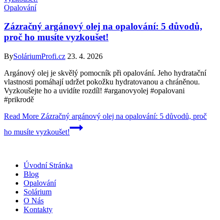
Opalování
Zázračný argánový olej na opalování: 5 důvodů,
proč ho musíte vyzkoušet!
By
SoláriumProfi.cz
23. 4. 2026
Argánový olej je skvělý pomocník při opalování. Jeho hydratační
vlastnosti pomáhají udržet pokožku hydratovanou a chráněnou.
Vyzkoušejte ho a uvidíte rozdíl! #arganovyolej #opalovani
#prikrodě
Read More
Zázračný argánový olej na opalování: 5 důvodů, proč
ho musíte vyzkoušet!
Úvodní Stránka
Blog
Opalování
Solárium
O Nás
Kontakty