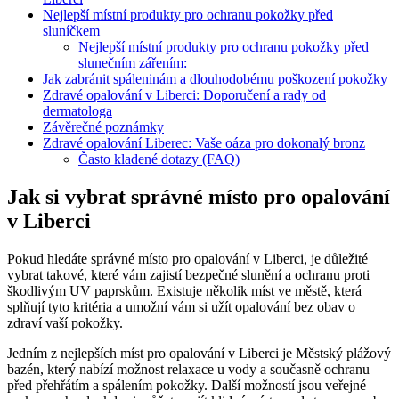
Nejlepší místní produkty pro ochranu pokožky před
sluníčkem
Nejlepší místní produkty pro ochranu pokožky před
slunečním zářením:
Jak zabránit spáleninám a dlouhodobému poškození pokožky
Zdravé opalování v Liberci: Doporučení a rady od
dermatologa
Závěrečné poznámky
Zdravé opalování Liberec: Vaše oáza pro dokonalý bronz
Často kladené dotazy (FAQ)
Jak si vybrat správné místo pro opalování
v Liberci
Pokud hledáte správné místo pro opalování v Liberci, je důležité
vybrat takové, které vám zajistí bezpečné slunění a ochranu proti
škodlivým UV paprskům. Existuje několik míst ve městě, která
splňují tyto kritéria a umožní vám si užít opalování bez obav o
zdraví vaší pokožky.
Jedním z nejlepších míst pro opalování v Liberci je Městský plážový
bazén, který nabízí možnost relaxace u vody a současně ochranu
před přehřátím a spálením pokožky. Další možností jsou veřejné