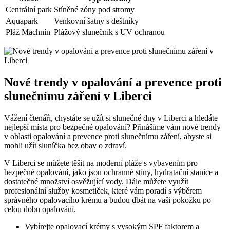
Centrální park
Stíněné zóny pod stromy
Aquapark
Venkovní šatny s deštníky
Pláž Machnín
Plážový slunečník s UV ochranou
Nové trendy v opalování a prevence proti
slunečnímu záření v Liberci
Vážení čtenáři, chystáte se užít si slunečné dny v Liberci a hledáte
nejlepší místa pro bezpečné opalování? Přinášíme vám nové trendy
v oblasti opalování a prevence proti slunečnímu záření, abyste si
mohli užít sluníčka bez obav o zdraví.
V Liberci se můžete těšit na moderní pláže s vybavením pro
bezpečné opalování, jako jsou ochranné stíny, hydratační stanice a
dostatečné množství osvěžující vody. Dále můžete využít
profesionální služby kosmetiček, které vám poradí s výběrem
správného opalovacího krému a budou dbát na vaši pokožku po
celou dobu opalování.
Vybírejte opalovací krémy s vysokým SPF faktorem a