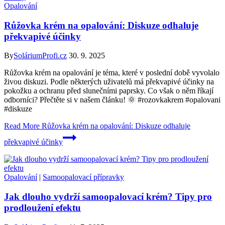
Opalování
Růžovka krém na opalování: Diskuze odhaluje
překvapivé účinky
By
SoláriumProfi.cz
30. 9. 2025
Růžovka krém na opalování je téma, které v poslední době vyvolalo
živou diskuzi. Podle některých uživatelů má překvapivé účinky na
pokožku a ochranu před slunečními paprsky. Co však o něm říkají
odborníci? Přečtěte si v našem článku! 🌞 #rozovkakrem #opalovani
#diskuze
Read More
Růžovka krém na opalování: Diskuze odhaluje
překvapivé účinky
Opalování
|
Samoopalovací přípravky
Jak dlouho vydrží samoopalovací krém? Tipy pro
prodloužení efektu