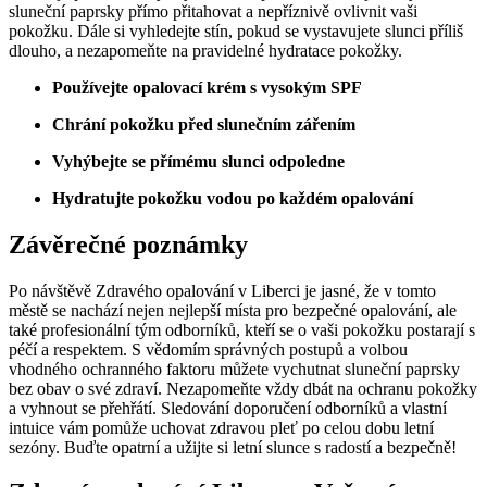
sluneční paprsky přímo přitahovat a nepříznivě ovlivnit vaši
pokožku. Dále si vyhledejte stín, pokud se vystavujete slunci příliš
dlouho, a nezapomeňte na pravidelné hydratace pokožky.
Používejte opalovací krém s vysokým SPF
Chrání pokožku před slunečním zářením
Vyhýbejte se přímému slunci odpoledne
Hydratujte pokožku vodou po každém opalování
Závěrečné poznámky
Po návštěvě Zdravého opalování v Liberci je jasné, že v tomto
městě se nachází nejen nejlepší místa pro bezpečné opalování, ale
také profesionální tým odborníků, kteří se o vaši pokožku postarají s
péčí a respektem. S vědomím správných postupů a volbou
vhodného ochranného faktoru můžete vychutnat sluneční paprsky
bez obav o své zdraví. Nezapomeňte vždy dbát na ochranu pokožky
a vyhnout se přehřátí. Sledování doporučení odborníků a vlastní
intuice vám pomůže uchovat zdravou pleť po celou dobu letní
sezóny. Buďte opatrní a užijte si letní slunce s radostí a bezpečně!