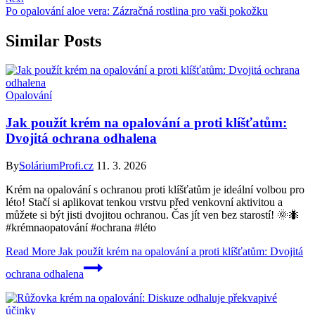
Po opalování aloe vera: Zázračná rostlina pro vaši pokožku
Similar Posts
Opalování
Jak použít krém na opalování a proti klíšťatům:
Dvojitá ochrana odhalena
By
SoláriumProfi.cz
11. 3. 2026
Krém na opalování s ochranou proti klíšťatům je ideální volbou pro
léto! Stačí si aplikovat tenkou vrstvu před venkovní aktivitou a
můžete si být jisti dvojitou ochranou. Čas jít ven bez starostí! 🌞🐜
#krémnaopatování #ochrana #léto
Read More
Jak použít krém na opalování a proti klíšťatům: Dvojitá
ochrana odhalena