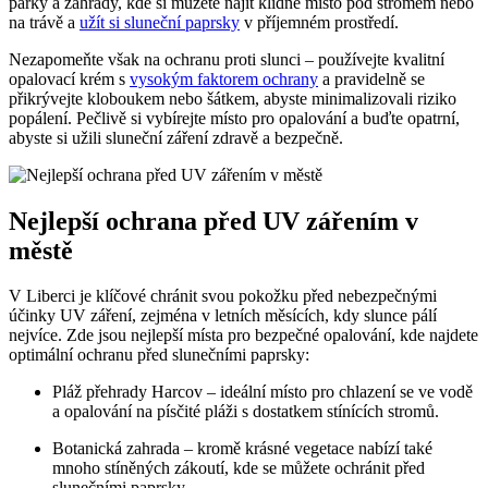
parky a zahrady, kde si můžete najít klidné místo pod stromem nebo
na trávě a
užít si sluneční paprsky
v příjemném prostředí.
Nezapomeňte však na ochranu proti slunci – používejte kvalitní
opalovací krém s
vysokým faktorem ochrany
a pravidelně se
přikrývejte kloboukem nebo šátkem, abyste minimalizovali riziko
popálení. Pečlivě si vybírejte místo pro opalování a buďte opatrní,
abyste si užili sluneční záření zdravě a bezpečně.
Nejlepší ochrana před UV zářením v
městě
V Liberci je klíčové chránit svou pokožku před nebezpečnými
účinky UV záření, zejména v letních měsících, kdy slunce pálí
nejvíce. Zde jsou nejlepší místa pro bezpečné opalování, kde najdete
optimální ochranu před slunečními paprsky:
Pláž přehrady Harcov – ideální místo pro chlazení se ve vodě
a opalování na písčité pláži s dostatkem stínících stromů.
Botanická zahrada – kromě krásné vegetace nabízí také
mnoho stíněných zákoutí, kde se můžete ochránit před
slunečními paprsky.