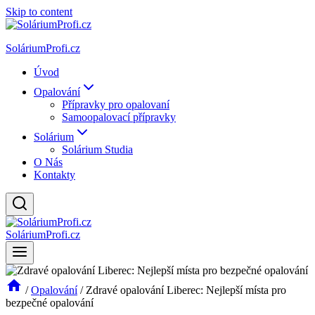
Skip to content
SoláriumProfi.cz
Úvod
Opalování
Přípravky pro opalovaní
Samoopalovací přípravky
Solárium
Solárium Studia
O Nás
Kontakty
SoláriumProfi.cz
/
Opalování
/
Zdravé opalování Liberec: Nejlepší místa pro
bezpečné opalování