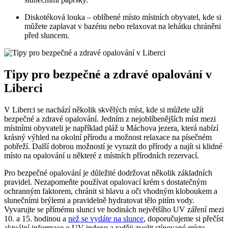
Diskotéková louka – oblíbené místo místních obyvatel, kde si
můžete zaplavat v bazénu nebo relaxovat na lehátku chráněni
před sluncem.
Tipy pro bezpečné a zdravé opalování v
Liberci
V Liberci se nachází několik skvělých míst, kde si můžete užít
bezpečné a zdravé opalování. Jedním z nejoblíbenějších míst mezi
místními obyvateli je například pláž u Máchova jezera, která nabízí
krásný výhled na okolní přírodu a možnost relaxace na písečném
pobřeží. Další dobrou možností je vyrazit do přírody a najít si klidné
místo na opalování u některé z místních přírodních rezervací.
Pro bezpečné opalování je důležité dodržovat několik základních
pravidel. Nezapomeňte používat opalovací krém s dostatečným
ochranným faktorem, chránit si hlavu a oči vhodným kloboukem a
slunečními brýlemi a pravidelně hydratovat tělo pitím vody.
Vyvarujte se přímému slunci ve hodinách největšího UV záření mezi
10. a 15. hodinou a
než se vydáte na slunce
, doporučujeme si přečíst
aktuální informace o UV indexu a raději zvolit stínované místo