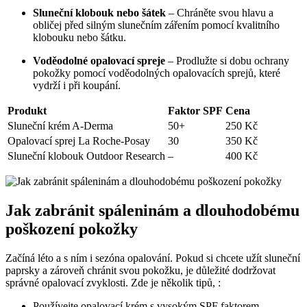
Sluneční klobouk nebo šátek
– Chráněte svou hlavu a
obličej před silným slunečním zářením pomocí kvalitního
klobouku nebo šátku.
Voděodolné opalovací spreje
– Prodlužte si dobu ochrany
pokožky pomocí voděodolných opalovacích sprejů, které
vydrží i při koupání.
Produkt
Faktor SPF
Cena
Sluneční krém A-Derma
50+
250 Kč
Opalovací sprej La Roche-Posay
30
350 Kč
Sluneční klobouk Outdoor Research
–
400 Kč
Jak zabránit spáleninám a dlouhodobému
poškození pokožky
Začíná léto a s ním i sezóna opalování. Pokud si chcete užít sluneční
paprsky a zároveň chránit svou pokožku, je důležité dodržovat
správné opalovací zvyklosti. Zde je několik tipů, :
Používejte opalovací krém s vysokým SPF faktorem