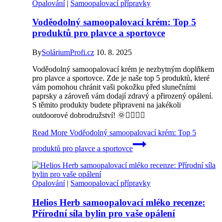
Opalování
|
Samoopalovací přípravky
Voděodolný samoopalovací krém: Top 5
produktů pro plavce a sportovce
By
SoláriumProfi.cz
10. 8. 2025
Voděodolný samoopalovací krém je nezbytným doplňkem
pro plavce a sportovce. Zde je naše top 5 produktů, které
vám pomohou chránit vaši pokožku před slunečními
paprsky a zároveň vám dodají zdravý a přirozený opálení.
S těmito produkty budete připraveni na jakékoli
outdoorové dobrodružství! 🌞🏊‍♂️🚴‍♀️
Read More
Voděodolný samoopalovací krém: Top 5
produktů pro plavce a sportovce
Opalování
|
Samoopalovací přípravky
Helios Herb samoopalovací mléko recenze:
Přírodní síla bylin pro vaše opálení