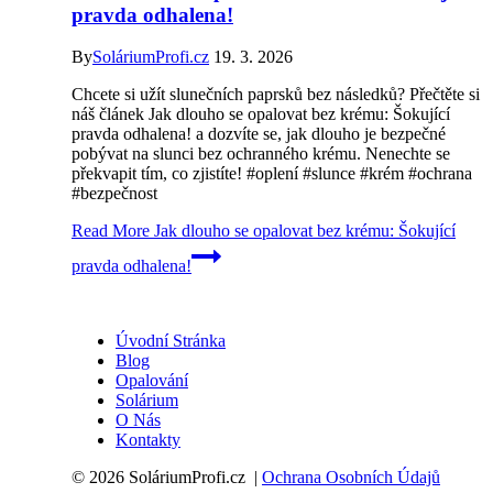
pravda odhalena!
By
SoláriumProfi.cz
19. 3. 2026
Chcete si užít slunečních paprsků bez následků? Přečtěte si
náš článek Jak dlouho se opalovat bez krému: Šokující
pravda odhalena! a dozvíte se, jak dlouho je bezpečné
pobývat na slunci bez ochranného krému. Nenechte se
překvapit tím, co zjistíte! #oplení #slunce #krém #ochrana
#bezpečnost
Read More
Jak dlouho se opalovat bez krému: Šokující
pravda odhalena!
Úvodní Stránka
Blog
Opalování
Solárium
O Nás
Kontakty
© 2026 SoláriumProfi.cz |
Ochrana Osobních Údajů