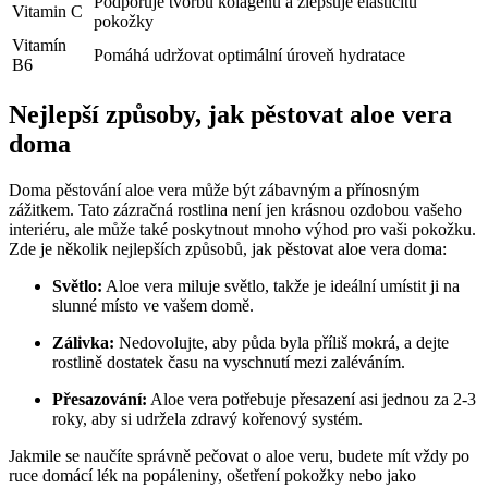
Podporuje tvorbu kolagenu a zlepšuje elasticitu
Vitamin⁤ C
pokožky
Vitamín‌
Pomáhá udržovat optimální úroveň hydratace
B6
Nejlepší způsoby, jak pěstovat​ aloe⁢ vera
doma
Doma pěstování aloe vera může být‍ zábavným a přínosným
zážitkem. Tato zázračná rostlina není​ jen krásnou‌ ozdobou vašeho
interiéru, ale​ může ⁣také‌ poskytnout mnoho výhod pro vaši pokožku.
‍Zde je‍ několik nejlepších způsobů, jak ​pěstovat aloe vera doma:
Světlo:
Aloe vera miluje světlo, takže je ideální‌ umístit ji⁤ na
slunné⁢ místo ve vašem domě.
Zálivka:
Nedovolujte, ‍aby půda byla příliš‍ mokrá, a ⁢dejte
rostlině dostatek času na​ vyschnutí ⁢mezi zaléváním.
Přesazování:
Aloe vera potřebuje přesazení asi jednou za‌ 2-3
roky, aby si‌ udržela zdravý kořenový systém.
Jakmile se naučíte správně pečovat o ‍aloe⁤ veru,‍ budete‍ mít vždy po
ruce domácí lék‌ na popáleniny, ošetření pokožky nebo ​jako