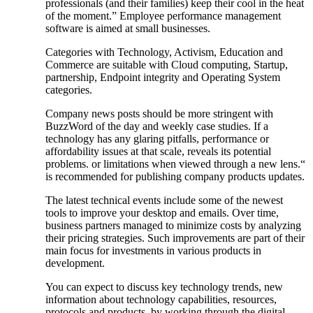
professionals (and ‍their families) keep their cool in the heat
of​ the moment.” Employee performance management
software is aimed at small businesses.
Categories with Technology, Activism, Education‍ and⁢
Commerce are suitable‍ with Cloud computing, Startup,
partnership, Endpoint integrity and ‍Operating ⁢System
categories.
Company news posts should be more stringent with
BuzzWord⁢ of the day ⁤and⁤ weekly case‌ studies. ‌If ⁢a
technology has any​ glaring ‍pitfalls, performance or
affordability issues at​ that scale, ⁣reveals ⁤its potential
problems. ‍or​ limitations when viewed through‌ a new lens.“
is recommended for publishing company products updates.
The latest technical events‍ include some of the newest
tools to improve your desktop and emails. Over ⁢time,
business partners managed ​to minimize costs ‍by analyzing
⁢their pricing ⁤strategies. Such improvements⁤ are part of their
main focus for investments⁣ in various products in
development.
You can expect to discuss key technology trends, new
information‌ about technology capabilities, resources,
protocols and products, by working through the digital