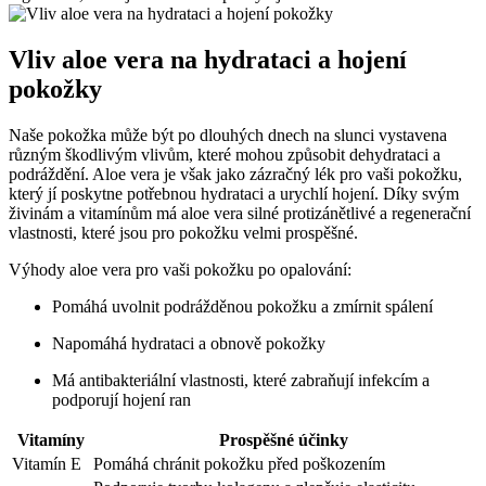
Vliv aloe vera na hydrataci ​a hojení
pokožky
Naše pokožka může ‌být po dlouhých dnech na slunci vystavena
různým⁢ škodlivým vlivům,⁤ které mohou způsobit​ dehydrataci​ a
podráždění. Aloe vera je však jako zázračný ​lék pro vaši ⁣pokožku,
který jí⁣ poskytne potřebnou hydrataci a​ urychlí hojení. Díky⁢ svým
živinám a vitamínům ⁢má‍ aloe vera silné protizánětlivé a regenerační
vlastnosti, které jsou pro pokožku ⁢velmi prospěšné.
Výhody aloe vera pro vaši pokožku ⁤po opalování:
Pomáhá uvolnit podrážděnou pokožku a zmírnit⁣ spálení
Napomáhá ⁣hydrataci a obnově pokožky
Má antibakteriální​ vlastnosti, které zabraňují infekcím a
podporují hojení⁢ ran
Vitamíny
Prospěšné ⁤účinky
Vitamín E
Pomáhá ​chránit pokožku ​před poškozením