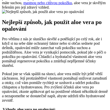
máte suchou,
mastnou nebo citlivou pokožku
, ‌aloe vera je skvělým
řešením pro její zdravý vzhled.
Nejlepší způsob, jak použít aloe vera po
opalování
Pro ⁤většinu z nás je⁣ sluníčko skvělé a‌ potěšující po celý ‍rok, ale i
když⁤ si na sebe dáte ochranný⁤ faktor nebo si občas sednete pod
deštník,‌ opalování může zanechat vaši pokožku suchou a
podrážděnou. Aloe‍ vera je ⁤vynikající pomocník, pokud jde o péči‌ o⁣
pokožku po ⁤opalování. Chladící a hydratační vlastnosti aloe vera ​
pomáhají regenerovat pokožku a zmírňují nepříjemné účinky
slunění.
Pokud jste se však spálili na slunci, aloe vera může být ještě větší
záchranou. Její protizánětlivé vlastnosti pomáhají snižovat zarudnutí
a otoky,⁢ což vám pomůže⁣ rychleji⁤ se uzdravit a udržet pokožku
chlupatou ⁢a hydratovanou. ⁤Pro zvýšení ‍účinků aloe vera po
opalování, zkuste aplikovat gel na postižené oblasti několikrát denně
a nezapomeňte se dostatečně napít,‍ abyste udrželi tělo hydratované
zevnitř.
Výhody ⁣aloe vera po⁤ opalování: