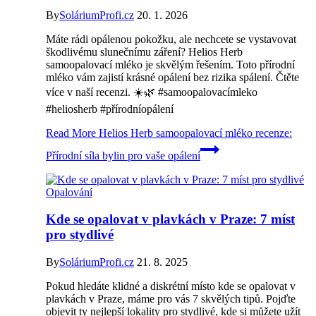
By
SoláriumProfi.cz
20. 1. 2026
Máte rádi opálenou pokožku, ale nechcete se vystavovat
škodlivému slunečnímu záření? Helios Herb
samoopalovací mléko je skvělým řešením. Toto přírodní
mléko vám zajistí krásné opálení bez rizika spálení. Čtěte
více v naší recenzi. ☀️🌿 #samoopalovacímleko
#heliosherb #přírodníopálení
Read More
Helios Herb samoopalovací mléko recenze:
Přírodní síla bylin pro vaše opálení
Opalování
Kde se opalovat v plavkách v Praze: 7 míst
pro stydlivé
By
SoláriumProfi.cz
21. 8. 2025
Pokud hledáte klidné a diskrétní místo kde se opalovat v
plavkách v Praze, máme pro vás 7 skvělých tipů. Pojďte
objevit ty nejlepší lokality pro stydlivé, kde si můžete užít