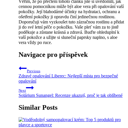
Věřím,‍ že ‍po přečtení tohoto článku jste si⁣ uvědomili, jak
cennou pomocníkou může být aloe‌ vera při opalování vaší
pokožky. Její blahodárné účinky na hydrataci, ochranu a
ošetření pokožky ji opravdu činí jedinečnou rostlinou.
Doporučuji vám ​vyzkoušet tuto⁤ zázračnou rostlinu a přidat
ji do své letní péče o ‍pokožku.​ Vaše pleť‍ vám‌ za to jistě
poděkuje a zůstane krásná‌ a zdravá. Buďte ‌ohleduplní k⁢
vaší pokožce a užijte ⁣si sluneční paprsky naplno, s aloe
vera vždy po​ ruce.
Navigace pro příspěvek
Previous
Zdravé opalování Liberec: Nejlepší místa pro bezpečné
opalování
Next
Solárium Sunangel: Recenze ukazují, proč je tak oblíbené
Similar Posts