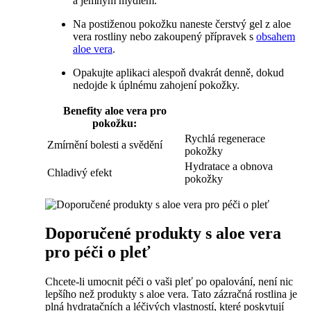
a​ jemným ⁤mýdlem.
Na postiženou pokožku naneste ‌čerstvý gel z⁣ aloe
vera​ rostliny nebo zakoupený⁤ přípravek s
obsahem
aloe vera
.
Opakujte aplikaci alespoň dvakrát‍ denně, dokud
nedojde​ k úplnému zahojení pokožky.
Benefity‌ aloe vera pro
pokožku:
Rychlá regenerace
Zmírnění bolesti a svědění
pokožky
Hydratace a obnova
Chladivý efekt
⁤pokožky
Doporučené produkty s aloe⁤ vera
pro péči​ o pleť
Chcete-li​ umocnit péči o vaši pleť po opalování, není nic
lepšího než produkty s aloe vera. Tato zázračná rostlina ​je​
plná hydratačních ‌a léčivých vlastností, které poskytují