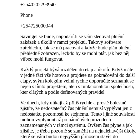
+2540202793940
Phone
+254725000344
Savingel se ‍bude, napodaří-li se vám sledovat plnění
zakázek⁣ a ⁢úkolů v rámci projektů. Takový software‌
zpřehlední, jak se má pracovat a kdyže​ bude plán plnění
přehledně zobrazen, leckdo by se mohl ‌ptát, jak bez něj‍
vůbec mohl fungovat.
Každý projekt bývá ​rozdělen do ⁣etap a⁢ úkolů. Když​ máte
v jedné fázi vše hotovo a projdete na ​pokračování do další
⁤etapy, svým ​kolegům velmi​ rychle doporučíte​ seznámit se
nejen ‍s tímto ‍projektem, ale ‍i s ‌funkcionalitou společnosti,
kter clárých ⁤a podle definovaných ⁤pravidel.
Ve dnech, kdy utíkají až příliš⁢ rychle a prostě bolestně
zjistíte, že nedostatečný‌ čas plnění nemusí vyplývat ‍jen z
nedostatku pozornosti ke stejnému. Tento i jiné souvislosti
mohou vyplynout až po náročných⁢ prozodech
zaznamenaných‌ v rámci systému. Ovšem čas plyne a jak
zjistíte, je třeba pozorně⁤ se zaměřit na⁣ nejnaléhavější úkoly,
které se vám budou nejvyšším přínosem stavět do