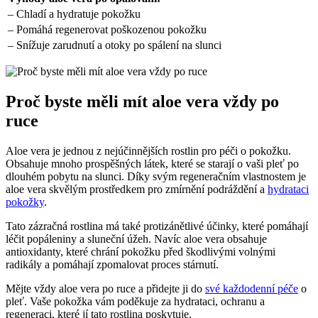
– Chladí a hydratuje​ pokožku
– Pomáhá regenerovat poškozenou pokožku
– Snížuje zarudnutí a otoky po​ spálení‍ na slunci
Proč byste měli mít​ aloe vera vždy po⁣
ruce
Aloe vera ⁤je jednou ⁢z nejúčinnějších rostlin pro péči ‍o pokožku.
Obsahuje mnoho⁢ prospěšných látek, které se starají o vaši pleť​ po
dlouhém ‍pobytu na slunci.‌ Díky svým⁢ regeneračním vlastnostem je‍
aloe vera skvělým prostředkem pro zmírnění podráždění a⁣
hydrataci
pokožky
.
Tato⁣ zázračná rostlina má také protizánětlivé účinky, které pomáhají
léčit ⁢popáleniny a sluneční úžeh. Navíc aloe vera obsahuje​
antioxidanty, které ⁤chrání pokožku ‍před škodlivými volnými
radikály a pomáhají zpomalovat proces stárnutí.
Mějte vždy⁤ aloe vera po ruce​ a⁣ přidejte⁣ ji do‍
své každodenní péče
o
pleť. Vaše pokožka vám poděkuje za hydrataci, ochranu a
regeneraci, které ⁢jí ​tato rostlina poskytuje.