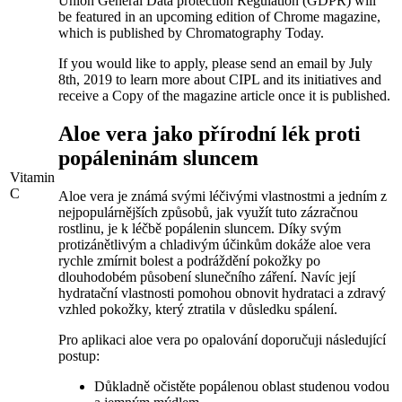
‍Union General Data protection Regulation ⁤(GDPR) will
be featured⁤ in an upcoming edition of ⁣Chrome magazine,​
which is published by Chromatography Today.
If you would like to apply,‍ please ​send an email by July ​
8th, ⁤2019 to learn more about⁣ CIPL and its initiatives and
receive a Copy of​ the magazine article ​once it is‌ published.
Aloe vera jako přírodní lék‌ proti
popáleninám sluncem
Vitamin
C
Aloe vera je známá svými léčivými vlastnostmi a jedním z
nejpopulárnějších‍ způsobů, jak využít‍ tuto zázračnou
rostlinu, je k léčbě popálenin‍ sluncem. ⁣Díky svým
protizánětlivým ⁢a chladivým účinkům dokáže aloe vera
⁢rychle ⁢zmírnit ‍bolest a podráždění pokožky ​po
dlouhodobém působení slunečního ⁣záření. Navíc její
hydratační vlastnosti pomohou obnovit hydrataci a zdravý​
vzhled pokožky, který ‌ztratila v důsledku spálení.
Pro aplikaci aloe‌ vera ‌po opalování doporučuji následující
postup:
Důkladně⁤ očistěte popálenou oblast studenou vodou