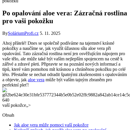
pokožku
Po opalování aloe vera: Zázračná rostlina
pro vaši pokožku
By
SoláriumProfi.cz
5. 11. 2025
Ahoj ‍přátelé! Dnes se společně podíváme⁢ na tajemství krásné
⁤pokožky a naučíme se, jak využít úžasnou sílu aloe ‍vera ​při
opalování. Tato zázračná rostlina není jen osvěžujícím nápojem pro
vaše tělo, ale může také být‌ vaším ⁢nejlepším ⁢spojencem na cestě k
zářivé a zdravé pleti. Připravte se na poznání nových informací a
tipů, které vám pomohou mít krásnou ‍a chráněnou pokožku po celé
léto. Přestaňte se nechat odradit špatnými zkušenostmi s opalováním⁢
a objevte, jak
aloe vera
může ⁤být vaším⁤ tajným zbraněm pro
perfektní pleť!
vaší pokožce„>
Obsah
Jak aloe vera může pomoci vaší ⁣pokožce