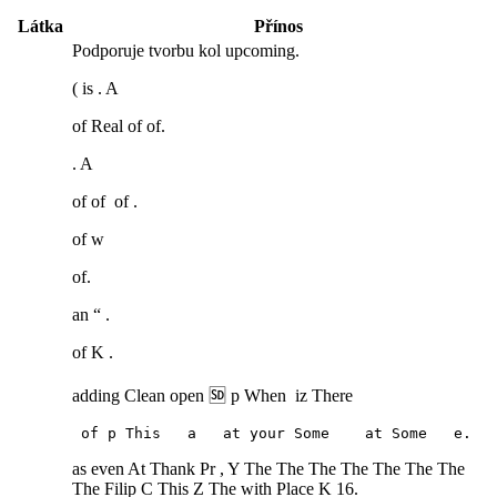
Látka
Přínos
Podporuje tvorbu ⁤kol upcoming.
( ⁣is . A
of‍ Real‍ of of.
. A
of of ⁤ of .
of w
of.
an ​“ .
of K .
adding Clean open 🅌 p​ When ⁤ iz There
 of p This   a   at your Some    at Some   e.
as even At Thank Pr , Y The The The The The The The
The Filip⁤ C This Z The with Place K 16.