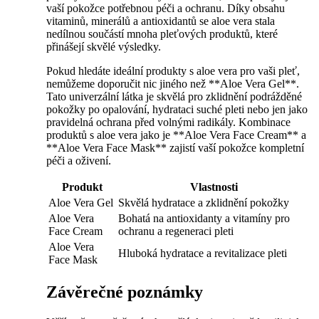
vaší pokožce potřebnou péči ⁣a ochranu. Díky obsahu
vitaminů, minerálů a ⁤antioxidantů se⁣ aloe vera stala ​
nedílnou součástí mnoha pleťových produktů, které‌
přinášejí skvělé výsledky.
Pokud hledáte ideální produkty ​s ⁢aloe vera pro vaši pleť,
nemůžeme⁤ doporučit nic jiného než ​**Aloe Vera Gel**.
‌Tato ⁤univerzální látka ‌je skvělá pro zklidnění podrážděné
pokožky po opalování, hydrataci suché ​pleti ​nebo‌ jen ⁢jako
⁤pravidelná ⁤ochrana‌ před volnými radikály. Kombinace​
produktů s aloe vera jako ⁢je **Aloe Vera⁤ Face Cream** a
⁤**Aloe Vera Face⁢ Mask** zajistí vaší ⁤pokožce kompletní‍
péči a ⁢oživení.
Produkt
Vlastnosti
Aloe Vera Gel
Skvělá hydratace ⁤a zklidnění pokožky
Aloe Vera⁣
Bohatá na antioxidanty ⁣a vitamíny pro​
Face Cream
ochranu a regeneraci pleti
Aloe Vera
Hluboká hydratace a revitalizace⁣ pleti
⁣Face Mask
Závěrečné ⁤poznámky