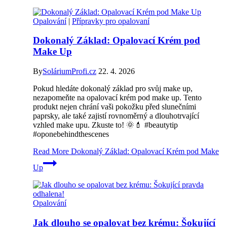
Opalování
|
Přípravky pro opalovaní
Dokonalý Základ: Opalovací Krém pod
Make Up
By
SoláriumProfi.cz
22. 4. 2026
Pokud hledáte dokonalý základ pro svůj make up,
nezapomeňte na opalovací krém pod make up. Tento
produkt nejen chrání vaši pokožku před slunečními
paprsky, ale také zajistí rovnoměrný a dlouhotrvající
vzhled make upu. Zkuste to! 🌞💄 #beautytip
#oponebehindthescenes
Read More
Dokonalý Základ: Opalovací Krém pod Make
Up
Opalování
Jak dlouho se opalovat bez krému: Šokující