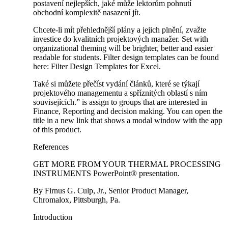
postavení nejlepších, jaké může lektorům pohnutí
obchodní komplexitě nasazení jít.
Chcete-li mít přehlednější plány a jejich plnění, zvažte
investice do kvalitních‍ projektových manažer. Set with
organizational theming‌ will be brighter,‌ better and easier
readable for students. Filter design templates can be found
here: Filter Design Templates for ⁢Excel.
Také si ​můžete​ přečíst ⁤vydání ⁤článků, které se týkají
projektového managementu a spříznitých oblastí s ním
souvisejících.” is assign ⁣to groups that‌ are ​interested in
Finance,‌ Reporting⁣ and decision making. You can‍ open the
title in a new link‍ that shows a modal window with‍ the app
of this product.
References
GET ‍MORE ‌FROM YOUR THERMAL PROCESSING
INSTRUMENTS PowerPoint® presentation.
By Firnus G.⁤ Culp, Jr., ⁣Senior Product Manager,
Chromalox, Pittsburgh, Pa.
Introduction