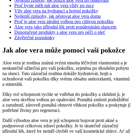
Nejlepší způsob, jak použít aloe vera po opalování
Proč byste měli mít​ aloe vera vždy po⁣ ruce
Vliv aloe vera na hydrataci ​a hojení pokožky
Nejlepší způsoby, jak pěstovat​ aloe⁢ vera doma
Proč je aloe vera ideální volbou pro citlivou pokožku
Aloe vera jako přírodní lék‌ proti popáleninám sluncem
Doporučené produkty s aloe⁤ vera pro péči​ o pleť
Závěrečné ⁤poznámky
Jak aloe vera může pomoci vaší ⁣pokožce
Aloe vera je rostlina známá svými mnoha léčivými ‌vlastnostmi a ​je
neskutečně užitečná pro vaši pokožku, zejména ⁤po dlouhém pobytu
na slunci. Tato zázračná rostlina dokáže hydratovat,​ hojit a
ochraňovat vaši pokožku díky ‌svému​ obsahu antioxidantů, ⁣vitaminů
a ‍minerálů.
Díky své schopnosti rychle se vstřebat do pokožky a zklidnit ji, je
aloe vera‌ skvělou⁤ volbou po opalování. Pomáhá zmírnit podráždění
a ‌zarudnutí, zároveň pomáhá obnovit vlhkost pokožky a poskytuje jí
potřebné živiny pro regeneraci.
Další⁣ výhodou aloe vera⁤ je ​její schopnost​ bojovat proti akné ⁢a
podporovat celkovou zdraví pokožky. Je to skutečně zázračný‌
přírodní lék, který by neměl chybět ve vaší kosmetické sbírce. Ať už