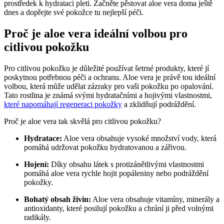
prostředek ⁤k hydrataci pleti. Začněte⁤ pěstovat⁣ aloe ‌vera doma ještě
dnes a dopřejte své pokožce⁣ tu nejlepší péči.
Proč je aloe vera ideální volbou pro
citlivou pokožku
Pro citlivou⁤ pokožku je důležité používat šetrné produkty, které jí
poskytnou potřebnou péči a ochranu. ⁢Aloe‍ vera je právě tou ideální
volbou, která může udělat zázraky pro vaši pokožku ⁣po opalování.
Tato rostlina ‌je známá svými hydratačními a ⁣hojivými‍ vlastnostmi,
které napomáhají regeneraci pokožky
a zklidňují podráždění.
Proč⁢ je⁢ aloe vera tak skvělá pro⁣ citlivou⁢ pokožku?
Hydratace:
⁣Aloe vera obsahuje vysoké množství vody, která
pomáhá udržovat pokožku hydratovanou a ⁣zářivou.
Hojení:
Díky obsahu látek s⁣ protizánětlivými vlastnostmi
pomáhá aloe vera rychle hojit popáleniny​ nebo podráždění
pokožky.
Bohatý obsah⁣ živin:
‍Aloe​ vera ​obsahuje vitamíny, minerály a
antioxidanty, které posilují pokožku a chrání ‌ji před volnými
radikály.