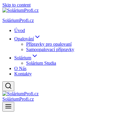
Skip to content
SoláriumProfi.cz
Úvod
Opalování
Přípravky pro opalovaní
Samoopalovací přípravky
Solárium
Solárium Studia
O Nás
Kontakty
SoláriumProfi.cz