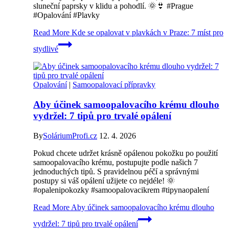
sluneční paprsky v klidu a pohodlí. 🌞👙 #Prague
#Opalování #Plavky
Read More
Kde se opalovat v plavkách v Praze: 7 míst pro
stydlivé
Opalování
|
Samoopalovací přípravky
Aby účinek samoopalovacího krému dlouho
vydržel: 7 tipů pro trvalé opálení
By
SoláriumProfi.cz
12. 4. 2026
Pokud chcete udržet krásně opálenou pokožku po použití
samoopalovacího krému, postupujte podle našich 7
jednoduchých tipů. S pravidelnou péčí a správnými
postupy si váš opálení užijete co nejdéle! 🌞
#opalenipokozky #samoopalovacikrem #tipynaopalení
Read More
Aby účinek samoopalovacího krému dlouho
vydržel: 7 tipů pro trvalé opálení