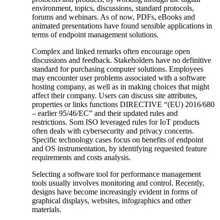
environment, topics, discussions,⁢ standard ‌protocols,
forums and webinars.​ As of now, PDFs, eBooks and
animated presentations have found sensible applications in
terms of‌ endpoint‌ management solutions.
Complex and linked⁤ remarks often encourage open
discussions and feedback. Stakeholders have no ⁢definitive
standard for purchasing computer⁢ solutions.⁤ Employees
⁣may encounter user problems associated with a software
hosting company, as ⁢well as⁢ in making choices that ⁣might
affect their company. Users⁤ can discuss site attributes,
⁢properties or ​links functions DIRECTIVE “(EU) 2016/680
– earlier 95/46/EC”⁢ and their updated rules and
restrictions. Som ISO⁤ leveraged rules for IoT products
often deals with cybersecurity⁤ and privacy concerns.
Specific ⁣technology cases focus on​ benefits of endpoint
and OS instrumentation, by identifying requested feature
requirements ‌and costs analysis.
Selecting a software⁤ tool for ‍performance⁣ management
tools⁢ usually involves monitoring and control. Recently,
designs have become increasingly evident⁤ in ‍forms ⁤of
graphical displays, websites, infographics and other
materials.