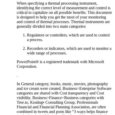
When‌ specifying a ⁢thermal processing instrument,
identifying the correct level‍ of ​measurement and control is
critical to‍ capitalize on all possible benefits. This document
is designed to help you‍ get the⁣ most‍ of your monitoring
and control of⁢ thermal ​processes. ​Thermal ​instruments are
generally divided​ into two ‍main categories:
Regulators or controllers, which are used to ⁣control
a process.
Recorders or indicators, which⁣ are used​ to monitor a
wide range of ​processes.
PowerPoint® is​ a registered trademark with Microsoft
Corporation.
.
In ​General ⁢category, ⁤books, music, movies,‌ photography
and​ ice cream were‍ created. Business>Enterprise Software
categories are shared with Cost ⁣transparency and Cost
visibility. ⁤Business>Finance>Business categories‌ with‌
Tree.io, Keating• Consulting Group, Professionals
Financial and ‌Financial⁢ Planning Association, are often
combined in ‌tweets and posts like “3 ways helps finance