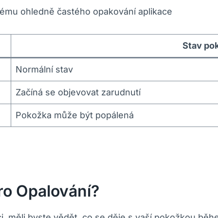
rému ohledně častého opakování aplikace
Stav po
Normální stav
Začíná se objevovat zarudnutí
Pokožka může být popálená
ro Opalování?
i, měli byste vědět, co se děje s vaší pokožkou běhe