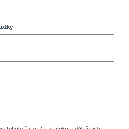
kožky
m tohoto času. Zde je několik důležitých