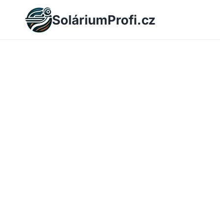
Skip
SoláriumProfi.cz
to
content