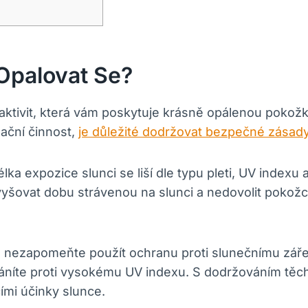
Opalovat Se?
 aktivit, která vám poskytuje krásně opálenou pokožk
xační činnost,
je důležité dodržovat bezpečné zásad
élka expozice slunci se liší dle typu pleti, UV indexu
šovat dobu strávenou na slunci a nedovolit pokožce 
ci, nezapomeňte použít ochranu proti slunečnímu zář
ráníte proti vysokému UV indexu. S dodržováním těc
mi účinky slunce.