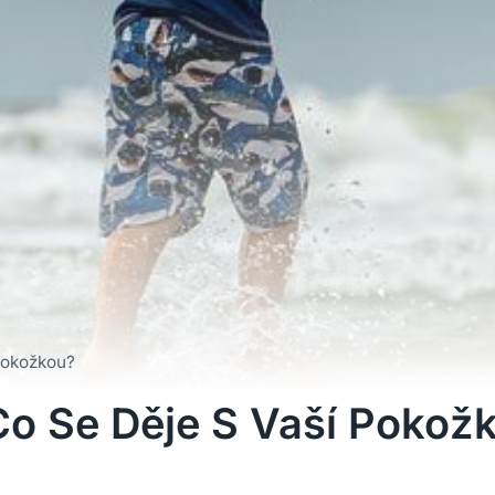
 pokožkou?
Co Se Děje S Vaší Pokož