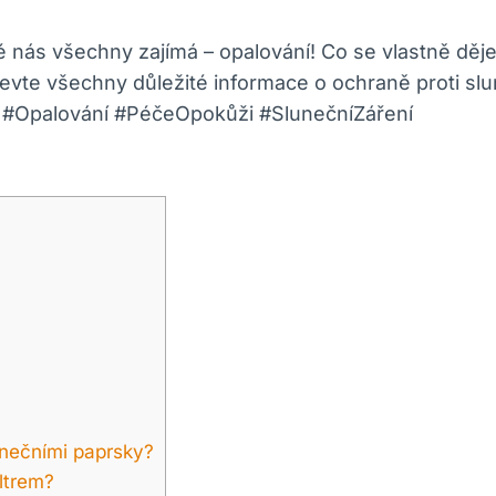
é nás všechny zajímá – opalování! Co se vlastně dě
jevte všechny důležité informace o ochraně proti sl
🔥 #Opalování #PéčeOpokůži #SlunečníZáření
unečními paprsky?
iltrem?