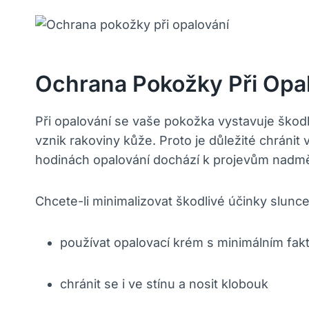
Ochrana Pokožky Při Opa
Při opalování se vaše pokožka vystavuje ško
vznik rakoviny kůže. Proto je důležité chrá
hodinách opalování dochází k projevům nadměr
Chcete-li minimalizovat škodlivé účinky slunc
používat opalovací krém s minimálním fa
chránit se i ve stínu a nosit klobouk