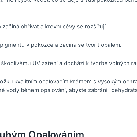
ačíná ohřívat a krevní cévy se rozšiřují.
pigmentu v pokožce a začíná se tvořit opálení.
 škodlivému UV záření a dochází k tvorbě volných ra
 pokožku kvalitním opalovacím krémem s vysokým oc
dně vody během opalování, abyste zabránili dehydrata
Dlouhým Opalováním