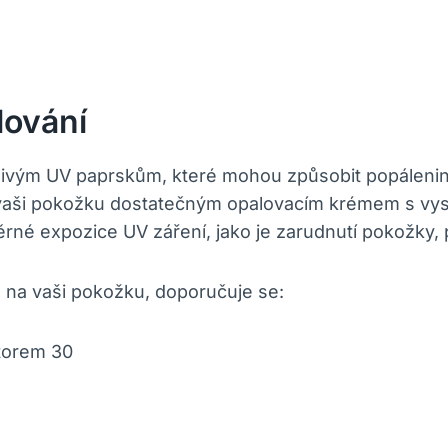
lování
dlivým UV paprskům, které mohou způsobit popáleni
nit vaši pokožku dostatečným opalovacím krémem s 
né expozice UV záření, jako je zarudnutí pokožky, 
e na vaši pokožku, doporučuje se:
ktorem 30