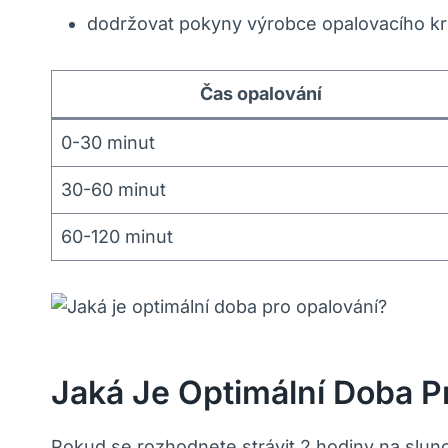
dodržovat pokyny výrobce opalovacího k
Čas opalování
0-30 minut
30-60 minut
60-120 minut
Jaká Je Optimální Doba P
Pokud se rozhodnete strávit 2 hodiny na slunc