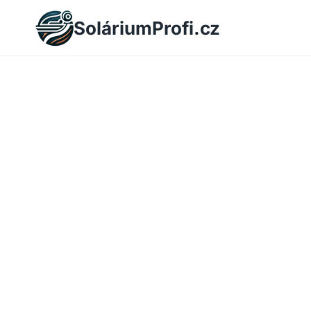
Skip
SoláriumProfi.cz
to
content