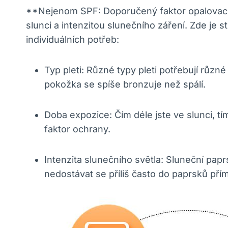
**Nejenom SPF: Doporučený faktor opalovacího
slunci a intenzitou slunečního záření. Zde je
individuálních potřeb:
Typ pleti: Různé typy pleti potřebují různ
pokožka se spíše bronzuje než spálí.
Doba expozice: Čím déle jste ve slunci, tí
faktor ochrany.
Intenzita slunečního světla: Sluneční papr
nedostávat se příliš často do paprsků př