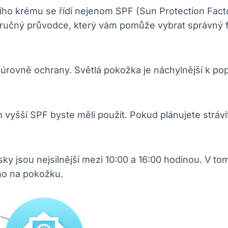
 krému se řídí nejenom SPF (Sun Protection Factor)
 stručný průvodce, který vám pomůže vybrat správný
é úrovně ochrany. Světlá pokožka je náchylnější k po
m vyšší SPF byste měli použít. Pokud plánujete strávi
sky jsou nejsilnější mezi 10:00 a 16:00 hodinou. V to
ímo na pokožku.