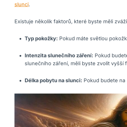
slunci
.
Existuje několik faktorů, které byste měli zvá
Typ pokožky:
Pokud máte světlou pokož
Intenzita slunečního záření:
Pokud budete 
slunečního záření, měli byste zvolit vyšší 
Délka pobytu na slunci:
Pokud budete na sl