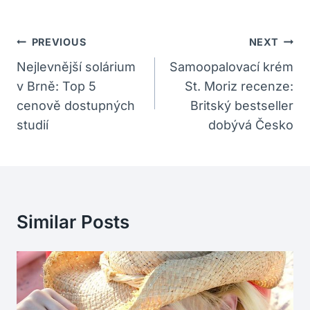
Navigace
PREVIOUS
NEXT
Pro
Nejlevnější solárium
Samoopalovací krém
v Brně: Top 5
St. Moriz recenze:
Příspěvek
cenově dostupných
Britský bestseller
studií
dobývá Česko
Similar Posts