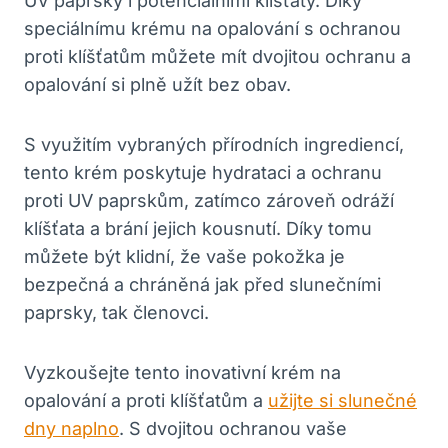
UV paprsky i potenciálními klíšťaty. Díky
speciálnímu krému na opalování s ochranou
proti klíšťatům můžete mít dvojitou ochranu a
opalování si plně užít bez obav.
S využitím vybraných přírodních ingrediencí,
tento krém poskytuje hydrataci a ochranu
proti UV paprskům, zatímco zároveň odráží
klíšťata a brání jejich kousnutí. Díky tomu
můžete být klidní, že vaše pokožka je
bezpečná a chráněná jak před slunečními
paprsky, tak členovci.
Vyzkoušejte tento inovativní krém na
opalování a proti klíšťatům a
užijte si slunečné
dny naplno
. S dvojitou ochranou vaše