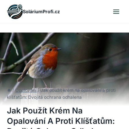
Skip
SoláriumProfi.cz
to
content
/
Opalování
/
Jak použít krém na opalování a proti
klíšťatům: Dvojitá ochrana odhalena
Jak Použít Krém Na
Opalování A Proti Klíšťatům: