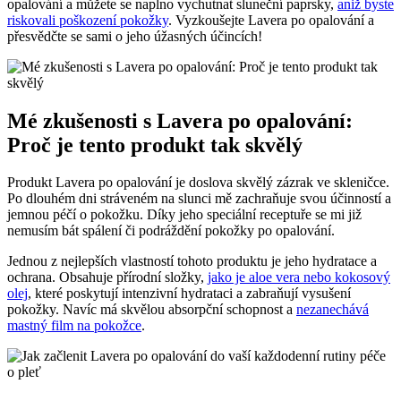
opalování a můžete se naplno vychutnat sluneční paprsky,
aniž byste
riskovali poškození pokožky
. Vyzkoušejte Lavera po opalování a
přesvědčte se sami o jeho úžasných účincích!
Mé zkušenosti s Lavera po opalování:
Proč je tento produkt tak skvělý
Produkt Lavera po opalování je doslova skvělý zázrak ve skleničce.
Po dlouhém dni stráveném na slunci mě zachraňuje svou účinností a
jemnou péčí o pokožku. Díky jeho speciální receptuře se mi již
nemusím bát spálení či podráždění pokožky po opalování.
Jednou z nejlepších vlastností tohoto produktu je jeho hydratace a
ochrana. Obsahuje přírodní složky,
jako je aloe vera nebo kokosový
olej
, které poskytují intenzivní hydrataci a zabraňují vysušení
pokožky. Navíc má skvělou absorpční schopnost a
nezanechává
mastný film na pokožce
.