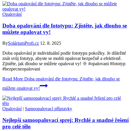
Opalování
Doba opalování dle fototypu: Zjistěte, jak dlouho se
můžete opalovat vy!
By
SoláriumProfi.cz
12. 8. 2025
Doba opalování je individuální podle fototypu pokožky. Je důležité
znát svůj fototyp, abyste se mohli opalovat bezpečně a efektivně.
Zjistěte, jak dlouho se můžete opalovat vy! 🌞 #opalovani #fototyp
#bezpecneopalovani
Read More
Doba opalování dle fototypu: Zjistěte, jak dlouho se
můžete opalovat vy!
Opalování
|
Samoopalovací přípravky
Nejlepší samoopalovací sprej: Rychlé a snadné řešení
pro celé tělo