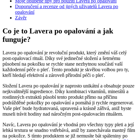
Moje oblíbené tipy pro použití Lavera po opalování
Doporučení a recenze od jiných uživatelů Lavera po
opalování
Závěr
Co je to Lavera po opalování a jak
funguje?
Lavera po opalování je revoluční produkt, který změní váš celý
post-opalovací rituál. Díky své jedinečné složení a šetrnému
působení na pokožku se rychle stane nezbytnou součástí vaší
každodenní péče o pleť. Tento produkt je skvělou volbou pro ty,
kteří hledají efektivní a zároveň přírodní péči o pleť.
Složení Lavera po opalování je naprosto unikátní a obsahuje pouze
nejkvalitnější ingredience. Díky kombinaci vitamínů, minerálů a
rostlinných extraktů působí tento produkt přímo na příčinu
podrážděné pokožky po opalování a pomáhá ji rychle regenerovat.
Vaše pleť bude hydratovaná, upravená a krásně zářivá, aniž byste
museli trávit hodiny nad náročným post-opalovacím rituálem.
Navíc, Lavera po opalování je vhodná pro všechny typy pleti a její
lehká textura se snadno vstřebává, aniž by zanechávala mastný film
na pokožce. S tímto produktem se již nemusíte bát spáleniny po