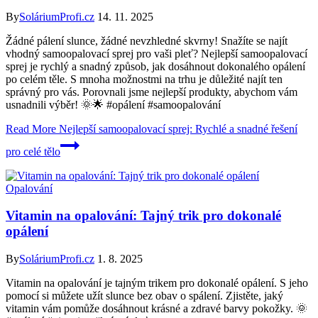
By
SoláriumProfi.cz
14. 11. 2025
Žádné pálení slunce, žádné nevzhledné skvrny! Snažíte se najít
vhodný samoopalovací sprej pro vaši pleť? Nejlepší samoopalovací
sprej je rychlý a snadný způsob, jak dosáhnout dokonalého opálení
po celém těle. S mnoha možnostmi na trhu je důležité najít ten
správný pro vás. Porovnali jsme nejlepší produkty, abychom vám
usnadnili výběr! 🌞🌟 #opálení #samoopalování
Read More
Nejlepší samoopalovací sprej: Rychlé a snadné řešení
pro celé tělo
Opalování
Vitamin na opalování: Tajný trik pro dokonalé
opálení
By
SoláriumProfi.cz
1. 8. 2025
Vitamin na opalování je tajným trikem pro dokonalé opálení. S jeho
pomocí si můžete užít slunce bez obav o spálení. Zjistěte, jaký
vitamin vám pomůže dosáhnout krásné a zdravé barvy pokožky. 🌞