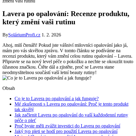
změní vaši rutinu
Lavera po opalování: Recenze produktu,
který změní vaši rutinu
By
SoláriumProfi.cz
1. 2. 2026
Ahoj, milí čtenáři! Pokud jste vášniví milovníci opalování jako já,
mám pro vás skvělou zprávu. V tomto článku se podíváme na
recenzi produktu, který vám změní celou rutinu opalování – Lavera.
Připravte se na nový level péče o pokožku a nechte se okouzlit touto
úžasnou značkou. Čtěte dál a zjistěte, proč se Lavera stane
neodmyslitelnou součástí vaší letní beauty rutiny!
Obsah
Co je to Lavera po opalování a jak funguje?
Mé zkušenosti s Lavera po opalování: Proč je tento produkt
tak skvělý
Jak začlenit Lavera po opalování do vaší každodenní rutiny
péče o pleť
Proč byste měli zvážit investici do Lavera po opalování
Jaký typ pleti se hodí pro použití Lavera po opalování