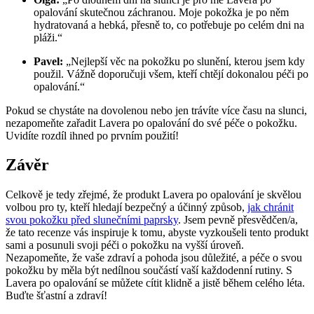
opalování skutečnou záchranou. Moje pokožka je po něm
hydratovaná a hebká, přesně to, co potřebuje po celém dni na
pláži.“
Pavel:
„Nejlepší věc na pokožku po slunění, kterou jsem kdy
použil. Vážně doporučuji všem, kteří chtějí dokonalou péči po
opalování.“
Pokud se chystáte na dovolenou nebo jen trávíte více času na slunci,
nezapomeňte zařadit Lavera po opalování do své péče o pokožku.
Uvidíte rozdíl ihned po prvním použití!
Závěr
Celkově je tedy zřejmé, že produkt Lavera po opalování je skvělou
volbou pro ty, kteří hledají bezpečný a účinný způsob,
jak chránit
svou pokožku před slunečními paprsky
. Jsem pevně přesvědčen/a,
že tato recenze vás inspiruje k tomu, abyste vyzkoušeli tento produkt
sami a posunuli svoji péči o pokožku na vyšší úroveň.
Nezapomeňte, že vaše zdraví a pohoda jsou důležité, a péče o svou
pokožku by měla být nedílnou součástí vaší každodenní rutiny. S
Lavera po opalování se můžete cítit klidně a jistě během celého léta.
Buďte šťastní a zdraví!