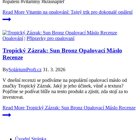
#opálení #vitaminy #krásnápleť
Read More
Vitamin na opalování: Tajný trik pro dokonalé opálení
Opalování
|
Přípravky pro opalovaní
Tropický Zázrak: Sun Bronz Opalovací Máslo
Recenze
By
SoláriumProfi.cz
31. 3. 2026
V dnešní recenzi se podíváme na populární opalovací máslo od
značky Tropický Zázrak. Jaký je jeho účinek, vůně a textura?
Pojďme se podívat blíže na tento produkt a zjistit, zda stojí za to
investovat.
Read More
Tropický Zázrak: Sun Bronz Opalovací Máslo Recenze
Úvodní Stránka