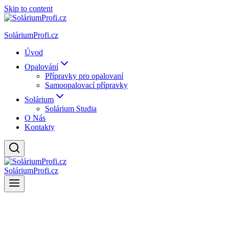
Skip to content
SoláriumProfi.cz
Úvod
Opalování
Přípravky pro opalovaní
Samoopalovací přípravky
Solárium
Solárium Studia
O Nás
Kontakty
SoláriumProfi.cz