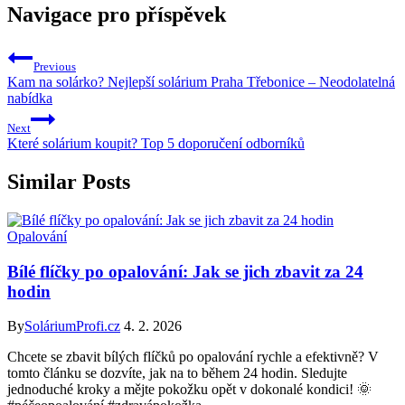
Navigace pro příspěvek
Previous
Kam na solárko? Nejlepší solárium Praha Třebonice – Neodolatelná
nabídka
Next
Které solárium koupit? Top 5 doporučení odborníků
Similar Posts
Opalování
Bílé flíčky po opalování: Jak se jich zbavit za 24
hodin
By
SoláriumProfi.cz
4. 2. 2026
Chcete se zbavit bílých flíčků po opalování rychle a efektivně? V
tomto článku se dozvíte, jak na to během 24 hodin. Sledujte
jednoduché kroky a mějte pokožku opět v dokonalé kondici! 🌞