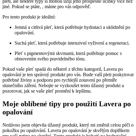
pleti, ale některé typy si mohou užijí jeho prospěšné účinky více než
jiné. Pokud se ptáte, , máme pro vás odpověď.
Pro tento produkt je ideální:
Jemná a citlivá pleť, která potřebuje hydrataci a uklidnění po
opalování.
Suchá pleť, která potřebuje intenzivní vyživení a regeneraci.
Pleť s pigmentovými skvrnami, která potřebuje pomoc s
obnovením svého pravidelného tónu.
Pokud vaše pleť spadá do některé z těchto kategorií, Lavera po
opalování je ten správný produkt pro vás. Bude vaší pleti poskytovat
potřebné živiny a podporu pro rychlejší zotavení po přemíře
slunečního záření. Nebojte se vyzkoušet tento úžasný produkt a
pozorovat, jak se vaše pleť promění k lepšímu.
Moje oblíbené tipy pro použití Lavera po
opalování
Nedávno jsem objevila úžasný produkt, který mi změnil celou péči o
pokožku po opalování. Lavera po opalování je skvělým doplňkem
pro vaši rutinu po slunění. Tento produkt je bohatý na hydratační