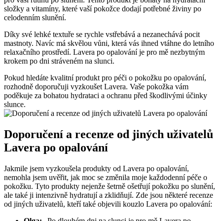
složky a vitamíny, které vaší pokožce dodají potřebné živiny po
celodenním slunění.
Díky své lehké textuře se rychle vstřebává a nezanechává pocit
mastnoty. Navíc má skvělou vůni, která vás ihned vtáhne do letního
relaxačního prostředí. Lavera po opalování je pro mě nezbytným
krokem po dni stráveném na slunci.
Pokud hledáte kvalitní produkt pro péči o pokožku po opalování,
rozhodně doporučuji vyzkoušet Lavera. Vaše pokožka vám
poděkuje za bohatou hydrataci a ochranu před škodlivými účinky
slunce.
Doporučení a recenze od jiných uživatelů
Lavera po opalování
Jakmile jsem vyzkoušela produkty od Lavera po opalování,
nemohla jsem uvěřit, jak moc se změnila moje každodenní péče o
pokožku. Tyto produkty nejenže šetrně ošetřují pokožku po slunění,
ale také ji intenzivně hydratují a zklidňují. Zde jsou některé recenze
od jiných uživatelů, kteří také objevili kouzlo Lavera po opalování:
Olga:
„Po dlouhém dni na slunci je pro mě Lavera po