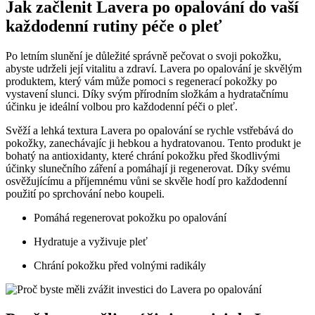
Jak začlenit Lavera po opalování do vaší
každodenní rutiny péče o pleť
Po letním slunění je důležité správně pečovat o svoji pokožku,
abyste udrželi její vitalitu a zdraví. Lavera po opalování je skvělým
produktem, který vám může pomoci s regenerací pokožky po
vystavení slunci. Díky svým přírodním složkám a hydratačnímu
účinku je ideální volbou pro každodenní péči o pleť.
Svěží a lehká textura Lavera po opalování se rychle vstřebává do
pokožky, zanechávajíc ji hebkou a hydratovanou. Tento produkt je
bohatý na antioxidanty, které chrání pokožku před škodlivými
účinky slunečního záření a pomáhají ji regenerovat. Díky svému
osvěžujícímu a příjemnému vůni se skvěle hodí pro každodenní
použití po sprchování nebo koupeli.
Pomáhá regenerovat pokožku po opalování
Hydratuje a vyživuje pleť
Chrání pokožku před volnými radikály