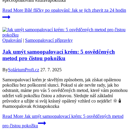
#péčeopoalování #zdravápokožka
Read More
Bílé flíčky po opalování: Jak se jich zbavit za 24 hodin
Opalování
|
Samoopalovací přípravky
Jak umýt samoopalovací krém: 5 osvědčených
metod pro čistou pokožku
By
SoláriumProfi.cz
27. 7. 2025
Samoopalovací krém je skvělým způsobem, jak získat opálenou
pokožku bez poškození slunci. Pokud si ale nevíte rady, jak ho
odstranit, máme pro vás 5 osvědčených metod, které vám pomohou
udržet vaši pokožku čistou a zdravou. Sledujte náš základní
průvodce a užijte si svůj krásný opálený vzhled co nejdéle! 🌞🧴
#samoopalovak #cistapokozka
Read More
Jak umýt samoopalovací krém: 5 osvědčených metod
pro čistou pokožku