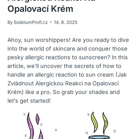
Opalovací Krém
By
SoláriumProfi.cz
14. 8. 2025
Ahoy, sun ⁣worshippers!‌ Are you ⁢ready​ to dive
into the world ‍of‌ skincare ‌and conquer those
pesky allergic reactions⁤ to sunscreen? In this
‌article, we’ll ⁤uncover the secrets of how‍ to⁤
handle an allergic reaction to sun cream (Jak
Zvládnout Alergickou Reakci​ na Opalovací
‍Krém) like a pro. So grab your shades ‍and
let’s get started!