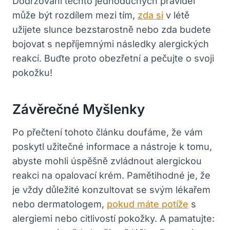
Dodržování těchto jednoduchých ‌pravidel
může ​být rozdílem mezi tím,
zda si
​v létě
‍užijete slunce⁣ bezstarostně nebo‍ zda‍ budete
bojovat ⁤s⁣ nepříjemnými následky alergických
reakcí. Buďte proto⁤ obezřetní⁤ a pečujte o svoji
pokožku!
Závěrečné Myšlenky
Po přečtení tohoto článku doufáme, že vám
⁣poskytl užitečné informace a nástroje k tomu,
abyste mohli úspěšně ‍zvládnout ⁤alergickou
reakci na opalovací krém. Pamětihodné je, že⁢
je vždy​ důležité⁤ konzultovat se svým ‌lékařem‍
nebo ⁣dermatologem,
pokud máte potíže
⁣ s
alergiemi nebo citlivostí pokožky. A pamatujte: