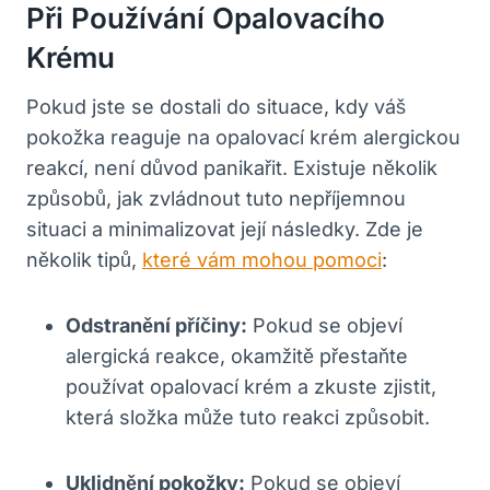
Při Používání Opalovacího
Krému
Pokud jste se​ dostali do situace, kdy váš‌
pokožka reaguje na opalovací⁢ krém alergickou
reakcí, není důvod panikařit. Existuje několik‌
způsobů, ‍jak zvládnout⁤ tuto nepříjemnou
situaci a ‍minimalizovat její⁤ následky. Zde ‍je
několik tipů,
které vám mohou pomoci
:
Odstranění příčiny:
⁣Pokud se objeví
alergická ‌reakce, okamžitě přestaňte
používat opalovací krém a ​zkuste zjistit,
⁤která složka může tuto reakci způsobit.
Uklidnění pokožky:
Pokud se objeví ​