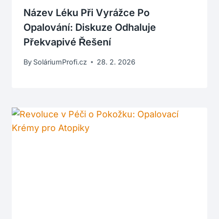
Název Léku Při Vyrážce Po
Opalování: Diskuze Odhaluje
Překvapivé Řešení
By
SoláriumProfi.cz
28. 2. 2026