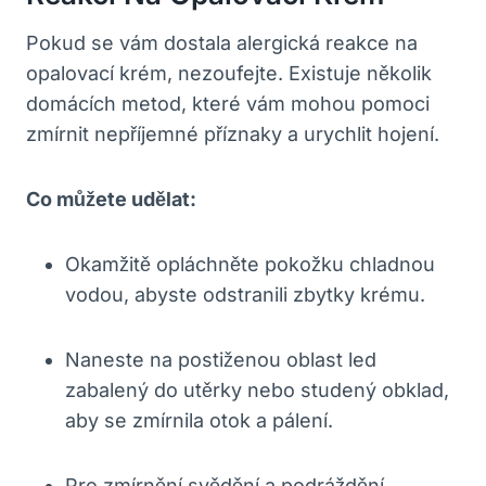
Pokud⁤ se vám dostala alergická‌ reakce na‍
opalovací krém, nezoufejte. ⁣Existuje několik‌
domácích metod, ⁤které ⁤vám mohou pomoci
zmírnit nepříjemné příznaky a urychlit hojení.
Co můžete udělat:
Okamžitě opláchněte pokožku chladnou‌
vodou, ‍abyste odstranili zbytky ⁤krému.
Naneste na postiženou oblast led
zabalený do utěrky⁣ nebo ​studený obklad,
aby se‍ zmírnila otok a pálení.
Pro zmírnění svědění a podráždění