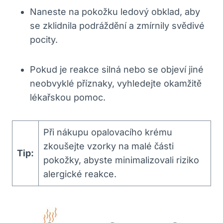
Naneste⁣ na⁢ pokožku ledový ‌obklad, aby
‌se zklidnila‍ podráždění a zmírnily svědivé
pocity.
Pokud je reakce ⁤silná nebo se⁤ objeví jiné
neobvyklé příznaky, ⁢vyhledejte okamžitě
lékařskou pomoc.
Při ​nákupu opalovacího krému
zkoušejte vzorky‍ na malé​ části
Tip:
pokožky, abyste minimalizovali ​riziko
alergické reakce.