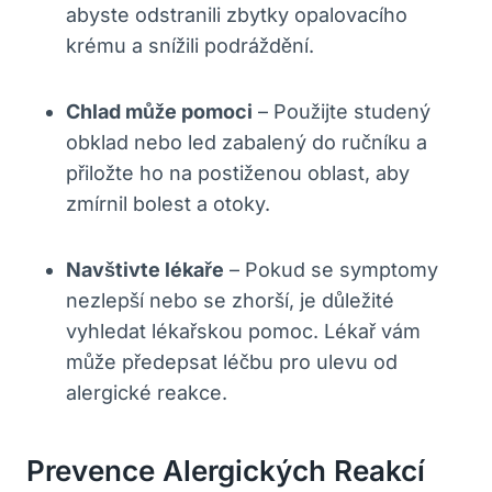
abyste⁢ odstranili ⁤zbytky opalovacího
‌krému a snížili podráždění.
Chlad může pomoci
– Použijte studený
obklad nebo led zabalený do⁣ ručníku a
přiložte ho ‍na⁤ postiženou oblast, aby
zmírnil ‍bolest ⁤a otoky.
Navštivte lékaře
– Pokud se ‍symptomy
nezlepší nebo se zhorší, je důležité
vyhledat​ lékařskou pomoc. Lékař vám‍
může předepsat ⁤léčbu pro ulevu‍ od⁢
alergické reakce.
Prevence Alergických Reakcí