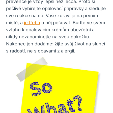
prevence ⁤je‍ vždy lepší ​než ​léčba. Proto si
pečlivě vybírejte opalovací přípravky a⁢ sledujte
své reakce na⁣ ně. Vaše ‌zdraví je na ⁤prvním
místě, a
je třeba
o něj pečovat. Buďte ⁤ve svém
vztahu k​ opalovacím ⁤krémům ⁣obezřetní‍ a
nikdy nezapomínejte ​na svou pokožku.
Nakonec jen dodáme: žijte svůj⁣ život na slunci
s radostí, ⁢ne ⁢s‍ obavami z alergií.