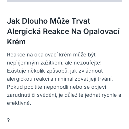
Jak Dlouho Může Trvat⁢
Alergická ⁢reakce⁣ Na​ Opalovací
Krém
Reakce na opalovací ⁤krém může⁣ být
nepříjemným⁢ zážitkem, ale‌ nezoufejte!
Existuje několik způsobů, jak zvládnout
alergickou reakci a minimalizovat její trvání.
Pokud pocítíte ⁣nepohodlí nebo se objeví
zarudnutí či‍ svědění, je‍ důležité ‌jednat rychle a
⁤efektivně.
?