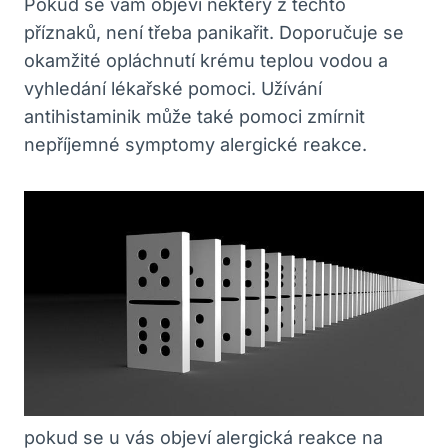
Pokud ⁤se ‌vám​ objeví některý z těchto
‍příznaků, není třeba panikařit. Doporučuje⁤ se⁣
okamžité ⁢opláchnutí krému teplou vodou a
vyhledání lékařské pomoci. ⁣Užívání
antihistaminik může také pomoci zmírnit
nepříjemné symptomy ⁢alergické‌ reakce.
pokud se u vás objeví alergická reakce na