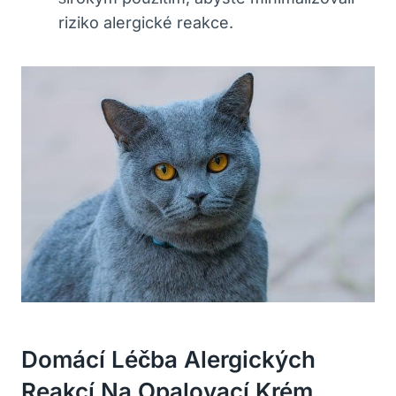
riziko alergické reakce.
Domácí Léčba​ Alergických
Reakcí Na ‍opalovací Krém