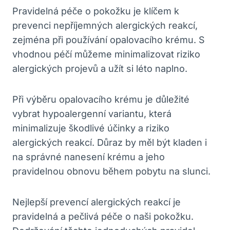
Pravidelná péče o pokožku je ⁢klíčem k⁣
prevenci nepříjemných alergických reakcí,
zejména‌ při používání ⁢opalovacího krému. S
vhodnou péčí⁢ můžeme minimalizovat ⁢riziko⁤
alergických projevů⁣ a ⁢užít si léto naplno.
Při výběru opalovacího krému je důležité
vybrat hypoalergenní variantu, která
minimalizuje škodlivé účinky a ‌riziko
alergických‍ reakcí. ‌Důraz by měl být kladen i
na ​správné nanesení ⁢krému a jeho
pravidelnou obnovu během pobytu na slunci.
Nejlepší prevencí alergických⁤ reakcí​ je
pravidelná​ a pečlivá péče o naši ⁣pokožku.⁢