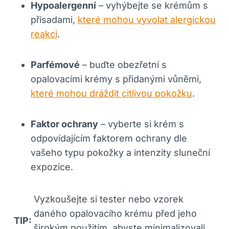
Hypoalergenní
– vyhýbejte se krémům‍ s
přísadami,
které mohou vyvolat alergickou
reakci
.
Parfémové
– ⁢buďte obezřetní s
opalovacími krémy s přidanými vůněmi,
které mohou dráždit citlivou pokožku
.
Faktor ochrany
– vyberte si krém s
odpovídajícím ‍faktorem ochrany dle
vašeho typu‌ pokožky⁤ a intenzity sluneční
expozice.
Vyzkoušejte ‌si⁣ tester nebo vzorek
‌daného opalovacího krému ‍před jeho‍
TIP:
širokým‍ použitím, abyste minimalizovali