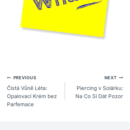
Navigace
PREVIOUS
NEXT
Pro
Čistá Vůně Léta:
Piercing v Solárku:
Opalovací Krém bez
Na Co Si Dát Pozor
Příspěvek
Parfemace