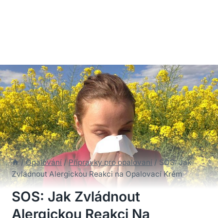
/
Opalování
/
Přípravky pro opalovaní
/
SOS: Jak
Zvládnout Alergickou Reakci na Opalovací Krém
SOS: Jak Zvládnout
Alergickou Reakci Na