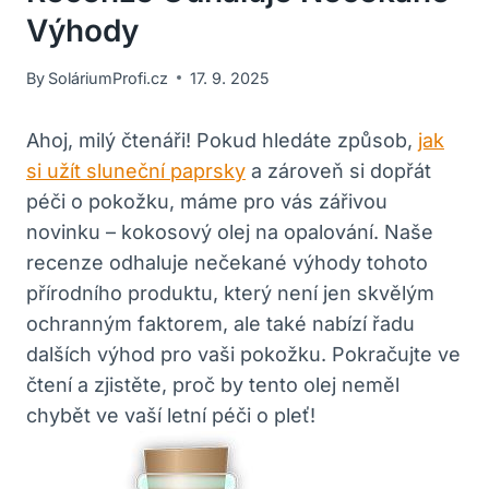
Výhody
By
SoláriumProfi.cz
17. 9. 2025
Ahoj, milý čtenáři! Pokud hledáte způsob,
jak
si užít sluneční paprsky
a zároveň si dopřát
péči o pokožku, máme pro vás zářivou
novinku – kokosový olej na opalování. Naše
recenze odhaluje nečekané výhody tohoto
přírodního produktu, který není jen skvělým
ochranným faktorem, ale také nabízí řadu
dalších výhod pro vaši pokožku. Pokračujte ve
čtení a zjistěte, proč by tento olej neměl
chybět ve vaší letní péči o pleť!