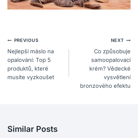
Navigace
PREVIOUS
NEXT
Pro
Nejlepší máslo na
Co způsobuje
opalování: Top 5
samoopalovací
Příspěvek
produktů, které
krém? Vědecké
musíte vyzkoušet
vysvětlení
bronzového efektu
Similar Posts