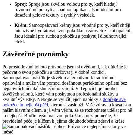
Sprej:
Spreje jsou skvělou volbou pro ty, kteří hledají
rovnoměrné pokrytí a snadnou aplikaci. Jsou ideální pro
dosažení gelové textury a rychlý výsledek.
Krém:
Samoopalovací krémy jsou vhodné pro ty, kteří chtějí
intenzivně hydratovat svou pokožku a zároveň získat opálení.
Jsou ideální pro suchou pokožku a poskytují dlouhotrvající
efekt.
Závěrečné poznámky
Po prostudování tohoto průvodce jsem si uvědomil, jak důležité je
pečovat o svou pokožku a udržovat ji v dobré kondici.
Samoopalovací nástřik je skvělou alternativou k tradičnímu
opalování a může vám pomoci dosáhnout perfektního opálení bez
negativních účinků slunečního záření. V Teplicích je mnoho
skvělých salonů, které vám poskytnou profesionální služby a
kvalitní výsledky. Nebojte se využít jejich nabídky a
dopřejte své
pokožce tu nejlepší péči
, kterou si zaslouží. Vaše zdraví a krása jsou
naším hlavním cílem, a já vám věřím, že se rozhodnete udělat pro ně
to nejlepší. Buďte pyšní na svou pokožku a nezapomeňte, že
pravidelná péče je klíčem k jejímu dlouhodobému zdraví a kráse.