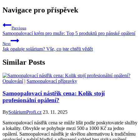
Navigace pro příspěvek
Previous
Samoopalovací krém pro muže: Top 5 produktů pro pánské opálení
Next
Jak opaluje solárium? Vše, co jste chtěli vědět
Similar Posts
Opalování
|
Samoopalovací přípravky
Samoopalovací nástřik cena: Kolik stojí
profesionální opálení?
By
SoláriumProfi.cz
23. 11. 2025
Samoopalovací nástřik cena se může lišit podle poskytovatele služby
a lokality. Obvykle se pohybuje mezi 500 a 1000 Kč za jedno
opálení. Samoopalovací nástřik je skvělou alternativou k tradičnímu
opalování a nabízí hladký a přirozený vzhled bez rizika spálení.