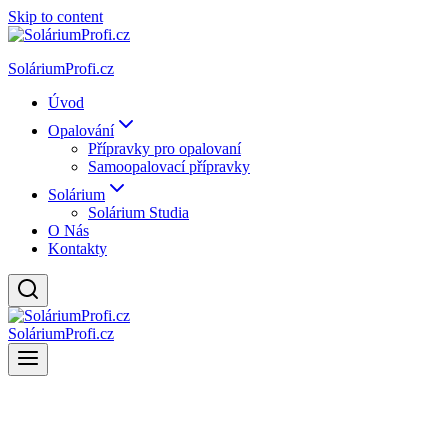
Skip to content
SoláriumProfi.cz
Úvod
Opalování
Přípravky pro opalovaní
Samoopalovací přípravky
Solárium
Solárium Studia
O Nás
Kontakty
SoláriumProfi.cz