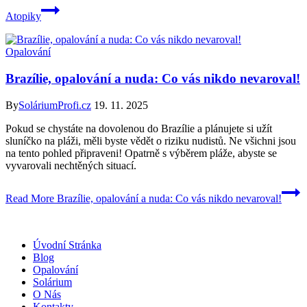
Atopiky
Opalování
Brazílie, opalování a nuda: Co vás nikdo nevaroval!
By
SoláriumProfi.cz
19. 11. 2025
Pokud se chystáte na dovolenou do Brazílie a plánujete si užít
sluníčko na pláži, měli byste vědět o riziku nudistů. Ne všichni jsou
na tento pohled připraveni! Opatrně s výběrem pláže, abyste se
vyvarovali nechtěných situací.
Read More
Brazílie, opalování a nuda: Co vás nikdo nevaroval!
Úvodní Stránka
Blog
Opalování
Solárium
O Nás
Kontakty