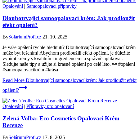
Opalování
|
Samoopalovací přípravky
Dlouhotrvající samoopalovací krém: Jak prodloužit
efekt opálení?
By
SoláriumProfi.cz
21. 10. 2025
Je vaše opálení rychle blednutí? Dlouhotrvající samoopalovací krém
může být řešením! Abychom prodloužili efekt opálení, je důležité
vybírat krémy s kvalitními ingrediencemi a správně aplikovat.
Sledujte naše tipy a užijte si krásné opálení po celé léto. 🌞 #opálení
#samoopalovacíkrém #krása
Read More
Dlouhotrvající samoopalovací krém: Jak prodloužit efekt
opálení?
Opalování
|
Přípravky pro opalovaní
Zelená Volba: Eco Cosmetics Opalovací Krém
Recenze
By
SoláriumProfi.cz
17. 8. 2025