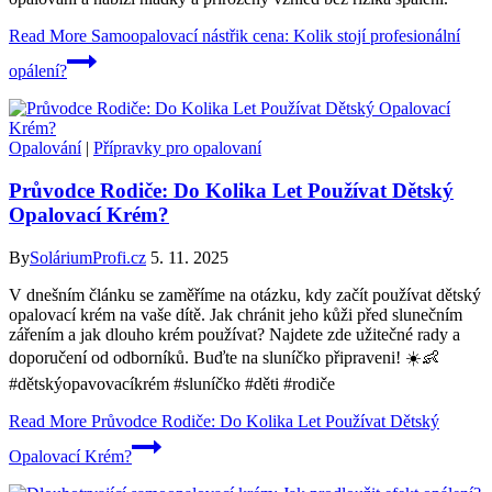
Read More
Samoopalovací nástřik cena: Kolik stojí profesionální
opálení?
Opalování
|
Přípravky pro opalovaní
Průvodce Rodiče: Do Kolika Let Používat Dětský
Opalovací Krém?
By
SoláriumProfi.cz
5. 11. 2025
V dnešním článku se zaměříme na otázku, kdy začít používat dětský
opalovací krém na vaše dítě. Jak chránit jeho kůži před slunečním
zářením a jak dlouho krém používat? Najdete zde užitečné rady a
doporučení od odborníků. Buďte na sluníčko připraveni! ☀️👶
#dětskýopavovacíkrém #sluníčko #děti #rodiče
Read More
Průvodce Rodiče: Do Kolika Let Používat Dětský
Opalovací Krém?