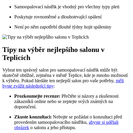
Samoopalovací nástřik je vhodný pro všechny typy pleti
Poskytuje rovnoměrné a dlouhotrvající opálení
Není po něm zapotřebí dlouhé týdny hojit spáleniny
Tipy na výběr nejlepšího salonu v
Teplicích
Vybrat ten správný salon pro samoopalovací nástřik může být
skutečně obtížné, zejména v městě Teplice, kde je mnoho možností
k výběru. Pokud hledáte ten nejlepší salon pro vaše potřeby,
měli
byste zvážit následující tipy
:
Prozkoumejte recenze:
Přečtěte si názory a zkušenosti
zákazníků online nebo se zeptejte svých známých na
doporučení.
Zkuste konzultaci:
Nebojte se požádat o konzultaci před
provedením samoopalovacího nástřiku,
abyste si udělali
obrázek
o salonu a jeho přístupu.