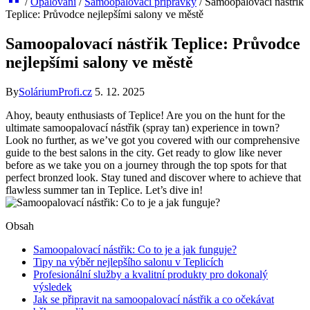
/
Opalování
/
Samoopalovací přípravky
/
Samoopalovací nástřik
Teplice: Průvodce nejlepšími salony ve městě
Samoopalovací nástřik Teplice: Průvodce
nejlepšími salony ve městě
By
SoláriumProfi.cz
5. 12. 2025
Ahoy, beauty enthusiasts of Teplice! Are you on the hunt for the
ultimate samoopalovací nástřik (spray tan) experience in town?
Look no further, as we’ve got you covered with our comprehensive
guide to the best salons in the city. Get ready to glow like never
before as we take you on a journey through the top spots for that
perfect bronzed look. Stay tuned and discover where to achieve that
flawless summer tan in Teplice. Let’s dive in!
Obsah
Samoopalovací nástřik: Co to je a jak funguje?
Tipy na výběr nejlepšího salonu v Teplicích
Profesionální služby a kvalitní produkty pro dokonalý
výsledek
Jak se připravit na samoopalovací nástřik a co očekávat