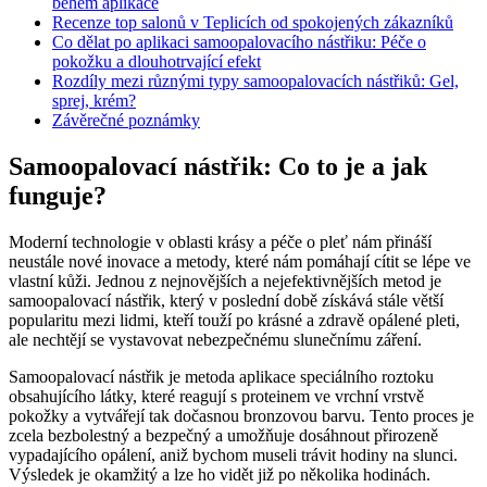
během aplikace
Recenze top salonů v Teplicích od spokojených zákazníků
Co dělat po aplikaci samoopalovacího nástřiku: Péče o
pokožku a dlouhotrvající efekt
Rozdíly mezi různými typy samoopalovacích nástřiků: Gel,
sprej, krém?
Závěrečné poznámky
Samoopalovací nástřik: Co to je a jak
funguje?
Moderní technologie v oblasti krásy a péče o pleť nám přináší
neustále nové inovace a metody, které nám pomáhají cítit se lépe ve
vlastní kůži. Jednou z nejnovějších a nejefektivnějších metod je
samoopalovací nástřik, který v poslední době získává stále větší
popularitu mezi lidmi, kteří touží po krásné a zdravě opálené pleti,
ale nechtějí se vystavovat nebezpečnému slunečnímu záření.
Samoopalovací nástřik je metoda aplikace speciálního roztoku
obsahujícího látky, které reagují s proteinem ve vrchní vrstvě
pokožky a vytvářejí tak dočasnou bronzovou barvu. Tento proces je
zcela bezbolestný a bezpečný a umožňuje dosáhnout přirozeně
vypadajícího opálení, aniž bychom museli trávit hodiny na slunci.
Výsledek je okamžitý a lze ho vidět již po několika hodinách.