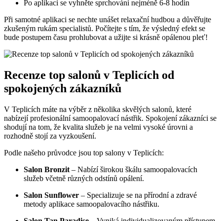
Po aplikaci se vyhněte sprchování nejméně 6-8 hodin
Při samotné aplikaci se nechte unášet relaxační hudbou a důvěřujte
zkušeným rukám specialistů. Počítejte s tím, že výsledný efekt se
bude postupem času prohlubovat a užijte si krásně opálenou pleť!
Recenze top salonů v Teplicích od
spokojených zákazníků
V Teplicích máte na výběr z několika skvělých salonů, které
nabízejí profesionální samoopalovací nástřik. Spokojení zákazníci se
shodují na tom, že kvalita služeb je na velmi vysoké úrovni a
rozhodně stojí za vyzkoušení.
Podle našeho průvodce jsou top salony v Teplicích:
Salon Bronzit
– Nabízí širokou škálu samoopalovacích
služeb včetně různých odstínů opálení.
Salon Sunflower
– Specializuje se na přírodní a zdravé
metody aplikace samoopalovacího nástřiku.
Salon Tan Paradise
– Vyniká individualizovaným přístupem