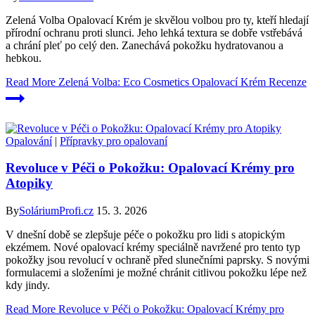
Zelená Volba Opalovací Krém je skvělou volbou pro ty, kteří hledají
přírodní ochranu proti slunci. Jeho lehká textura se dobře vstřebává
a chrání pleť po celý den. Zanechává pokožku hydratovanou a
hebkou.
Read More
Zelená Volba: Eco Cosmetics Opalovací Krém Recenze
Opalování
|
Přípravky pro opalovaní
Revoluce v Péči o Pokožku: Opalovací Krémy pro
Atopiky
By
SoláriumProfi.cz
15. 3. 2026
V dnešní době se zlepšuje péče o pokožku pro lidi s atopickým
ekzémem. Nové opalovací krémy speciálně navržené pro tento typ
pokožky jsou revolucí v ochraně před slunečními paprsky. S novými
formulacemi a složeními je možné chránit citlivou pokožku lépe než
kdy jindy.
Read More
Revoluce v Péči o Pokožku: Opalovací Krémy pro