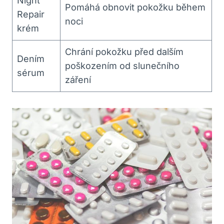
Night
Pomáhá obnovit⁢ pokožku během
Repair
noci
krém
Chrání pokožku před dalším
Dením
⁢poškozením⁤ od slunečního
sérum
záření