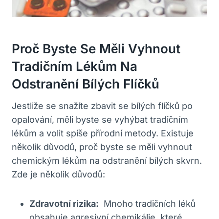
Proč Byste Se Měli Vyhnout
Tradičním Lékům Na
Odstranění Bílých Flíčků
Jestliže se snažíte zbavit se⁣ bílých flíčků po
opalování, měli byste se vyhýbat ​tradičním
lékům a volit ‌spíše přírodní metody. Existuje‌
několik důvodů, proč byste se měli vyhnout
chemickým lékům na odstranění bílých skvrn.
Zde je několik důvodů:
Zdravotní rizika:
⁢ Mnoho tradičních léků
obsahuje agresivní chemikálie, které