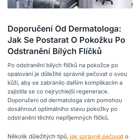
Doporučení Od Dermatologa:
Jak Se⁢ Postarat O Pokožku Po
Odstranění Bílých ⁤flíčků
Po odstranění bílých flíčků na pokožce po
⁢opalování je důležité správně pečovat o svou‌
kůži, aby se zabránilo dalším komplikacím a
zajistila ⁤se ⁤co nejrychlejší‍ regenerace.
Doporučení od dermatologa vám pomohou
dosáhnout optimálního stavu pokožky po
odstranění těchto nepříjemných flíčků.
Několik‍ důležitých tipů,
jak správně pečovat
o