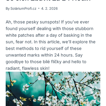
By
SoláriumProfi.cz
4. 2. 2026
Ah, those pesky sunspots! If you’ve ever⁤
found yourself dealing with those stubborn‌
white patches after a day of basking in the
sun, fear not. In this article,​ we’ll explore the
best methods to rid yourself of these
unwanted marks within 24 hours. ‍Say
goodbye to‍ those bílé flíčky and hello to
radiant,⁢ flawless ⁣skin!