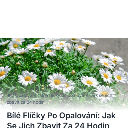
/
Opalování
/
Bílé flíčky po opalování: Jak se jich
zbavit za 24 hodin
Bílé Flíčky Po Opalování: Jak
Se Jich Zbavit Za 24 Hodin