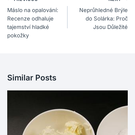
Pro
Máslo na opalování:
Neprůhledné Brýle
Recenze odhaluje
do Solárka: Proč
Příspěvek
tajemství hladké
Jsou Důležité
pokožky
Similar Posts