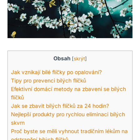
Obsah
[
skrýt
]
Jak ⁢vznikají bílé flíčky po opalování?
Tipy pro prevenci ​bílých flíčků
Efektivní domácí metody na zbavení se bílých
flíčků
Jak se zbavit bílých flíčků za ‌24 hodin?
Nejlepší⁤ produkty pro rychlou eliminaci bílých
skvrn
Proč byste se měli vyhnout tradičním lékům na
odstranění bílých flíčků