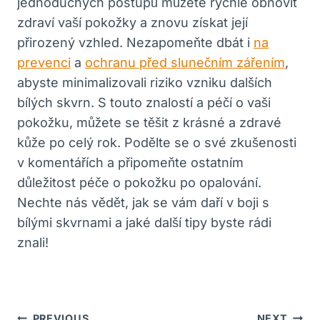
jednoduchých postupů můžete rychle obnovit
zdraví vaší pokožky ​a znovu získat její
přirozený vzhled. Nezapomeňte dbát i
na
prevenci
a
ochranu před slunečním zářením
,
abyste minimalizovali riziko vzniku dalších
bílých skvrn. S touto znalostí a péčí o vaši
pokožku, můžete se ⁣těšit z krásné a zdravé
kůže po celý rok. Podělte se o ⁤své zkušenosti
v komentářích a připomeňte ostatním
důležitost péče o pokožku po opalování.
Nechte ⁤nás vědět, jak se vám daří v boji s
bílými skvrnami a jaké další tipy byste rádi
znali!
Navigace
PREVIOUS
NEXT