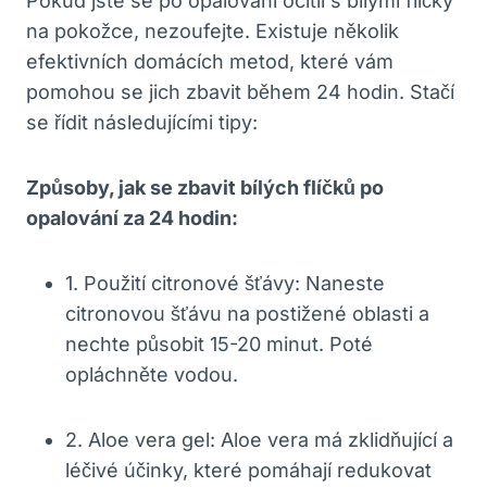
Pokud jste se po opalování ocitli ⁣s bílými flíčky
na⁢ pokožce, nezoufejte. ⁤Existuje několik
efektivních‍ domácích metod, které vám
‍pomohou se jich zbavit během 24 hodin. Stačí
se řídit následujícími tipy:
Způsoby, jak se zbavit bílých flíčků po
opalování za 24 ⁤hodin:
1. Použití⁢ citronové šťávy:⁤ Naneste
citronovou šťávu na postižené oblasti ‌a
nechte​ působit 15-20 ​minut. Poté
opláchněte⁢ vodou.
2. ‍Aloe vera gel: Aloe vera má zklidňující⁢ a
léčivé účinky, které pomáhají redukovat