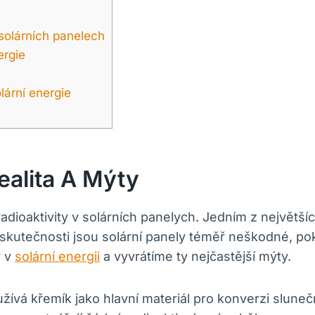
 solárních panelech
ergie
lární energie
ealita A Mýty
dioaktivity v solárních panelych. Jedním z největší
 skutečnosti jsou solární panely téměř neškodné, pok
y v
solární energii
a vyvrátíme ty nejčastější mýty.
užívá křemík jako hlavní materiál pro konverzi sluneč