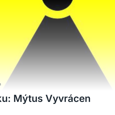
n
rku: Mýtus Vyvrácen