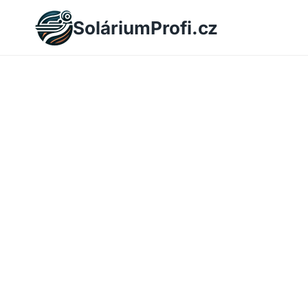
Skip
SoláriumProfi.cz
to
content