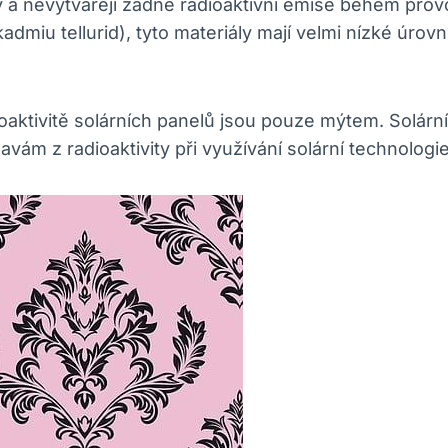
y a nevytvářejí žádné radioaktivní emise během provo
kadmiu tellurid), tyto materiály mají velmi nízké úro
ioaktivitě solárních panelů jsou pouze mýtem. Solárn
avám z radioaktivity při využívání solární technologie