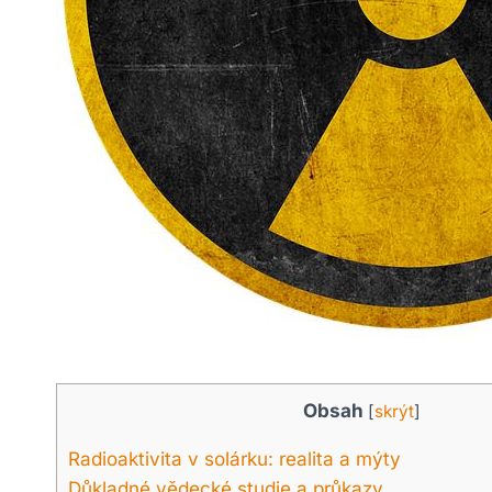
Obsah
[
skrýt
]
Radioaktivita v solárku: realita a mýty
Důkladné vědecké studie a průkazy