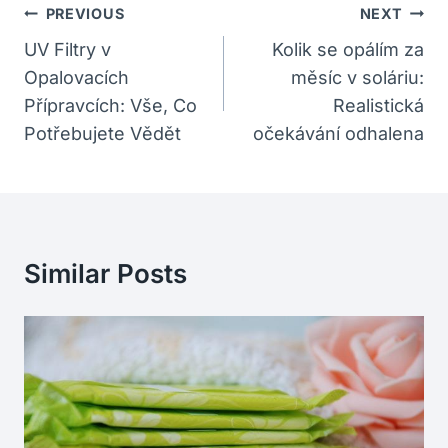
Navigace
PREVIOUS
NEXT
Pro
UV Filtry v
Kolik se opálím za
Opalovacích
měsíc v soláriu:
Příspěvek
Přípravcích: Vše, Co
Realistická
Potřebujete Vědět
očekávání odhalena
Similar Posts