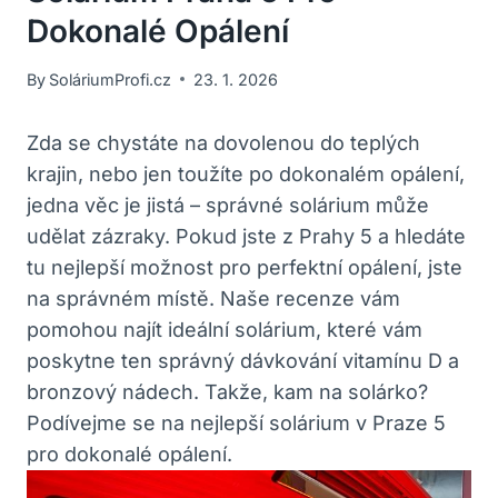
Dokonalé Opálení
By
SoláriumProfi.cz
23. 1. 2026
Zda se chystáte na dovolenou do teplých
krajin, nebo jen toužíte po dokonalém opálení,
jedna věc je‍ jistá – správné solárium může
udělat zázraky. Pokud jste z Prahy 5 a hledáte
tu nejlepší možnost pro perfektní opálení, ​jste
na⁢ správném místě. Naše ​recenze vám
pomohou ⁢najít ideální⁣ solárium,‍ které vám
poskytne ten správný ‍dávkování‍ vitamínu D a
bronzový nádech.⁢ Takže, kam na solárko?⁢
Podívejme se na ​nejlepší solárium ⁢v Praze ⁣5
pro​ dokonalé opálení.