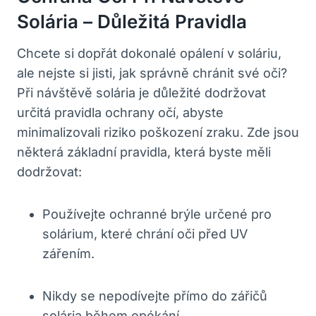
Solária – Důležitá Pravidla
Chcete si dopřát ⁤dokonalé opálení v soláriu,
ale nejste si ‌jisti, ‌jak správně chránit své‍ oči?
Při návštěvě solária je důležité dodržovat
určitá ⁤pravidla ochrany ​očí, abyste
minimalizovali riziko poškození zraku. Zde⁣ jsou
některá základní pravidla, která byste měli
dodržovat:
Používejte‍ ochranné brýle určené‌ pro
solárium,⁣ které chrání oči před UV
zářením.
Nikdy se nepodívejte přímo do ‍zářičů
solária během opékání.