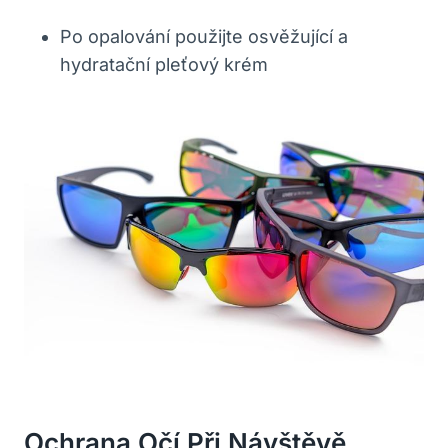
Po opalování použijte​ osvěžující ⁤a
hydratační ⁢pleťový krém
Ochrana Očí Při‍ Návštěvě