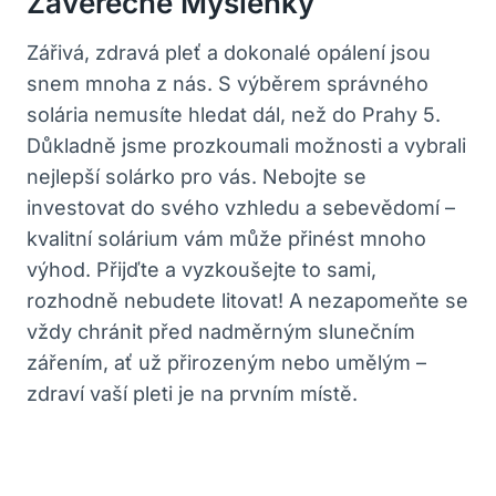
Závěrečné Myšlenky
Zářivá, zdravá pleť a ‌dokonalé opálení jsou
snem mnoha z nás. S výběrem ⁤správného
solária nemusíte ‍hledat dál,​ než do Prahy ‍5.
Důkladně⁢ jsme ‍prozkoumali ⁢možnosti a vybrali
⁤nejlepší solárko ​pro vás.⁣ Nebojte se
investovat do​ svého vzhledu a sebevědomí‍ –
kvalitní solárium vám ‌může přinést mnoho
výhod. Přijďte ⁤a⁣ vyzkoušejte to⁤ sami,​
rozhodně nebudete litovat! A nezapomeňte se
vždy‌ chránit před nadměrným slunečním
zářením, ať ⁣už přirozeným nebo umělým⁢ –
zdraví vaší pleti je‍ na prvním místě.