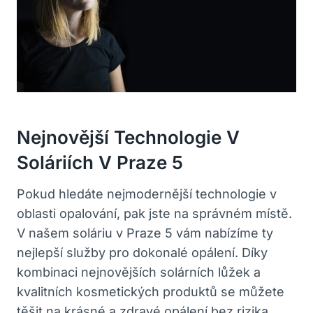
Nejnovější Technologie ⁣v
Soláriích V Praze 5
Pokud hledáte nejmodernější technologie‌ v
oblasti ⁤opalování, ⁢pak jste na správném ⁤místě.
V našem soláriu‌ v ⁤Praze 5 vám nabízíme‍ ty⁤
nejlepší služby ‍pro dokonalé opálení. ⁢Díky
kombinaci nejnovějších solárních lůžek a
kvalitních kosmetických produktů se můžete
těšit na krásné a zdravé opálení bez‍ rizika