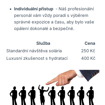
Individuální přístup
​ -​ Náš‌ profesionální⁤
personál​ vám vždy poradí s ⁤výběrem
správné expozice a času, aby bylo vaše⁢
opálení dokonalé a bezpečné.
Služba
Cena
Standardní návštěva​ solária
250 Kč
Luxusní ​zkušenost ​s hydratací
400 Kč