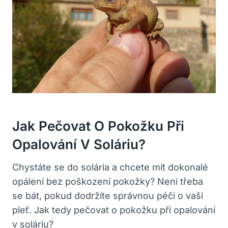
Jak Pečovat ⁢o Pokožku ⁤při
‍opalování V Soláriu?
Chystáte se do solária ⁢a⁢ chcete mít dokonalé
⁤opálení bez poškození‍ pokožky? Není‌ třeba
se bát, ⁤pokud‌ dodržíte ⁢správnou péči ‍o vaši
pleť. Jak‍ tedy pečovat o ​pokožku při⁣ opalování
v soláriu?