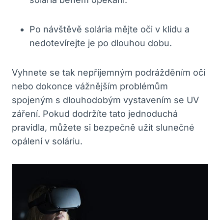
Po‌ návštěvě solária mějte oči v ⁢klidu a
⁤nedotevírejte​ je po dlouhou‌ dobu.
Vyhnete se⁤ tak nepříjemným podrážděním očí
nebo dokonce vážnějším problémům
spojeným s dlouhodobým⁣ vystavením ​se⁤ UV
záření. Pokud dodržíte tato jednoduchá⁤
pravidla,⁢ můžete⁣ si bezpečně užít slunečné​
opálení v ⁤soláriu.