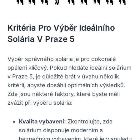
Kritéria ⁢pro Výběr Ideálního
Solária‍ V⁢ Praze 5
Výběr správného solária je pro‌ dokonalé
opálení klíčový. Pokud hledáte ‍ideální solárium
v Praze 5, je‍ důležité brát v ⁢úvahu několik
kritérií, abyste ⁣dosáhli‌ optimálních výsledků.
‍Zde jsou​ některé faktory, které byste měli
zvážit při výběru solária:
Kvalita ⁤vybavení:
​Zkontrolujte, zda‌
solárium ​disponuje moderním a
bezpečným vybavením,⁣ které je v souladu