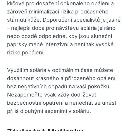
klíčové pro dosažení dokonalého ⁣opálení a
zároveň minimalizaci rizika ⁤předčasného
stárnutí‍ kůže. Doporučení specialistů je ⁤jasné⁣
– nejlepší doba pro návštěvu solária je ‌ráno
nebo⁢ pozdě odpoledne, kdy jsou sluneční‌
paprsky‌ méně intenzivní a ⁢není tak ‌vysoké
riziko ⁢popálení.
Využitím ​solária v optimálním čase můžete
dosáhnout krásného a přirozeného ‌opálení
bez negativních dopadů na vaši​ pokožku.
Nezapomeňte ‍však vždy dodržovat
bezpečnostní opatření a nenechat se unést
příliš dlouhými ‍sezeními v⁣ soláriu.