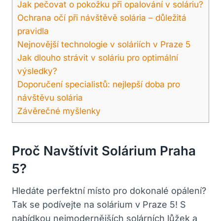
Jak pečovat ⁢o pokožku ⁤při ‍opalování v soláriu?
Ochrana očí při‍ návštěvě solária – důležitá
pravidla
Nejnovější technologie ⁣v soláriích v Praze 5
Jak dlouho strávit v soláriu ‍pro optimální
výsledky?
Doporučení specialistů: nejlepší doba pro
návštěvu solária
Závěrečné myšlenky
Proč ⁣navštívit Solárium⁣ Praha​
5?
Hledáte perfektní místo pro dokonalé opálení?
Tak ⁣se podívejte na ⁣solárium v Praze⁤ 5! S ​
nabídkou⁤ nejmodernějších solárních lůžek a