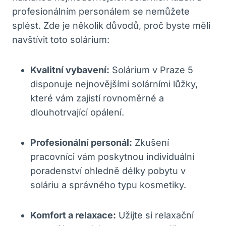
profesionálním personálem se nemůžete
splést. Zde je několik ⁢důvodů, proč byste měli
⁢navštívit‌ toto solárium:
Kvalitní vybavení:
Solárium v ⁢Praze 5
disponuje nejnovějšími solárními lůžky,⁤
které vám zajistí rovnoměrné a
dlouhotrvající opálení.
Profesionální personál:
Zkušení
pracovníci vám​ poskytnou individuální
poradenství ohledně ⁣délky pobytu v
soláriu a správného typu kosmetiky.
Komfort a relaxace:
Užijte si relaxační