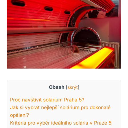
Obsah
[
skrýt
]
Proč ⁣navštívit solárium⁣ Praha​ 5?
Jak si ⁢vybrat nejlepší solárium ​pro dokonalé
opálení?
Kritéria ⁢pro výběr ideálního solária‍ v⁢ Praze 5