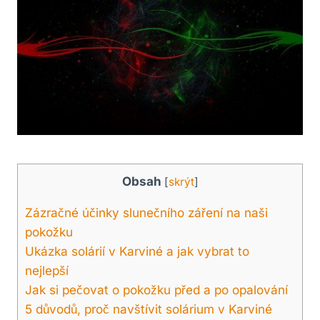
Obsah
[
skrýt
]
Zázračné účinky slunečního záření na naši
pokožku
Ukázka solárií v Karviné a jak vybrat to
nejlepší
Jak si pečovat o pokožku před a po opalování
5 důvodů, proč navštívit solárium v Karviné