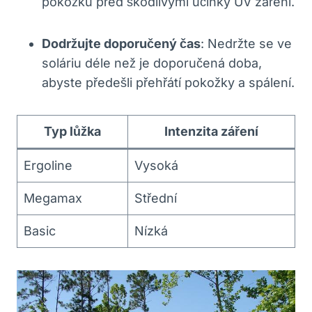
pokožku před škodlivými účinky UV záření.
Dodržujte doporučený čas
: Nedržte se ve
soláriu déle než je doporučená doba,
abyste předešli přehřátí pokožky a spálení.
Typ lůžka
Intenzita záření
Ergoline
Vysoká
Megamax
Střední
Basic
Nízká