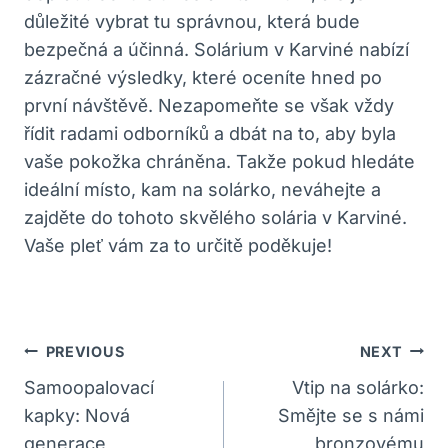
důležité vybrat tu správnou, která bude
bezpečná a účinná. Solárium v Karviné nabízí
zázračné výsledky, které oceníte hned po
první návštěvě. Nezapomeňte se však vždy
řídit radami odborníků a dbát na to, aby byla
vaše pokožka chráněna. Takže pokud hledáte
ideální místo, kam na solárko, neváhejte a
zajděte do tohoto skvělého solária v Karviné.
Vaše pleť vám za to určitě poděkuje!
Navigace
PREVIOUS
NEXT
Pro
Samoopalovací
Vtip na solárko:
kapky: Nová
Smějte se s námi
Příspěvek
generace
bronzovému