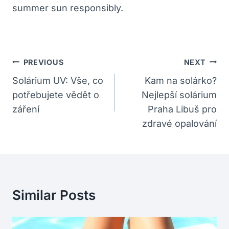
summer sun responsibly.
Navigace
PREVIOUS
NEXT
Pro
Solárium UV: Vše, co
Kam na solárko?
potřebujete vědět o
Nejlepší solárium
Příspěvek
záření
Praha Libuš pro
zdravé opalování
Similar Posts