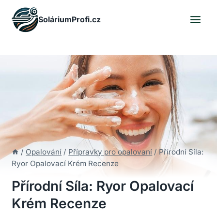
Skip
SoláriumProfi.cz
to
content
/
Opalování
/
Přípravky pro opalovaní
/
Přírodní Síla:
Ryor Opalovací Krém Recenze
Přírodní Síla: Ryor Opalovací
Krém Recenze