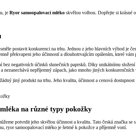
u, je
Ryor samoopalovací mléko
skvělou volbou. Dopřejte si krásné o
u
směle postavit konkurenci na trhu. Jednou z jeho hlavních výhod je če
ně překvapeni jeho účinností a dlouhotrvajícím opálením, které vám 
bez negativních účinků slunečních paprsků. Díky unikátnímu složení s
ti a nezanechává nepříjemný zápach, jako mnoho jiných konkurenčních
dný jiný produkt na trhu. Jeho kvalita, účinnost a cenová dostupnost h
 mléka na různé typy pokožky
eme potvrdit jeho skvělou účinnost a kvalitu. Tato česká značka se s
u, ryor samoopalovací mléko je šetrné k pokožce a příjemně voní.