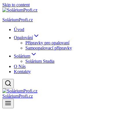
Skip to content
SoláriumProfi.cz
Úvod
Opalování
Přípravky pro opalovaní
Samoopalovací přípravky
Solárium
Solárium Studia
O Nás
Kontakty
SoláriumProfi.cz