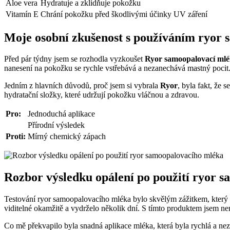
Aloe vera
Hydratuje a zklidňuje pokožku
Vitamín E
Chrání pokožku před škodlivými účinky UV záření
Moje osobní zkušenost s používáním ryor
Před pár týdny jsem se rozhodla vyzkoušet
Ryor samoopalovací ml
nanesení na pokožku se rychle vstřebává a nezanechává mastný pocit.
Jedním z hlavních důvodů, proč jsem si vybrala
Ryor
, byla fakt, že
hydratační složky, které udržují pokožku vláčnou a zdravou.
Pro:
Jednoduchá aplikace
Přírodní výsledek
Proti:
Mírný chemický zápach
Rozbor výsledku opálení po použití ryor 
Testování ryor samoopalovacího mléka bylo skvělým zážitkem, který p
viditelné okamžitě a vydrželo několik dní. S tímto produktem jsem ne
Co mě překvapilo byla snadná aplikace mléka, která byla rychlá a n