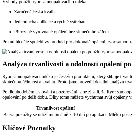
Výhody použití ryor samoopalovacího mléka:
Zaručená česká kvalita
Jednoduchá aplikace a rychlé vstřebání
Přirozeně vyrovnané opálení bez slunečního záření
Pokud hledáte spolehlivý produkt pro dokonalé opálení, ryor samoopal
Analýza trvanlivosti a odolnosti opálení p
Ryor samoopalovací mléko je českým produktem, který slibuje trvanli
skutečnou účinnost a kvalitu. Proto jsme provedli detailní analýzu trva
Po dlouhodobém testování a pozorování jsme zjistili, že Ryor samoop
opalování po delší dobu. Díky tomu můžete vychutnat svůj opálený vz
Trvanlivost opálení
Barva pokožky se udrží minimálně 7-10 dní po aplikaci.
Mléko posky
Klíčové Poznatky