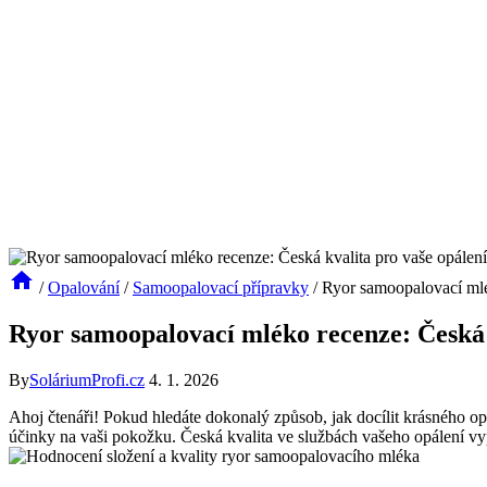
/
Opalování
/
Samoopalovací přípravky
/
Ryor samoopalovací mlé
Ryor samoopalovací mléko recenze: Česká 
By
SoláriumProfi.cz
4. 1. 2026
Ahoj čtenáři! Pokud hledáte dokonalý způsob, jak docílit krásného op
účinky na vaši pokožku. Česká kvalita ve službách vašeho opálení vypadá