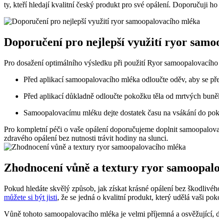
ty, kteří hledají kvalitní český produkt pro své opálení. Doporučuji h
Doporučení pro nejlepší využití ryor sam
Pro dosažení optimálního výsledku při použití Ryor samoopalovacího
Před aplikací samoopalovacího mléka odloučte oděv, aby se př
Před aplikací důkladně odloučte pokožku těla od mrtvých buněk
Samoopalovacímu mléku dejte dostatek času na vsákání do poko
Pro kompletní péči o vaše opálení doporučujeme doplnit samoopalovac
zdravého opálení bez nutnosti trávit hodiny na slunci.
Zhodnocení vůně a textury ryor samoopal
Pokud hledáte skvělý způsob, jak získat krásné opálení bez škodlivéh
můžete si být jisti
, že se jedná o kvalitní produkt, který udělá vaši p
Vůně tohoto samoopalovacího mléka je velmi příjemná a osvěžující, d