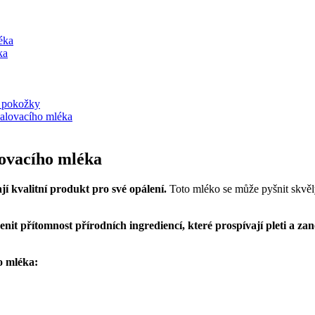
éka
ka
y pokožky
palovacího mléka
lovacího mléka
jí kvalitní produkt pro své opálení.
Toto mléko se může pyšnit skvělý
nit přítomnost přírodních ingrediencí, které prospívají pleti a za
o mléka: