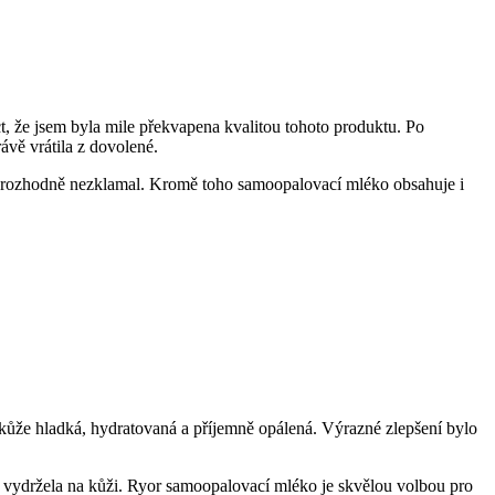
říct, že jsem byla mile překvapena kvalitou tohoto produktu. Po
vě vrátila z dovolené.
mě rozhodně nezklamal. Kromě toho samoopalovací mléko obsahuje i
 kůže hladká, hydratovaná a příjemně opálená. Výrazné zlepšení bylo
o vydržela na kůži. Ryor samoopalovací mléko je skvělou volbou pro