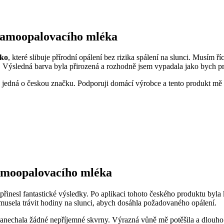
 samoopalovacího mléka
éko
, které slibuje přírodní opálení bez rizika spálení na slunci. Musím 
 Výsledná barva byla přirozená a rozhodně jsem vypadala jako bych prá
 se jedná o českou značku. Podporuji domácí výrobce a tento produkt 
samoopalovacího mléka
řinesl fantastické výsledky. Po aplikaci tohoto českého produktu byla
musela trávit hodiny na slunci, abych dosáhla požadovaného opálení.
ezanechala žádné nepříjemné skvrny. Výrazná vůně mě potěšila a dlouh