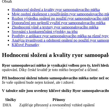
Obsah
Hodnocení složení a kvality ryor samoopalovacího mléka
Moje osobní zkušenost s používáním ryor samoopalovacího ml
Rozbor výsledku opálení po použití ryor samoopalovacího mlé
Doporučení pro nejlepší využití ryor samoopalovacího mléka
Zhodnocení vůně a textury ryor samoopalovacího mléka
Srovnání s konkurenčními výrobky na trhu
Postřehy z aplikace ryor samoopalovacího mléka na různé typ
Analýza trvanlivosti a odolnosti opálení po použití ryor samoo
Klíčové Poznatky
Hodnocení složení a kvality ryor samoopa
Ryor samoopalovací mléko je vynikající volbou pro ty, kteří hleda
opalování. Díky české kvalitě je toto mléko bezpečné a účinné.
Při hodnocení složení tohoto samoopalovacího mléka nelze než oce
že vaše opálení bude nejen krásné, ale i zdravé.
V tabulce níže jsou uvedeny klíčové složky Ryor samoopalovacíh
Složky
Přínosy
DHA
Zajišťuje přirozený a rovnoměrný vzhled opálení