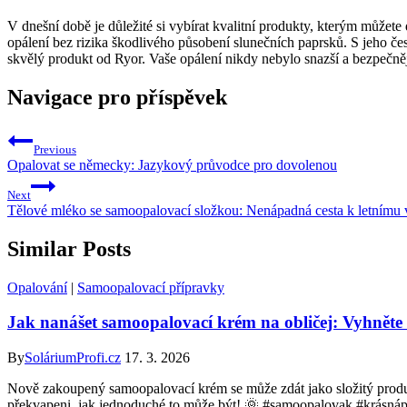
V dnešní době je důležité si vybírat kvalitní produkty, kterým můžete
opálení bez rizika škodlivého působení slunečních paprsků. S jeho čes
skvělý produkt od Ryor. Vaše opálení nikdy nebylo snazší a bezpečněj
Navigace pro příspěvek
Previous
Opalovat se německy: Jazykový průvodce pro dovolenou
Next
Tělové mléko se samoopalovací složkou: Nenápadná cesta k letnímu 
Similar Posts
Opalování
|
Samoopalovací přípravky
Jak nanášet samoopalovací krém na obličej: Vyhnět
By
SoláriumProfi.cz
17. 3. 2026
Nově zakoupený samoopalovací krém se může zdát jako složitý produk
překvapeni, jak jednoduché to může být! 🌞 #samoopalovak #krásnáp