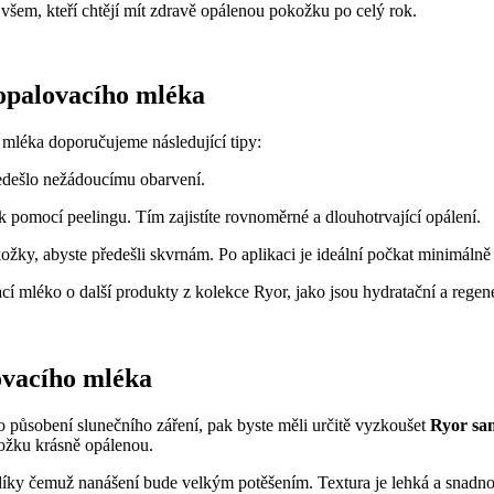
o všem, kteří chtějí mít zdravě opálenou pokožku po celý rok.
oopalovacího mléka
 mléka doporučujeme následující tipy:
edešlo nežádoucímu obarvení.
 pomocí peelingu. Tím zajistíte rovnoměrné a dlouhotrvající opálení.
žky, abyste předešli skvrnám. Po aplikaci je ideální počkat minimálně
í mléko o další produkty z kolekce Ryor, jako jsou hydratační a rege
ovacího mléka
o působení slunečního záření, pak byste měli určitě vyzkoušet
Ryor sa
okožku krásně opálenou.
íky čemuž nanášení bude velkým potěšením. Textura je lehká a snadno s