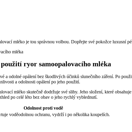
ovací mléko je tou správnou volbou. Dopřejte své pokožce luxusní péči
o použití ryor samoopalovacího mléka
vé a odolné opálení bez škodlivých účinků slunečního záření. Po použ
nlivosti a odolnosti opálení po jeho použití.
alovací mléko skutečně dodržuje své sliby. Jeho složení, které obsahuj
hled po celé léto bez obav o jeho rychlý vyblednutí.
Odolnost proti vodě
tuje voděodolnou ochranu, vydrží i po několika koupelích.