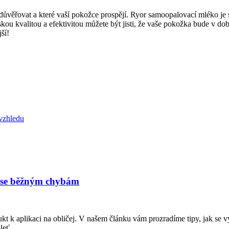
 důvěřovat a které vaší pokožce prospějí. Ryor samoopalovací mléko je 
kou kvalitou a efektivitou můžete být jisti, že vaše pokožka bude v dob
ší!
vzhledu
e se běžným chybám
t k aplikaci na obličej. V našem článku vám prozradíme tipy, jak se 
leť