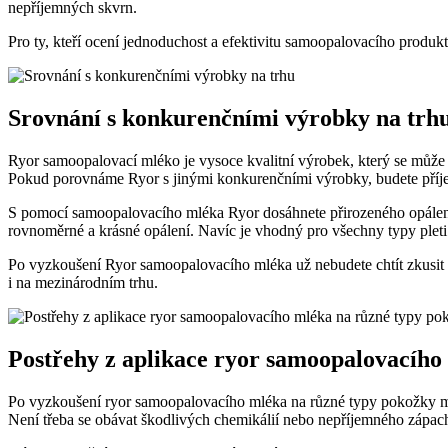
nepříjemných skvrn.
Pro ty, kteří ocení jednoduchost a efektivitu samoopalovacího produkt
Srovnání s konkurenčními výrobky na trh
Ryor samoopalovací mléko je vysoce kvalitní výrobek, který se může 
Pokud porovnáme Ryor s jinými konkurenčními výrobky, budete příjem
S pomocí samoopalovacího mléka Ryor dosáhnete přirozeného opálení 
rovnoměrné a krásné opálení. Navíc je vhodný pro všechny typy ple
Po vyzkoušení Ryor samoopalovacího mléka už nebudete chtít zkusit žá
i na mezinárodním trhu.
Postřehy z aplikace ryor samoopalovacího
Po vyzkoušení ryor samoopalovacího mléka na různé typy pokožky můž
Není třeba se obávat škodlivých chemikálií nebo nepříjemného zápach