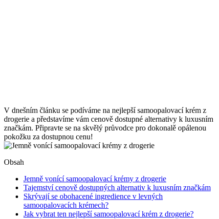
V dnešním článku se podíváme na nejlepší samoopalovací krém z
drogerie a představíme vám cenově dostupné alternativy k luxusním
značkám. Připravte se na skvělý průvodce pro dokonalě opálenou
pokožku za dostupnou cenu!
Obsah
Jemně vonící samoopalovací krémy z drogerie
Tajemství cenově dostupných alternativ k luxusním značkám
Skrývají se obohacené ingredience v levných
samoopalovacích krémech?
Jak vybrat ten nejlepší samoopalovací krém z drogerie?