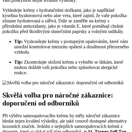
vám poskytnou stejně kvalitní výsledky.
Vyhledejte krémy s hydratačními složkami, jako je například
kyselina hyaluronová nebo aloe vera, které zajistí, že vaše pokožka
zůstane hydratovaná a zářivá. Dále se zaměřte na krémy s
přírodními antioxidanty, jako je vitamín E, které pomáhají chránit
pokožku před škodlivými slunečními paprsky a volnými radikály.
Tip:
Vyzkoušejte krémy s postupným opalováním, které vám
umožní kontrolovat intenzitu opálení a dosáhnout přirozeného
vzhledu.
Tip:
Zkontrolujte složení krému a vyhněte se látkám, které
mohou dráždit vaši pokožku nebo způsobovat alergické
reakce.
Skvělá volba pro náročné zákaznice:
doporučení od odborníků
Při výběru samoopalovacího krému by měly náročné zákaznice
hledat nejen kvalitní výsledky, ale také cenově dostupné alternativy
luxusních značek. Jedním z nejlepších samoopalovacích krémů z
drogerie, který si získal náš tým odborníků, je
St. Tropez Self Tan