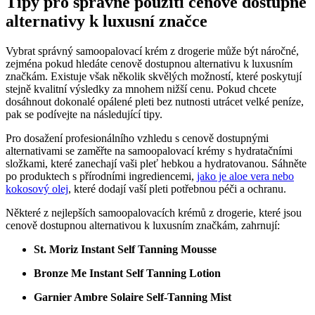
Tipy pro správné použití cenově dostupné
alternativy k luxusní značce
Vybrat správný samoopalovací krém z drogerie může být náročné,
zejména pokud hledáte cenově dostupnou alternativu k luxusním
značkám. Existuje však několik skvělých možností, které poskytují
stejně kvalitní výsledky za mnohem nižší cenu. Pokud chcete
dosáhnout dokonalé opálené pleti bez nutnosti utrácet velké peníze,
pak se podívejte na následující tipy.
Pro dosažení profesionálního vzhledu s cenově dostupnými
alternativami se zaměřte na samoopalovací krémy s hydratačními
složkami, které zanechají vaši pleť hebkou a hydratovanou. Sáhněte
po produktech s přírodními ingrediencemi,
jako je aloe vera nebo
kokosový olej
, které dodají vaší pleti potřebnou péči a ochranu.
Některé z nejlepších samoopalovacích krémů z drogerie, které jsou
cenově dostupnou alternativou k luxusním značkám, zahrnují:
St. Moriz Instant Self Tanning Mousse
Bronze Me Instant Self Tanning Lotion
Garnier Ambre Solaire Self-Tanning Mist