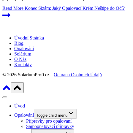
Read More
Konec Slzám: Jaký Opalovací Krém Neštípe do Očí?
Úvodní Stránka
Blog
Opalování
Solárium
O Nás
Kontakty
© 2026 SoláriumProfi.cz |
Ochrana Osobních Údajů
Úvod
Opalování
Toggle child menu
Přípravky pro opalovaní
Samoopalovací přípravky