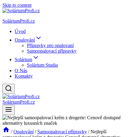
Skip to content
SoláriumProfi.cz
Úvod
Opalování
Přípravky pro opalovaní
Samoopalovací přípravky
Solárium
Solárium Studia
O Nás
Kontakty
SoláriumProfi.cz
/
Opalování
/
Samoopalovací přípravky
/
Nejlepší