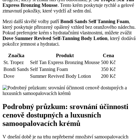
Express Bronzing Mousse
. Tento krém poskytuje rychlé a gelové
ztmavnutí pokožky, které vydrží až sedm dní.
Mezi další skvělé volby patří
Bondi Sands Self Tanning Foam
,
který poskytuje přirozený opálený vzhled bez oranžového nádechu.
Pokud preferujete krém s hydratačními vlastnostmi, můžete zvážit
Dove Summer Revived Self-Tanning Body Lotion
, který dodává
pokožce jemnost a hydrataci.
Značka
Produkt
Cena
St. Tropez
Self Tan Express Bronzing Mousse
500 Kč
Bondi Sands
Self Tanning Foam
350 Kč
Dove
Summer Revived Body Lotion
200 Kč
Podrobný průzkum: srovnání účinnosti
cenově dostupných a luxusních
samoopalovacích krémů
V dnešní době je na trhu nepřeberné množství samoopalovacích