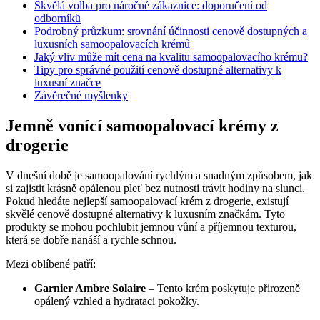
Skvělá volba pro náročné zákaznice: doporučení od
odborníků
Podrobný průzkum: srovnání účinnosti cenově dostupných a
luxusních samoopalovacích krémů
Jaký vliv může mít cena na kvalitu samoopalovacího krému?
Tipy pro správné použití cenově dostupné alternativy k
luxusní značce
Závěrečné myšlenky
Jemně vonící samoopalovací krémy z
drogerie
V dnešní době je samoopalování rychlým a snadným způsobem, jak
si zajistit krásně opálenou pleť bez nutnosti trávit hodiny na slunci.
Pokud hledáte nejlepší samoopalovací krém z drogerie, existují
skvělé cenově dostupné alternativy k luxusním značkám. Tyto
produkty se mohou pochlubit jemnou vůní a příjemnou texturou,
která se dobře nanáší a rychle schnou.
Mezi oblíbené patří:
Garnier Ambre Solaire
– Tento krém poskytuje přirozeně
opálený vzhled a hydrataci pokožky.