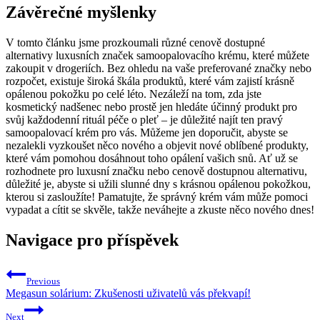
Závěrečné myšlenky
V tomto článku jsme prozkoumali různé cenově dostupné
alternativy luxusních značek samoopalovacího krému, které můžete
zakoupit v drogeriích. Bez ohledu na vaše preferované značky nebo
rozpočet, existuje široká škála produktů, které vám zajistí krásně
opálenou pokožku po celé léto. Nezáleží na tom, zda jste
kosmetický nadšenec nebo prostě jen hledáte účinný produkt pro
svůj každodenní rituál péče o pleť – je důležité najít ten pravý
samoopalovací krém pro vás. Můžeme jen doporučit, abyste se
nezalekli vyzkoušet něco nového a objevit nové oblíbené produkty,
které vám pomohou dosáhnout toho opálení vašich snů. Ať už se
rozhodnete pro luxusní značku nebo cenově dostupnou alternativu,
důležité je, abyste si užili slunné dny s krásnou opálenou pokožkou,
kterou si zasloužíte! Pamatujte, že správný krém vám může pomoci
vypadat a cítit se skvěle, takže neváhejte a zkuste něco nového dnes!
Navigace pro příspěvek
Previous
Megasun solárium: Zkušenosti uživatelů vás překvapí!
Next