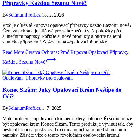
Přípravky Každou Sezonu Nové?
By
SoláriumProfi.cz
18. 2. 2026
Proč je důležité kupovat opalovací přípravky každou sezónu nové?
Čerstvá ochrana je klíčová pro zabezpečení vaší pokožky před
slunečními paprsky. Pořiďte si nové produkty a buďte na letní
sluníčko připraveni! 🌞 #ochrana #opalovacípřípravky
Read More
Čerstvá Ochrana: Proč Kupovat Opalovací Přípravky
Každou Sezonu Nové?
Opalování
|
Přípravky pro opalovaní
Konec Slzám: Jaký Opalovací Krém Neštípe do
Očí?
By
SoláriumProfi.cz
1. 7. 2025
Máte problém s opalovacím krémem, který pálí oči? Řešením může
být opalovací krém Konec Slzám. Tento produkt je vyvinut tak, aby
neštípal do očí a poskytoval maximální ochranu před slunečními
paprsky. Zjistěte více o tomto revolučním opalovacím krému!