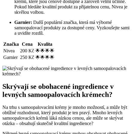
krémů, které jsou cenově dostupné a zároveň velmi účinné.
Pokud hledáte kvalitní produkt za přijatelnou cenu, Nivea je
skvělou volbou.
Garnier:
Další populární značka, která má výborné
samoopalovací produkty za dostupné ceny. Vyzkoušejte sami
a uvidíte rozdíl.
Značka
Cena
Kvalita
Nivea
200 Kč
🌟🌟🌟🌟
Garnier
250 Kč
🌟🌟🌟🌟
Skrývají se obohacené ingredience v
levných samoopalovacích krémech?
Na trhu s samoopalovacími krémy je mnoho možností, a může být
obtížné rozhodnout, který produkt je ten pravý. Mnoho levných
samoopalovacích krémů láká nízkou cenou, ale může se skrývat
otázka – obsahují skutečně kvalitní ingredience?
Některé levné samoopalovací krémy mohou obsahovat obohacené