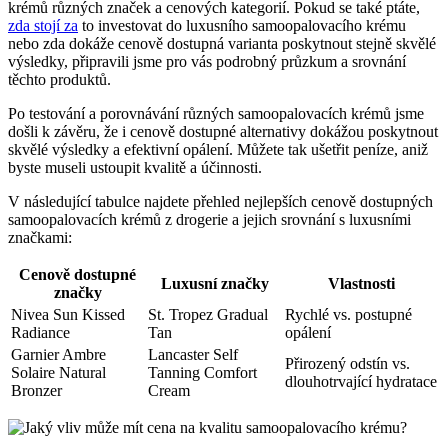
krémů různých značek a cenových kategorií. Pokud se také ptáte,
zda stojí za
to investovat do luxusního samoopalovacího krému
nebo zda dokáže cenově dostupná varianta poskytnout stejně skvělé
výsledky, připravili jsme pro vás podrobný průzkum a srovnání
těchto produktů.
Po testování a porovnávání různých samoopalovacích krémů jsme
došli k závěru, že i cenově dostupné alternativy dokážou poskytnout
skvělé výsledky a efektivní opálení. Můžete tak ušetřit peníze, aniž
byste museli ustoupit kvalitě a účinnosti.
V následující tabulce najdete přehled nejlepších cenově dostupných
samoopalovacích krémů z drogerie a jejich srovnání s luxusními
značkami:
Cenově dostupné
Luxusní značky
Vlastnosti
značky
Nivea Sun Kissed
St. Tropez Gradual
Rychlé vs. postupné
Radiance
Tan
opálení
Garnier Ambre
Lancaster Self
Přirozený odstín vs.
Solaire Natural
Tanning Comfort
dlouhotrvající hydratace
Bronzer
Cream