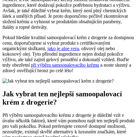
ingredience, které dodávají pokožce potřebnou hydrataci a výživu.
Avšak, je také důležité vybrat krém, který není plný chemických
látek a umělých přísad. Je proto doporučeno pečlivě zkontrolovat
složení krému a vyhnout se produktům obsahujícím parabeny,
ftaláty a ropné deriváty.
Pokud hledáte kvalitní samoopalovací krém z drogerie za dostupnou
cenu, doporučujeme si vybrat produkt s certifikovanými
organickými složkami,
jako je aloe vera
, olivový olej nebo
kokosový olej. Tyto přírodní ingredience nejen dodají pokožce
výživu, ale také zajistí gelový proudění a dokonalý vzhled. Buďte
tedy obezřetní
při výběru samoopalovacího krému
a noste slunný a
zdravý osvěžující bronz po celé léto!
Jak vybrat ten nejlepší samoopalovací
krém z drogerie?
Při výběru samoopalovacího krému z drogerie je důležité vzít v
úvahu několik faktorů, které vám pomohou najít ten nejlepší produkt
pro vaši pokožku. Pokud preferujete cenově dostupné možnosti,
nezoufejte, existují skvělé alternativy k luxusním značkám, které