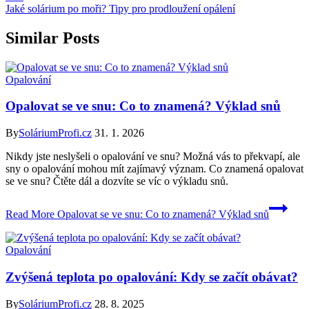
Jaké solárium po moři? Tipy pro prodloužení opálení
Similar Posts
Opalování
Opalovat se ve snu: Co to znamená? Výklad snů
By
SoláriumProfi.cz
31. 1. 2026
Nikdy jste neslyšeli o opalování ve snu? Možná vás to překvapí, ale
sny o opalování mohou mít zajímavý význam. Co znamená opalovat
se ve snu? Čtěte dál a dozvíte se víc o výkladu snů.
Read More
Opalovat se ve snu: Co to znamená? Výklad snů
Opalování
Zvýšená teplota po opalování: Kdy se začít obávat?
By
SoláriumProfi.cz
28. 8. 2025