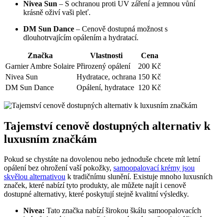
Nivea Sun
– S ochranou proti UV záření a jemnou vůní
krásně oživí vaši pleť.
DM Sun Dance
– Cenově dostupná možnost s
dlouhotrvajícím opálením a hydratací.
Značka
Vlastnosti
Cena
Garnier Ambre Solaire
Přirozený opálení
200 Kč
Nivea Sun
Hydratace, ochrana
150 Kč
DM Sun Dance
Opálení, hydratace
120 Kč
Tajemství cenově dostupných alternativ k
luxusním značkám
Pokud se chystáte na dovolenou nebo jednoduše chcete mít letní
opálení bez ohrožení vaší pokožky,
samoopalovací krémy jsou
skvělou alternativou
k tradičnímu slunění. Existuje mnoho luxusních
značek, které nabízí tyto produkty, ale můžete najít i cenově
dostupné alternativy, které poskytují stejně kvalitní výsledky.
Nivea:
Tato značka nabízí širokou škálu samoopalovacích