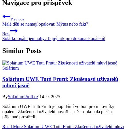
Navigace pro příspěvek
Previous
Malé děti se nemají opalovat: Mýtus nebo fakt?
Next
Solárko opálit jen nohy: Tajný trik pro dokonalé opálení!
Similar Posts
Solárium
Solárium UWE Tutti Frutti: Zkušenosti uživatelů
mluví jasně
By
SoláriumProfi.cz
14. 9. 2025
Solárium UWE Tutti Frutti je populární volbou pro milovníky
opálení. Zkušenosti uživatelů hovoří jasně – dokonalá pleť a
příjemné prostředí.
Read More
Solárium UWE Tutti Frutti: Zkušenosti uživatelů mluví