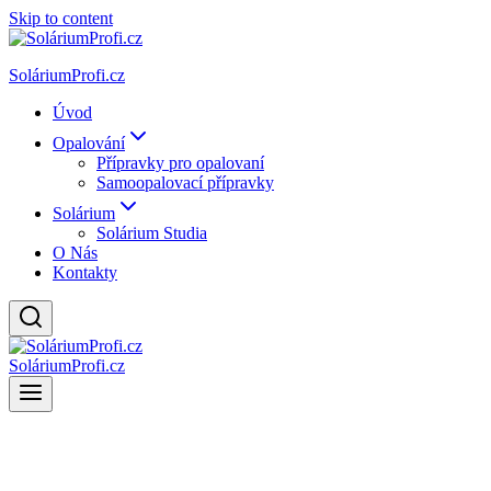
Skip to content
SoláriumProfi.cz
Úvod
Opalování
Přípravky pro opalovaní
Samoopalovací přípravky
Solárium
Solárium Studia
O Nás
Kontakty
SoláriumProfi.cz