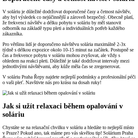
V soláriu je důležité dodržovat⁣ doporučené časy a četnost návštěv,
aby‍ byl výsledek co nejúčinnější a zároveň bezpečný. ⁢Obecně platí,
že ⁤frekvenci návštěv ​a délku pobytu v soláriu by měl stanovit‌
odborník na základě typu pleti a individuálních potřeb každého
zákazníka.
Pro většinu ⁢lidí je doporučeno návštěvu solária maximálně⁤ 2-3x
týdně ⁤s ⁣délkou⁣ expozice⁤ okolo 10-15 minut na začátek.‌ Postupně ⁣se
⁤čas a frekvence pobytu v soláriu mohou zvyšovat, ale vždy s
ohledem na reakci pleti. Důležité je také dodržovat intervaly mezi
‍jednotlivými návštěvami, aby ​kůže měla čas se zregenerovat.
V soláriu Praha Řepy⁣ najdete nejlepší ​podmínky a profesionální péči
o‍ vaši pleť. Navštivte nás pro krásu na dosah ruky!
Jak si užít relaxaci‍ během ⁤opalování v
soláriu
Chystáte se na relaxační chvilku v ​soláriu a hledáte to‍ nejlepší místo
v Praze? Pokud ano, tak máme pro vás⁤ skvělou tip! Solárium Praha