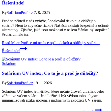
Řešení zde!
By
SoláriumProfi.cz
7. 8. 2025
Proč se někteří z nás vyhýbají opalování dekoltu a obličeje v
soláriu? Není to zbytečné riziko? Naštěstí existují bezpečné a účinné
alternativy! Zjistěte, jaké jsou možnosti v našem článku. 🌞 #opálení
#solárium #krása
Read More
Proč se mi nechce opálit dekolt a obličej v solárku:
Řešení zde!
Solárium
Solárium UV index: Co to je a proč je důležitý?
By
SoláriumProfi.cz
19. 1. 2026
Solárium UV index je měřítko, které určuje úroveň ultrafialového
záření ve vašem soláriu. Je důležité si být vědom toho, abyste
minimalizovali rizika spojená s nadměrným expozicí UV záření.