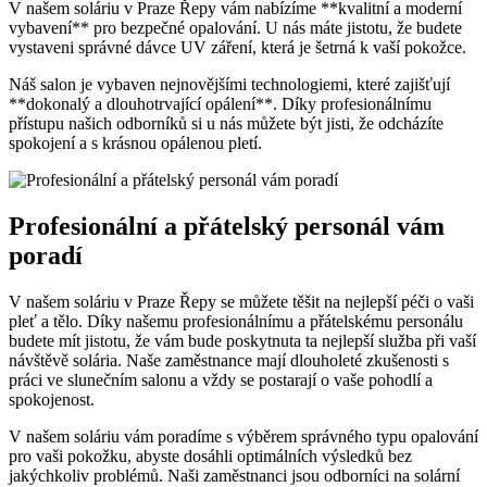
V našem soláriu v Praze Řepy vám⁤ nabízíme **kvalitní a moderní
vybavení** pro bezpečné⁣ opalování. U nás máte jistotu, že budete
vystaveni správné dávce UV ‌záření, která je šetrná k vaší pokožce.
Náš salon je vybaven nejnovějšími technologiemi, které zajišťují
**dokonalý​ a dlouhotrvající opálení**. Díky ​profesionálnímu
přístupu našich odborníků si u⁢ nás ⁤můžete být jisti, že odcházíte
spokojení a s krásnou opálenou pletí.
Profesionální a‍ přátelský ⁢personál vám ​
poradí
V našem soláriu v Praze Řepy se můžete těšit na nejlepší ‌péči o vaši
pleť‌ a tělo. Díky našemu profesionálnímu a ⁣přátelskému personálu
budete mít jistotu, že vám⁢ bude poskytnuta ta nejlepší služba‌ při vaší‌
návštěvě solária. Naše‍ zaměstnance mají dlouholeté ​zkušenosti s
práci ve slunečním salonu ‍a vždy se postarají o vaše pohodlí a
spokojenost.
V našem soláriu vám poradíme s výběrem správného typu opalování
pro vaši ⁣pokožku,⁢ abyste dosáhli optimálních​ výsledků bez
⁣jakýchkoliv problémů. Naši zaměstnanci jsou odborníci na solární