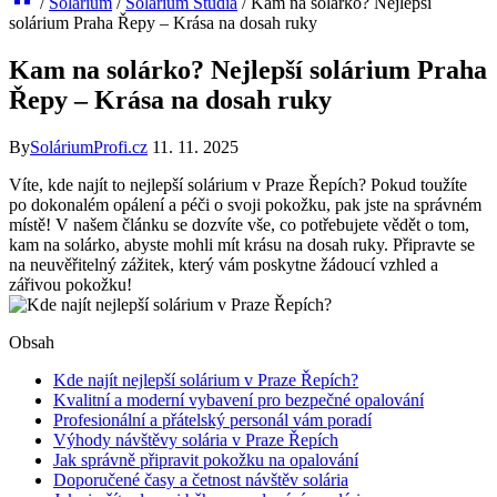
/
Solárium
/
Solárium Studia
/
Kam na solárko? Nejlepší
solárium Praha Řepy – Krása na dosah ruky
Kam na solárko? Nejlepší solárium Praha
Řepy – Krása na dosah ruky
By
SoláriumProfi.cz
11. 11. 2025
Víte, kde najít to nejlepší solárium v Praze Řepích? Pokud toužíte
po dokonalém⁣ opálení​ a péči o svoji pokožku, pak jste na správném
místě! V našem článku se dozvíte vše, co potřebujete vědět o tom,
kam na⁤ solárko, abyste mohli ⁢mít krásu na dosah ruky. Připravte se
na neuvěřitelný zážitek, který vám poskytne ​žádoucí vzhled a
zářivou pokožku!
Obsah
Kde najít nejlepší solárium⁣ v Praze Řepích?
Kvalitní a moderní vybavení pro ‌bezpečné ​opalování
Profesionální a‍ přátelský ⁢personál vám ​poradí
Výhody návštěvy⁢ solária v Praze Řepích
Jak správně připravit pokožku na opalování
Doporučené časy a četnost návštěv solária