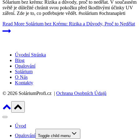
Sólarium bez krému: Rizika a důvody, proč to nedělat. V současném
světě je důležité chránit svou pokožku před škodlivými účinky UV
záření. Zde je to, co potřebujete vědět. #solárium #ochranapleti
Read More
Solárium bez Krému: Rizika a Důvody, Proč to Nedělat
Úvodní Stránka
Blog
Opalování
Solárium
O Nás
Kontakty
© 2026 SoláriumProfi.cz |
Ochrana Osobních Údajů
Úvod
Opalování
Toggle child menu