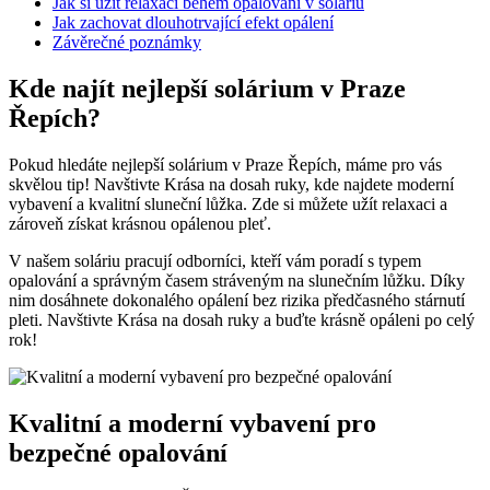
Jak si užít relaxaci‍ během ⁤opalování v soláriu
Jak zachovat dlouhotrvající efekt opálení
Závěrečné poznámky
Kde najít nejlepší solárium⁣ v Praze
Řepích?
Pokud‌ hledáte​ nejlepší⁤ solárium v Praze Řepích, máme pro vás
skvělou tip! Navštivte Krása na​ dosah ruky, kde najdete moderní
vybavení a kvalitní sluneční ​lůžka. ‍Zde si můžete užít relaxaci a
zároveň získat krásnou opálenou pleť.
V našem soláriu pracují odborníci, kteří vám poradí s typem
opalování a správným časem stráveným na slunečním lůžku. Díky
nim dosáhnete dokonalého opálení bez rizika předčasného stárnutí⁣
pleti. Navštivte⁣ Krása na dosah ruky ​a buďte ‌krásně opáleni po ⁣celý
rok!
Kvalitní a moderní vybavení pro
‌bezpečné ​opalování