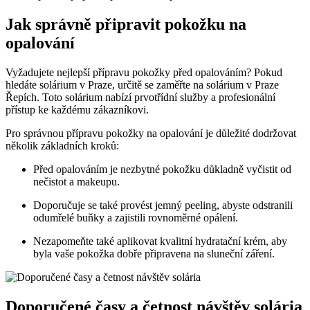
Jak správně připravit pokožku na
opalování
Vyžadujete nejlepší přípravu pokožky před opalováním? Pokud
hledáte solárium‍ v Praze, určitě se zaměřte na solárium v Praze‌
Řepích. Toto solárium nabízí prvotřídní služby a profesionální
přístup ke každému zákazníkovi.
Pro správnou přípravu pokožky na opalování ​je důležité dodržovat
několik základních kroků:
Před ⁢opalováním je nezbytné pokožku důkladně vyčistit od
nečistot a makeupu.
Doporučuje se také provést jemný peeling, abyste⁣ odstranili
odumřelé buňky⁤ a zajistili rovnoměrné opálení.
Nezapomeňte také aplikovat kvalitní ‌hydratační krém, aby
byla vaše ⁣pokožka dobře připravena na sluneční záření.
Doporučené časy a četnost návštěv solária