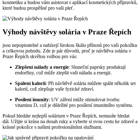
kosmetiku a budou vám asistovat s aplikací kosmetických přípravků,
které budou prospěšné pro vaši⁤ pleť.
Výhody návštěvy⁢ solária v Praze Řepích
jsou ‌nepopiratelné a nabízejí širokou škálu přínosů pro vaši pokožku
a celkovou pohodu. ‌Zde je ‌pár důvodů, proč je návštěva solária v
Praze Řepích⁤ skvělou volbou pro vás:
Zlepšení nálady a⁣ energie
: Sluneční paprsky produkují
endorfiny, což může zlepšit vaši náladu a energii.
Spálení kalorií
: Při návštěvě solária můžete spálit několik set
kalorií, což zlepšuje ⁢vaše fyzické zdraví.
Posílení imunity
:⁢ UV záření může stimulovat tvorbu
vitaminu D, což je ⁣důležité pro posílení imunitního systému.
Pokud hledáte nejlepší solárium v Praze Řepích, nemusíte hledat
dál. Užijte si krásu na dosah ruky‍ a vyberte si svou cestu ke zdravé a
krásné pokožce ​s našimi profesionálními službami.