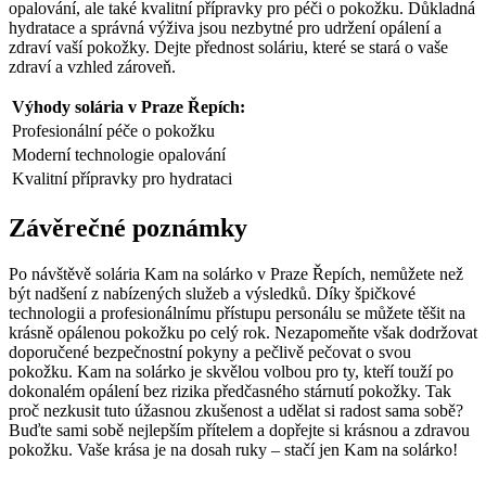
opalování, ale také kvalitní‍ přípravky pro péči o pokožku. Důkladná
hydratace​ a správná výživa jsou nezbytné pro udržení⁣ opálení a
zdraví vaší pokožky.‍ Dejte přednost soláriu, které se stará o vaše
‍zdraví a‌ vzhled zároveň.
Výhody solária v Praze Řepích:
Profesionální péče‍ o pokožku
Moderní technologie opalování
Kvalitní přípravky pro hydrataci
Závěrečné poznámky
Po návštěvě ⁣solária Kam na solárko​ v Praze Řepích, nemůžete než
být nadšení z ​nabízených⁢ služeb⁢ a výsledků. Díky špičkové
technologii a profesionálnímu​ přístupu personálu se můžete‍ těšit na
krásně opálenou pokožku po celý rok. Nezapomeňte však dodržovat
doporučené bezpečnostní pokyny a pečlivě pečovat o ⁤svou
pokožku. Kam na solárko‌ je skvělou volbou pro ty, kteří touží po
dokonalém opálení ⁤bez rizika předčasného stárnutí pokožky. Tak
proč nezkusit tuto úžasnou zkušenost a udělat si radost⁣ sama sobě?
Buďte⁤ sami sobě nejlepším ⁤přítelem a ⁤dopřejte si krásnou a zdravou
pokožku. Vaše krása ⁤je na dosah ruky – stačí jen Kam na solárko!