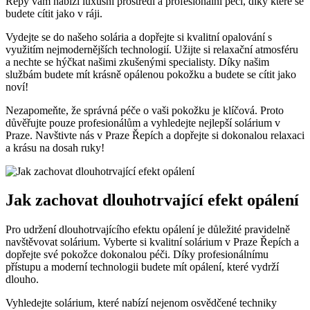
Řepy vám nabízí luxusní prostředí a profesionální ​péči, díky které ⁣se
budete cítit jako v ráji.
Vydejte se do našeho solária a dopřejte si kvalitní opalování ⁣s
využitím nejmodernějších technologií. Užijte ⁣si relaxační atmosféru
a nechte se hýčkat našimi zkušenými specialisty. Díky našim
službám budete mít krásně opálenou pokožku a budete se cítit⁤ jako
noví!
Nezapomeňte, že správná péče o vaši ​pokožku je klíčová. Proto‍
důvěřujte pouze profesionálům a vyhledejte nejlepší solárium v
Praze.‌ Navštivte nás v Praze Řepích a dopřejte si dokonalou relaxaci
​a krásu na dosah ruky!
Jak zachovat dlouhotrvající efekt opálení
Pro udržení dlouhotrvajícího efektu opálení je důležité pravidelně
navštěvovat solárium. Vyberte si kvalitní solárium⁣ v Praze Řepích a
dopřejte své pokožce dokonalou péči. Díky profesionálnímu
přístupu a moderní technologii budete mít opálení,⁤ které ⁢vydrží
dlouho.
Vyhledejte solárium,⁤ které‍ nabízí nejenom osvědčené techniky