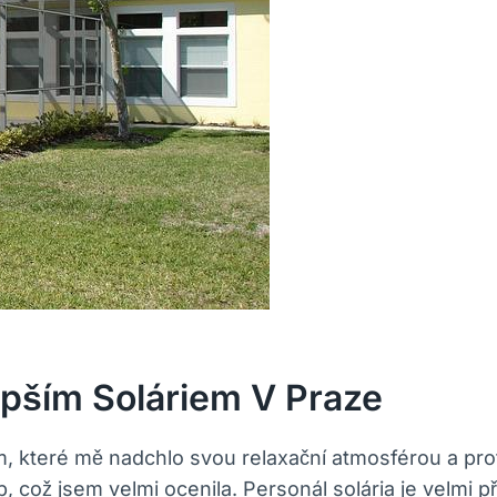
epším Soláriem‌ V Praze
m, které mě nadchlo svou relaxační atmosférou ⁤a pr
, což jsem velmi ocenila.⁣ Personál solária je velmi⁤ p