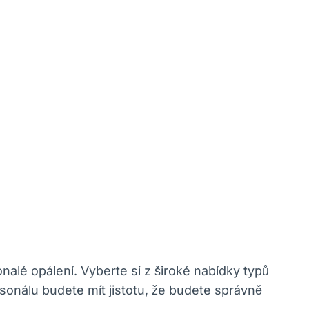
lé ​opálení.⁣ Vyberte si z široké nabídky ​typů
sonálu budete mít ⁣jistotu, že budete správně