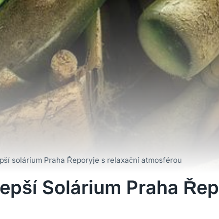
pší solárium Praha Řeporyje s relaxační atmosférou
epší Solárium Praha Řep