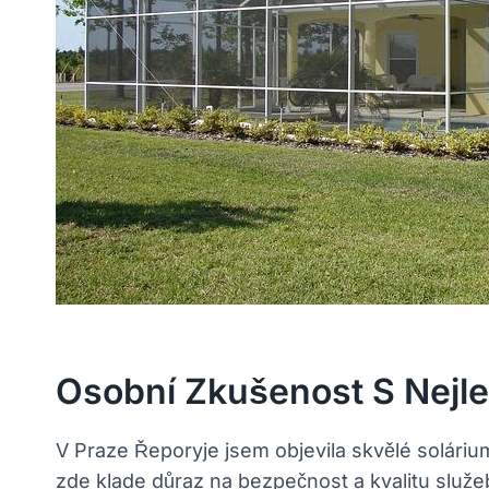
Osobní‍ Zkušenost ‍s Nejl
V Praze Řeporyje jsem objevila skvělé soláriu
zde klade ​důraz na bezpečnost‌ a kvalitu služeb