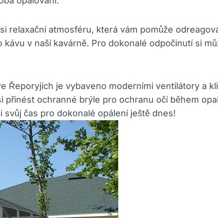
oba opalování.
te si⁣ relaxační atmosféru, která vám pomůže odreago
bo kávu v naší kavárně. Pro ‌dokonalé⁤ odpočinutí si 
ve Řeporyjích je vybaveno moderními ventilátory a kli
 přinést ochranné ‍brýle pro ochranu očí během opal
 svůj čas pro dokonalé‌ opálení ještě ⁣dnes!