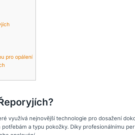
yjích
u pro ⁤opálení
ích
Řeporyjích?
ré využívá nejnovější technologie pro dosažení dokona
im⁤ potřebám a typu pokožky. Díky profesionálnímu per