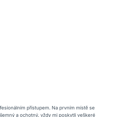
ofesionálním přístupem. Na prvním místě se
říjemný⁢ a ochotný, vždy ‍mi poskytli veškeré