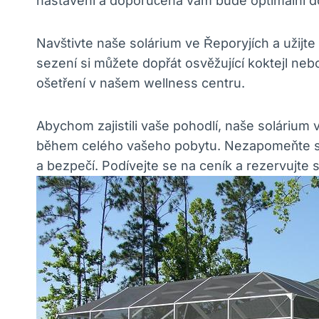
nastaveni a doporučena vám ⁤bude ⁣optimální d
Navštivte naše solárium ve⁢ Řeporyjích a užij
sezení si můžete dopřát‌ osvěžující koktejl ne
⁤ošetření ⁤v našem wellness centru. ⁢
Abychom zajistili ​vaše pohodlí, naše solárium 
⁢během celého vašeho pobytu. Nezapomeňte⁢ si‌
a bezpečí. Podívejte se na ceník a rezervujte si