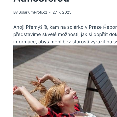
By
SoláriumProfi.cz
27. 7. 2025
Ahoj! ⁢Přemýšlíš, kam na solárko v​ Praze Řepory
představíme ‍skvělé možnosti, ⁢jak si dopřát do
informace, abys ⁣mohl bez starostí vyrazit na 