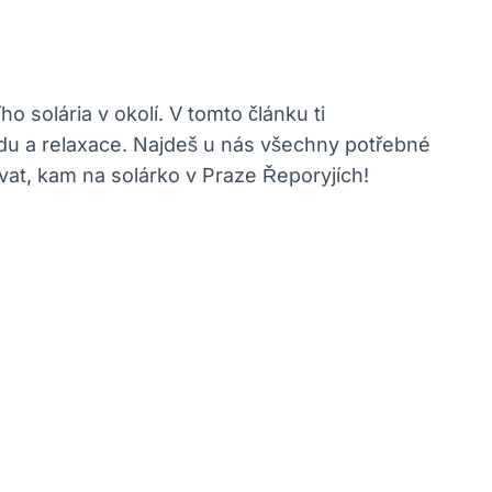
o solária v⁣ okolí. V tomto článku ti
idu⁣ a ⁤relaxace. Najdeš u nás všechny potřebné
at, kam na​ solárko v Praze ‍Řeporyjích!