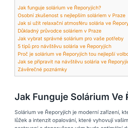
Jak funguje solárium ve Řeporyjích?
Osobní‍ zkušenost ‍s nejlepším soláriem‌ v Praze
Jak si užít relaxační atmosféru solária ⁣ve Řepor
Důkladný průvodce soláriem v Praze
Jak vybrat správné solárium pro vaše potřeby
5⁣ tipů pro návštěvu solária⁣ ve Řeporyjích
Proč ⁣je solárium ve Řeporyjích tou nejlepší volbo
Jak se ⁢připravit ⁤na návštěvu solária ve Řeporyj
Závěrečné​ poznámky
Jak Funguje Solárium Ve 
Solárium ve Řeporyjích je moderní zařízení, kte
lůžek a intenzit opalování, které vyhovují vaš