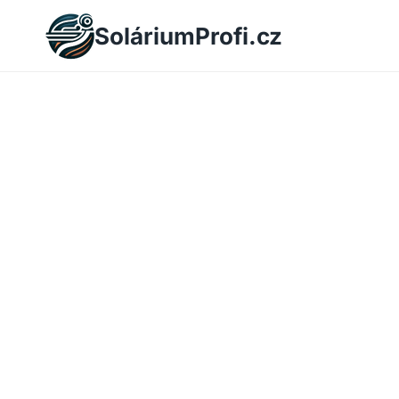
Skip
SoláriumProfi.cz
to
content