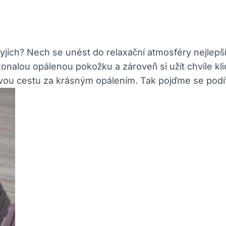
jích? Nech se ⁣unést do relaxační ‍atmosféry nejlepšíh
konalou opálenou pokožku a zároveň‌ si ‌užít chvíle kl
svou cestu za krásným opálením. Tak pojďme se⁤ podív