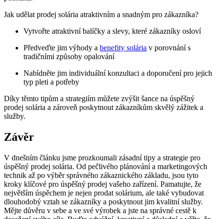
Jak udělat prodej solária atraktivním a snadným pro zákazníka?
Vytvořte atraktivní balíčky a slevy, které zákazníky osloví
Předveďte jim výhody a
benefity solária
v porovnání s
tradičními způsoby opalování
Nabídněte jim individuální konzultaci a doporučení pro jejich
typ pleti a potřeby
Díky těmto tipům a strategiím můžete zvýšit šance na úspěšný
prodej solária a zároveň poskytnout zákazníkům skvělý zážitek a
služby.
Závěr
V dnešním článku jsme prozkoumali zásadní tipy a strategie pro
úspěšný prodej solária. Od pečlivého plánování a marketingových
technik až po výběr správného zákaznického základu, jsou tyto
kroky klíčové pro úspěšný prodej vašeho zařízení. Pamatujte, že
největším úspěchem je nejen prodat solárium, ale také vybudovat
dlouhodobý vztah se zákazníky a poskytnout jim kvalitní služby.
Mějte důvěru v sebe a ve své výrobek a jste na správné cestě k