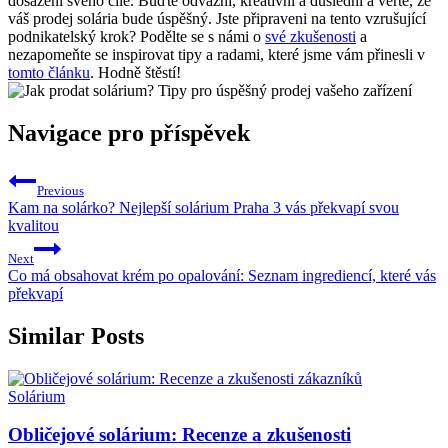
dosažení svého cíle. Buďte odvážní, kreativní a důslední a věřte, že
váš prodej solária bude úspěšný. Jste připraveni na tento vzrušující
podnikatelský krok? Podělte se s námi o
své zkušenosti
a
nezapomeňte se inspirovat tipy a radami, které jsme vám přinesli v
tomto článku
. Hodně štěstí!
Navigace pro příspěvek
Previous
Kam na solárko? Nejlepší solárium Praha 3 vás překvapí svou
kvalitou
Next
Co má obsahovat krém po opalování: Seznam ingrediencí, které vás
překvapí
Similar Posts
Solárium
Obličejové solárium: Recenze a zkušenosti