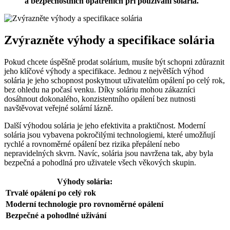
a bezpečnostních opatřeních při používání solária.
Zvýrazněte výhody a specifikace solária
Pokud chcete úspěšně prodat solárium, musíte být schopni zdůraznit
jeho klíčové výhody a specifikace. Jednou z největších výhod
solária je jeho schopnost poskytnout uživatelům opálení po celý rok,
bez ohledu na počasí venku. Díky soláriu mohou zákazníci
dosáhnout dokonalého, konzistentního opálení bez nutnosti
navštěvovat veřejné solární lázně.
Další výhodou solária je jeho efektivita a praktičnost. Moderní
solária jsou vybavena pokročilými technologiemi, které umožňují
rychlé a rovnoměrné opálení bez rizika přepálení nebo
nepravidelných skvrn. Navíc, solária jsou navržena tak, aby byla
bezpečná a pohodlná pro uživatele všech věkových skupin.
Výhody solária:
Trvalé opálení po celý rok
Moderní technologie pro rovnoměrné opálení
Bezpečné a pohodlné uživání