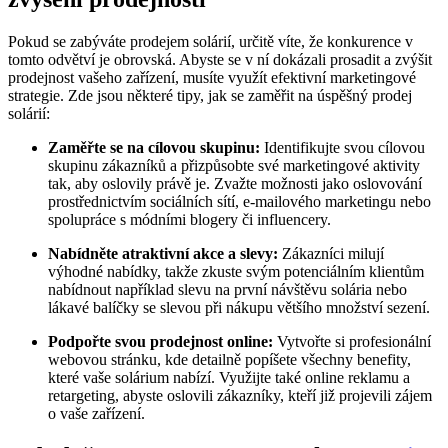
Pokud se zabýváte prodejem solárií, určitě víte, že konkurence v
tomto odvětví je obrovská. Abyste se v ní dokázali prosadit a zvýšit
prodejnost vašeho zařízení, musíte využít efektivní marketingové
strategie. Zde jsou některé tipy, jak se zaměřit na úspěšný prodej
solárií:
Zaměřte se na cílovou skupinu:
Identifikujte svou cílovou
skupinu zákazníků a přizpůsobte své marketingové aktivity
tak, aby oslovily právě je. Zvažte možnosti jako oslovování
prostřednictvím sociálních sítí, e-mailového marketingu nebo
spolupráce s módními blogery či influencery.
Nabídněte atraktivní akce a slevy:
Zákazníci milují
výhodné nabídky, takže zkuste svým potenciálním klientům
nabídnout například slevu na první návštěvu solária nebo
lákavé balíčky se slevou při nákupu většího množství sezení.
Podpořte svou prodejnost online:
Vytvořte si profesionální
webovou stránku, kde detailně popíšete všechny benefity,
které vaše solárium nabízí. Využijte také online reklamu a
retargeting, abyste oslovili zákazníky, kteří již projevili zájem
o vaše zařízení.