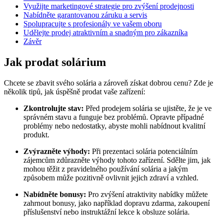
Využijte marketingové strategie pro zvýšení prodejnosti
Nabídněte garantovanou záruku a servis
Spolupracujte s profesionály ve vašem oboru
Udělejte prodej atraktivním a snadným pro zákazníka
Závěr
Jak prodat solárium
Chcete se zbavit svého solária a zároveň získat dobrou cenu? Zde je
několik tipů, jak úspěšně prodat vaše zařízení:
Zkontrolujte stav:
Před prodejem solária se ujistěte, že je ve
správném stavu a funguje bez problémů. Opravte případné
problémy nebo nedostatky, abyste mohli nabídnout kvalitní
produkt.
Zvýrazněte výhody:
Při prezentaci solária potenciálním
zájemcům zdůrazněte výhody tohoto zařízení. Sdělte jim, jak
mohou těžit z pravidelného používání solária a jakým
způsobem může pozitivně ovlivnit jejich zdraví a vzhled.
Nabídněte bonusy:
Pro zvýšení atraktivity nabídky můžete
zahrnout bonusy, jako například dopravu zdarma, zakoupení
příslušenství nebo instruktážní lekce k obsluze solária.