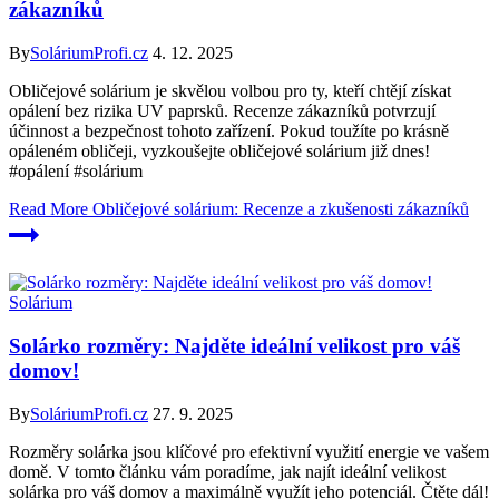
zákazníků
By
SoláriumProfi.cz
4. 12. 2025
Obličejové solárium je skvělou volbou pro ty, kteří chtějí získat
opálení bez rizika UV paprsků. Recenze zákazníků potvrzují
účinnost a bezpečnost tohoto zařízení. Pokud toužíte po krásně
opáleném obličeji, vyzkoušejte obličejové solárium již dnes!
#opálení #solárium
Read More
Obličejové solárium: Recenze a zkušenosti zákazníků
Solárium
Solárko rozměry: Najděte ideální velikost pro váš
domov!
By
SoláriumProfi.cz
27. 9. 2025
Rozměry solárka jsou klíčové pro efektivní využití energie ve vašem
domě. V tomto článku vám poradíme, jak najít ideální velikost
solárka pro váš domov a maximálně využít jeho potenciál. Čtěte dál!