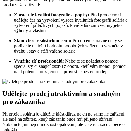
prodat vaše zařízení:
Zpracujte kvalitní fotografie a popisy:
Před prodejem si
udělejte čas na vytvoření vysoce kvalitních fotografií solária a
vytvoření přitažlivých popisů, které zdůrazní všechny jeho
výhody a vlastnosti.
Stanovte si realistickou cenu:
Pro určení správné ceny se
podívejte na tržní hodnotu podobných zařízení a vezměte v
úvahu i stav a stáří vašeho solária.
Využijte síť profesionálů:
Nebojte se požádat o pomoc
specialisty či znající osobu z oboru, kteří vám mohou pomoci
najít potenciální zájemce a provést úspěšný prodej.
Udělejte prodej atraktivním a snadným
pro zákazníka
Při prodeji solária je důležité klást důraz nejen na samotné zařízení,
ale také na zážitek, který zákazník bude mít při jeho užívání.
Nabídněte jim nejen možnost opalování, ale také relaxace a péče o
pokožku.