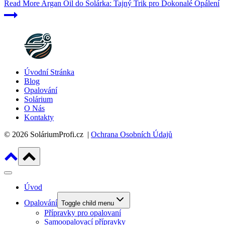
Read More
Argan Oil do Solárka: Tajný Trik pro Dokonalé Opálení
Úvodní Stránka
Blog
Opalování
Solárium
O Nás
Kontakty
© 2026 SoláriumProfi.cz |
Ochrana Osobních Údajů
Úvod
Opalování
Toggle child menu
Přípravky pro opalovaní
Samoopalovací přípravky