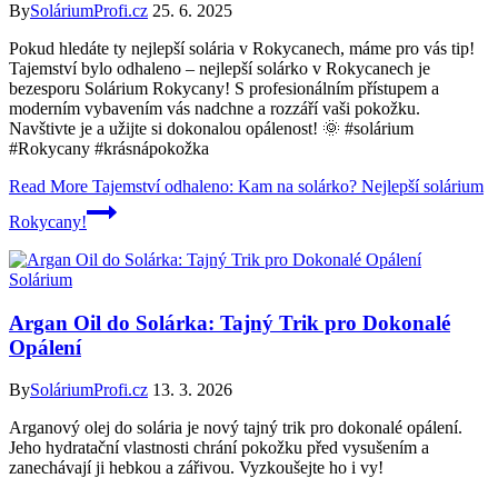
By
SoláriumProfi.cz
25. 6. 2025
Pokud hledáte ty nejlepší solária v Rokycanech, máme pro vás tip!
Tajemství bylo odhaleno – nejlepší solárko v Rokycanech je
bezesporu Solárium Rokycany! S profesionálním přístupem a
moderním vybavením vás nadchne a rozzáří vaši pokožku.
Navštivte je a užijte si dokonalou opálenost! 🌞 #solárium
#Rokycany #krásnápokožka
Read More
Tajemství odhaleno: Kam na solárko? Nejlepší solárium
Rokycany!
Solárium
Argan Oil do Solárka: Tajný Trik pro Dokonalé
Opálení
By
SoláriumProfi.cz
13. 3. 2026
Arganový olej do solária je nový tajný trik pro dokonalé opálení.
Jeho hydratační vlastnosti chrání pokožku před vysušením a
zanechávají ji hebkou a zářivou. Vyzkoušejte ho i vy!