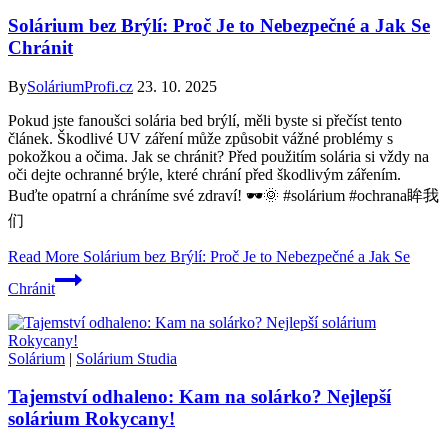
Solárium bez Brýlí: Proč Je to Nebezpečné a Jak Se
Chránit
By
SoláriumProfi.cz
23. 10. 2025
Pokud jste fanoušci solária bed brýlí, měli byste si přečíst tento
článek. Škodlivé UV záření může způsobit vážné problémy s
pokožkou a očima. Jak se chránit? Před použitím solária si vždy na
oči dejte ochranné brýle, které chrání před škodlivým zářením.
Buďte opatrní a chráníme své zdraví! 🕶️🌞 #solárium #ochrana眸我
们
Read More
Solárium bez Brýlí: Proč Je to Nebezpečné a Jak Se
Chránit
Solárium
|
Solárium Studia
Tajemství odhaleno: Kam na solárko? Nejlepší
solárium Rokycany!