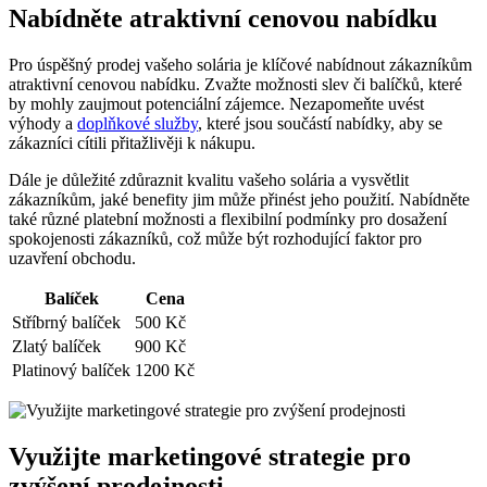
Nabídněte atraktivní cenovou nabídku
Pro úspěšný prodej vašeho solária je klíčové nabídnout zákazníkům
atraktivní cenovou nabídku. Zvažte možnosti slev či balíčků, které
by mohly zaujmout potenciální zájemce. Nezapomeňte uvést
výhody a
doplňkové služby
, které jsou součástí nabídky, aby se
zákazníci cítili přitažlivěji k nákupu.
Dále je důležité zdůraznit kvalitu vašeho solária a vysvětlit
zákazníkům, jaké benefity jim může přinést jeho použití. Nabídněte
také různé platební možnosti a flexibilní podmínky pro dosažení
spokojenosti zákazníků, což může být rozhodující faktor pro
uzavření obchodu.
Balíček
Cena
Stříbrný balíček
500 Kč
Zlatý balíček
900 Kč
Platinový balíček
1200 Kč
Využijte marketingové strategie pro
zvýšení prodejnosti