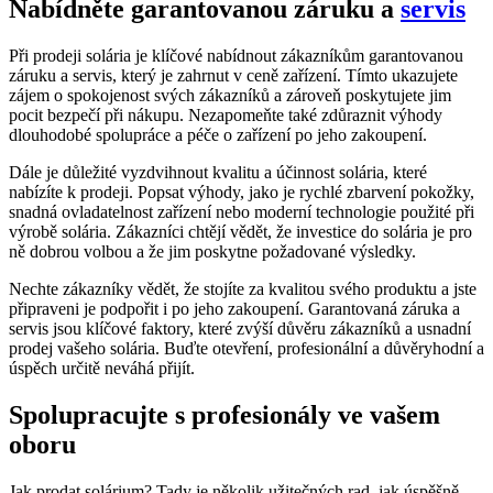
Nabídněte garantovanou záruku a
servis
Při prodeji solária je klíčové nabídnout zákazníkům garantovanou
záruku a servis, který je zahrnut v ceně zařízení. Tímto ukazujete
zájem o spokojenost svých zákazníků a zároveň poskytujete jim
pocit bezpečí při nákupu. Nezapomeňte také zdůraznit výhody
dlouhodobé spolupráce a péče o zařízení po jeho zakoupení.
Dále je důležité vyzdvihnout kvalitu a účinnost solária, které
nabízíte k prodeji. Popsat výhody, jako je rychlé zbarvení pokožky,
snadná ovladatelnost zařízení nebo moderní technologie použité při
výrobě solária. Zákazníci chtějí vědět, že investice do solária je pro
ně dobrou volbou a že jim poskytne požadované výsledky.
Nechte zákazníky vědět, že stojíte za kvalitou svého produktu a jste
připraveni je podpořit i po jeho zakoupení. Garantovaná záruka a
servis jsou klíčové faktory, které zvýší důvěru zákazníků a usnadní
prodej vašeho solária. Buďte otevření, profesionální a důvěryhodní a
úspěch určitě neváhá přijít.
Spolupracujte s profesionály ve vašem
oboru
Jak prodat solárium? Tady je několik užitečných rad, jak úspěšně