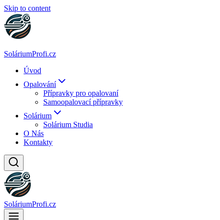
Skip to content
SoláriumProfi.cz
Úvod
Opalování
Přípravky pro opalovaní
Samoopalovací přípravky
Solárium
Solárium Studia
O Nás
Kontakty
SoláriumProfi.cz