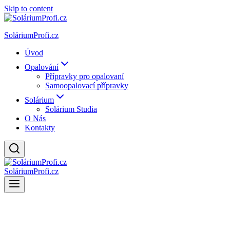
Skip to content
SoláriumProfi.cz
Úvod
Opalování
Přípravky pro opalovaní
Samoopalovací přípravky
Solárium
Solárium Studia
O Nás
Kontakty
SoláriumProfi.cz