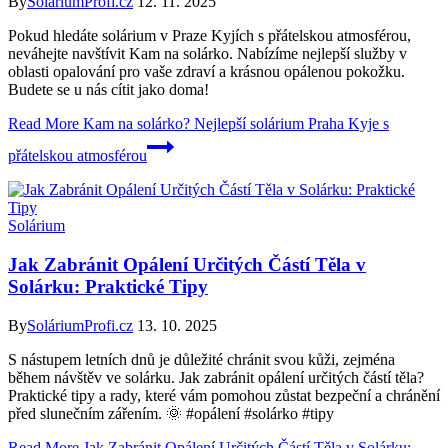
By
SoláriumProfi.cz
12. 11. 2025
Pokud hledáte solárium v Praze Kyjích s přátelskou atmosférou,
neváhejte navštívit Kam na solárko. Nabízíme nejlepší služby v
oblasti opalování pro vaše zdraví a krásnou opálenou pokožku.
Budete se u nás cítit jako doma!
Read More
Kam na solárko? Nejlepší solárium Praha Kyje s
přátelskou atmosférou
Solárium
Jak Zabránit Opálení Určitých Částí Těla v
Solárku: Praktické Tipy
By
SoláriumProfi.cz
13. 10. 2025
S nástupem letních dnů je důležité chránit svou kůži, zejména
během návštěv ve solárku. Jak zabránit opálení určitých částí těla?
Praktické tipy a rady, které vám pomohou zůstat bezpeční a chránění
před slunečním zářením. 🌞 #opálení #solárko #tipy
Read More
Jak Zabránit Opálení Určitých Částí Těla v Solárku: