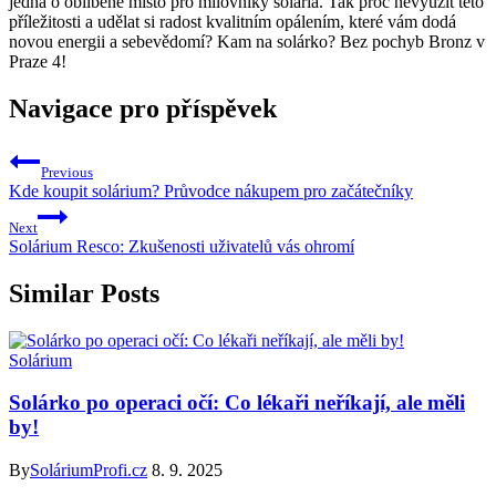
jedná o oblíbené místo pro milovníky solária. ⁢Tak proč nevyužít této
příležitosti a udělat si radost kvalitním opálením, ​které vám dodá‌
novou energii ‌a sebevědomí? Kam na solárko? Bez pochyb Bronz v
Praze 4!
Navigace pro příspěvek
Previous
Kde koupit solárium? Průvodce nákupem pro začátečníky
Next
Solárium Resco: Zkušenosti uživatelů vás ohromí
Similar Posts
Solárium
Solárko po operaci očí: Co lékaři neříkají, ale měli
by!
By
SoláriumProfi.cz
8. 9. 2025