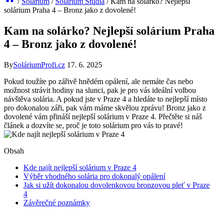
/
Solárium
/
Solárium Studia
/
Kam na solárko? Nejlepší
solárium Praha 4 – Bronz jako z dovolené!
Kam na solárko? Nejlepší solárium Praha
4 – Bronz jako z dovolené!
By
SoláriumProfi.cz
17. 6. 2025
Pokud⁣ toužíte po zářivě hnědém​ opálení, ⁣ale‌ nemáte čas nebo
možnost strávit ⁣hodiny⁣ na slunci, ⁢pak je pro vás ⁢ideální volbou
návštěva solária. ‌A pokud jste v Praze 4 a⁣ hledáte to‌ nejlepší místo
‌pro⁣ dokonalou záři, pak vám máme​ skvělou⁤ zprávu! ‌Bronz ‌jako z
dovolené⁢ vám přináší nejlepší solárium v Praze 4. Přečtěte si ⁤náš
článek a dozvíte se, proč je toto⁤ solárium ‍pro vás to ‍pravé!
Obsah
Kde najít nejlepší ‍solárium v Praze 4
Výběr vhodného solária pro⁣ dokonalý opálení
Jak⁢ si užít dokonalou dovolenkovou ⁢bronzovou pleť v Praze
4
Závěrečné poznámky