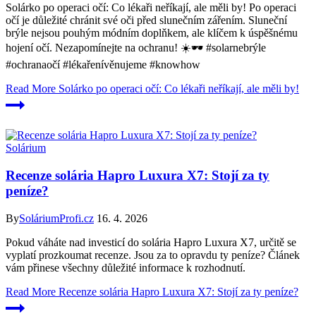
Solárko po operaci očí: Co lékaři neříkají, ale měli by! Po operaci
očí je důležité chránit své oči před slunečním zářením. Sluneční
brýle nejsou pouhým módním doplňkem, ale klíčem k úspěšnému
hojení očí. Nezapomínejte na ochranu! ☀️🕶️ #solarnebrýle
#ochranaočí #lékařenívěnujeme #knowhow
Read More
Solárko po operaci očí: Co lékaři neříkají, ale měli by!
Solárium
Recenze solária Hapro Luxura X7: Stojí za ty
peníze?
By
SoláriumProfi.cz
16. 4. 2026
Pokud váháte nad investicí do solária Hapro Luxura X7, určitě se
vyplatí prozkoumat recenze. Jsou za to opravdu ty peníze? Článek
vám přinese všechny důležité informace k rozhodnutí.
Read More
Recenze solária Hapro Luxura X7: Stojí za ty peníze?