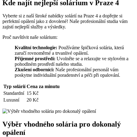
Kde najít nejlepší ‍solárium v Praze 4
Vyberte si z⁢ naší široké nabídky solárií na Praze 4 a​ dopřejte si
perfektní⁢ opálení jako z dovolené! Naše profesionální studia vám
zajistí nejlepší⁢ služby a ⁤výsledky.
Proč navštívit naše solárium:
Kvalitní technologie:
Používáme špičková solária, která
zaručí rovnoměrné a trvanlivé opálení.
Příjemné prostředí:
Uvolněte se a relaxujte ve stylovém a
pohodlném prostředí našeho studia.
Zkušení odborníci:
Naše profesionální personál vám
poskytne individuální poradenství a péči při opalování.
Typ solárií
Cena za minutu
Standardní
15 Kč
Luxusní
20 Kč
Výběr vhodného solária pro⁣ dokonalý
opálení