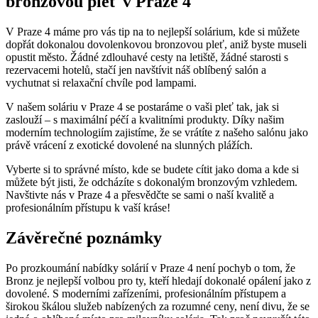
⁢bronzovou pleť v Praze 4
V Praze 4 ‌máme‌ pro vás tip na to nejlepší solárium, kde si‌ můžete
dopřát dokonalou dovolenkovou bronzovou pleť,⁢ aniž ⁤byste museli
opustit město. Žádné⁢ zdlouhavé‌ cesty na⁤ letiště, žádné starosti ​s ​
rezervacemi hotelů, stačí jen navštívit náš oblíbený salón‌ a
vychutnat si relaxační chvíle‌ pod ‍lampami.
V našem soláriu v Praze 4 se postaráme o vaši pleť tak, jak si
zaslouží – s maximální péčí a kvalitními produkty. Díky našim
moderním technologiím zajistíme, že se vrátíte z našeho salónu jako
právě vrácení z exotické dovolené na slunných plážích.
Vyberte si to správné místo, kde se budete cítit jako doma a kde si
můžete být jisti, že odcházíte s dokonalým bronzovým vzhledem.
Navštivte nás v Praze 4 a přesvědčte se sami o naší kvalitě a
profesionálním přístupu k vaší kráse!
Závěrečné poznámky
Po⁤ prozkoumání ‌nabídky solárií⁣ v Praze​ 4 není⁤ pochyb o tom,‍ že
Bronz je nejlepší ​volbou pro ty, kteří hledají dokonalé opálení‍ jako z‍
dovolené. S moderními‍ zařízeními, profesionálním ‌přístupem a
širokou škálou služeb nabízených za rozumné ceny,⁤ není divu, že se