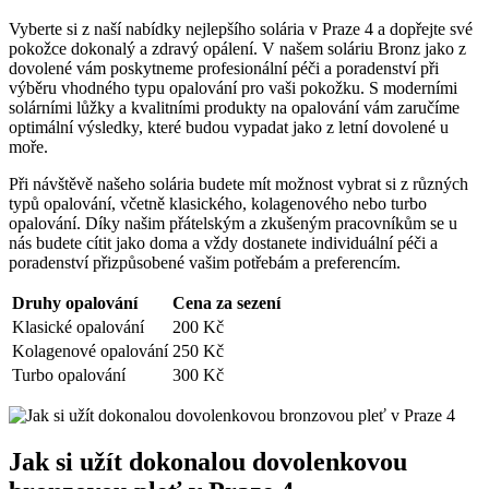
Vyberte si ⁤z naší⁤ nabídky nejlepšího solária v Praze 4 a⁣ dopřejte ⁣své
pokožce dokonalý a‍ zdravý opálení. V našem⁢ soláriu Bronz jako z
dovolené⁣ vám poskytneme‌ profesionální ‍péči a poradenství při⁣
výběru vhodného typu opalování pro vaši⁤ pokožku. S moderními
‍solárními lůžky‍ a​ kvalitními⁣ produkty na opalování vám zaručíme
optimální ‍výsledky, které budou vypadat​ jako ⁤z ​letní⁢ dovolené u
moře.
Při návštěvě našeho solária⁢ budete mít možnost ⁢vybrat si z různých⁤
typů opalování, ⁤včetně klasického, kolagenového nebo turbo⁤
opalování. Díky našim přátelským a zkušeným pracovníkům se u
nás budete cítit jako⁢ doma a vždy‌ dostanete individuální ⁤péči ​a
poradenství přizpůsobené‌ vašim potřebám a preferencím.
Druhy opalování
Cena za‌ sezení
Klasické opalování
200 Kč
Kolagenové opalování
250 Kč
Turbo ⁣opalování
300 Kč
Jak⁢ si užít dokonalou dovolenkovou