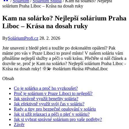
/
Solárium
/
Solárium Studia
/
Kam na solárko? Nejlepší
solárium Praha Liboc – Krása na dosah ruky
Kam na solárko? Nejlepší solárium Praha
Liboc – Krása na dosah ruky
By
SoláriumProfi.cz
28. 2. 2026
Jste unaveni ⁢z bledé pleti a toužíte po dokonalém opálení? Pak
máme pro vás v⁣ Praze⁢ Liboci to pravé místo! V našem soláriu vám⁢
přinášíme nejlepší služby a péči o‌ vaši krásu. Přečtěte si náš článek a
dozvíte se, proč​ je Kam na solárko? Nejlepší solárium‌ Praha Liboc ⁣-
Krása na ‍dosah‌ ruky! ⁤🌞💫 #solárium #krása #PrahaLiboc
Obsah
Co je ‌solárko‍ a proč ho vyzkoušet?
Proč⁤ je solárium v Praze⁤ Liboci​ to nejlepší?
Jak správně využít benefity solária?
Jak efektivně využít ⁣svůj čas ​v soláriu?
Rady a tipy pro bezpečné opalování‍ v soláriu
Jak ​si užít relaxaci a ⁤péči o pleť v soláriu?
Jak ‌si vybrat správné solárium ​pro ⁤vaše potřeby?
Závěr