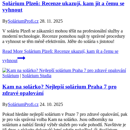
Solárium Plzeň: Recenze ukazují, kam jít a čemu se
vyhnout
By
SoláriumProfi.cz
28. 11. 2025
V soláriu Plzeň se zákazníci mohou těšit na profesionální služby a
moderní technologie. Recenze pomohou najít ty správné procedury
a vyhnout se těm méně efektivním. Jděte do solária s jistotou!
Read More
Solárium Plzeň: Recenze ukazují, kam jít a čemu se
vyhnout
Solárium
|
Solárium Studia
Kam na solárko? Nejlepší solárium Praha 7 pro
zdravé opalování
By
SoláriumProfi.cz
24. 10. 2025
Pokud hledáte nejlepší solárium v Praze 7 pro zdravé opalování, pak
je pro vás správná volba Kam na solárko. Jsou odborníky na
solárium a nabízí široký výběr služeb pro vaše pohodlí. Navštivte je
již dnes a získejte dokonalý letní odstín pokožky! 🌞 #solárium