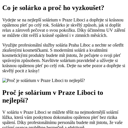
Co je ‌solárko‍ a proč ho vyzkoušet?
Vydejte se ‌na ‍nejlepší solárium v Praze Liboci a dopřejte si krásnou
opálenou pleť po celý rok. Solárko je skvělý ‌způsob, ‌jak si dopřát
relax⁢ a zároveň pečovat ​o svou pokožku. Díky účinnému UV záření
se můžete ⁣cítit svěží a krásně opálení i ⁣v zimních měsících.
Využijte profesionální služby ⁢solária Praha Liboc⁤ a nechte se‍ ošetřit
zkušenými kosmetičkami.⁢ S moderními solárii a kvalitními
kosmetickými⁤ produkty ⁢budete mít jistotu, že ⁤pečujete o svoji pleť
‍správným⁤ způsobem. Navštivte solárium pravidelně a užívejte si
krásnou‌ opálenou pleť po ‌celý rok. Dejte⁣ na sebe pozor a dopřejte si⁢
skvělý pocit z krásy!
Proč⁤ je solárium v Praze⁤ Liboci​ to
nejlepší?
V ‌soláriu‌ v ⁣Praze Liboci ‌se můžete těšit na nejmodernější solární
lůžka, která vám poskytnou dokonalou opálenou⁣ pleť‌ bez⁤ rizika
spálení. Díky profesionálnímu personálu budete mít jistotu, ⁢že vaše
solární seance proběhne ​bezpečně⁣ a ⁤efektivně.