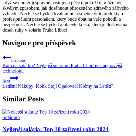
když⁤ se dodržují⁣ správné postupy​ a​ péče o pokožku,‌ může být
skvělým‍ způsobem, jak dosáhnout přirozeného zdravého zářivého
vzhledu. Nechte se hýčkat kvalitními kosmetickými ​produkty a
profesionálním personálem, který‍ bude ⁤dbát na vaše pohodlí a
‌bezpečnost. Nechte se hýčkat a objevte ⁤krásu, ​která je doslova na
dosah ruky v ‍soláriu Praha⁤ Liboc!
Navigace pro příspěvek
Previous
Kam na solárko? Nejlepší solárium Praha Chodov s nejnovější
technologií
Next
Letištní Nákupy: Kolik Stojí Opalovací Krémy na Letišti?
Similar Posts
Solárium
Nejlepší solária: Top 10 zařízení roku 2024