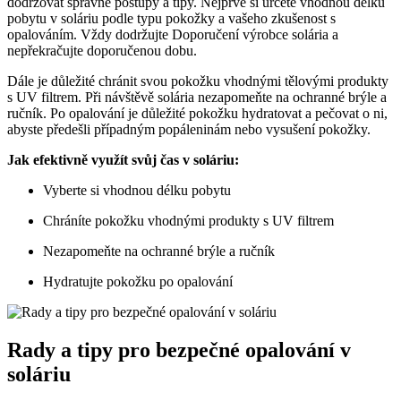
dodržovat správné postupy ⁣a tipy.‌ Nejprve⁢ si určete vhodnou⁢ délku
pobytu v ​soláriu podle typu pokožky⁤ a ⁤vašeho ⁣zkušenost s
⁤opalováním. Vždy dodržujte Doporučení výrobce solária a⁢
nepřekračujte‍ doporučenou dobu.
Dále je důležité chránit ‍svou pokožku vhodnými tělovými produkty
s UV filtrem. Při návštěvě solária nezapomeňte na ochranné brýle⁢ a
⁢ručník. ⁤Po opalování⁢ je důležité pokožku‌ hydratovat a‍ pečovat o ni,
abyste předešli případným popáleninám nebo ⁣vysušení⁤ pokožky.
Jak efektivně využít svůj čas v‌ soláriu:
Vyberte si vhodnou délku pobytu
Chráníte⁣ pokožku vhodnými produkty s UV filtrem
Nezapomeňte na ochranné ‍brýle a‍ ručník
Hydratujte pokožku‌ po⁤ opalování
Rady a tipy pro bezpečné opalování‍ v
soláriu