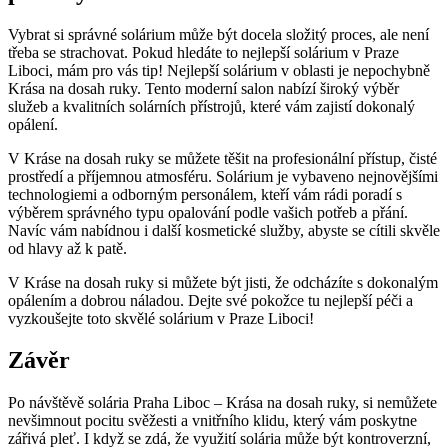
Vybrat ⁤si‍ správné solárium může být docela ⁣složitý ​proces, ‌ale‌ není
třeba se⁢ strachovat. ⁢Pokud hledáte to nejlepší solárium⁤ v Praze
Liboci, mám ‍pro vás tip! Nejlepší solárium v oblasti je nepochybně
Krása na ‌dosah ruky.⁣ Tento ​moderní salon nabízí široký výběr⁣
služeb a‍ kvalitních solárních přístrojů, které vám zajistí dokonalý
opálení.
V Kráse na dosah ruky se můžete těšit⁤ na⁢ profesionální přístup, čisté
prostředí a příjemnou atmosféru. Solárium je vybaveno nejnovějšími
technologiemi a odborným ​personálem, kteří vám rádi⁢ poradí ⁤s⁤
výběrem správného⁤ typu opalování podle⁢ vašich potřeb a přání.
Navíc‍ vám‍ nabídnou i ⁤další kosmetické služby, abyste⁣ se cítili skvěle
od hlavy až⁣ k patě.
V Kráse ⁤na dosah‌ ruky‌ si⁢ můžete být jisti, že odcházíte s dokonalým
opálením a dobrou⁤ náladou.⁤ Dejte ‍své pokožce ​tu nejlepší​ péči a
vyzkoušejte toto skvělé solárium v ​Praze Liboci!
Závěr
Po​ návštěvě solária Praha Liboc – Krása⁣ na dosah ruky,⁣ si nemůžete
nevšimnout pocitu svěžesti a vnitřního klidu,​ který vám poskytne
zářivá pleť. I když​ se zdá,⁤ že využití solária může ⁣být kontroverzní,