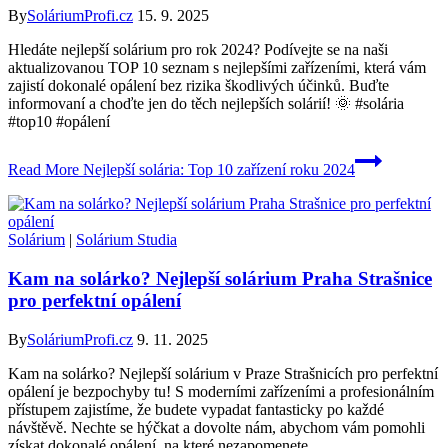
By
SoláriumProfi.cz
15. 9. 2025
Hledáte nejlepší solárium pro rok 2024? Podívejte se na naši
aktualizovanou TOP 10 seznam s nejlepšími zařízeními, která vám
zajistí dokonalé opálení bez rizika škodlivých účinků. Buďte
informovaní a choďte jen do těch nejlepších solárií! 🌞 #solária
#top10 #opálení
Read More
Nejlepší solária: Top 10 zařízení roku 2024
Solárium
|
Solárium Studia
Kam na solárko? Nejlepší solárium Praha Strašnice
pro perfektní opálení
By
SoláriumProfi.cz
9. 11. 2025
Kam na solárko? Nejlepší solárium v Praze Strašnicích pro perfektní
opálení je bezpochyby tu! S moderními zařízeními a profesionálním
přístupem zajistíme, že budete vypadat fantasticky po každé
návštěvě. Nechte se hýčkat a dovolte nám, abychom vám pomohli
získat dokonalé opálení, na které nezapomenete.