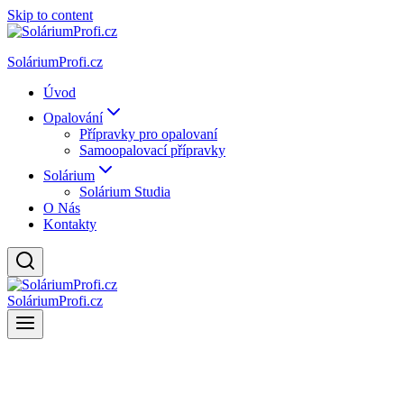
Skip to content
SoláriumProfi.cz
Úvod
Opalování
Přípravky pro opalovaní
Samoopalovací přípravky
Solárium
Solárium Studia
O Nás
Kontakty
SoláriumProfi.cz