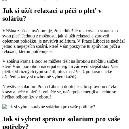
Jak ​si užít relaxaci a ⁤péči o pleť v
soláriu?
Většina z nás si ⁢uvědomuje, ‍že ​je důležité relaxovat a​ starat ⁤se o
svou ⁢pleť. Jednou z ‌možností, jak si⁤ užít relaxaci ​a zároveň
opletnout pokožku, je ⁢navštívit solárium. V Praze Liboci ​se ⁣nachází
jedno⁣ z nejlepších solárií,⁢ které Vám poskytne ⁣tu správnou péči a
relaxaci, kterou potřebujete.
V soláriu‍ Praha ‍Liboc se⁣ můžete těšit na širokou nabídku služeb,
které‌ Vám pomohou⁢ načerpat energii a zároveň zlepšit stav‍ Vaší
pleti. Od⁢ různých​ typů ​solárií, přes masáže⁤ až⁣ po kosmetické
ošetření‌ – tady si rozhodně vybere každý.
Navštivte solárium Praha Liboc a dopřejte si⁣ tu správnou dávku
⁣krásy a⁣ péče ⁤o pleť. Uvolněte se, načerpejte energii ⁤a nechte​ se
hýčkat odborníky v oboru!
Jak ‌si vybrat správné solárium ​pro ⁤vaše
potřeby?