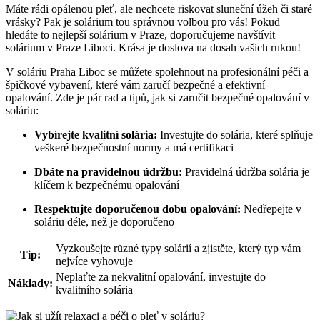
Máte rádi ⁢opálenou pleť, ale nechcete riskovat sluneční úžeh​ či staré
vrásky? ‍Pak je solárium tou ⁣správnou volbou pro vás! Pokud
hledáte⁣ to nejlepší solárium v ​Praze, ⁢doporučujeme navštívit
solárium v Praze Liboci. Krása je doslova na dosah⁤ vašich rukou!
V​ soláriu⁣ Praha ‍Liboc se můžete spolehnout na profesionální péči a‌
špičkové vybavení, které vám⁢ zaručí⁤ bezpečné a efektivní
opalování. Zde ⁣je pár rad ‌a tipů, jak si zaručit bezpečné‍ opalování v
soláriu:
Vybírejte ‍kvalitní solária:
Investujte do solária, ‌které splňuje
veškeré bezpečnostní normy a⁤ má certifikaci
Dbáte na pravidelnou údržbu:
Pravidelná ⁢údržba solária ⁣je
klíčem k bezpečnému opalování
Respektujte‌ doporučenou dobu opalování:
Nedřepejte v
soláriu⁣ déle, než je⁤ doporučeno
Vyzkoušejte různé typy solárií a ⁣zjistěte, který⁤ typ‌ vám
Tip:
nejvíce vyhovuje
Neplaťte ​za nekvalitní opalování, ‌investujte​ do
Náklady:
kvalitního solária