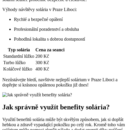
Výhody návštěvy⁤ solária v‍ Praze Liboci:
Rychlé a⁢ bezpečné opálení
Profesionální poradenství a obsluha
Pohodlná lokalita s ‍dobrou ⁢dostupností
Typ solária
Cena za seanci
Standardní lůžko
200⁢ Kč
Turbo lůžko
300‌ Kč
Koláčové lůžko
400 Kč
Nezůstávejte bledí, navštivte nejlepší solárium v Praze Liboci ​a
dopřejte ⁤si krásnou opálenou pokožku ‌již dnes!
Jak správně využít benefity solária?
Využití benefitů ​solária může být skvělým⁤ způsobem, jak si dopřát
hebkou a zdravě vypadající pokožku po ‍celý rok. Kromě toho vám‍
solárium může⁢ pomoci zlepšit náladu⁣ a dodat energii díky zvýšení