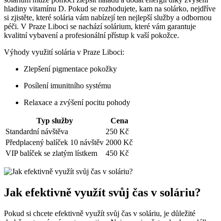
⁣hladiny vitamínu D. Pokud se rozhodujete,⁣ kam na solárko, nejdříve
si zjistěte, které solária vám nabízejí ten nejlepší služby‌ a odbornou
péči. ⁢V Praze ​Liboci ‌se ⁣nachází solárium, ⁢které vám garantuje
kvalitní vybavení‍ a profesionální přístup k ⁢vaší ​pokožce.
Výhody ⁤využití solária ​v Praze Liboci:
Zlepšení‌ pigmentace pokožky
Posílení⁣ imunitního⁣ systému
Relaxace ⁣a ⁣zvýšení​ pocitu pohody
Typ služby
Cena
Standardní návštěva
250 Kč
Předplacený ⁣balíček 10​ návštěv
2000 Kč
VIP ‍balíček se zlatým‌ lístkem
450 Kč
Jak efektivně využít ⁣svůj čas ​v soláriu?
Pokud si chcete efektivně využít svůj ​čas ⁣v soláriu, je důležité