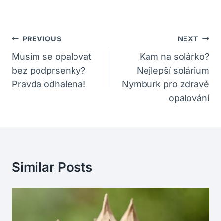
Navigace
PREVIOUS
NEXT
Pro
Musím se opalovat
Kam na solárko?
bez podprsenky?
Nejlepší solárium
Příspěvek
Pravda odhalena!
Nymburk pro zdravé
opalování
Similar Posts