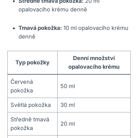
Středně tmavá pokožka:
20 ml
opalovacího krému denně
Tmavá pokožka:
10 ml opalovacího krému
denně
Denní množství
Typ pokožky
opalovacího krému
Červená
50 ml
pokožka
Světlá pokožka
30 ml
Středně tmavá
20 ml
pokožka