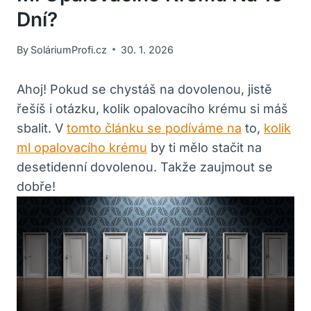
Dní?
By
SoláriumProfi.cz
30. 1. 2026
Ahoj! Pokud se chystáš na dovolenou, jistě
řešíš i otázku, kolik opalovacího krému si máš
sbalit. V
tomto článku se podíváme na
to,
kolik
ml opalovacího krému
by ti mělo stačit na
desetidenní dovolenou. Takže zaujmout se
dobře!