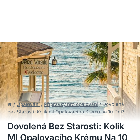
/
Opalování
/
Přípravky pro opalovaní
/
Dovolená
bez Starostí: Kolik ml Opalovacího Krému na 10 Dní?
Dovolená Bez Starostí: Kolik
Ml Opalovacího Krému Na 10