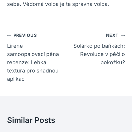
sebe. Vědomá volba je ta správná volba.
Navigace
PREVIOUS
NEXT
Pro
Lirene
Solárko po baňkách:
samoopalovací pěna
Revoluce v péči o
Příspěvek
recenze: Lehká
pokožku?
textura pro snadnou
aplikaci
Similar Posts