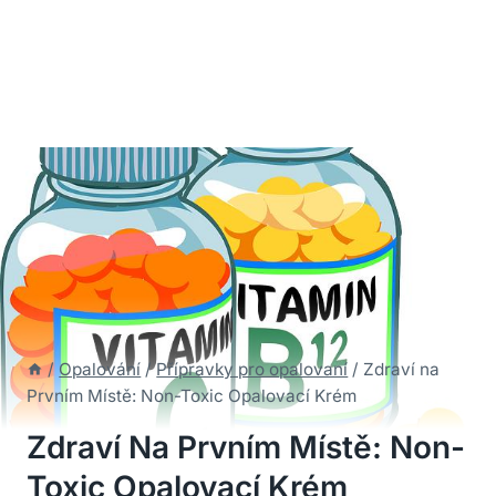
/
Opalování
/
Přípravky pro opalovaní
/
Zdraví na
Prvním Místě: Non-Toxic Opalovací Krém
Zdraví Na Prvním Místě: Non-
Toxic Opalovací Krém