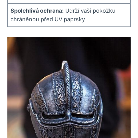
Spolehlivá ochrana:
Udrží vaši pokožku
chráněnou před UV paprsky