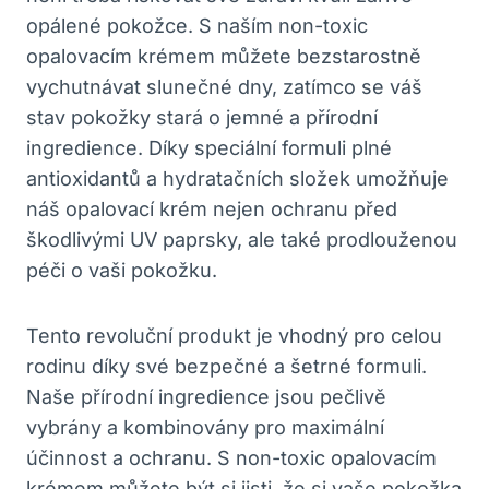
opálené pokožce. S naším non-toxic
opalovacím krémem můžete bezstarostně
vychutnávat slunečné dny, zatímco se váš
stav pokožky stará o jemné a přírodní
ingredience. Díky speciální formuli plné
antioxidantů a hydratačních složek umožňuje
náš opalovací krém nejen ochranu před
škodlivými UV paprsky, ale také prodlouženou
péči o vaši pokožku.
Tento revoluční produkt je vhodný pro celou
rodinu díky své bezpečné a šetrné formuli.
Naše přírodní ingredience jsou pečlivě
vybrány a kombinovány pro maximální
účinnost a ochranu. S non-toxic opalovacím
krémem můžete být si jisti, že si vaše pokožka