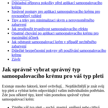
Důkladná příprava pokožky před aplikací samoopalovacího
krému
Správné postupy pro aplikaci samoopalovacího krému pro
rovnoměrný vzhled
Tipy a triky pro minimalizaci skvrn a nerovnoměrného
zabarvení
Jak prodloužit trvanlivost samoopalovacího efektu
Opatrné chování po aplikaci samoopalovacího krému pro
maximální účinek
Jak odstranit samoopalovací krém v případě nechtěného
zabarvení
Důležité bezpečnostní pokyny při používání samoopalovacího
krému
Závěr
Jak správně vybrat správný typ
samoopalovacího krému pro váš typ pleti
Existuje mnoho faktorů, které ovlivňují, . Nejdůležitější je znát svůj
typ pleti a vybírat krém odpovídající vašim individuálním potřebám.
Zde jsou některé tipy, které vám pomohou správně vybrat
samoopalovací krém:
Zjistěte váš typ pleti – suchá, mastná, smíšená nebo citlivá.