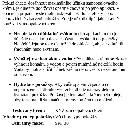
Pokud chcete dosáhnout maximálního účinku samoopalovacího
krému, je důležité dodržovat opatrné chování po jeho aplikaci. V
opačném případě byste mohli riskovat nežádoucí efekty nebo
nepravidelné zbarvení pokožky. Zde je několik tipů, jak správně
používat samoopalovací krém:
Nechte krém důkladně vsáknout:
Po aplikaci krému je
důležité nechat mu dostatek času na vsáknutí do pokožky.
Nepřekládejte se tedy okamžitě do oblečení, abyste zabránili
šmouhám nebo skvrnám.
Vyhýbejte se kontaktu s vodou:
Po aplikaci krému se zkuste
vyhnout kontaktu s vodou a potem minimálně několik hodin.
Voda by mohla snížit účinek krému nebo vést k nežádoucímu
odbarvení.
Hydratace pokožky:
Aby vaše opálení vypadalo co
nejpřirozeněji a dlouho vydrželo, dbejte na pravidelnou
hydrataci pokožky. Používejte hydratační krémy nebo oleje,
abyste zabránili šupinatění a nerovnoměrnému opálení.
Testovaný krém:
XYZ samoopalovací krém
Vhodný pro typ pokožky:
Všechny typy pokožky
Ochranný faktor:
SPF 30