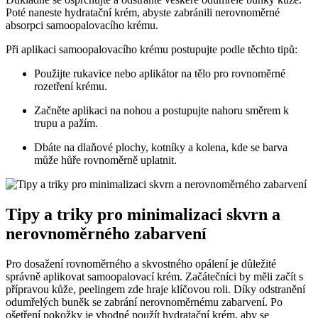
Poté naneste hydratační krém, abyste zabránili nerovnoměrné
absorpci samoopalovacího krému.
Při aplikaci samoopalovacího krému postupujte podle těchto tipů:
Použijte rukavice nebo aplikátor na tělo pro rovnoměrné
rozetření krému.
Začněte aplikaci na nohou a postupujte nahoru směrem k
trupu a pažím.
Dbáte na dlaňové plochy, kotníky a kolena, kde se barva
může hůře rovnoměrně uplatnit.
Tipy a triky pro minimalizaci skvrn a
nerovnoměrného zabarvení
Pro dosažení rovnoměrného a skvostného opálení je důležité
správně aplikovat samoopalovací krém. Začátečníci by měli začít s
přípravou kůže, peelingem zde hraje klíčovou roli. Díky odstranění
odumřelých buněk se zabrání nerovnoměrnému zabarvení. Po
ošetření pokožky je vhodné použít hydratační krém, aby se