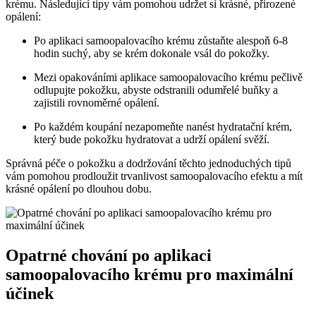
krému. Následující tipy vám pomohou udržet si krásné, přirozené
opálení:
Po aplikaci samoopalovacího krému zůstaňte alespoň 6-8
hodin suchý, aby se krém dokonale vsál do pokožky.
Mezi opakováními aplikace samoopalovacího krému pečlivě
odlupujte pokožku, abyste odstranili odumřelé buňky a
zajistili rovnoměrné opálení.
Po každém koupání nezapomeňte nanést hydratační krém,
který bude pokožku hydratovat a udrží opálení svěží.
Správná péče o pokožku a dodržování těchto jednoduchých tipů
vám pomohou prodloužit trvanlivost samoopalovacího efektu a mít
krásné opálení po dlouhou dobu.
Opatrné chování po aplikaci
samoopalovacího krému pro maximální
účinek