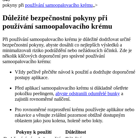
pokyny při
používání samoopalovacího krému
„>
Důležité bezpečnostní pokyny při
používání samoopalovacího krému
Při používání samoopalovacího krému je důležité dodržovat určité
bezpečnostní pokyny, abyste dosáhli co nejlepších výsledků a
minimalizovali riziko podráždění nebo nežádoucích účinků. Zde je
několik klíčových doporučení pro správné používání
samoopalovacího krému:
Vždy pečlivě přečtěte návod k použití a dodržujte doporučené
postupy aplikace.
Před aplikací samoopalovacího krému si důkladně ošetřete
pokožku peelingem,
abyste odstranili odumřelé bunky
a
zajistili rovnoměrné nalíčení.
Pro rovnoměrné rozprostření krému používejte aplikátor nebo
rukavice a věnujte zvláštní pozornost obtížně dostupným
oblastem jako jsou kolena, holeně nebo lokty.
Pokyny k použití
Důležitost