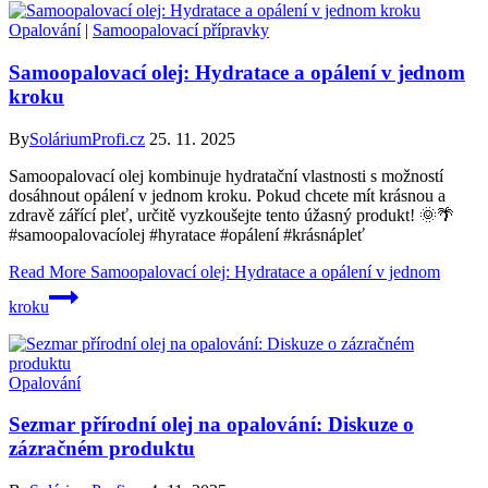
Opalování
|
Samoopalovací přípravky
Samoopalovací olej: Hydratace a opálení v jednom
kroku
By
SoláriumProfi.cz
25. 11. 2025
Samoopalovací olej kombinuje hydratační vlastnosti s možností
dosáhnout opálení v jednom kroku. Pokud chcete mít krásnou a
zdravě zářící pleť, určitě vyzkoušejte tento úžasný produkt! 🌞🌴
#samoopalovacíolej #hyratace #opálení #krásnápleť
Read More
Samoopalovací olej: Hydratace a opálení v jednom
kroku
Opalování
Sezmar přírodní olej na opalování: Diskuze o
zázračném produktu