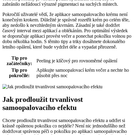
zabránilo nežádoucí výrazné pigmentaci na suchých místech.
Pokročilí uživatelé vědí, že aplikace samoopalovacího krému není
konečným krokem. Důležité je správně rozetřít krém po celém těle,
aby nedošlo k nevzhledným skvrnám. Zásadní je také dodržet
časový interval mezi aplikací a oblékáním. Pro optimální výsledek
se doporučuje aplikaci provést večer a ponechat pokožku volnou po
dobu několika hodin. S těmito tipy a triky dosáhnete dokonalého
letního opálení, které bude vydržet déle a vypadat přirozeně.
Tip pro
Peeling je klíčový pro rovnoměrné opálení
začátečníky:
Tip pro
Aplikujte samoopalovací krém večer a nechte ho
pokročilé:
působit přes noc
Jak prodloužit trvanlivost
samoopalovacího efektu
Chcete prodloužit trvanlivost samoopalovacího efektu a udržet si
krásně opálenou pokožku co nejdéle? Není nic jednoduššího než
dodržovat správnou péči o pokožku po aplikaci samoopalovacího