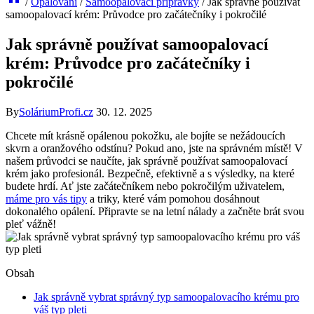
/
Opalování
/
Samoopalovací přípravky
/
Jak správně používat
samoopalovací krém: Průvodce pro začátečníky i pokročilé
Jak správně používat samoopalovací
krém: Průvodce pro začátečníky i
pokročilé
By
SoláriumProfi.cz
30. 12. 2025
Chcete mít krásně opálenou pokožku, ale bojíte se nežádoucích
skvrn a oranžového odstínu? Pokud ano, jste na správném místě! V
našem průvodci se naučíte, jak správně používat samoopalovací
krém jako profesionál. Bezpečně, efektivně a s výsledky, na které
budete hrdí. Ať jste začátečníkem nebo pokročilým uživatelem,
máme pro vás tipy
a triky, které vám pomohou dosáhnout
dokonalého opálení. Připravte se na letní nálady a začněte brát svou
pleť vážně!
Obsah
Jak správně vybrat správný typ samoopalovacího krému pro
váš typ pleti