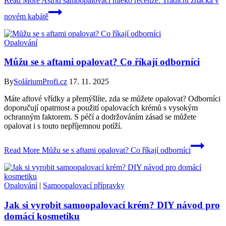
Read More
Astrid samoopalovací mléko recenze: Tradiční značka v
novém kabátě
Opalování
Můžu se s aftami opalovat? Co říkají odborníci
By
SoláriumProfi.cz
17. 11. 2025
Máte aftové vřídky a přemýšlíte, zda se můžete opalovat? Odborníci
doporučují opatrnost a použití opalovacích krémů s vysokým
ochranným faktorem. S péčí a dodržováním zásad se můžete
opalovat i s touto nepříjemnou potíží.
Read More
Můžu se s aftami opalovat? Co říkají odborníci
Opalování
|
Samoopalovací přípravky
Jak si vyrobit samoopalovací krém? DIY návod pro
domácí kosmetiku