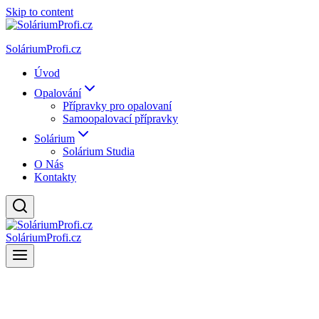
Skip to content
SoláriumProfi.cz
Úvod
Opalování
Přípravky pro opalovaní
Samoopalovací přípravky
Solárium
Solárium Studia
O Nás
Kontakty
SoláriumProfi.cz