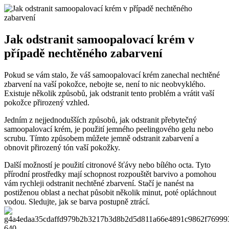
Jak odstranit samoopalovací krém v
případě nechtěného zabarvení
Pokud se vám stalo, že váš samoopalovací krém zanechal nechtěné
zbarvení na vaší pokožce, nebojte se, není to nic neobvyklého.
Existuje několik způsobů, jak odstranit tento problém a vrátit vaší
pokožce přirozený vzhled.
Jedním z nejjednodušších způsobů, jak odstranit přebytečný
samoopalovací krém, je použití jemného peelingového gelu nebo
scrubu. Tímto způsobem můžete jemně odstranit zabarvení a
obnovit přirozený tón vaší pokožky.
Další možností je použití citronové šťávy nebo bílého octa. Tyto
přírodní prostředky mají schopnost rozpouštět barvivo a pomohou
vám rychleji odstranit nechtěné zbarvení. Stačí je nanést na
postiženou oblast a nechat působit několik minut, poté opláchnout
vodou. Sledujte, jak se barva postupně ztrácí.