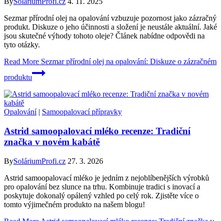
By
SoláriumProfi.cz
4. 11. 2025
Sezmar přírodní olej na opalování vzbuzuje pozornost jako zázračný
produkt. Diskuze o jeho účinnosti a složení je neustále aktuální. Jaké
jsou skutečné výhody tohoto oleje? Článek nabídne odpovědi na
tyto otázky.
Read More
Sezmar přírodní olej na opalování: Diskuze o zázračném
produktu
Opalování
|
Samoopalovací přípravky
Astrid samoopalovací mléko recenze: Tradiční
značka v novém kabátě
By
SoláriumProfi.cz
27. 3. 2026
Astrid samoopalovací mléko je jedním z nejoblíbenějších výrobků
pro opalování bez slunce na trhu. Kombinuje tradici s inovací a
poskytuje dokonalý opálený vzhled po celý rok. Zjistěte více o
tomto výjimečném produkto na našem blogu!