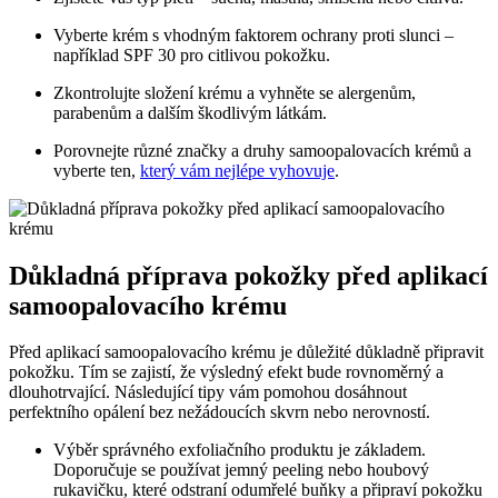
Vyberte krém s vhodným faktorem ochrany proti slunci –
například SPF 30 pro citlivou pokožku.
Zkontrolujte složení krému a vyhněte se alergenům,
parabenům a dalším škodlivým látkám.
Porovnejte různé značky a druhy samoopalovacích krémů a
vyberte ten,
který vám nejlépe vyhovuje
.
Důkladná příprava pokožky před aplikací
samoopalovacího krému
Před aplikací samoopalovacího krému je důležité důkladně připravit
pokožku. Tím se zajistí, že výsledný efekt bude rovnoměrný a
dlouhotrvající. Následující tipy vám pomohou dosáhnout
perfektního opálení bez nežádoucích skvrn nebo nerovností.
Výběr správného exfoliačního produktu je základem.
Doporučuje se používat jemný peeling nebo houbový
rukavičku, které odstraní odumřelé buňky a připraví pokožku