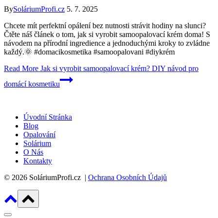
By
SoláriumProfi.cz
5. 7. 2025
Chcete mít perfektní opálení bez nutnosti strávit hodiny na slunci?
Čtěte náš článek o tom, jak si vyrobit samoopalovací krém doma! S
návodem na přírodní ingredience a jednoduchými kroky to zvládne
každý.🌞 #domacikosmetika #samoopalovani #diykrém
Read More
Jak si vyrobit samoopalovací krém? DIY návod pro
domácí kosmetiku
Úvodní Stránka
Blog
Opalování
Solárium
O Nás
Kontakty
© 2026 SoláriumProfi.cz |
Ochrana Osobních Údajů