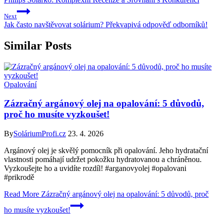
Next
Jak často navštěvovat solárium? Překvapivá odpověď odborníků!
Similar Posts
Opalování
Zázračný argánový olej na opalování: 5 důvodů,
proč ho musíte vyzkoušet!
By
SoláriumProfi.cz
23. 4. 2026
Argánový olej je skvělý pomocník při opalování. Jeho hydratační
vlastnosti pomáhají udržet pokožku hydratovanou a chráněnou.
Vyzkoušejte ho a uvidíte rozdíl! #arganovyolej #opalovani
#prikrodě
Read More
Zázračný argánový olej na opalování: 5 důvodů, proč
ho musíte vyzkoušet!