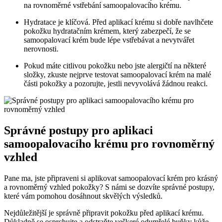
na rovnoměrné vstřebání samoopalovacího krému.
Hydratace je klíčová. Před aplikací krému si dobře navlhčete
pokožku hydratačním krémem, který zabezpečí, že se
samoopalovací krém bude lépe vstřebávat a nevytvářet
nerovnosti.
Pokud máte citlivou pokožku nebo jste alergičtí na některé
složky, zkuste nejprve testovat samoopalovací krém na malé
části pokožky a pozorujte, jestli nevyvolává žádnou reakci.
Správné postupy pro aplikaci
samoopalovacího krému pro rovnoměrný
vzhled
Pane ma, jste připraveni si aplikovat samoopalovací krém pro krásný
a rovnoměrný vzhled pokožky? S námi se dozvíte správné postupy,
které vám pomohou dosáhnout skvělých výsledků.
Nejdůležitější je správně připravit pokožku před aplikací krému.
Důkladně se osprchujte a odstraňte veškeré odumřelé buňky kůže.