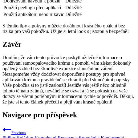
Dodržování návodu k použití
Důležité
Použití peelingu před aplikací
Důležité
Použití aplikátoru nebo rukavic
Důležité
S těmito tipy a pokyny můžete dosáhnout krásného opálení bez
rizika pro vaši pokožku. Užijte si letní look s jistotou a bezpečně!
Závěr
Doufám, že vám tento průvodce poskytl užitečné informace o
používání samoopalovacího krému a pomohl vám získat dokonalý
opálený vzhled bez škodlivé expozice slunečnímu záření.
Nezapomeňte vždy dodržovat doporučené postupy pro správné
aplikování krému a pravidelně se chránit před slunečními paprsky.
Vaše pokožka si to jistě zaslouží! Jestliže vás ještě něco ohledně
tohoto tématu zajímá, neváhejte se ozvat a já se pokusím na vaše
dotazy se všemi potřebnými informacemi rychle odpovědět. Děkuji,
že jste si tento článek přečetli a přeji vám krásné opálení!
Navigace pro příspěvek
Previous
Philips Solárko: Komplexní Recenze a Srovnání s Konkurencí