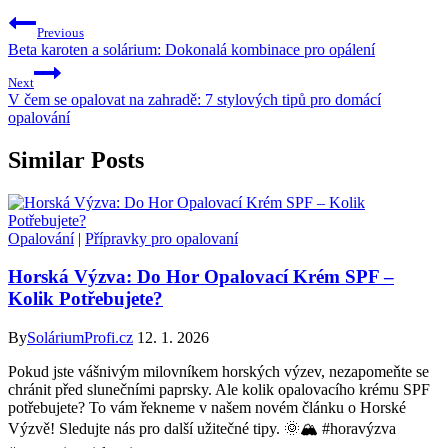
Previous
Beta karoten a solárium: Dokonalá kombinace pro opálení
Next
V čem se opalovat na zahradě: 7 stylových tipů pro domácí
opalování
Similar Posts
Opalování
|
Přípravky pro opalovaní
Horská Výzva: Do Hor Opalovací Krém SPF –
Kolik Potřebujete?
By
SoláriumProfi.cz
12. 1. 2026
Pokud jste vášnivým milovníkem horských výzev, nezapomeňte se
chránit před slunečními paprsky. Ale kolik opalovacího krému SPF
potřebujete? To vám řekneme v našem novém článku o Horské
Výzvě! Sledujte nás pro další užitečné tipy. 🌞🏔️ #horavýzva