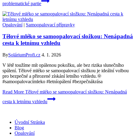
problematické partie
Opalování
|
Samoopalovací přípravky
Tělové mléko se samoopalovací složkou: Nenápadná
cesta k letnímu vzhledu
By
SoláriumProfi.cz
4. 1. 2026
V létě toužíme mít opálenou pokožku, ale bez rizika slunečního
spálení. Tělové mléko se samoopalovací složkou je ideální volbou
pro bezpečné a přirozené získání letního vzhledu.🌞
#samoopalovacímleko #letníopálení #bezpečnákrása
Read More
Tělové mléko se samoopalovací složkou: Nenápadná
cesta k letnímu vzhledu
Úvodní Stránka
Blog
Opalování