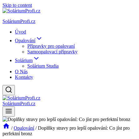
Skip to content
SoláriumProfi.cz
Úvod
Opalování
Přípravky pro opalovaní
Samoopalovací přípravky
Solárium
Solárium Studia
O Nás
Kontakty
SoláriumProfi.cz
/
Opalování
/
Doplňky stravy pro lepší opalování: Co jíst pro
perfektní bronz