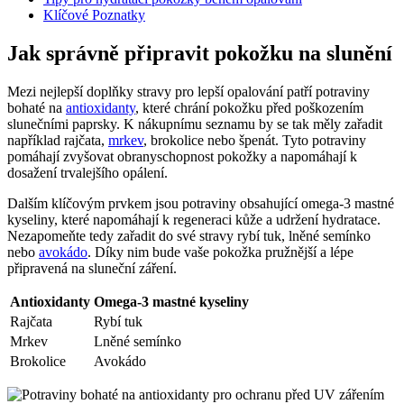
Klíčové Poznatky
Jak správně připravit pokožku na‍ slunění
Mezi nejlepší doplňky stravy‍ pro lepší opalování patří potraviny
bohaté na
antioxidanty
, které chrání‍ pokožku před poškozením
slunečními paprsky. K nákupnímu seznamu by se tak​ měly zařadit
například rajčata, ⁣
mrkev
, brokolice nebo špenát. Tyto potraviny
pomáhají ⁤zvyšovat obranyschopnost pokožky ‍a ‌napomáhají k
⁢dosažení trvalejšího opálení.
Dalším klíčovým prvkem jsou potraviny obsahující ⁢omega-3⁣ mastné
kyseliny, které napomáhají k regeneraci kůže a udržení ⁢hydratace.
Nezapomeňte ​tedy zařadit do své stravy rybí tuk, ⁤lněné⁣ semínko ​
nebo
avokádo
. Díky ‍nim bude⁢ vaše pokožka pružnější a ‍lépe
připravená na sluneční záření.
Antioxidanty
Omega-3 mastné ⁢kyseliny
Rajčata
Rybí‍ tuk
Mrkev
Lněné​ semínko
Brokolice
Avokádo