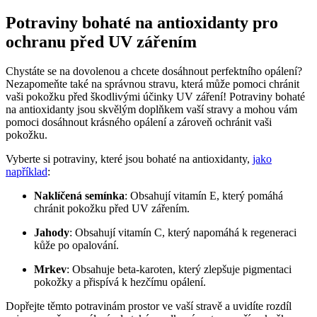
Potraviny bohaté na antioxidanty pro
ochranu před UV zářením
Chystáte ‍se⁢ na dovolenou a ⁢chcete dosáhnout perfektního opálení?
Nezapomeňte také na správnou ⁤stravu, ⁤která může pomoci chránit
vaši pokožku před ⁣škodlivými účinky UV‌ záření! ‍Potraviny ​bohaté
‍na antioxidanty jsou⁢ skvělým doplňkem vaší stravy ⁢a​ mohou vám
‌pomoci ‍dosáhnout⁣ krásného ​opálení ‍a zároveň ochránit vaši
pokožku.
Vyberte si potraviny, které⁣ jsou bohaté ⁣na antioxidanty, ⁢
jako
například
:
Naklíčená semínka
: ​Obsahují ​vitamín ⁣E, který pomáhá ​
chránit pokožku před UV zářením.
Jahody
: Obsahují vitamín ‌C, který napomáhá k regeneraci
kůže po opalování.
Mrkev
: Obsahuje beta-karoten, který zlepšuje pigmentaci
pokožky a přispívá k hezčímu ⁢opálení.
Dopřejte ‍těmto potravinám prostor ve vaší stravě a uvidíte rozdíl