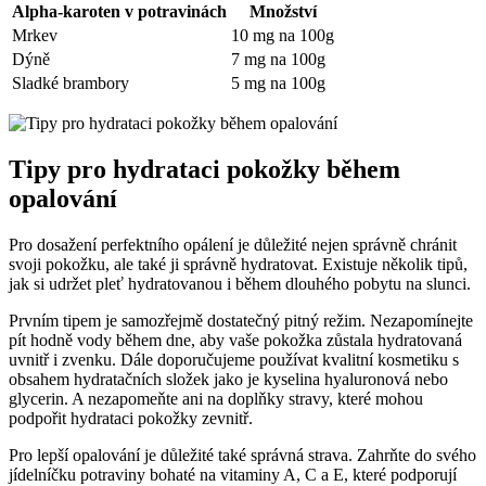
Alpha-karoten v ⁢potravinách
Množství
Mrkev
10 mg na‍ 100g
Dýně
7 mg na​ 100g
Sladké brambory
5⁤ mg na 100g
Tipy pro hydrataci pokožky během
⁤opalování
Pro ⁣dosažení⁢ perfektního opálení je důležité nejen správně chránit
svoji pokožku, ale také ji správně ⁤hydratovat. Existuje několik tipů,
jak si udržet pleť ⁤hydratovanou i během⁣ dlouhého pobytu na slunci.
Prvním tipem je samozřejmě dostatečný pitný režim. Nezapomínejte
pít hodně ‍vody během dne, aby ⁢vaše pokožka zůstala hydratovaná
uvnitř i ‌zvenku. Dále​ doporučujeme používat kvalitní⁢ kosmetiku s
obsahem hydratačních složek jako ⁤je kyselina⁢ hyaluronová ‌nebo
glycerin. A‌ nezapomeňte ani na doplňky stravy, které mohou
podpořit hydrataci pokožky zevnitř.
Pro⁣ lepší opalování je důležité ​také správná strava. Zahrňte do⁤ svého
jídelníčku ‍potraviny bohaté na ⁣vitaminy A, C a E, které podporují