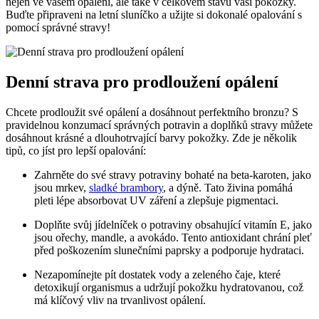
nejen ve vašem opálení, ale také v celkovém stavu​ vaší pokožky.
Buďte připraveni ​na letní sluníčko a užijte si dokonalé opalování s
pomocí správné stravy!
Denní strava pro prodloužení⁣ opálení
Chcete prodloužit ‍své opálení a dosáhnout​ perfektního bronzu? S
pravidelnou konzumací ‍správných potravin a doplňků stravy ⁤můžete
dosáhnout krásné a dlouhotrvající ⁤barvy pokožky. ​Zde je několik
tipů, co jíst pro lepší opalování:
Zahrněte do své stravy potraviny bohaté na beta-karoten, jako
‍jsou⁢ mrkev,
sladké brambory
,‍ a dýně.‌ Tato ⁢živina pomáhá
pleti⁢ lépe absorbovat UV záření a zlepšuje pigmentaci.
Doplňte⁢ svůj⁢ jídelníček o⁢ potraviny obsahující⁤ vitamín E,​ jako
jsou ořechy,⁤ mandle, a avokádo. Tento antioxidant chrání pleť
před poškozením slunečními paprsky a podporuje hydrataci.
Nezapomínejte‌ pít dostatek vody a⁢ zeleného čaje, které
detoxikují organismus a udržují pokožku‍ hydratovanou, což⁤
má klíčový vliv na ⁢trvanlivost opálení.