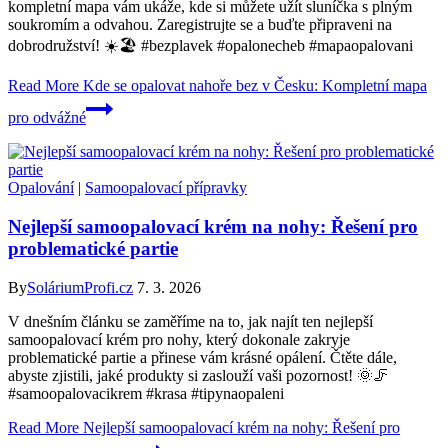
kompletní mapa vám ukáže, kde si můžete užít sluníčka s plným
soukromím a odvahou. Zaregistrujte se a buďte připraveni na
dobrodružství! ☀️🏖️ #bezplavek #opalonecheb #mapaopalovani
Read More
Kde se opalovat nahoře bez v Česku: Kompletní mapa
pro odvážné
Opalování
|
Samoopalovací přípravky
Nejlepší samoopalovací krém na nohy: Řešení pro
problematické partie
By
SoláriumProfi.cz
7. 3. 2026
V dnešním článku se zaměříme na to, jak najít ten nejlepší
samoopalovací krém pro nohy, který dokonale zakryje
problematické partie a přinese vám krásné opálení. Čtěte dále,
abyste zjistili, jaké produkty si zaslouží vaši pozornost! 🌞🦵
#samoopalovacikrem #krasa #tipynaopaleni
Read More
Nejlepší samoopalovací krém na nohy: Řešení pro