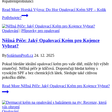
#opatreniprotislunci
Read More
Horská Výzva: Do Hor Opalovací Krém SPF – Kolik
Potřebujete?
Opalování
|
Přípravky pro opalovaní
Něžná Péče: Jaký Opalovací Krém pro Kojence
Vybrat?
By
SoláriumProfi.cz
24. 12. 2025
Pokud hledáte ideální opalovací krém pro vaše dítě, může být výběr
zmatečný. Něžná péče je klíčová. Doporučuji hledat krémy s
vysokým SPF a bez chemických látek. Sledujte také citlivou
pokožku dítěte.
Read More
Něžná Péče: Jaký Opalovací Krém pro Kojence Vybrat?
Opalování