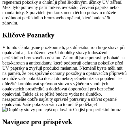
regeneraci ⁣pokožky a⁣ chrání ji před škodlivými účinky‌ UV ⁢záření.
‍Mezi tyto potraviny patří mrkev, avokádo, červená paprika⁣ nebo
mandarinky.⁣ S pravidelným konzumem⁤ těchto potravin můžete‌
dosáhnout perfektního bronzového opálení, které bude zářit
⁤zdravím.
Klíčové Poznatky
V ⁣tomto‌ článku jsme prozkoumali, jak důležitou ‌roli hraje strava při⁢
opalování ‌a‍ jak můžeme využít doplňky stravy‌ k dosažení
perfektního bronzového odstínu. ‌Zahrnuli jsme potraviny ⁢bohaté na
beta-karoten a⁤ antioxidanty, ‌které podporují ‌ochranu pokožky před
⁢UV paprsky a zvyšují⁣ produkci melaninu. Nicméně byste měli mít
na paměti,​ že ‌bez​ správné ochrany⁣ pokožky a⁣ opalovacích přípravků⁣
se může‌ vaše pokožka ‍dostat do nebezpečného rizika popálení. Je
důležité kombinovat správnou stravu s⁢ výběrem‌ vhodných
‍opalovacích prostředků a ⁤dodržovat doporučení pro bezpečné​
opalování. Takže ‌až‌ se ⁢příště budete vydat na sluníčko,
nezapomeňte dobře najíst ‍ty správné potraviny a užívat opatrné⁤
opalování. Vaše pokožka vám za to určitě poděkuje!
Navigace pro příspěvek