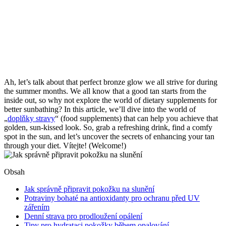
Ah, ⁢let’s talk about that perfect‍ bronze glow we all strive for during
the summer ‌months.⁣ We all ⁣know that a good tan starts from the
inside out, ‌so why not explore the world of​ dietary supplements for‌
better sunbathing? In ​this article, we’ll dive ⁤into the world of
„
doplňky stravy
“ ⁤(food supplements) that can help you achieve that
⁤golden, sun-kissed look. So, grab⁤ a refreshing drink, find a comfy
spot in the sun, and ⁢let’s uncover the secrets of enhancing your tan
through your⁤ diet. Vítejte! (Welcome!)
Obsah
Jak správně připravit pokožku na‍ slunění
Potraviny bohaté na antioxidanty pro ochranu před UV
zářením
Denní strava pro prodloužení⁣ opálení
Tipy pro hydrataci pokožky během ⁤opalování