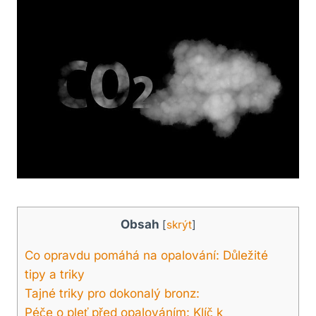
Obsah
[
skrýt
]
Co opravdu pomáhá na opalování: Důležité
tipy a triky
Tajné triky pro dokonalý bronz:
Péče o pleť před opalováním: Klíč k