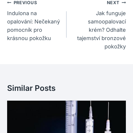
Navigace
PREVIOUS
NEXT
Pro
Indulona na
Jak funguje
opalování: Nečekaný
samoopalovací
Příspěvek
pomocník pro
krém? Odhalte
krásnou pokožku
tajemství bronzové
pokožky
Similar Posts