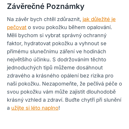
Závěrečné Poznámky
Na závěr bych chtěl zdůraznit,
jak důležité je
pečovat
o svou pokožku během opalování.
Měli bychom si vybrat správný ochranný
faktor, hydratovat pokožku a vyhnout se
přímému slunečnímu záření ve hodinách
největšího účinku. S dodržováním těchto
jednoduchých tipů můžeme dosáhnout
zdravého a krásného opálení bez rizika pro
naši pokožku. Nezapomeňte, že pečlivá péče o
svou pokožku vám může zajistit dlouhodobě
krásný vzhled a zdraví. Buďte chytří při slunění
a
užijte si léto naplno
!