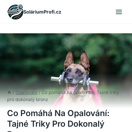
Skip
SoláriumProfi.cz
to
content
/
Opalování
/
Co pomáhá na opalování: Tajné triky
pro dokonalý bronz
Co Pomáhá Na Opalování:
Tajné Triky Pro Dokonalý