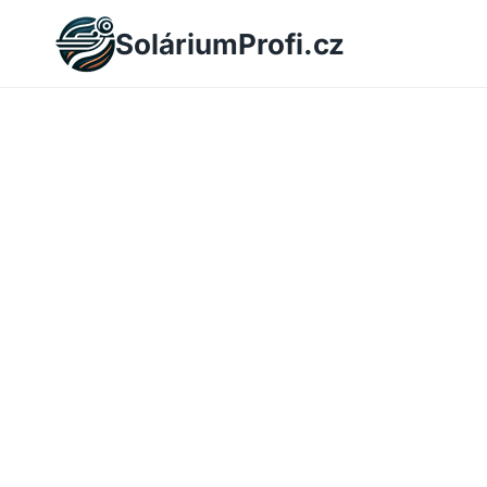
Skip
SoláriumProfi.cz
to
content