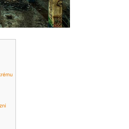
 krému
zni