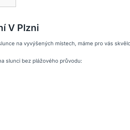
í V Plzni
e slunce na vyvýšených místech, máme pro vás skvělou
n na slunci bez plážového průvodu: