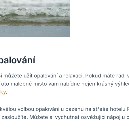
palování
si můžete užít opalování a relaxaci. Pokud máte rádi
 Toto malebné místo vám nabídne nejen krásný výhle
sky
.
 je skvělou volbou opalování u bazénu na střeše hotel
i zasloužíte. Můžete si vychutnat osvěžující nápoj 