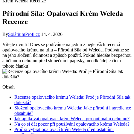
Krém Weleda Recenze
Přírodní Síla: Opalovací Krém Weleda
Recenze
By
SoláriumProfi.cz
14. 4. 2026
Vítejte uvnitř! Dnes se podíváme na jednu z nejlepších recenzí
opalovacího krému na trhu – Přírodní Síla od Weleda. Podíváme se
na jeho složení, účinnost a způsob použití. Pokud hledáte bezpečnou
a účinnou ochranu před slunečními paprsky, neodkládejte čtení
tohoto článku!
Obsah
Recenze opalovacího krému Weleda: Proč je Přírodní Síla tak
důležitá?
Složení opalovacího krému Weleda: Jaké přírodní ingredience
obsahuje?
Jak aplikovat opalovací krém Weleda pro optimální ochranu?
Na co si dát pozor při používání opalovacího krému Weleda?
Proč si vybrat opalovací krém Weleda před ostatními