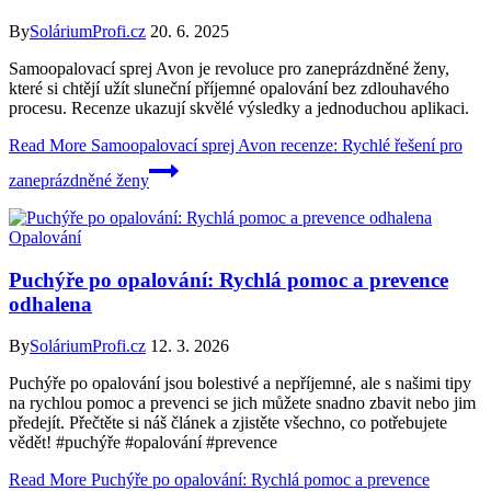
By
SoláriumProfi.cz
20. 6. 2025
Samoopalovací sprej Avon je revoluce pro zaneprázdněné ženy,
které si chtějí užít sluneční příjemné opalování bez zdlouhavého
procesu. Recenze ukazují skvělé výsledky a jednoduchou aplikaci.
Read More
Samoopalovací sprej Avon recenze: Rychlé řešení pro
zaneprázdněné ženy
Opalování
Puchýře po opalování: Rychlá pomoc a prevence
odhalena
By
SoláriumProfi.cz
12. 3. 2026
Puchýře po opalování jsou bolestivé a nepříjemné, ale s našimi tipy
na rychlou pomoc a prevenci se jich můžete snadno zbavit nebo jim
předejít. Přečtěte si náš článek a zjistěte všechno, co potřebujete
vědět! #puchýře #opalování #prevence
Read More
Puchýře po opalování: Rychlá pomoc a prevence