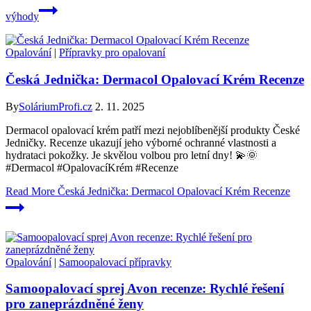
výhody
Opalování
|
Přípravky pro opalovaní
Česká Jednička: Dermacol Opalovací Krém Recenze
By
SoláriumProfi.cz
2. 11. 2025
Dermacol opalovací krém patří mezi nejoblíbenější produkty České
Jedničky. Recenze ukazují jeho výborné ochranné vlastnosti a
hydrataci pokožky. Je skvělou volbou pro letní dny! 💫🌞
#Dermacol #OpalovacíKrém #Recenze
Read More
Česká Jednička: Dermacol Opalovací Krém Recenze
Opalování
|
Samoopalovací přípravky
Samoopalovací sprej Avon recenze: Rychlé řešení
pro zaneprázdněné ženy