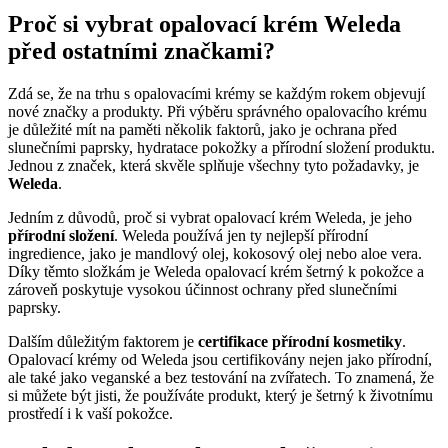
Proč si vybrat opalovací krém Weleda
před ostatními značkami?
Zdá se, že na trhu s opalovacími krémy se každým rokem objevují
nové značky a produkty. Při výběru správného opalovacího krému
je důležité mít na paměti několik faktorů, jako je ochrana před
slunečními paprsky, hydratace pokožky a přírodní složení produktu.
Jednou z značek, která skvěle splňuje všechny tyto požadavky, je
Weleda
.
Jedním z důvodů, proč si vybrat opalovací krém Weleda, je jeho
přírodní složení
. Weleda používá jen ty nejlepší přírodní
ingredience, jako je mandlový olej, kokosový olej nebo aloe vera.
Díky těmto složkám je Weleda opalovací krém šetrný k pokožce a
zároveň poskytuje vysokou účinnost ochrany před slunečními
paprsky.
Dalším důležitým faktorem je
certifikace přírodní kosmetiky
.
Opalovací krémy od Weleda jsou certifikovány nejen jako přírodní,
ale také jako veganské a bez testování na zvířatech. To znamená, že
si můžete být jisti, že používáte produkt, který je šetrný k životnímu
prostředí i k vaší pokožce.