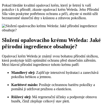
Pokud hledáte kvalitní opalovací krém, který je šetrný k vaší
pokožce i k přírodě, zkuste opalovací krém Weleda. Jeho Přírodní
Síla vám poskytne potřebnou ochranu a péči, abyste si mohli užít
bezstarostné sluneční dny s krásnou a zdravou pokožkou.
Složení opalovacího krému Weleda: Jaké
přírodní ingredience obsahuje?
Opalovací krém Weleda je známý svou bohatou přírodní složkou,
která poskytuje kůži optimální ochranu před slunečním zářením.
Mezi hlavní přírodní ingredience tohoto krému patří:
Mandlový olej:
Zajišťuje intenzivní hydrataci a zanechává
pokožku hebkou a jemnou.
Karitéové máslo:
Posiluje ochrannou bariéru pokožky a
pomáhá ji udržovat pružnou a elastickou.
Růžový olej:
Má regenerační účinky a podporuje obnovu
buněk, čímž zlepšuje celkový stav pleti.