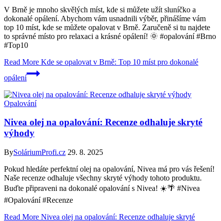
V Brně je mnoho skvělých míst, kde si můžete užít sluníčko a
dokonalé opálení. Abychom vám usnadnili výběr, přinášíme vám
top 10 míst, kde se můžete opalovat v Brně. Zaručeně si tu najdete
to správné místo pro relaxaci a krásné opálení! 🌞 #opalování #Brno
#Top10
Read More
Kde se opalovat v Brně: Top 10 míst pro dokonalé
opálení
Opalování
Nivea olej na opalování: Recenze odhaluje skryté
výhody
By
SoláriumProfi.cz
29. 8. 2025
Pokud hledáte perfektní olej na opalování, Nivea má pro vás řešení!
Naše recenze odhaluje všechny skryté výhody tohoto produktu.
Buďte připraveni na dokonalé opalování s Nivea! ☀️🌴 #Nivea
#Opalování #Recenze
Read More
Nivea olej na opalování: Recenze odhaluje skryté