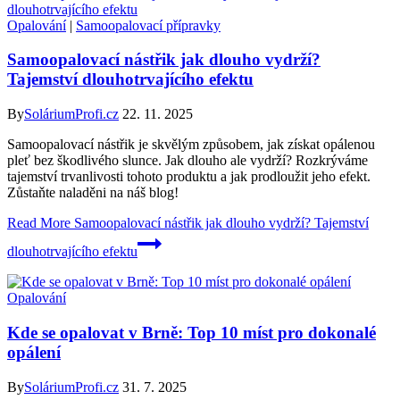
Opalování
|
Samoopalovací přípravky
Samoopalovací nástřik jak dlouho vydrží?
Tajemství dlouhotrvajícího efektu
By
SoláriumProfi.cz
22. 11. 2025
Samoopalovací nástřik je skvělým způsobem, jak získat opálenou
pleť bez škodlivého slunce. Jak dlouho ale vydrží? Rozkrýváme
tajemství trvanlivosti tohoto produktu a jak prodloužit jeho efekt.
Zůstaňte naladěni na náš blog!
Read More
Samoopalovací nástřik jak dlouho vydrží? Tajemství
dlouhotrvajícího efektu
Opalování
Kde se opalovat v Brně: Top 10 míst pro dokonalé
opálení
By
SoláriumProfi.cz
31. 7. 2025