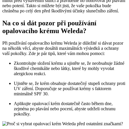
minut před vystavením slunci a pravidelně ho obnovovat po plavání
nebo potení. Takto si můžete být jisti, že vaše pokožka bude
chráněna po celý den před škodlivými účinky slunečního záření.
Na co si dát pozor při používání
opalovacího krému Weleda?
Při používání opalovacího krému Weleda je důležité si dávat pozor
na několik věcí, abyste dosáhli maximálních výsledků a ochrany
vaší pokožky. Zde je pár tipů, které vám mohou pomoci:
Zkontrolujte složení krému a ujistěte se, že neobsahuje žádné
škodlivé chemikálie nebo látky, které by mohly vyvolat
alergickou reakci.
Ujistěte se, že krém obsahuje dostatečný stupeň ochrany proti
UV záření. Doporučuje se používat krémy s faktorem
minimálně SPF 30.
Aplikujte opalovací krém dostatečně často během dne,
zejména po plavání nebo pocení, abyste udrželi ochranu
pokožky.