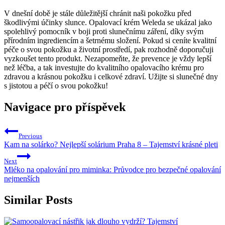
V dnešní době je stále důležitější chránit naši pokožku před
škodlivými účinky slunce. Opalovací krém Weleda se ukázal jako
spolehlivý pomocník v boji proti slunečnímu záření, díky svým
přírodním ingrediencím a šetrnému složení. Pokud si ceníte kvalitní
péče o svou pokožku a životní prostředí, pak rozhodně doporučuji
vyzkoušet tento produkt. Nezapomeňte, že prevence je vždy lepší
než léčba, a tak investujte do kvalitního opalovacího krému pro
zdravou a krásnou pokožku i celkové zdraví. Užijte si slunečné dny
s jistotou a péčí o svou pokožku!
Navigace pro příspěvek
Previous
Kam na solárko? Nejlepší solárium Praha 8 – Tajemství krásné pleti
Next
Mléko na opalování pro miminka: Průvodce pro bezpečné opalování
nejmenších
Similar Posts