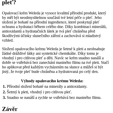
pleť?
Opalovací krém Weleda je vysoce kvalitní přírodní produkt, který
by měl být neodmyslitelnou součástí tvé letní péče o pleť. Jeho
složení je bohaté na přírodní ingredience, které poskytují pleť
ochranu a hydrataci během celého dne. Díky kombinaci minerálů,
antioxidantů a hydratačních látek je tvá pleť chráněna před
škodlivými účinky slunečního záření a zachovává si mladistvý
vzhled.
Složení opalovacího krému Weleda je šetrné k pleti a neobsahuje
žádné dráždivé látky ani syntetické chemikálie. Díky tomu je
vhodný i pro citlivou pleť a děti. Navíc se krém snadno nanáší a
dobře se vstřebává bez zanechání mastného filmu na tvé pleti. Stačí
ho aplikovat před každým vycházením na slunce a můžeš si být
jistý, že tvoje pleť bude chráněna a hydratovaná po celý den.
Výhody opalovacího krému Weleda:
1.
Přírodní složení bohaté na minerály a antioxidanty.
2.
Šetrný k pleti, vhodný i pro citlivou pleť.
3.
Snadno se nanáší a rychle se vstřebává bez mastného filmu.
Závěr