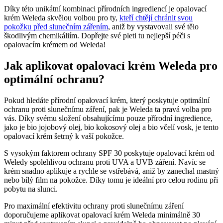
Díky této unikátní kombinaci přírodních ingrediencí je opalovací
krém Weleda skvělou volbou pro ty,
kteří chtějí chránit svou
pokožku před slunečním zářením
, aniž by vystavovali své tělo
škodlivým chemikáliím. Dopřejte své pleti tu nejlepší péči s
opalovacím krémem od Weleda!
Jak aplikovat opalovací krém Weleda pro
optimální ochranu?
Pokud hledáte přírodní opalovací krém, který poskytuje optimální
ochranu proti slunečnímu záření, pak je Weleda ta pravá volba pro
vás. Díky svému složení obsahujícímu pouze přírodní ingredience,
jako je bio jojobový olej, bio kokosový olej a bio včelí vosk, je tento
opalovací krém šetrný k vaší pokožce.
S vysokým faktorem ochrany SPF 30 poskytuje opalovací krém od
Weledy spolehlivou ochranu proti UVA a UVB záření. Navíc se
krém snadno aplikuje a rychle se vstřebává, aniž by zanechal mastný
nebo bílý film na pokožce. Díky tomu je ideální pro celou rodinu při
pobytu na slunci.
Pro maximální efektivitu ochrany proti slunečnímu záření
doporučujeme aplikovat opalovací krém Weleda minimálně 30