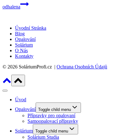
odhalena
Úvodní Stránka
Blog
Opalování
Solárium
O Nás
Kontakty
© 2026 SoláriumProfi.cz |
Ochrana Osobních Údajů
Úvod
Opalování
Toggle child menu
Přípravky pro opalovaní
Samoopalovací přípravky
Solárium
Toggle child menu
Solárium Studia