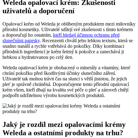
Weleda opalovací krém: Zkušenosti
uživatelů a doporučení
Opalovací krém od Weleda je oblíbeným produktem mezi milovníky
přírodní kosmetiky. Uživatelé sdílejí své zkušenosti s tímto krémem
a doporučují ho ostatním,
kteří hledají účinnou ochranu před
slunečními paprsky
. Recenzenti chválí jeho lehkou texturu, která se
snadno nanáší a rychle vstřebává do pokožky. Díky kombinaci
přírodních ingrediencí je krém šetrný k pokožce a zanechává ji
hebkou a hydratovanou po celý den.
Weleda opalovací krém je obohacený o minerály a vitamíny, které
chrání pokožku před škodlivými účinky slunečního záření.
Uživatelé tak mohou trávit čas na slunci s větší jistotou, že jejich
pleť je správně chráněná. Doporučujeme tento přírodní opalovací
krém všem, kteří dbají na kvalitu své péče o pleť a zároveň chtějí
podpořit udržitelnou výrobu kosmetických produktů.
Jaký je rozdíl mezi opalovacími krémy
Weleda a ostatními produkty na trhu?