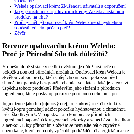
značkami?
Weleda opalovací krém: Zkušenosti uživatelů a doporučení
Jaký je rozdíl mezi opalovacími krémy Weleda a ostatními
produkty na trhu?
Proč by měl být opalovací krém Weleda neodmyslitelnou
součástí tvé letní péče o pleť?
Závěr
Recenze opalovacího krému Weleda:
Proč je Přírodní Síla tak důležitá?
V dnešní době si stále více lidí uvědomuje důležitost péče o
pokožku pomocí přírodních produktů. Opalovací krém Weleda je
skvělou volbou pro ty, kteří chtějí chránit svou pokožku před
slunečními paprsky bez použití chemických látek. Jaká je tajemství
úspěchu tohoto produktu? Především jeho složení z přírodních
ingrediencí, které poskytují pokožce potřebnou ochranu a péči.
Ingredience jako bio jojobový olej, brusinkový olej či extrakt z
květů kopru pomáhají udržet pokožku hydratovanou a chráněnou
před škodlivými UV paprsky. Tato kombinace přírodních
ingrediencí napomáhá k regeneraci pokožky a zanechává ji hladkou
a hebkou. Díky přírodním složkám se nemusíte bát o zbytečné
chemikálie, které by mohly způsobit podráždění či alergické reakce.