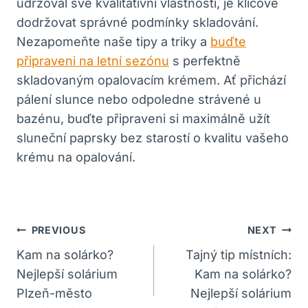
udržoval své kvalitativní vlastnosti, je klíčové
dodržovat správné podmínky skladování.
Nezapomeňte naše tipy a triky a
buďte
připraveni na letní sezónu
s perfektně
skladovaným opalovacím krémem. Ať přichází
pálení slunce nebo odpoledne strávené u
bazénu, buďte připraveni si maximálně užít
sluneční paprsky bez starostí o kvalitu vašeho
krému na opalování.
Navigace
PREVIOUS
NEXT
Pro
Kam na solárko?
Tajný tip místních:
Nejlepší solárium
Kam na solárko?
Příspěvek
Plzeň-město
Nejlepší solárium