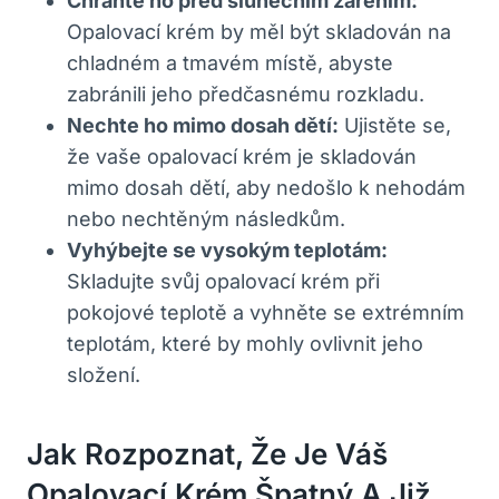
Chraňte ho před slunečním zářením:
Opalovací krém by měl být skladován na
chladném a tmavém místě, abyste
zabránili jeho předčasnému rozkladu.
Nechte ho mimo dosah dětí:
Ujistěte se,
že vaše opalovací krém je skladován
mimo dosah dětí, aby nedošlo k nehodám
nebo nechtěným následkům.
Vyhýbejte se vysokým teplotám:
Skladujte svůj opalovací krém při
pokojové teplotě a vyhněte se extrémním
teplotám, které by mohly ovlivnit jeho
složení.
Jak Rozpoznat, Že Je Váš
Opalovací Krém Špatný A Již