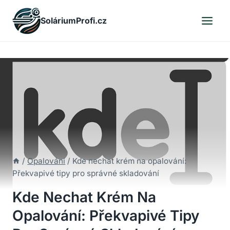
Skip
SoláriumProfi.cz
to
content
/
Opalování
/
Kde nechat krém na opalování:
Překvapivé tipy pro správné skladování
Kde Nechat Krém Na
Opalování: Překvapivé Tipy