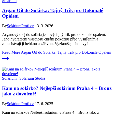
Solárium
Argan Oil do Solárka: Tajný Trik pro Dokonalé
Opálení
By
SoláriumProfi.cz
13. 3. 2026
Arganový olej do solária je nový tajný trik pro dokonalé opálení.
Jeho hydratační vlastnosti chrání pokožku před vysušením a
zanechávají ji hebkou a zářivou. Vyzkoušejte ho i vy!
Read More
Argan Oil do Solárka: Tajný Trik pro Dokonalé Opálení
Solárium
|
Solárium Studia
Kam na solárko? Nejlepší solárium Praha 4 – Bronz
jako z dovolené!
By
SoláriumProfi.cz
17. 6. 2025
Kam na solárko? Nejlepší solárium v Praze 4 – Bronz jako z