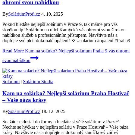
ohromí svou nabídkou
By
SoláriumProfi.cz
4. 10. 2025
Pokud hledáte nejlepší solárium v Praze 9, tak máme pro vás
skvělou tip! Solárium na ulici Kamýcká vás ohromí svou širokou
nabídkou služeb a profesionálním přístupem. Navštivte nás a
dopřejte své pleti dokonalé opálení! 🌞 #solarium #opalení #Praha9
Read More
Kam na solárko? Nejlepší solárium Praha 9 vás ohromí
svou nabídkou
Solárium
|
Solárium Studia
Kam na solárko? Nejlepší solárium Praha Hostivař
– Vaše oáza krásy
By
SoláriumProfi.cz
18. 12. 2025
Snažíte se dostat do formy a hledáte skvělé solárium v Praze?
Nechte se hýčkat v nejlepším soláriu v Praze Hostivař – Vaše oáza
krásy. Navštivte nás a dopřejte si dokonalý sluníčkový zářivý