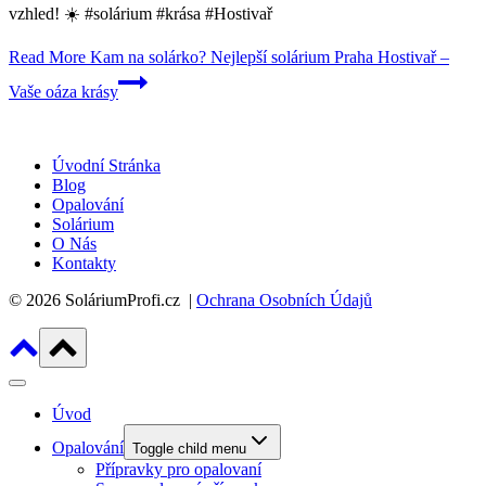
vzhled! ☀️ #solárium #krása #Hostivař
Read More
Kam na solárko? Nejlepší solárium Praha Hostivař –
Vaše oáza krásy
Úvodní Stránka
Blog
Opalování
Solárium
O Nás
Kontakty
© 2026 SoláriumProfi.cz |
Ochrana Osobních Údajů
Úvod
Opalování
Toggle child menu
Přípravky pro opalovaní