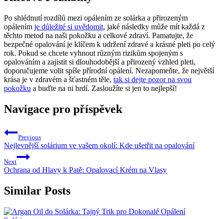
Po shlédnutí rozdílů mezi opálením ze solárka a přirozeným
opálením
je důležité si uvědomit
, jaké následky může mít každá z
těchto metod na naši pokožku a celkové zdraví. Pamatujte, že
bezpečné opalování je klíčem k udržení zdravé a krásné pleti po celý
rok. Pokud se chcete vyhnout různým rizikům spojeným s
opalováním a zajistit si dlouhodobější a přirozený vzhled pleti,
doporučujeme volit spíše přírodní opálení. Nezapomeňte, že největší
krása je v zdravém a šťastném těle,
tak si dejte pozor na svou
pokožku
a buďte na ni hrdí. Zasloužíte si jen to nejlepší!
Navigace pro příspěvek
Previous
Nejlevnější solárium ve vašem okolí: Kde ušetřit na opalování
Next
Ochrana od Hlavy k Patě: Opalovací Krém na Vlasy
Similar Posts