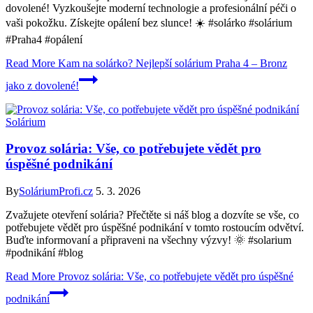
dovolené! Vyzkoušejte moderní technologie a profesionální péči o
vaši pokožku. Získejte opálení bez slunce! ☀️ #solárko #solárium
#Praha4 #opálení
Read More
Kam na solárko? Nejlepší solárium Praha 4 – Bronz
jako z dovolené!
Solárium
Provoz solária: Vše, co potřebujete vědět pro
úspěšné podnikání
By
SoláriumProfi.cz
5. 3. 2026
Zvažujete otevření solária? Přečtěte si náš blog a dozvíte se vše, co
potřebujete vědět pro úspěšné podnikání v tomto rostoucím odvětví.
Buďte informovaní a připraveni na všechny výzvy! 🌞 #solarium
#podnikání #blog
Read More
Provoz solária: Vše, co potřebujete vědět pro úspěšné
podnikání