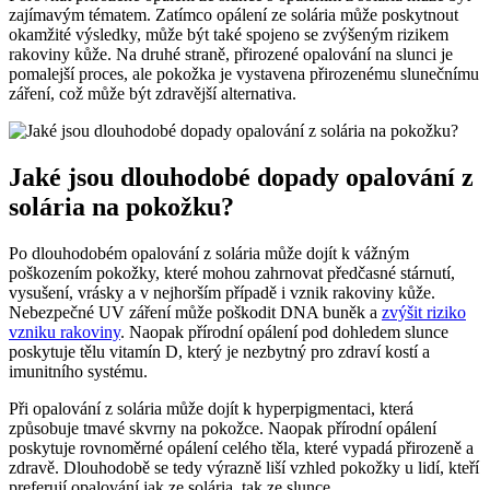
zajímavým tématem. Zatímco opálení ze solária může poskytnout
okamžité výsledky, může být také spojeno se zvýšeným rizikem
rakoviny kůže. Na druhé straně, přirozené opalování na slunci je
pomalejší proces, ale pokožka je vystavena přirozenému slunečnímu
záření, což může být zdravější alternativa.
Jaké jsou dlouhodobé dopady opalování z
solária na pokožku?
Po dlouhodobém opalování z solária může dojít k vážným
poškozením pokožky, které mohou zahrnovat předčasné stárnutí,
vysušení, vrásky a v nejhorším případě i vznik rakoviny kůže.
Nebezpečné UV záření může poškodit DNA buněk a
zvýšit riziko
vzniku rakoviny
. Naopak přírodní opálení pod dohledem slunce
poskytuje tělu vitamín D, který je nezbytný pro zdraví kostí a
imunitního systému.
Při opalování z solária může dojít k hyperpigmentaci, která
způsobuje tmavé skvrny na pokožce. Naopak přírodní opálení
poskytuje rovnoměrné opálení celého těla, které vypadá přirozeně a
zdravě. Dlouhodobě se tedy výrazně liší vzhled pokožky u lidí, kteří
preferují opalování jak ze solária, tak ze slunce.