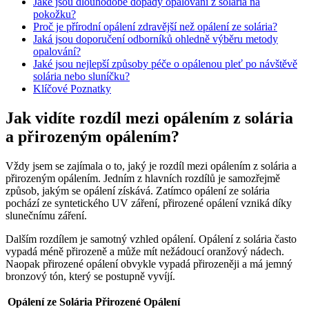
Jaké jsou dlouhodobé dopady opalování z solária na
pokožku?
Proč je přírodní opálení zdravější než opálení ze solária?
Jaká jsou doporučení odborníků ohledně výběru metody
opalování?
Jaké jsou nejlepší způsoby péče o opálenou pleť po návštěvě
solária nebo sluníčku?
Klíčové Poznatky
Jak vidíte rozdíl mezi opálením z solária
a přirozeným opálením?
Vždy jsem se zajímala o to, jaký je rozdíl mezi opálením z solária a
přirozeným opálením. Jedním z hlavních rozdílů je samozřejmě
způsob, jakým se opálení získává. Zatímco opálení ze solária
pochází ze syntetického UV záření, přirozené opálení vzniká díky
slunečnímu záření.
Dalším rozdílem je samotný vzhled opálení. Opálení z solária často
vypadá méně přirozeně a může mít nežádoucí oranžový nádech.
Naopak přirozené opálení obvykle vypadá přirozeněji a má jemný
bronzový tón, který se postupně vyvíjí.
Opálení ze Solária
Přirozené Opálení