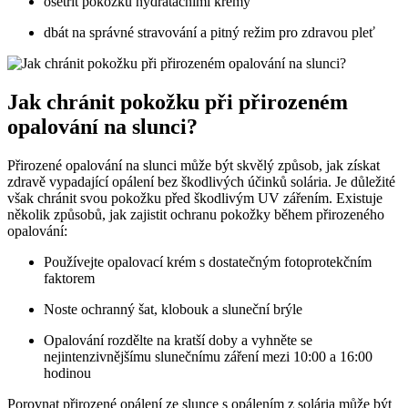
ošetřit pokožku hydratačními krémy
dbát na správné stravování a pitný režim pro zdravou pleť
Jak chránit pokožku při přirozeném
opalování na slunci?
Přirozené opalování na slunci může být skvělý způsob, jak získat
zdravě vypadající opálení bez škodlivých účinků solária. Je důležité
však chránit svou pokožku před škodlivým UV zářením. Existuje
několik způsobů, jak zajistit ochranu pokožky během přirozeného
opalování:
Používejte opalovací krém s dostatečným fotoprotekčním
faktorem
Noste ochranný šat, klobouk a sluneční brýle
Opalování rozdělte na kratší doby a vyhněte se
nejintenzivnějšímu slunečnímu záření mezi 10:00 a 16:00
hodinou
Porovnat přirozené opálení ze slunce s opálením z solária může být